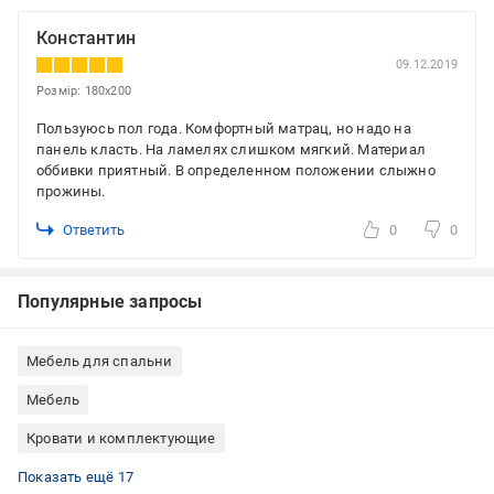
Константин
09.12.2019
Розмір: 180x200
Пользуюсь пол года. Комфортный матрац, но надо на
панель класть. На ламелях слишком мягкий. Материал
оббивки приятный. В определенном положении слыжно
прожины.
Ответить
0
0
Популярные запросы
Мебель для спальни
Мебель
Кровати и комплектующие
Текстиль для спальни
Дом и интерьер
Матрасы Pocket Spring
Матрасы SÖNGER und SÖHNE
Матрасы ортопедические
Матрасы пружинные
Матрасы средней жесткости
Матрасы белые
Матрасы на независимых пружинах
Матрасы 90x200
Матрасы односпальные
Матрасы на кровать (основные)
Дешевые ортопедические матрасы
Акции на матрасы ортопедический
Матрасы для взрослых
Ортопедические матрасы для взрослых
Ортопедические матрасы 90х200 см
Показать ещё 17