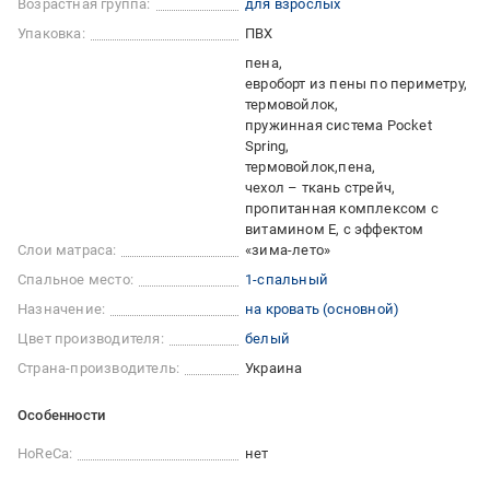
Возрастная группа:
для взрослых
Упаковка:
ПВХ
пена
евроборт из пены по периметру
термовойлок
пружинная система Pocket
Spring
термовойлок
пена
чехол – ткань стрейч,
пропитанная комплексом с
витамином Е, с эффектом
Слои матраса:
«зима-лето»
Спальное место:
1-спальный
Назначение:
на кровать (основной)
Цвет производителя:
белый
Страна-производитель:
Украина
Особенности
HoReCa:
нет