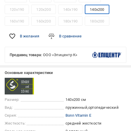
120x190
120x200
140x190
140x200
160x190
160x200
180x190
180x200
В желания
В сравнение
Продавец товара:
ООО «Эпицентр К»
Основные характеристики
Размер:
140x200 см
Вид:
пружинный
ортопедический
Серия:
Bonn Vitamin E
Жесткость:
средней жесткости