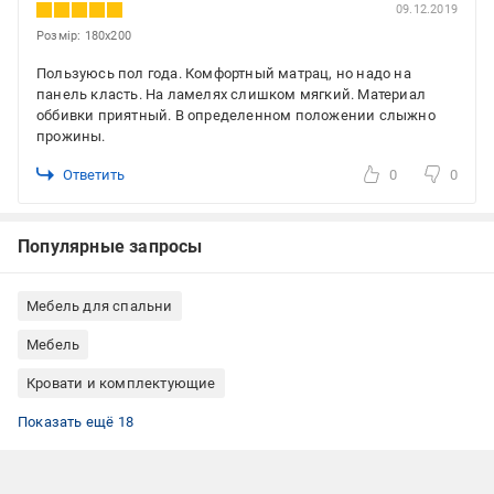
09.12.2019
Розмір: 180x200
Пользуюсь пол года. Комфортный матрац, но надо на
панель класть. На ламелях слишком мягкий. Материал
оббивки приятный. В определенном положении слыжно
прожины.
Ответить
0
0
Популярные запросы
Мебель для спальни
Мебель
Кровати и комплектующие
Текстиль для спальни
Дом и интерьер
Матрасы Pocket Spring
Матрасы SÖNGER und SÖHNE
Матрасы ортопедические
Матрасы пружинные
Матрасы средней жесткости
Матрасы белые
Матрасы на независимых пружинах
Матрасы 140x200
Матрасы двуспальные
Матрасы на кровать (основные)
Дешевые ортопедические матрасы
Акции на матрасы ортопедический
Матрасы для взрослых
Ортопедические матрасы для взрослых
Матрасы ортопедические двуспальные
Матрасы на кровать 140х200 см
Показать ещё 18