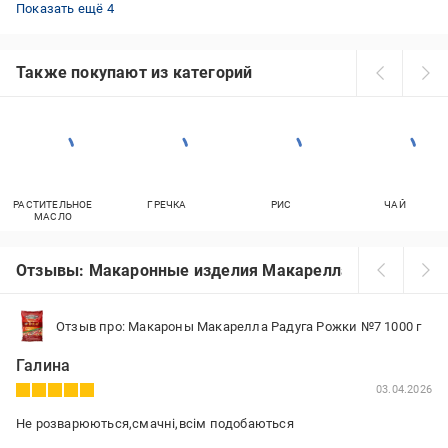
Лапша без глютена
Рисовая лапша
Лапша кукурузная
Лапша пшеничная
Показать ещё 4
Также покупают из категорий
РАСТИТЕЛЬНОЕ
ГРЕЧКА
РИС
ЧАЙ
МАСЛО
Отзывы: Макаронные изделия Макарелла
Отзыв про: Макароны Макарелла Радуга Рожки №7 1000 г
Галина
03.04.2026
Не розварюються,смачні,всім подобаються