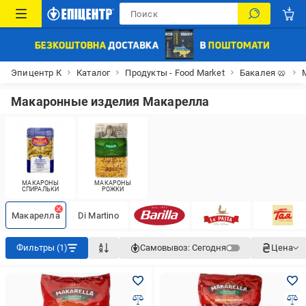
Эпицентр К
Каталог
Продукты - Food Market
Бакалея 🥨
Макаронные изделия Макарелла
МАКАРОНЫ
МАКАРОНЫ
СПИРАЛЬКИ
РОЖКИ
Макарелла
Di Martino
Фильтры (1)
Самовывоз:
Сегодня
Цена