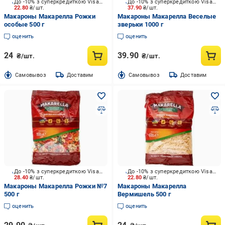
До -10% з суперкредиткою Visa Вигода
До -10% з суперкредиткою Visa Вигода
22.80
₴/шт.
37.90
₴/шт.
Макароны Макарелла Рожки
Макароны Макарелла Веселые
особые 500 г
зверьки 1000 г
оценить
оценить
24
39.90
₴/шт.
₴/шт.
Cамовывоз
Доставим
Cамовывоз
Доставим
До -10% з суперкредиткою Visa Вигода
До -10% з суперкредиткою Visa Вигода
28.40
₴/шт.
22.80
₴/шт.
Макароны Макарелла Рожки №7
Макароны Макарелла
500 г
Вермишель 500 г
оценить
оценить