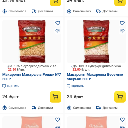
29.90
24
₴/шт.
₴/шт.
Cамовывоз
Доставим
Cамовывоз
Доставим
До -10% з суперкредиткою Visa Вигода
До -10% з суперкредиткою Visa Вигода
22.80
₴/шт.
22.80
₴/шт.
Макароны Макарелла Рожки №7
Макароны Макарелла Веселые
500 г
зверьки 500 г
оценить
оценить
24
24
₴/шт.
₴/шт.
Cамовывоз
Доставим
Cамовывоз
Доставим