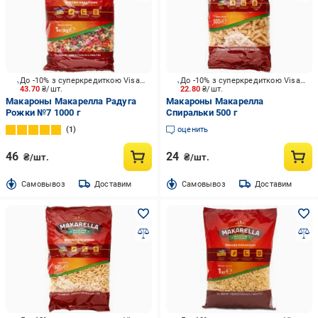
До -10% з суперкредиткою Visa Вигода
До -10% з суперкредиткою Visa Вигода
43.70
₴/шт.
22.80
₴/шт.
Макароны Макарелла Радуга
Макароны Макарелла
Рожки №7 1000 г
Спиральки 500 г
1
оценить
46
24
₴/шт.
₴/шт.
Cамовывоз
Доставим
Cамовывоз
Доставим