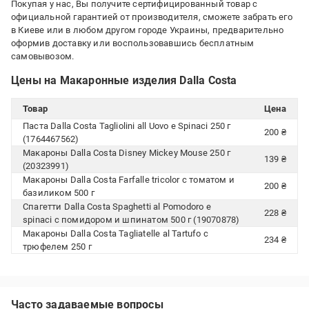
Покупая у нас, Вы получите сертифицированный товар с
официальной гарантией от производителя, сможете забрать его
в Киеве или в любом другом городе Украины, предварительно
оформив доставку или воспользовавшись бесплатным
самовывозом.
Цены на Макаронные изделия Dalla Costa
Товар
Цена
Паста Dalla Costa Tagliolini all Uovo e Spinaci 250 г
200 ₴
(1764467562)
Макароны Dalla Costa Disney Mickey Mouse 250 г
139 ₴
(20323991)
Макароны Dalla Costa Farfalle tricolor с томатом и
200 ₴
базиликом 500 г
Спагетти Dalla Costa Spaghetti al Pomodoro e
228 ₴
spinaci с помидором и шпинатом 500 г (19070878)
Макароны Dalla Costa Tagliatelle al Tartufo с
234 ₴
трюфелем 250 г
Часто задаваемые вопросы