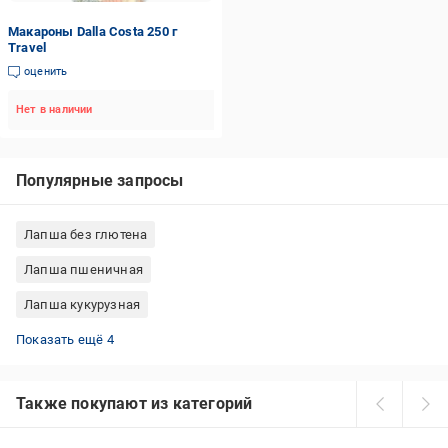
Макароны Dalla Costa 250 г
Travel
оценить
Нет в наличии
Популярные запросы
Лапша без глютена
Лапша пшеничная
Лапша кукурузная
Спагетти из твердых сортов пшеницы
Спагетти Barilla
Рисовая лапша
Гречневая лапша
Показать ещё 4
Также покупают из категорий