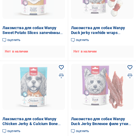
Лакомства для собак Wanpy
Лакомства для собак Wanpy
Sweet Potato Slices запечённые
Duck jerky rawhide wraps
слайсы с батата 100 г
косточки с вяленой уткой 100 г
оценить
оценить
Нет в наличии
Нет в наличии
Лакомства для собак Wanpy
Лакомство для собак Wanpy
Chicken Jerky & Calcium Bone
Duck Jerky Вяленое филе утки
wrap косточки кальциевые с
100 г (820048)
оценить
оценить
вяленой курятиной 454 г