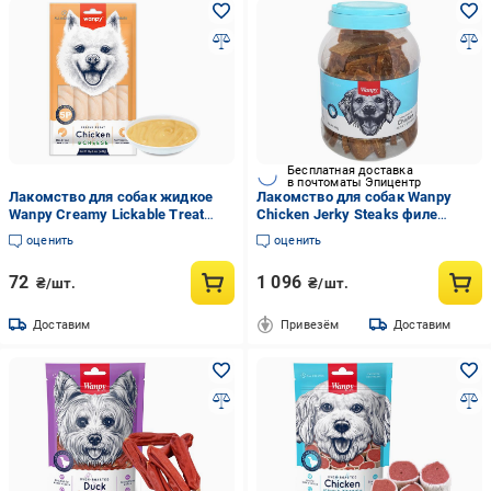
Бесплатная доставка
в почтоматы Эпицентр
Лакомство для собак жидкое
Лакомство для собак Wanpy
Wanpy Creamy Lickable Treat
Chicken Jerky Steaks филе
Chicken&Cheese курица/сыр
куриное вяленое 0,908 кг (CA-
оценить
оценить
(RA-73)
03H-Банка)
72
1 096
₴/шт.
₴/шт.
Доставим
Привезём
Доставим