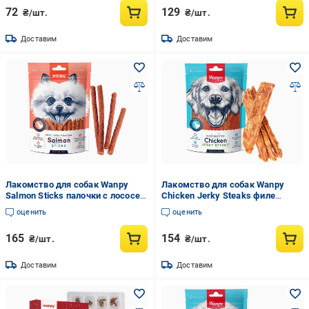
72
129
₴/шт.
₴/шт.
Доставим
Доставим
Лакомство для собак Wanpy
Лакомство для собак Wanpy
Salmon Sticks палочки с лососем
Chicken Jerky Steaks филе
100 г (SB-14)
куриное вяленое (CA-03H)
оценить
оценить
165
154
₴/шт.
₴/шт.
Доставим
Доставим