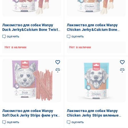
Лакомство для собак Wanpy
Лакомство для собак Wanpy
Duck Jerky&Calcium Bone Twists
Chicken Jerky&Calcium Bone
кость с вяленой уткой и
Twists кость с вяленой курицей
оценить
оценить
кальцием (DE-08H)
и кальцием (CE-08H)
Нет в наличии
Нет в наличии
Лакомство для собак Wanpy
Лакомства для собак Wanpy
Soft Duck Jerky Strips филе утки
Chicken Jerky Strips вяленые
вяленое (DA-02S)
куриные полоски 100 г
оценить
оценить