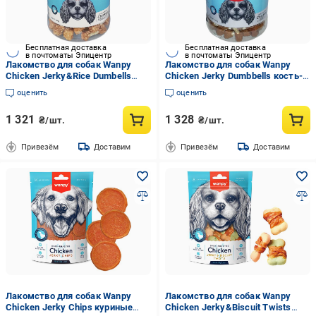
Бесплатная доставка
Бесплатная доставка
в почтоматы Эпицентр
в почтоматы Эпицентр
Лакомство для собак Wanpy
Лакомство для собак Wanpy
Chicken Jerky&Rice Dumbells
Chicken Jerky Dumbbells кость-
кость-гантель с курицей и
гантель с вяленой курицей 1 кг
оценить
оценить
рисом (CD-04H-R-Банка)
(CD-04H-Банка)
1 321
1 328
₴/шт.
₴/шт.
Привезём
Доставим
Привезём
Доставим
Лакомство для собак Wanpy
Лакомство для собак Wanpy
Chicken Jerky Chips куриные
Chicken Jerky&Biscuit Twists