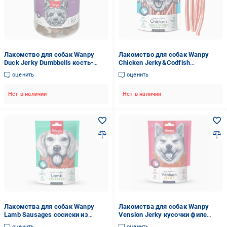
Лакомство для собак Wanpy
Лакомство для собак Wanpy
Duck Jerky Dumbbells кость-
Chicken Jerky&Codfish
гантель с вяленой уткой (DA-
Sandwiches сэндвич курица с
оценить
оценить
06H-Банка)
треской (CC-01S)
Нет в наличии
Нет в наличии
Лакомства для собак Wanpy
Лакомства для собак Wanpy
Lamb Sausages сосиски из
Vension Jerky кусочки филе
баранины 100 г
оленины 100 г
оценить
оценить