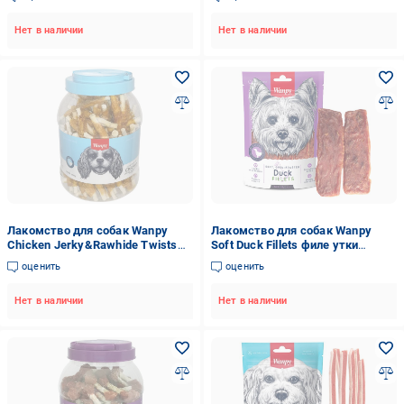
кальцием (DE-08H-Банка)
Нет в наличии
Нет в наличии
Лакомство для собак Wanpy
Лакомство для собак Wanpy
Chicken Jerky&Rawhide Twists
Soft Duck Fillets филе утки
палочки с вяленой курицей 800 г
мягкое (DA-12S)
оценить
оценить
(CD-10H-Банка)
Нет в наличии
Нет в наличии