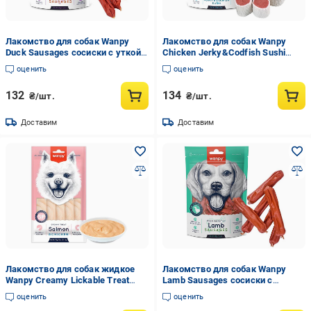
Лакомство для собак Wanpy
Лакомство для собак Wanpy
Duck Sausages сосиски с уткой
Chicken Jerky&Codfish Sushi
(SA-02H)
суши с курицей и треской (CC-
оценить
оценить
02S)
132
134
₴/шт.
₴/шт.
Доставим
Доставим
Лакомство для собак жидкое
Лакомство для собак Wanpy
Wanpy Creamy Lickable Treat
Lamb Sausages сосиски с
Salmon&Chicken лосось/курица
ягненком (SA-04H)
оценить
оценить
(RA-74)