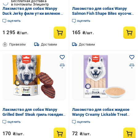
Бесплатная доставка
в почтоматы Эпицентр
Лакомство для собак Wanpy
Лакомство для собак Wanpy
Duck Jerky филе утки вяленое
Salmon Fish Shape Bites кусочки
800 г (DA-01H-Банка)
лосося (FA-32)
оценить
оценить
1 295
165
₴/шт.
₴/шт.
Привезём
Доставим
Доставим
Лакомство для собак Wanpy
Лакомство для собак жидкое
Grilled Beef Steak гриль говядина
Wanpy Creamy Lickable Treat
и курица 100 г (MA-31)
Duck утка (RA-70)
оценить
оценить
170
72
₴/шт.
₴/шт.