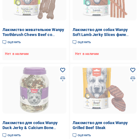
Лакомство жевательное Wanpy
Лакомство для собак Wanpy
Toothbrush Chews Beef со
Soft Lamb Jerky Slices филе
вкусом говядины для собак (DB-
ягненка вяленое слайсы 100 г
оценить
оценить
16)
(LA-03S)
Нет в наличии
Нет в наличии
Лакомство для собак Wanpy
Лакомство для собак Wanpy
Duck Jerky & Calcium Bone
Grilled Beef Steak
Twists Кость с вяленой уткой и
оценить
оценить
кальцием 1,2 кг