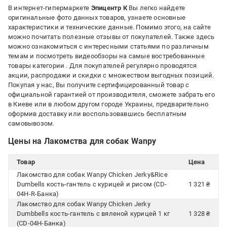
В интернет-гипермаркете
Эпицентр К
Вы легко найдете
оригинальные фото данных товаров, узнаете основные
характеристики и технические данные. Помимо этого, на сайте
можно почитать полезные отзывы от покупателей. Также здесь
можно ознакомиться с интересными статьями по различным
темам и посмотреть видеообзоры на самые востребованные
товары категории
. Для покупателей регулярно проводятся
акции, распродажи и скидки с множеством выгодных позиций.
Покупая у нас, Вы получите сертифицированный товар с
официальной гарантией от производителя, сможете забрать его
в Киеве или в любом другом городе Украины, предварительно
оформив доставку или воспользовавшись бесплатным
самовывозом.
Цены на Лакомства для собак Wanpy
Товар
Цена
Лакомство для собак Wanpy Chicken Jerky&Rice
Dumbells кость-гантель с курицей и рисом (CD-
1 321 ₴
04H-R-Банка)
Лакомство для собак Wanpy Chicken Jerky
Dumbbells кость-гантель с вяленой курицей 1 кг
1 328 ₴
(CD-04H-Банка)