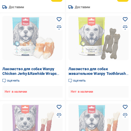
Доставим
Доставим
Лакомство для собак Wanpy
Лакомство для собак
Chicken Jerky&Rawhide Wraps
жевательное Wanpy Toothbrush
кость с вяленой курицей (CD-
Chews Chicken зубная щетка
оценить
оценить
08H)
(DB-13)
Нет в наличии
Нет в наличии