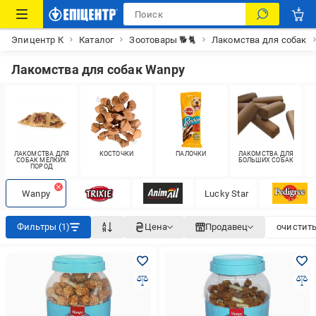
Эпицентр К
Каталог
Зоотовары 🐕🐈
Лакомства для собак
Лакомства для собак Wanpy
ЛАКОМСТВА ДЛЯ
КОСТОЧКИ
ПАЛОЧКИ
ЛАКОМСТВА ДЛЯ
СОБАК МЕЛКИХ
БОЛЬШИХ СОБАК
ПОРОД
Wanpy
Lucky Star
Фильтры (1)
Цена
Продавец
очистить