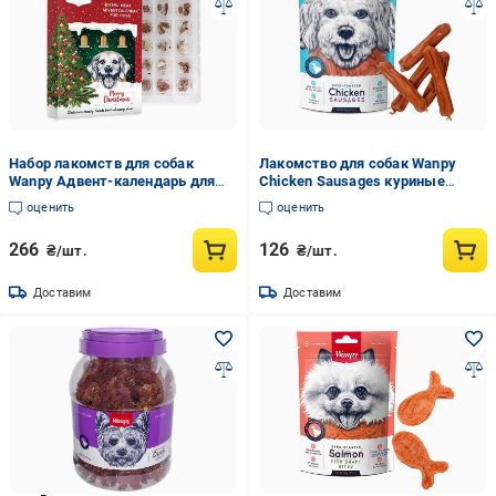
Набор лакомств для собак
Лакомство для собак Wanpy
Wanpy Адвент-календарь для
Chicken Sausages куриные
собак (M-03)
сосиски (SA-01H)
оценить
оценить
266
126
₴/шт.
₴/шт.
Доставим
Доставим