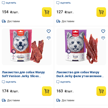
чипсы вяленые (CB-02H)
бисквит с вяленой курицей (BA-
оценить
оценить
04H)
154
127
₴/шт.
₴/шт.
Доставим
Доставим
Лакомство для собак Wanpy
Лакомство для собак Wanpy
Soft Venison Jerky Slices
Duck Jerky филе утки вяленое
вяленая оленина с уткой слайсы
(DA-01H)
оценить
оценить
100 г (VA-01)
174
163
₴/шт.
₴/шт.
Доставим
Доставим