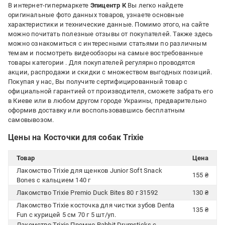
В интернет-гипермаркете
Эпицентр К
Вы легко найдете
оригинальные фото данных товаров, узнаете основные
характеристики и технические данные. Помимо этого, на сайте
можно почитать полезные отзывы от покупателей. Также здесь
можно ознакомиться с интересными статьями по различным
темам и посмотреть видеообзоры на самые востребованные
товары категории
. Для покупателей регулярно проводятся
акции, распродажи и скидки с множеством выгодных позиций.
Покупая у нас, Вы получите сертифицированный товар с
официальной гарантией от производителя, сможете забрать его
в Киеве или в любом другом городе Украины, предварительно
оформив доставку или воспользовавшись бесплатным
самовывозом.
Цены на Косточки для собак Trixie
Товар
Цена
Лакомство Trixie для щенков Junior Soft Snack
155 ₴
Bones с кальцием 140 г
Лакомство Trixie Premio Duck Bites 80 г 31592
130 ₴
Лакомство Trixie косточка для чистки зубов Denta
135 ₴
Fun с курицей 5 см 70 г 5 шт/уп.
Лакомство Trixie Премио Rabbit Drumsticks с