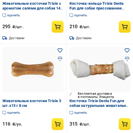
Жевательные косточки Trixie с
Косточка-кольцо Trixie Denta
ароматом салями для собак 140
Fun для собак прессованное
г 17 см
жевательное из натуральной
оценить
оценить
кожи 110 г 10 см
295
210
₴/шт.
₴/шт.
Доставим
Доставим
Бесплатная доставка
в почтоматы Эпицентр
Жевательные косточки Trixie 5
Косточка Trixie Denta Fun для
шт.х15 г 8 см
собак натуральная жевательная
кожа для чистки зубов 220 г 25
оценить
оценить
см (31320)
116
315
₴/уп.
₴/шт.