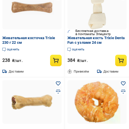
Бесплатная доставка
в почтоматы Эпицентр
Жевательная косточка Trixie
Жевательная кость Trixie Denta
230 г 22 см
Fun с узлами 24 см
оценить
оценить
238
384
₴/шт.
₴/шт.
Доставим
Привезём
Доставим