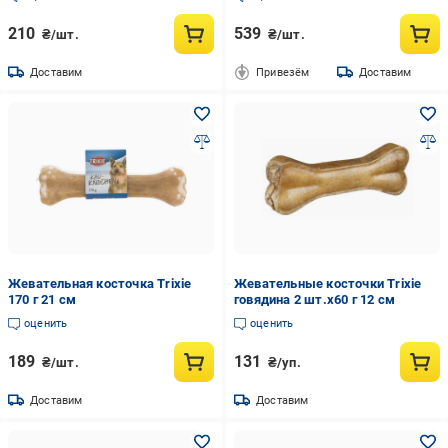
лакомство для чистки зубов 120
г 6 см
210
539
₴/шт.
₴/шт.
Доставим
Привезём
Доставим
Жевательная косточка Trixie
Жевательные косточки Trixie
170 г 21 см
говядина 2 шт.х60 г 12 см
оценить
оценить
189
131
₴/шт.
₴/уп.
Доставим
Доставим