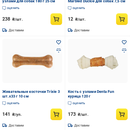
узлами для собак 180 г 25 см
Marbled Duckie для собак 7,5 см
оценить
оценить
238
12
₴/шт.
₴/шт.
Доставим
Доставим
Жевательные косточки Trixie 3
Кость с узлами Denta Fun
шт.х33 г 10 см
курица 120 г
оценить
оценить
141
173
₴/уп.
₴/шт.
Доставим
Доставим