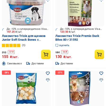
До -10% з суперкредиткою Visa Вигода
До -10% з суперкредиткою Visa Вигода
147.25
₴/шт.
123.50
₴/шт.
Лакомство Trixie для щенков
Лакомство Trixie Premio Duck
Junior Soft Snack Bones с
Bites 80 г 31592
кальцием 140 г
1
оценить
212
184
-
57
₴
-
54
₴
155
130
₴/шт.
₴/шт.
Cамовывоз
Доставим
Доставим