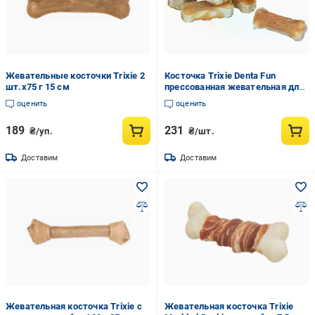
Жевательные косточки Trixie 2
Косточка Trixie Denta Fun
шт.х75 г 15 см
прессованная жевательная для
собак с курицей из натуральной
оценить
оценить
кожи для чистки зубов 120 г 8
шт. 5 см
189
231
₴/уп.
₴/шт.
Доставим
Доставим
Жевательная косточка Trixie с
Жевательная косточка Trixie