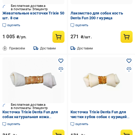
Бесплатная доставка
в почтоматы Эпицентр
Жевательные косточки Trixie 50
Лакомство для собак кость
шт. 8 см
Denta Fun 200 г курица
оценить
оценить
1 005
271
₴/уп.
₴/шт.
Привезём
Доставим
Доставим
Бесплатная доставка
в почтоматы Эпицентр
Косточка Trixie Denta Fun для
Косточка Trixie Denta Fun для
собак натуральная кожа
чистки зубов собак с курицей
жевательная косточка для
лакомство из натуральной кожи
оценить
оценить
чистки зубов 220 г 25 см
70 г 2 шт. 11 см