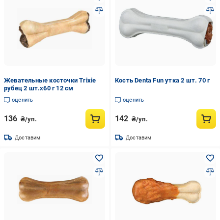
Жевательные косточки Trixie
Кость Denta Fun утка 2 шт. 70 г
рубец 2 шт.х60 г 12 см
оценить
оценить
136
142
₴/уп.
₴/уп.
Доставим
Доставим