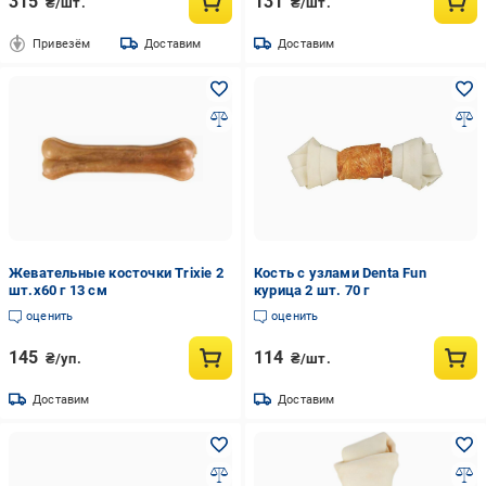
315
131
₴/шт.
₴/шт.
Привезём
Доставим
Доставим
Жевательные косточки Trixie 2
Кость с узлами Denta Fun
шт.х60 г 13 см
курица 2 шт. 70 г
оценить
оценить
145
114
₴/уп.
₴/шт.
Доставим
Доставим