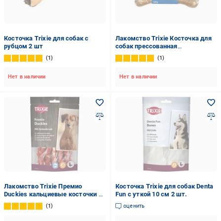
Косточка Trixie для собак с
Лакомство Trixie Косточка для
рубцом 2 шт
собак прессованная
жевательная с рубцом 12 см 2
1
1
шт.
Нет в наличии
Нет в наличии
Лакомство Trixie Премио
Косточка Trixie для собак Denta
Duckies кальциевые косточки с
Fun с уткой 10 см 2 шт.
уткой 100 г арт.31538
1
оценить