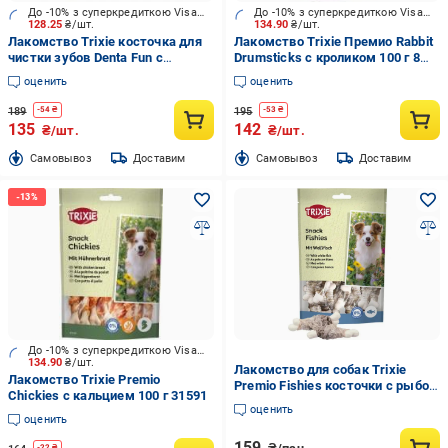
До -10% з суперкредиткою Visa Вигода
До -10% з суперкредиткою Visa Вигода
128.25
₴/шт.
134.90
₴/шт.
Лакомство Trixie косточка для
Лакомство Trixie Премио Rabbit
чистки зубов Denta Fun с
Drumsticks с кроликом 100 г 8
курицей 5 см 70 г 5 шт/уп.
шт/уп. арт.31546
оценить
оценить
189
195
-
54
₴
-
53
₴
135
142
₴/шт.
₴/шт.
Cамовывоз
Доставим
Cамовывоз
Доставим
До -10% з суперкредиткою Visa Вигода
134.90
₴/шт.
Лакомство для собак Trixie
Лакомство Trixie Premio
Premio Fishies косточки с рыбой
Chickies с кальцием 100 г 31591
рыбные вкусности в форме
оценить
косточки для дрессировки и
оценить
поощрения 100 г
159
-
22
₴