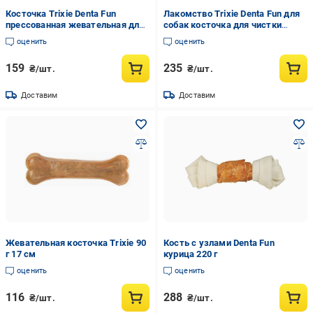
Косточка Trixie Denta Fun
Лакомство Trixie Denta Fun для
прессованная жевательная для
собак косточка для чистки
собак с уткой из натуральной
зубов натуральная кожа с
оценить
оценить
кожи для чистки зубов 70 г 2
курицей 140 г 17 см
шт. 10 см
159
235
₴/шт.
₴/шт.
Доставим
Доставим
Жевательная косточка Trixie 90
Кость с узлами Denta Fun
г 17 см
курица 220 г
оценить
оценить
116
288
₴/шт.
₴/шт.