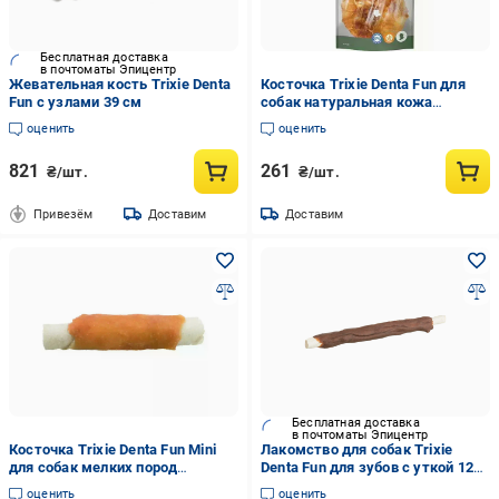
Бесплатная доставка
в почтоматы Эпицентр
Жевательная кость Trixie Denta
Косточка Trixie Denta Fun для
Fun с узлами 39 см
собак натуральная кожа
жевательная косточка для
оценить
оценить
чистки зубов 220 г 25 см
821
261
₴/шт.
₴/шт.
Привезём
Доставим
Доставим
Бесплатная доставка
в почтоматы Эпицентр
Косточка Trixie Denta Fun Mini
Лакомство для собак Trixie
для собак мелких пород
Denta Fun для зубов с уткой 12
натуральная кожа жевательное
см/240 г 30 шт. (31395)
оценить
оценить