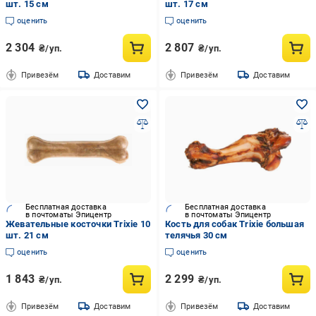
шт. 15 см
шт. 17 см
оценить
оценить
2 304
2 807
₴/уп.
₴/уп.
Привезём
Доставим
Привезём
Доставим
Бесплатная доставка
Бесплатная доставка
в почтоматы Эпицентр
в почтоматы Эпицентр
Жевательные косточки Trixie 10
Кость для собак Trixie большая
шт. 21 см
телячья 30 см
оценить
оценить
1 843
2 299
₴/уп.
₴/уп.
Привезём
Доставим
Привезём
Доставим