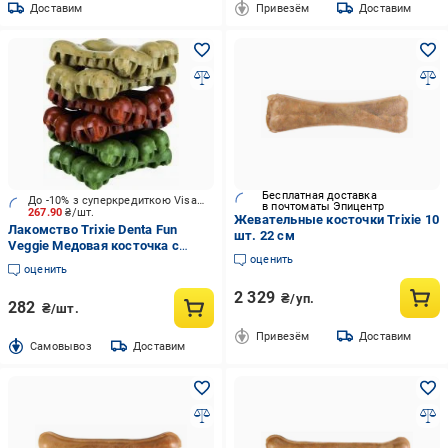
Доставим
Привезём
Доставим
Бесплатная доставка
До -10% з суперкредиткою Visa Вигода
в почтоматы Эпицентр
267.90
₴/шт.
Жевательные косточки Trixie 10
Лакомство Trixie Denta Fun
шт. 22 см
Veggie Медовая косточка с
оценить
морскими водорослями для
оценить
собак 8,5 см 5 шт.
2 329
₴/уп.
282
₴/шт.
Привезём
Доставим
Cамовывоз
Доставим