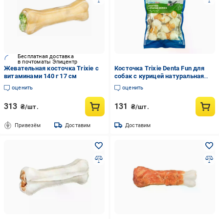
Бесплатная доставка
в почтоматы Эпицентр
Жевательная косточка Trixie с
Косточка Trixie Denta Fun для
витаминами 140 г 17 см
собак с курицей натуральная
кожа жевательное лакомство
оценить
оценить
для чистки зубов 70 г 5 шт. 5 см
313
131
₴/шт.
₴/шт.
Привезём
Доставим
Доставим