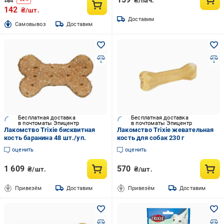
₴/пач.
164
142
₴/шт.
Доставим
Cамовывоз
Доставим
Бесплатная доставка
Бесплатная доставка
в почтоматы Эпицентр
в почтоматы Эпицентр
Лакомство Trixie бисквитная
Лакомство Trixie жевательная
кость баранина 48 шт./уп.
кость для собак 230 г
оценить
оценить
1 609
570
₴/шт.
₴/шт.
Привезём
Доставим
Привезём
Доставим