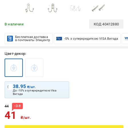
В наличии
КОД
40412880
Бесплатная доставка
-5% з суперкредиткою VISA Вигода
в почтоматы Эпицентр
Цвет-декор:
38.95
₴/шт.
До -10% з суперкредиткою Visa
Вигода
-
3
₴
44
41
₴/шт.