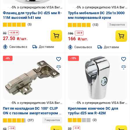
-5% з суперкредиткою VISA Вигода
-5% з суперкредиткою VISA Вигода
Фланец для трубы DC d25 мм R-
Труба мебельная DC 25x1x3000
11M высокий h41 мм
мм полированный хром
5
12
5 вариантов
32
-
4.50
₴
196
-
30
₴
27.50
166
₴/шт.
₴/шт.
Cамовывоз
Доставим
Cамовывоз
Доставим
-5% з суперкредиткою VISA Вигода
-5% з суперкредиткою VISA Вигода
Петля накладная DC 100° СLIP
Крепление конечное DC для
ON с газовым амортизатором и
трубы d25 мм R-42M
доводчиком хромированная
2
37
7 вариантов
33
-
5
₴
43
-
3
₴