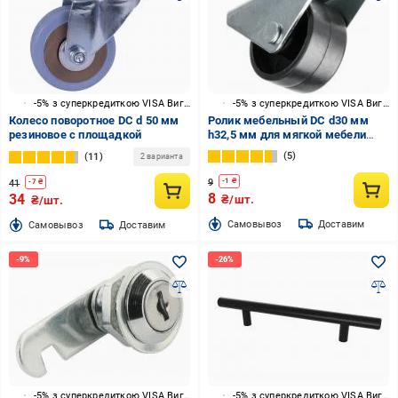
-5% з суперкредиткою VISA Вигода
-5% з суперкредиткою VISA Вигода
Колесо поворотное DC d 50 мм
Ролик мебельный DC d30 мм
резиновое с площадкой
h32,5 мм для мягкой мебели
пластик
5
11
2 варианта
9
-
1
₴
41
-
7
₴
8
34
₴/шт.
₴/шт.
Cамовывоз
Доставим
Cамовывоз
Доставим
-5% з суперкредиткою VISA Вигода
-5% з суперкредиткою VISA Вигода