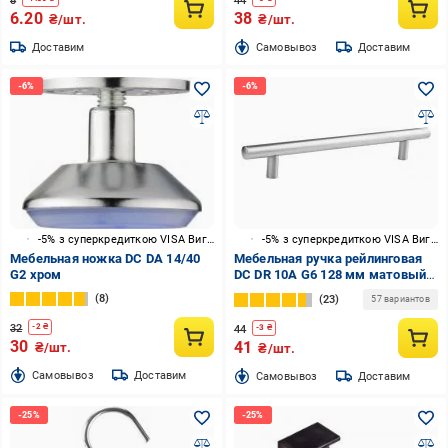
8
44
6.20
38
₴/шт.
₴/шт.
Доставим
Cамовывоз
Доставим
-5% з суперкредиткою VISA Вигода
-5% з суперкредиткою VISA Вигода
Мебельная ножка DC DA 14/40
Мебельная ручка рейлинговая
G2 хром
DC DR 10A G6 128 мм матовый
хром
8
23
57 вариантов
32
-
2
₴
44
-
3
₴
30
41
₴/шт.
₴/шт.
Cамовывоз
Доставим
Cамовывоз
Доставим