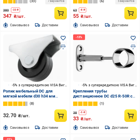
33
6
7 вариантов
5 вариантов
380
63
-
33
₴
-
8
₴
347
55
₴/шт.
₴/шт.
Cамовывоз
Доставим
Cамовывоз
Доставим
-5% з суперкредиткою VISA Вигода
-5% з суперкредиткою VISA Вигода
Ролик мебельный DC для
Крепления трубы
мягкой мебели d30 h34 мм
дистанционное DC d25 R-50R с
резиновый
резьбой M6
8
1
38
-
5
₴
32.70
₴/шт.
33
₴/шт.
Cамовывоз
Доставим
Cамовывоз
Доставим