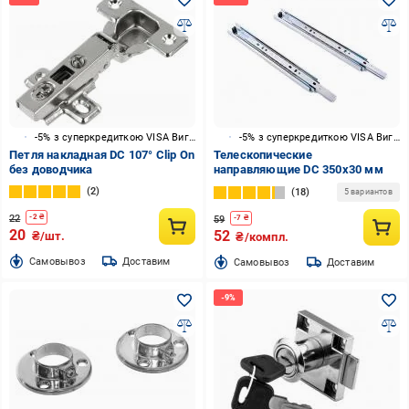
-5% з суперкредиткою VISA Вигода
-5% з суперкредиткою VISA Вигода
Петля накладная DC 107° Сlip On
Телескопические
без доводчика
направляющие DC 350x30 мм
2
18
5 вариантов
22
-
2
₴
59
-
7
₴
20
52
₴/шт.
₴/компл.
Cамовывоз
Доставим
Cамовывоз
Доставим