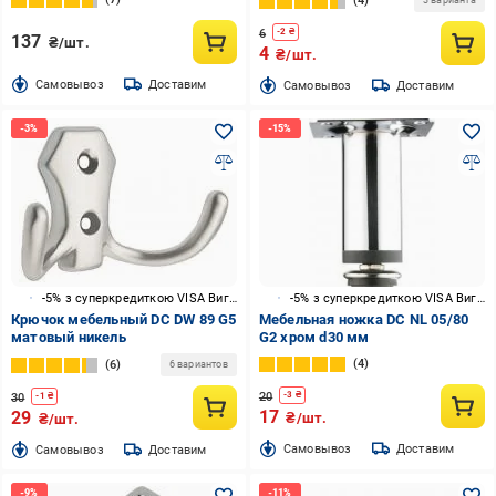
4
3 варианта
6
-
2
₴
137
₴/шт.
4
₴/шт.
Cамовывоз
Доставим
Cамовывоз
Доставим
-5% з суперкредиткою VISA Вигода
-5% з суперкредиткою VISA Вигода
Крючок мебельный DC DW 89 G5
Мебельная ножка DC NL 05/80
матовый никель
G2 хром d30 мм
4
6
6 вариантов
20
-
3
₴
30
-
1
₴
17
29
₴/шт.
₴/шт.
Cамовывоз
Доставим
Cамовывоз
Доставим