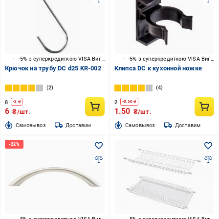
-5% з суперкредиткою VISA Вигода
-5% з суперкредиткою VISA Вигода
Крючок на трубу DC d25 KR-002
Клипса DC к кухонной ножке
2
4
8
2
-
2
₴
-
0.50
₴
6
1.50
₴/шт.
₴/шт.
Cамовывоз
Доставим
Cамовывоз
Доставим