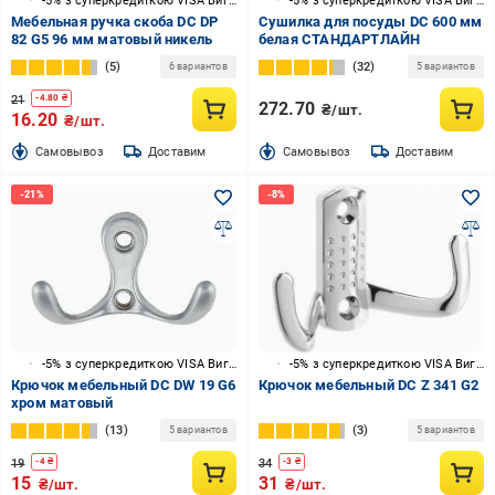
-5% з суперкредиткою VISA Вигода
-5% з суперкредиткою VISA Вигода
Мебельная ручка скоба DC DP
Сушилка для посуды DC 600 мм
82 G5 96 мм матовый никель
белая СТАНДАРТЛАЙН
5
32
6 вариантов
5 вариантов
21
-
4.80
₴
272.70
₴/шт.
16.20
₴/шт.
Cамовывоз
Доставим
Cамовывоз
Доставим
-5% з суперкредиткою VISA Вигода
-5% з суперкредиткою VISA Вигода
Крючок мебельный DC DW 19 G6
Крючок мебельный DC Z 341 G2
хром матовый
13
3
5 вариантов
5 вариантов
19
34
-
4
₴
-
3
₴
15
31
₴/шт.
₴/шт.