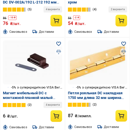
DC DV-002A/192 L-212 192 мм
хром
матовый черный
5
4
4 варианта
2 варианта
86
56
-
10
₴
-
2
₴
76
54
₴/шт.
₴/шт.
Cамовывоз
Доставим
Cамовывоз
Доставим
-5% з суперкредиткою VISA Вигода
-5% з суперкредиткою VISA Вигода
Магнит мебельный DC с
Петля рояльная DC накладная
монтажной планкой малый
1750 мм длина 32 мм ширина
46x15x14 мм коричневый 1 шт.
золото
2
2
4 варианта
87
6
₴/компл.
₴/шт.
Cамовывоз
Доставим
Cамовывоз
Доставим