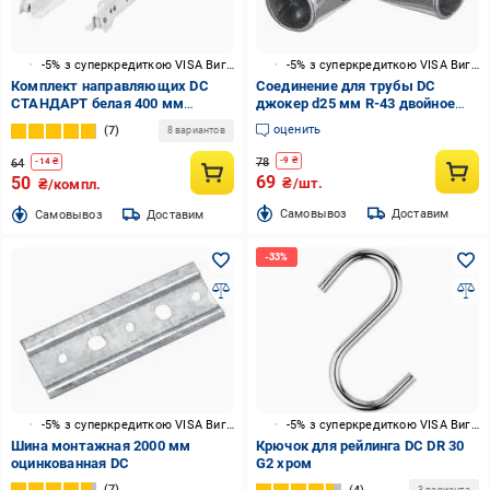
-5% з суперкредиткою VISA Вигода
-5% з суперкредиткою VISA Вигода
Комплект направляющих DC
Соединение для трубы DC
СТАНДАРТ белая 400 мм
джокер d25 мм R-43 двойное
толщина 1 мм
угловое
оценить
7
8 вариантов
78
-
9
₴
64
-
14
₴
69
50
₴/шт.
₴/компл.
Cамовывоз
Доставим
Cамовывоз
Доставим
-5% з суперкредиткою VISA Вигода
-5% з суперкредиткою VISA Вигода
Шина монтажная 2000 мм
Крючок для рейлинга DC DR 30
оцинкованная DC
G2 хром
7