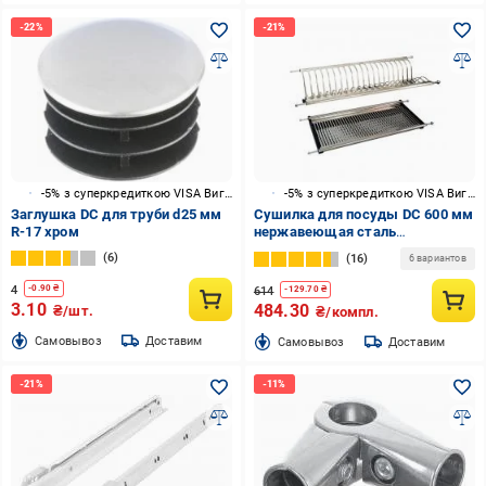
-5% з суперкредиткою VISA Вигода
-5% з суперкредиткою VISA Вигода
Заглушка DC для труби d25 мм
Сушилка для посуды DC 600 мм
R-17 хром
нержавеющая сталь
ПРЕМИУМЛАЙН
6
16
6 вариантов
4
-
0.90
₴
614
-
129.70
₴
3.10
484.30
₴/шт.
₴/компл.
Cамовывоз
Доставим
Cамовывоз
Доставим