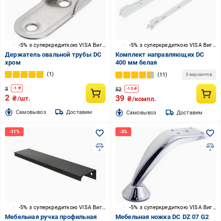
-5% з суперкредиткою VISA Вигода
-5% з суперкредиткою VISA Вигода
Держатель овальной трубы DC
Комплект направляющих DC
хром
400 мм белая
1
11
6 вариантов
3
-
1
₴
52
-
13
₴
2
39
₴/шт.
₴/компл.
Cамовывоз
Доставим
Cамовывоз
Доставим
-5% з суперкредиткою VISA Вигода
-5% з суперкредиткою VISA Вигода
Мебельная ручка профильная
Мебельная ножка DC DZ 07 G2