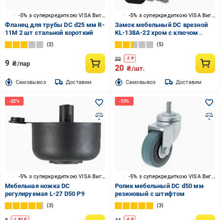
-5% з суперкредиткою VISA Вигода
-5% з суперкредиткою VISA Вигода
Фланец для трубы DC d25 мм R-
Замок мебельный DC врезной
11M 2 шт стальной короткий
KL-138А-22 хром с ключом
ЄвроЛайн
2
5
22
-
2
₴
9
₴/пар
20
₴/шт.
Cамовывоз
Доставим
Cамовывоз
Доставим
-5% з суперкредиткою VISA Вигода
-5% з суперкредиткою VISA Вигода
Мебельная ножка DC
Ролик мебельный DC d50 мм
регулируемая L-27 D50 P9
резиновый с штифтом
3
3
-
1.80
₴
-
6
₴