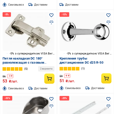
Cамовывоз
Доставим
Доставим
-5% з суперкредиткою VISA Вигода
-5% з суперкредиткою VISA Вигода
Петля накладная DC 180°
Крепления трубы
равнолежащая с газовым
дистанционное DC d25 R-50
амортизатором доводчиком
1
5
2 варианта
59
-
8
₴
56
-
3
₴
51
53
₴/шт.
₴/шт.
Cамовывоз
Доставим
Cамовывоз
Доставим