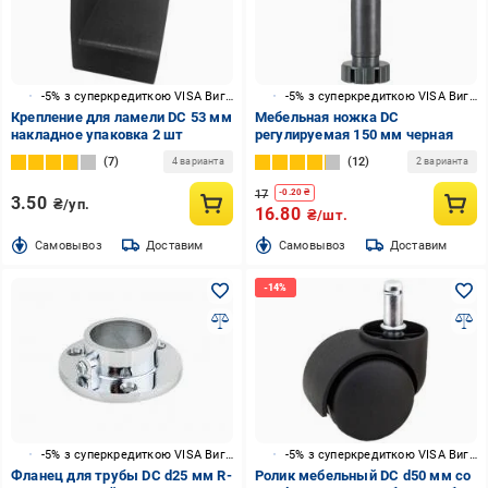
-5% з суперкредиткою VISA Вигода
-5% з суперкредиткою VISA Вигода
Крепление для ламели DC 53 мм
Мебельная ножка DC
накладное упаковка 2 шт
регулируемая 150 мм черная
7
12
4 варианта
2 варианта
17
-
0.20
₴
3.50
₴/уп.
16.80
₴/шт.
Cамовывоз
Доставим
Cамовывоз
Доставим
-5% з суперкредиткою VISA Вигода
-5% з суперкредиткою VISA Вигода
Фланец для трубы DC d25 мм R-
Ролик мебельный DC d50 мм со