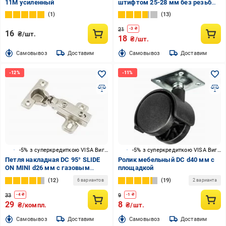
11M усиленный
штифтом 25-28 мм без резьбы
для кресел
1
13
21
-
3
₴
16
₴/шт.
18
₴/шт.
Cамовывоз
Доставим
Cамовывоз
Доставим
-5% з суперкредиткою VISA Вигода
-5% з суперкредиткою VISA Вигода
Петля накладная DC 95° SLIDE
Ролик мебельный DC d40 мм с
ON MINI d26 мм с газовым
площадкой
амортизатором доводчиком
12
19
6 вариантов
2 варианта
33
9
-
4
₴
-
1
₴
29
8
₴/компл.
₴/шт.
Cамовывоз
Доставим
Cамовывоз
Доставим