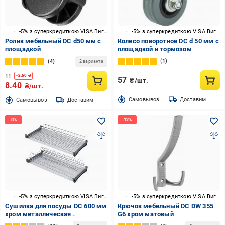
-5% з суперкредиткою VISA Вигода
-5% з суперкредиткою VISA Вигода
Ролик мебельный DC d50 мм с
Колесо поворотное DC d 50 мм с
площадкой
площадкой и тормозом
1
4
2 варианта
11
-
2.60
₴
57
₴/шт.
8.40
₴/шт.
Cамовывоз
Доставим
Cамовывоз
Доставим
-5% з суперкредиткою VISA Вигода
-5% з суперкредиткою VISA Вигода
Сушилка для посуды DC 600 мм
Крючок мебельный DC DW 355
хром металлическая
G6 хром матовый
встроенная в шкаф ЕВРОЛАЙН