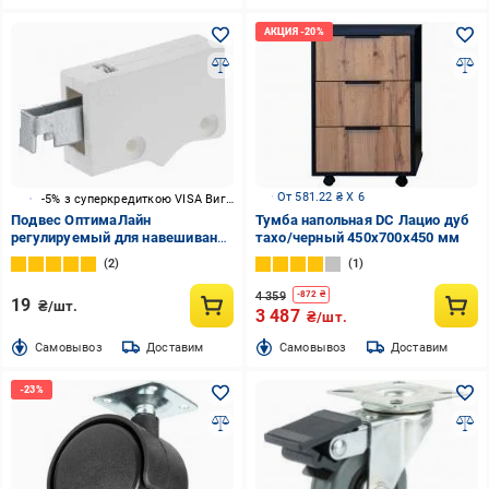
От 581.22 ₴ X 6
-5% з суперкредиткою VISA Вигода
Подвес ОптимаЛайн
Тумба напольная DC Лацио дуб
регулируемый для навешивания
тахо/черный 450x700x450 мм
шкафа белый DC ,
2
1
4 359
-
872
₴
19
₴/шт.
3 487
₴/шт.
Cамовывоз
Доставим
Cамовывоз
Доставим