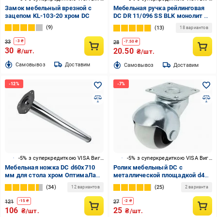
Замок мебельный врезной с
Мебельная ручка рейлинговая
зацепом KL-103-20 хром DC
DC DR 11/096 SS BLK монолит 96
мм черный
9
13
18 вариантов
33
-
3
₴
28
-
7.50
₴
30
20.50
₴/шт.
₴/шт.
Cамовывоз
Доставим
Cамовывоз
Доставим
-5% з суперкредиткою VISA Вигода
-5% з суперкредиткою VISA Вигода
Мебельная ножка DC d60x710
Ролик мебельный DC с
мм для стола хром ОптимаЛайн
металлической площадкой d40
с верхней стальной крепежной
мм 79462
34
25
12 вариантов
2 варианта
пластиной
121
27
-
15
₴
-
2
₴
106
25
₴/шт.
₴/шт.