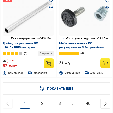
-5% з суперкредиткою VISA Вигода
-5% з суперкредиткою VISA Вигода
Труба для рейлинга DC
Мебельная ножка DC
d16x1x1000 мм хром
регулируемая М6 с резьбой с
муфтою упаковка 4 шт
4
3
3 варианта
79
-
22
₴
31
₴/уп.
57
₴/шт.
Cамовывоз
Доставим
Cамовывоз
Доставим
ПОКАЗАТЬ ЕЩЕ
1
2
3
...
40