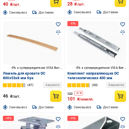
28
40
₴/шт.
₴/шт.
Cамовывоз
Доставим
Cамовывоз
Доставим
-5% з суперкредиткою VISA Вигода
-5% з суперкредиткою VISA Вигода
Ламель для кровати DC
Комплект направляющих DC
800x53x8 мм бук
телескопических 400 мм
47
43
4 варианта
8 вариантов
122
-
21
₴
46
₴/шт.
101
₴/компл.
Cамовывоз
Доставим
Cамовывоз
Доставим