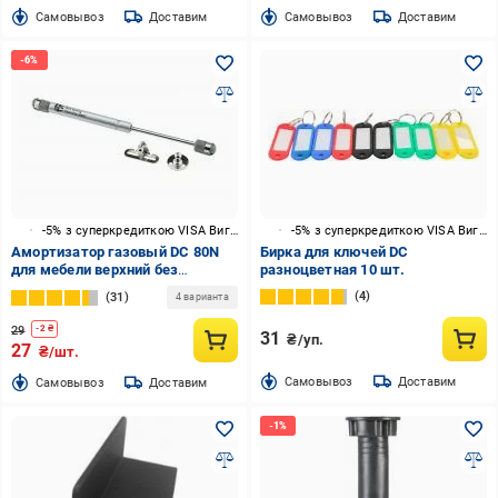
Cамовывоз
Доставим
Cамовывоз
Доставим
-5% з суперкредиткою VISA Вигода
-5% з суперкредиткою VISA Вигода
Амортизатор газовый DC 80N
Бирка для ключей DC
для мебели верхний без
разноцветная 10 шт.
доводчика
4
31
4 варианта
29
-
2
₴
31
₴/уп.
27
₴/шт.
Cамовывоз
Доставим
Cамовывоз
Доставим