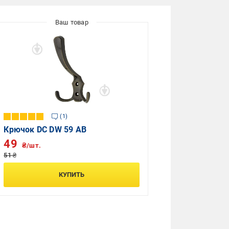
1
Крючок DC DW 59 AB
49
₴/шт.
51 ₴
КУПИТЬ