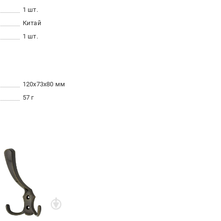
1 шт.
Китай
1 шт.
120x73x80 мм
57 г