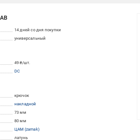
 AB
14 дней со дня покупки
универсальный
49 ₴/шт.
DC
крючок
накладной
73 мм
80 мм
ЦАМ (zamak)
латунь