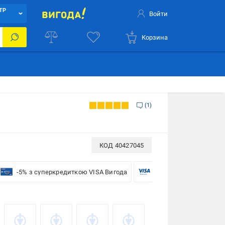
ТР
Войти
Корзина
1
КОД
40427045
-5% з суперкредиткою VISA Вигода
-5% для бізнесу з VISA