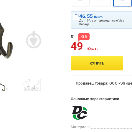
46.55
₴/шт.
До -10% з суперкредиткою Visa
Вигода
-
2
₴
51
49
₴/шт.
КУПИТЬ
Продавец товара:
ООО «Эпице
Основные характеристики
Материал: