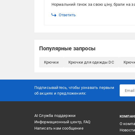
Нормальний гачок за свою ціну, брали на з
Ответить
Популярные запросы
Крючки
Крючки для одежды DC
Крючк
Подписывайтесь, чтобы узнавать первым
об акцияx и предложениях:
AI Служба поддержки
КОМПАН
Информационный центр, FAQ
О комп
Написать нам сообщение
Новост