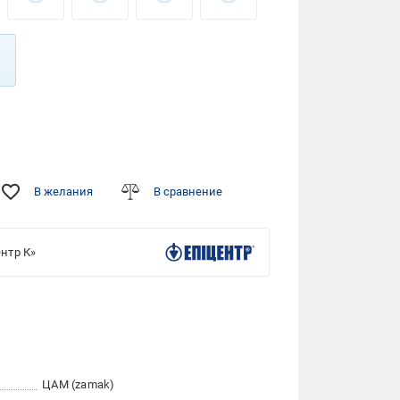
В желания
В сравнение
нтр К»
ЦАМ (zamak)