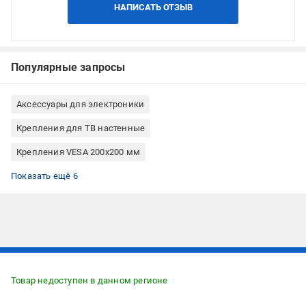
НАПИСАТЬ ОТЗЫВ
Популярные запросы
Аксессуары для электроники
Крепления для ТВ настенные
Крепления VESA 200x200 мм
Крепления VESA 400x300 мм
Крепления VESA 300x200 мм
Крепления VESA 300x300 мм
Крепления VESA 400x400 мм
Крепления для ТВ фиксированные
Крепления для ТВ Gembird
Показать ещё 6
Подписывайтесь, чтобы узнавать первым об акцияx и
предложениях:
Товар недоступен в данном регионе