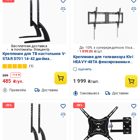
Бесплатная доставка
До -10% з суперкредиткою Visa Вигода
в почтоматы Эпицентр
1 899.05
₴/шт.
Крепление для ТВ настольное V-
Крепление для телевизора Kivi
STAR D701 14-42 дюйма
HEAVY-48TA фиксированные
(10200227)
1
43"-95" черный
оценить
599
-
114
₴
485
1 999
₴/уп.
₴/шт.
Привезём
Доставим
Cамовывоз
Доставим