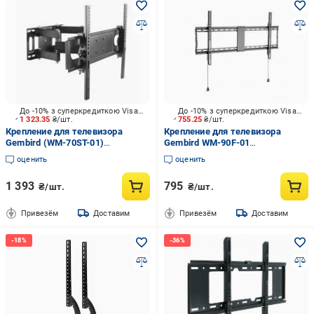
До -10% з суперкредиткою Visa Вигода
До -10% з суперкредиткою Visa Вигода
1 323.35
₴/шт.
755.25
₴/шт.
Крепление для телевизора
Крепление для телевизора
Gembird (WM-70ST-01)
Gembird WM-90F-01
поворотно-наклонные 37"-70"
фиксированные 43"-90" черный
оценить
оценить
1 393
795
₴/шт.
₴/шт.
Привезём
Доставим
Привезём
Доставим