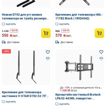
Ножки D702 для установки
Крепление для телевизора HDL-
телевизора на тумбу размером
117B2 Black (18926042)
32-75" (29753231)
оценить
оценить
1 100
900
-
550
₴
-
530
₴
550
370
₴/шт.
₴/шт.
Доставим
Доставим
До -10% з суперкредиткою Visa Вигода
1 320.50
₴/шт.
Крепление для телевизора
Кронштейн настенный Brateck
настенное V-STAR D702 32-75"
LPA52-443WL поворотно-
(12325587)
оценить
наклонные 32"-55" черный
оценить