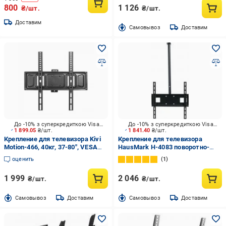
800
1 126
₴/шт.
₴/шт.
Доставим
Cамовывоз
Доставим
До -10% з суперкредиткою Visa Вигода
До -10% з суперкредиткою Visa Вигода
1 899.05
₴/шт.
1 841.40
₴/шт.
Крепление для телевизора Kivi
Крепление для телевизора
Motion-466, 40кг, 37-80", VESA
HausMark H-4083 поворотно-
100х100-400х400 поворотно-
наклонные 30"-65" черный
оценить
1
наклонные черный
1 999
2 046
₴/шт.
₴/шт.
Cамовывоз
Доставим
Cамовывоз
Доставим