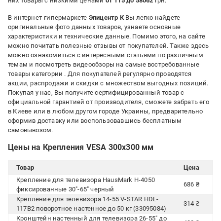
них товары с низкими ценами
от 115 до 58062
грн.
В интернет-гипермаркете
Эпицентр К
Вы легко найдете
оригинальные фото данных товаров, узнаете основные
характеристики и технические данные. Помимо этого, на сайте
можно почитать полезные отзывы от покупателей. Также здесь
можно ознакомиться с интересными статьями по различным
темам и посмотреть видеообзоры на самые востребованные
товары категории
. Для покупателей регулярно проводятся
акции, распродажи и скидки с множеством выгодных позиций.
Покупая у нас, Вы получите сертифицированный товар с
официальной гарантией от производителя, сможете забрать его
в Киеве или в любом другом городе Украины, предварительно
оформив доставку или воспользовавшись бесплатным
самовывозом.
Цены на Крепления VESA 300x300 мм
Товар
Цена
Крепление для телевизора HausMark H-4050
686 ₴
фиксированные 30"-65" черный
Крепление для телевизора 14-55 V-STAR HDL-
314 ₴
117B2 поворотное настенное до 50 кг (33095084)
Кронштейн настенный для телевизора 26-55" до