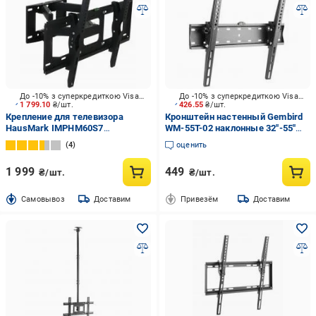
До -10% з суперкредиткою Visa Вигода
До -10% з суперкредиткою Visa Вигода
1 799.10
₴/шт.
426.55
₴/шт.
Крепление для телевизора
Кронштейн настенный Gembird
HausMark IMPHM60S7
WM-55T-02 наклонные 32"-55"
поворотно-наклонные 32"-70"
черный
4
оценить
черный
1 999
449
₴/шт.
₴/шт.
Cамовывоз
Доставим
Привезём
Доставим