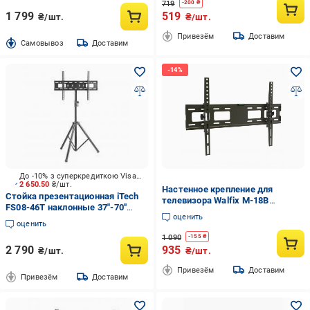
719
-
200
₴
1 799
519
₴/шт.
₴/шт.
Привезём
Доставим
Cамовывоз
Доставим
До -10% з суперкредиткою Visa Вигода
2 650.50
₴/шт.
Настенное крепление для
Стойка презентационная iTech
телевизора Walfix M-18B
FS08-46T наклонные 37"-70"
наклонное Черный (M0289)
оценить
черный
оценить
1 090
-
155
₴
2 790
935
₴/шт.
₴/шт.
Привезём
Доставим
Привезём
Доставим