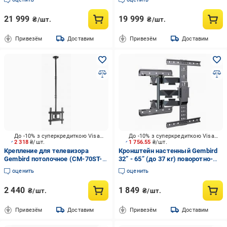
21 999
19 999
₴/шт.
₴/шт.
Привезём
Доставим
Привезём
Доставим
До -10% з суперкредиткою Visa Вигода
До -10% з суперкредиткою Visa Вигода
2 318
₴/шт.
1 756.55
₴/шт.
Крепление для телевизора
Кронштейн настенный Gembird
Gembird потолочное (CM-70ST-
32” - 65” (до 37 кг) поворотно-
01) поворотно-наклонные
наклонные 32"-65" черный
оценить
оценить
32"-70" черный
2 440
1 849
₴/шт.
₴/шт.
Привезём
Доставим
Привезём
Доставим