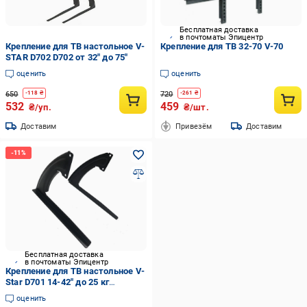
Бесплатная доставка
в почтоматы Эпицентр
Крепление для ТВ настольное V-
Крепление для ТВ 32-70 V-70
STAR D702 D702 от 32" до 75"
оценить
оценить
650
720
-
118
₴
-
261
₴
532
459
₴/уп.
₴/шт.
Доставим
Привезём
Доставим
Бесплатная доставка
в почтоматы Эпицентр
Крепление для ТВ настольное V-
Star D701 14-42" до 25 кг
(10129932)
оценить