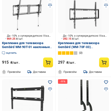
До -10% з суперкредиткою Visa Вигода
До -10% з суперкредиткою Visa Вигода
869.25
₴/шт.
282.15
₴/шт.
Крепление для телевизора
Крепление для телевизора
Gembird WM-90T-01 наклонные
Gembird (WM-70F-03)
43"-90" черный
фиксированные 37"-70" черный
оценить
2
915
297
₴/шт.
₴/шт.
Привезём
Доставим
Привезём
Доставим