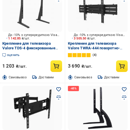
До -10% з суперкредиткою Visa Вигода
До -10% з суперкредиткою Visa Вигода
1 142.85
₴/шт.
3 505.50
₴/шт.
Крепление для телевизора
Крепление для телевизора
Valore TDS-4 фиксированные
Valore TWRA-444 поворотно-
43"-85" черный
наклонные 50"-80" черный
оценить
4
1 203
3 690
₴/шт.
₴/шт.
Cамовывоз
Доставим
Cамовывоз
Доставим