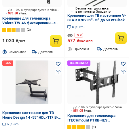
Бесплатная доставка
До -10% з суперкредиткою Visa Вигода
в почтоматы Эпицентр
978.50
₴/шт.
Крепление для ТВ настольное V-
Крепление для телевизора
STAR D702 32"-75" до 50 кг Black
Valore TW-46 фиксированные
оценить
42"-90" черный
2
650
-
73
₴
1 030
577
₴/шт.
₴/компл.
Привезём
Доставим
Cамовывоз
Доставим
До -10% з суперкредиткою Visa Вигода
854.05
₴/шт.
Крепление настенное для ТВ
Крепление для телевизора
Home Design 14 -55" HDL-117 B-2
ITECHmount PTRB-4ES
(13054)
оценить
поворотно-наклонные 38"-55"
1