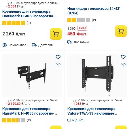
До -10% з суперкредиткою Visa Вигода
2 034
₴/шт.
Ножки для телевизора 14-42"
Крепление для телевизора
(0704)
HausMark H-4053 поворотно-
2
наклонные 30"-65" черный
1
1 300
-
850
₴
2 260
450
₴/шт.
₴/шт.
Доставим
Cамовывоз
Доставим
До -10% з суперкредиткою Visa Вигода
До -10% з суперкредиткою Visa Вигода
2 170.80
₴/шт.
1 083
₴/шт.
Крепление для телевизора
Крепление для телевизора
HausMark H-4055 поворотно-
Valore TWA-33 наклонные
наклонные 30"-65" черный
26"-65" черный
2
оценить