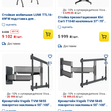
До -10% з суперкредиткою Visa Вигода
5 699.05
₴/шт.
Стойкая мобильная LUMI TTL16-
Стойка презентационная Kivi
69FW подставка для
Cart-T1040 наклонные 37"-70"
телевизора/интерактивной
оценить
черный
панели 55-100" Black (tf604)
оценить
9 999
-
897
₴
9 102
5 999
₴/шт.
₴/шт.
Доставим
Доставим
До -10% з суперкредиткою Visa Вигода
До -10% з суперкредиткою Visa Вигода
20 999
₴/шт.
18 999.05
₴/шт.
Кронштейн Vogels TVM 5855
Кронштейн Vogels TVM 5845
поворотно-наклонные 55"-100"
поворотно-наклонные 55"-100"
черный
черный
оценить
оценить