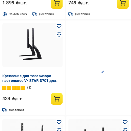
1 899
749
₴/шт.
₴/шт.
Cамовывоз
Доставим
Доставим
Крепление для телевизора
настольное V- STAR D701 для
экрана от 14"до 42" (13068)
1
434
₴/шт.
Доставим