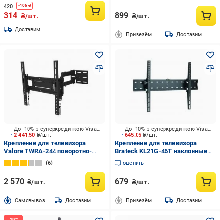
черный
420
-
106
₴
314
899
₴/шт.
₴/шт.
Доставим
Привезём
Доставим
До -10% з суперкредиткою Visa Вигода
До -10% з суперкредиткою Visa Вигода
2 441.50
₴/шт.
645.05
₴/шт.
Крепление для телевизора
Крепление для телевизора
Valore TWRA-244 поворотно-
Brateck KL21G-46T наклонные
наклонные 36"-70" черный
37"-70" черный
6
оценить
2 570
679
₴/шт.
₴/шт.
Cамовывоз
Доставим
Привезём
Доставим