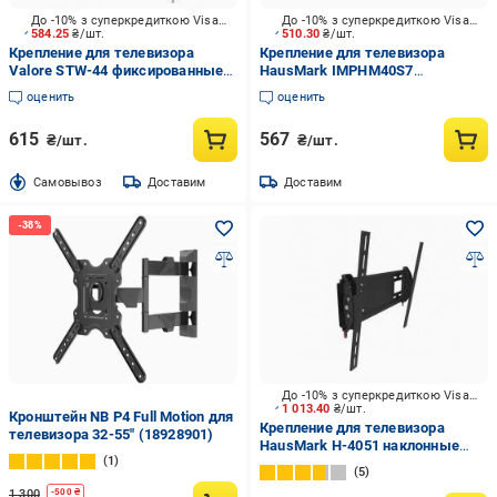
До -10% з суперкредиткою Visa Вигода
До -10% з суперкредиткою Visa Вигода
584.25
₴/шт.
510.30
₴/шт.
Крепление для телевизора
Крепление для телевизора
Valore STW-44 фиксированные
HausMark IMPHM40S7
36"-75" черный
фиксированные 32"-80" черный
оценить
оценить
615
567
₴/шт.
₴/шт.
Cамовывоз
Доставим
Доставим
До -10% з суперкредиткою Visa Вигода
1 013.40
₴/шт.
Кронштейн NB P4 Full Motion для
Крепление для телевизора
телевизора 32-55" (18928901)
HausMark H-4051 наклонные
1
30"-65" черный
5
1 300
-
500
₴