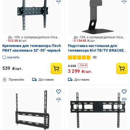
До -10% з суперкредиткою Visa Вигода
До -10% з суперкредиткою Visa Вигода
512.05
₴/шт.
3 134.05
₴/шт.
Крепление для телевизора iTech
Подставка настольная для
PB4T наклонные 32"-55" черный
телевизора Kivi ТВ/TV BRACKET
- Motion TV Stand поворотно-
оценить
8
наклонные 32"-65" черный
3 999
-
700
₴
539
₴/шт.
3 299
₴/шт.
Привезём
Доставим
Доставим