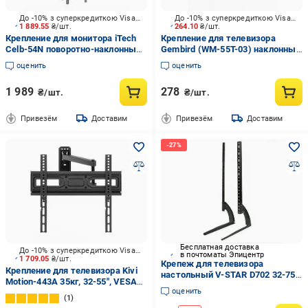
До -10% з суперкредиткою Visa Вигода
До -10% з суперкредиткою Visa Вигода
1 889.55
₴/шт.
264.10
₴/шт.
Крепление для монитора iTech
Крепление для телевизора
Celb-54N поворотно-наклонные
Gembird (WM-55T-03) наклонные
37"-80" черный
32"-55" черный
оценить
оценить
1 989
278
₴/шт.
₴/шт.
Привезём
Доставим
Привезём
Доставим
Бесплатная доставка
До -10% з суперкредиткою Visa Вигода
в почтоматы Эпицентр
1 709.05
₴/шт.
Крепеж для телевизора
Крепление для телевизора Kivi
настольный V-STAR D702 32-75"
Motion-443A 35кг, 32-55", VESA
(8011)
оценить
75х75-400х400 поворотно-
1
наклонные черный