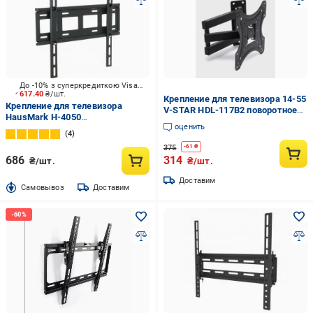
До -10% з суперкредиткою Visa Вигода
617.40
₴/шт.
Крепление для телевизора 14-55
Крепление для телевизора
V-STAR HDL-117B2 поворотное
HausMark H-4050
настенное до 50 кг (33095084)
оценить
фиксированные 30"-65" черный
4
375
-
61
₴
686
314
₴/шт.
₴/шт.
Доставим
Cамовывоз
Доставим