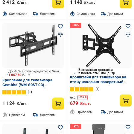
2 412
1 140
₴/шт.
₴/шт.
Cамовывоз
Доставим
Cамовывоз
Доставим
Бесплатная доставка
До -10% з суперкредиткою Visa Вигода
в почтоматы Эпицентр
1 067.80
₴/шт.
Кронштейн для телевизора на
Крепление для телевизора
стену наклонно-поворотный
Gembird (WM-80ST-03)
универсальный 14-55" до 20 кг
1
поворотно-наклонные 37"-80"
Черный (1855968968)
1
черный
949
-
270
₴
1 124
679
₴/шт.
₴/шт.
Привезём
Доставим
Привезём
Доставим