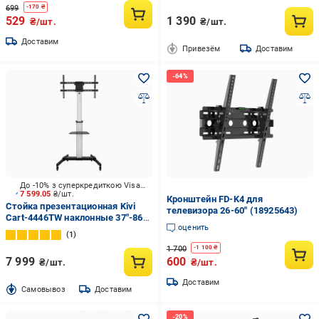
699
-
170
₴
529
1 390
₴/шт.
₴/шт.
Доставим
Привезём
Доставим
До -10% з суперкредиткою Visa Вигода
7 599.05
₴/шт.
Кронштейн FD-K4 для
Стойка презентационная Kivi
телевизора 26-60" (18925643)
Cart-4446TW наклонные 37"-86"
оценить
черный
1
1 700
-
1 100
₴
7 999
600
₴/шт.
₴/шт.
Доставим
Cамовывоз
Доставим