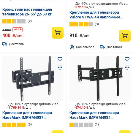
До -10% з суперкредиткою Visa Вигода
872.10
₴/шт.
Кронштейн настенный для
Крепление для телевизора
телевизора 26-55" до 50 кг
Valore STWA-44 наклонные
2
36"-75" черный
3
1 000
-
600
₴
400
918
₴/шт.
₴/шт.
Доставим
Cамовывоз
Доставим
До -10% з суперкредиткою Visa Вигода
До -10% з суперкредиткою Visa Вигода
1 709.10
₴/шт.
674.10
₴/шт.
Крепление для телевизора
Крепление для телевизора
HausMark IMPHM40S7
HausMark IMPHM40S4
поворотно-наклонные 32"-65"
поворотно-наклонные 22"-42"
3
1
черный
черный