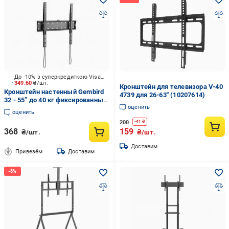
До -10% з суперкредиткою Visa Вигода
349.60
₴/шт.
Кронштейн для телевизора V-40
Кронштейн настенный Gembird
4739 для 26-63" (10207614)
32 - 55” до 40 кг фиксированные
оценить
32"-55" черный
оценить
200
-
41
₴
368
159
₴/шт.
₴/шт.
Доставим
Привезём
Доставим