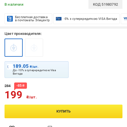
В наличии
КОД
51980792
Бесплатная доставка
-5% з суперкредиткою VISA Вигода
в почтоматы Эпицентр
Цвет производителя:
189.05
₴/шт.
До -10% з суперкредиткою Visa
Вигода
-
85
₴
284
199
₴/шт.
КУПИТЬ