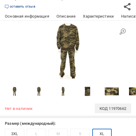
оставить отзыв
Основная информация
Описание
Характеристики
Написат
Нет в наличии
КОД
11970662
Размер (международный):
3XL
L
M
S
XL