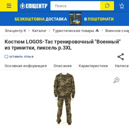
Эпицентр К
Каталог
Туристические товары ⛺
Военное сн
Костюм LOGOS-Tac тренировочный "Военный"
из тринитки, пиксель р.3XL
оставить отзыв
Основная информация
Описание
Характеристики
Написат