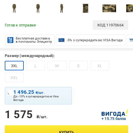
Готов к отправке
КОД
11970664
Бесплатная доставка
-5% з суперкредиткою VISA Вигода
в почтоматы Эпицентр
Размер (международный):
3XL
L
M
S
XL
XXL
1 496.25
₴/шт.
До -10% з суперкредиткою Visa
Вигода
1 575
₴/шт.
+ 15.75 балла
КУПИТЬ