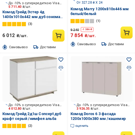
От 327.28 ₴ X 24
До -10% з суперкредиткою Visa Вигода
5 711.40
₴/шт.
Комод Marry 1200x810x446 мм
Комод Грейд Эстер 4д
белый/белый
1400x1010x442 мм дуб сонома/
1
белый
3
9 240
-
1 386
₴
6 012
7 854
₴/шт.
₴/шт.
Cамовывоз
Доставим
Cамовывоз
Доставим
До -10% з суперкредиткою Visa Вигода
До -10% з суперкредиткою Visa Вигода
4 012.80
₴/шт.
3 926.35
₴/шт.
Комод Грейд 2д1ш Concept дуб
Комод Doros 6 3 фасада
крафт серый /нимфея альба
1200x1000x380 мм /кашемир
2
оценить