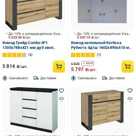
До -10% з суперкредиткою Visa Вигода
До -10% з суперкредиткою Visa Вигода
5 523.30
₴/шт.
5 507.15
₴/шт.
Комод Грейд Combo №1
Комод напольный Kartissa
1300х788х421 мм дуб эвок
Рубиста 4д1ш 1602x890x410 мм
прибрежный /графит серый/дуб
кашемир/кашемир (Рб-
6
1
эвок прибрежный
КМ-4д1ш)
6 820
-
1 023
₴
5 814
₴/шт.
5 797
₴/шт.
Cамовывоз
Доставим
Cамовывоз
Доставим