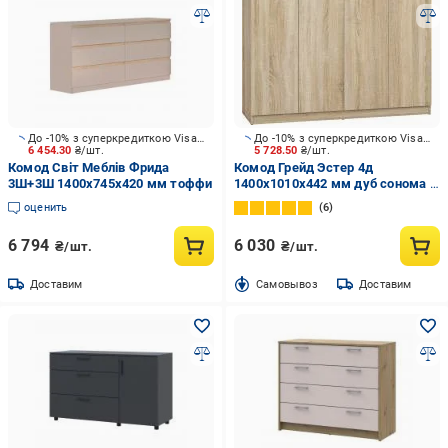
До -10% з суперкредиткою Visa Вигода
До -10% з суперкредиткою Visa Вигода
6 454.30
₴/шт.
5 728.50
₴/шт.
Комод Світ Меблів Фрида
Комод Грейд Эстер 4д
3Ш+3Ш 1400x745x420 мм тоффи
1400x1010x442 мм дуб сонома /
дуб сонома
оценить
6
6 794
6 030
₴/шт.
₴/шт.
Доставим
Cамовывоз
Доставим