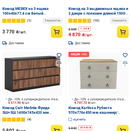
Комод MEBEX на 3 ящика
Комод на 3 выдвижных ящика и
100х40х77,4 см Белый
2 двери с полками длиной 1500
(VM3B1000WH)
мм Белый (MS305)
1
10
5 вариантов
3 варианта
5 999
-
1 129
₴
3 770
₴/шт.
4 870
₴/шт.
Доставим
Доставим
До -10% з суперкредиткою Visa Вигода
До -10% з суперкредиткою Visa Вигода
5 511.90
₴/шт.
4 707.72
₴/шт.
Комод Світ Меблів Фрида
Комод Kartissa Рубиста
3Ш+3Ш 1400x745x420 мм
970x776x450 мм кашемир/
черный/дуб ливорно
кашемир (Рб-КМ1)
4
оценить
5 830
-
874.50
₴
5 802
₴/шт.