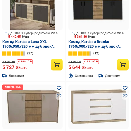
До -10% з суперкредиткою Visa Вигода
До -10% з суперкредиткою Visa Вигода
5 440.65
₴/шт.
5 361.80
₴/шт.
Комод Kartissa Luna XXL
Комод Kartissa Branko
1900x950x320 мм дуб эвок/
1760x900x320 мм дуб эвок/
антрацит
антрацит
27
12
7 636.10
7 525.90
-
1 909.10
₴
-
1 881.90
₴
5 727
5 644
₴/шт.
₴/шт.
Доставим
Cамовывоз
Доставим