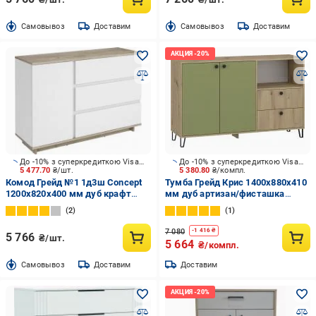
Cамовывоз
Доставим
Cамовывоз
Доставим
До -10% з суперкредиткою Visa Вигода
До -10% з суперкредиткою Visa Вигода
5 477.70
₴/шт.
5 380.80
₴/компл.
Комод Грейд №1 1д3ш Concept
Тумба Грейд Крис 1400x880x410
1200x820x400 мм дуб крафт
мм дуб артизан/фисташка
серый/нимфея альба
зеленая
2
1
7 080
-
1 416
₴
5 766
₴/шт.
5 664
₴/компл.
Cамовывоз
Доставим
Доставим