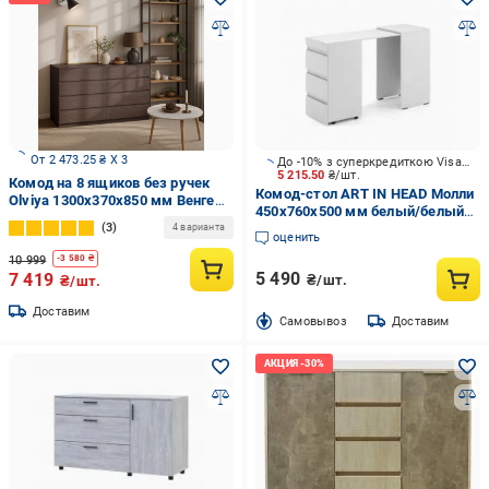
От 2 473.25 ₴ X 3
До -10% з суперкредиткою Visa Вигода
5 215.50
₴/шт.
Комод на 8 ящиков без ручек
Комод-стол ART IN HEAD Молли
Olviya 1300х370х850 мм Венге
450x760x500 мм белый/белый
Магия
3
TB01010100000
4 варианта
оценить
10 999
-
3 580
₴
5 490
7 419
₴/шт.
₴/шт.
Доставим
Cамовывоз
Доставим