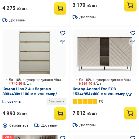
3 170
₴/шт.
4 275
₴/шт.
Доставим
Доставим
До -10% з суперкредиткою Visa Вигода
До -10% з суперкредиткою Visa Вигода
4 740.50
₴/шт.
6 661.40
₴/шт.
Комод Lion 2 4ш Бергамо
Комод Accord Evo EO8
800x430x1100 мм кашемир/
1534x954x400 мм кашемир/дуб
кашемир/дуб артизан
кастелло коньячный/кашемир
1
оценить
3 варианта
матовый
7 012
4 990
₴/шт.
₴/шт.
Доставим
Cамовывоз
Доставим