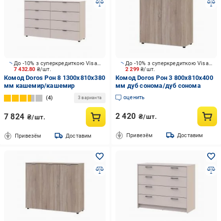
До -10% з суперкредиткою Visa Вигода
До -10% з суперкредиткою Visa Вигода
7 432.80
₴/шт.
2 299
₴/шт.
Комод Doros Рон 8 1300x810x380
Комод Doros Рон 3 800x810x400
мм кашемир/кашемир
мм дуб сонома/дуб сонома
оценить
4
3 варианта
2 420
7 824
₴/шт.
₴/шт.
Привезём
Доставим
Привезём
Доставим