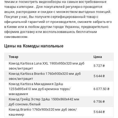
темам и посмотреть видеообзоры на самые востребованные
товары категории
. Для покупателей регулярно проводятся
акции, распродажи и скидки с множеством выгодных позиций.
Покупая у нас, Вы получите сертифицированный товар с
официальной гарантией от производителя, сможете забрать его
в Киеве или в любом другом городе Украины, предварительно
оформив доставку или воспользовавшись бесплатным
самовывозом.
Цены на Комоды напольные
Товар
Цена
Комод Kartissa Luna XXL 1900x950x320 мм дуб
5 727 ₴
эвок/антрацит
Комод Kartissa Branko 1760x900x320 мм дуб
5 644 ₴
эвок/антрацит
Комод Kartissa Макадамия 2д4ш
1255x895x410 мм дуб кремона торро/
6 077.50 ₴
макадамия
Комод Грейд Эстер 2д4ш 1500х860х442 мм
6 756 ₴
дуб сонома /белый
Комод Branko 1760x900x320 мм дуб эвок/
5 644 ₴
кашемир