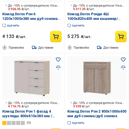
До -10% з суперкредиткою Visa Вигода
До -10% з суперкредиткою Visa Вигода
3 926.35
₴/шт.
5 011.25
₴/шт.
Комод Doros Рон 6
Комод Doros Ронди 4Ш
1200x1000x380 мм дуб сонома/
1000x820x400 мм кашемир/
дуб сонома
кашемир
оценить
оценить
4 133
5 275
₴/шт.
₴/шт.
Привезём
Доставим
Привезём
Доставим
До -10% з суперкредиткою Visa Вигода
До -10% з суперкредиткою Visa Вигода
4 716.75
₴/шт.
3 439
₴/шт.
Комод Doros Рон 1 фасад 4
Комод Doros Рон 2 800x1000x400
шухляды 800x810x380 мм /
мм дуб сонома/дуб сонома
кашемир
1
оценить