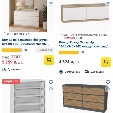
От 1 786.51 ₴ X 3
До -10% з суперкредиткою Visa Вигода
4 297.80
₴/шт.
Комод на 6 ящиков без ручек
Комод Грейд Эстер 4д
Kvatro 130 1300х400х750 мм
1600x540x442 мм дуб сонома /
Белый
9
белый
11 вариантов
3
7 900
-
2 541
₴
4 524
5 359
₴/шт.
₴/шт.
Доставим
Cамовывоз
Доставим