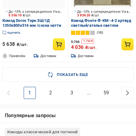
До -10% з суперкредиткою Visa Вигода
До -10% з суперкредиткою Visa Вигода
5 356.10
₴/шт.
3 834.20
₴/шт.
Комод Doros Торн 3Ш/1Д
Комод Фонте Ф-КМ -4-2 артвуд
1350x800x516 мм /сосна натти
светлый/ателье светлое
оценить
10
5 766
-
1 730
₴
5 638
₴/шт.
4 036
₴/шт.
Привезём
Доставим
Доставим
ПОКАЗАТЬ ЕЩЕ
1
2
3
...
59
Популярные запросы
Комоды классический для гостиной