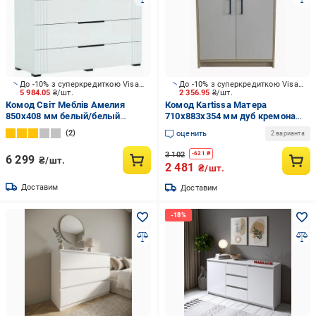
До -10% з суперкредиткою Visa Вигода
До -10% з суперкредиткою Visa Вигода
5 984.05
₴/шт.
2 356.95
₴/шт.
Комод Світ Меблів Амелия
Комод Kartissa Матера
850x408 мм белый/белый
710x883x354 мм дуб кремона
глянец
торро/кашемир (М-КМ 1ш/2д/к)
2
оценить
2 варианта
3 102
-
621
₴
6 299
₴/шт.
2 481
₴/шт.
Доставим
Доставим