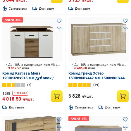
5 644
5 727
₴/шт.
₴/шт.
Cамовывоз
Доставим
Доставим
До -10% з суперкредиткою Visa Вигода
До -10% з суперкредиткою Visa Вигода
3 817.57
₴/шт.
6 486.60
₴/шт.
Комод Kartissa Mona
Комод Грейд Эстер
1200x320x915 мм дуб эвок /
1500х860х442 мм 1500x860x442
белый матовый
мм дуб сонома/дуб сонома
7
49
5 358
-
1 339.50
₴
6 828
₴/шт.
4 018.50
₴/шт.
Доставим
Cамовывоз
Доставим