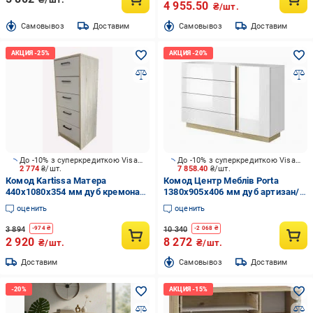
4 955.50
₴/шт.
Cамовывоз
Доставим
Cамовывоз
Доставим
До -10% з суперкредиткою Visa Вигода
До -10% з суперкредиткою Visa Вигода
2 774
₴/шт.
7 858.40
₴/шт.
Комод Kartissa Матера
Комод Центр Меблів Porta
440x1080x354 мм дуб кремона
1380x905x406 мм дуб артизан/
торро/кашемир (М-КМ 5ш/к)
белый глянец
оценить
оценить
3 894
10 340
-
974
₴
-
2 068
₴
2 920
8 272
₴/шт.
₴/шт.
Доставим
Cамовывоз
Доставим