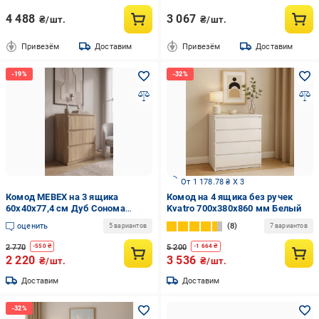
4 488
3 067
₴/шт.
₴/шт.
Привезём
Доставим
Привезём
Доставим
От 1 178.78 ₴ X 3
Комод MEBEX на 3 ящика
Комод на 4 ящика без ручек
60х40х77,4 см Дуб Сонома
Kvatro 700х380х860 мм Белый
(VM3B600DS)
оценить
8
5 вариантов
7 вариантов
2 770
5 200
-
550
₴
-
1 664
₴
2 220
3 536
₴/шт.
₴/шт.
Доставим
Доставим