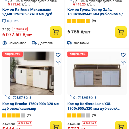
До -10% з суперкредиткою Visa Вигода
До -10% з суперкредиткою Visa Вигода
5 773.62
₴/шт.
6 418.20
₴/шт.
Комод Kartissa Макадамия
Комод Грейд Эстер 2д4ш
2д4ш 1255x895x410 мм дуб
1500х860х442 мм дуб сонома /
кремона торро/макадамия
белый
оценить
9
7 150
-
1 072.50
₴
6 756
₴/шт.
6 077.50
₴/шт.
Cамовывоз
Доставим
Доставим
От 705.57 ₴ X 8
От 715.95 ₴ X 8
Комод Branko 1760x900x320 мм
Комод Kartissa Luna XXL
дуб эвок/кашемир
1900x950x320 мм дуб эвок/
кашемир
2
3
7 525.90
7 636.10
-
1 881.90
₴
-
1 909.10
₴