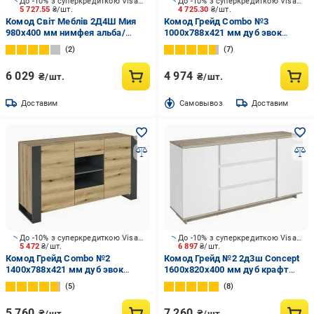
До -10% з суперкредиткою Visa Вигода
До -10% з суперкредиткою Visa Вигода
5 727.55
₴/шт.
4 725.30
₴/шт.
Комод Світ Меблів 2Д4Ш Мия
Комод Грейд Combo №3
980x400 мм нимфея альба/
1000x788x421 мм дуб эвок
нимфея альба
прибрежный/графит серый
2
7
6 029
4 974
₴/шт.
₴/шт.
Доставим
Cамовывоз
Доставим
До -10% з суперкредиткою Visa Вигода
До -10% з суперкредиткою Visa Вигода
5 472
₴/шт.
6 897
₴/шт.
Комод Грейд Combo №2
Комод Грейд №2 2д3ш Concept
1400х788х421 мм дуб эвок
1600x820x400 мм дуб крафт
прибрежный /дуб эвок
серый/нимфея альба
5
8
прибрежный/графит серый
5 760
7 260
₴/шт.
₴/шт.