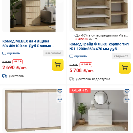
До -10% з суперкредиткою Visa Вигода
5 422.60
₴/шт.
Комод MEBEX на 4 ящика
Комод Грейд ФЛЕКС корпус тип
60х40х100 см Дуб Сонома
№1 1200x868x470 мм дуб
(VM4B600DS)
оценить
артизан
6 вариантов
оценить
2 варианта
3 370
-
680
₴
6 716
-
1 008
₴
2 690
₴/шт.
5 708
₴/шт.
Доставим
Доставка недоступна