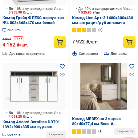
До -10% з суперкредиткою Visa Вигода
До -10% з суперкредиткою Visa Вигода
3 953.90
₴/шт.
7 525.90
₴/шт.
Комод Грейд ФЛЕКС корпус тип
Комод Lion Арт-3 1600x800x430
№4 802x868x470 мм белый
мм антрацит/дуб аппалачи
оценить
8
4 897
-
735
₴
7 922
₴/шт.
4 162
₴/шт.
Доставка недоступна
Cамовывоз
Доставим
До -10% з суперкредиткою Visa Вигода
4 061.25
₴/шт.
Комод MEBEX на 3 ящика
Комод Accord Dorothea DRT01
80х40х77,4 см Белый
1392x900x335 мм вудкон/
(VM3B800WH)
1
вудкон/белый
6 вариантов
оценить
2 варианта