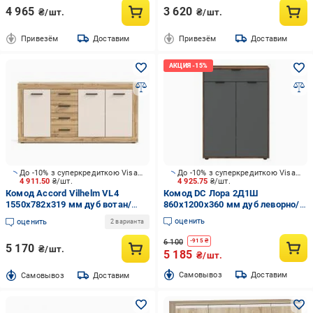
4 965
3 620
₴/шт.
₴/шт.
Привезём
Доставим
Привезём
Доставим
До -10% з суперкредиткою Visa Вигода
До -10% з суперкредиткою Visa Вигода
4 911.50
₴/шт.
4 925.75
₴/шт.
Комод Accord Vilhelm VL4
Комод DC Лора 2Д1Ш
1550x782x319 мм дуб вотан/
860x1200x360 мм дуб леворно/
кашемир/дуб вотан
графит
оценить
оценить
2 варианта
6 100
-
915
₴
5 170
₴/шт.
5 185
₴/шт.
Cамовывоз
Доставим
Cамовывоз
Доставим