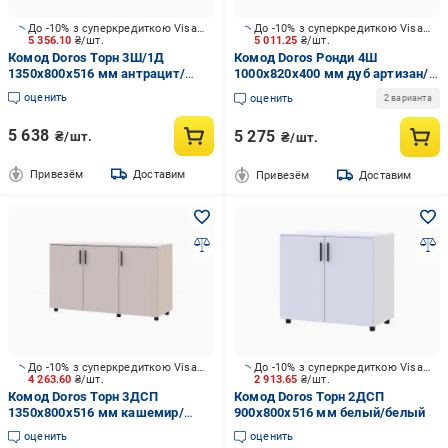
До -10% з суперкредиткою Visa Вигода
До -10% з суперкредиткою Visa Вигода
5 356.10
₴/шт.
5 011.25
₴/шт.
Комод Doros Торн 3Ш/1Д
Комод Doros Ронди 4Ш
1350x800x516 мм антрацит/
1000x820x400 мм дуб артизан/
антрацит
кашемир
оценить
оценить
2 варианта
5 638
5 275
₴/шт.
₴/шт.
Привезём
Доставим
Привезём
Доставим
До -10% з суперкредиткою Visa Вигода
До -10% з суперкредиткою Visa Вигода
4 263.60
₴/шт.
2 913.65
₴/шт.
Комод Doros Торн 3ДСП
Комод Doros Торн 2ДСП
1350x800x516 мм кашемир/
900x800x516 мм белый/белый
кашемир
оценить
оценить