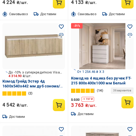
4 224
4 133
₴/шт.
₴/шт.
Cамовывоз
Доставим
Cамовывоз
Доставим
От 1 254.46 ₴ X 3
До -10% з суперкредиткою Visa Вигода
4 314.90
₴/шт.
Комод на 4 ящика без ручек FT-
Комод Грейд Эстер 4д
215 800х400х1000 мм Белый
1600x540x442 мм дуб сонома/
14
дуб сонома
36 вариантов
2
5 500
-
1 737
₴
4 542
3 763
₴/шт.
₴/шт.
Доставим
Доставим