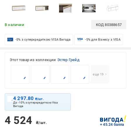
В наличии
КОД
80388657
-5% з суперкредиткою VISA Вигода
-5% для бізнесу з VISA
Этот товар из коллекции
Эстер Грейд
еще 19
4 297.80
₴/шт.
До -10% з суперкредиткою Visa
Вигода
4 524
₴/шт.
+ 45.24 балла