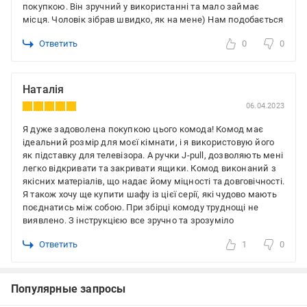
покупкою. Він зручний у використанні та мало займає
місця. Чоловік зібрав швидко, як на мене) Нам подобається
Ответить
0
0
Наталія
06.04.2023
Я дуже задоволена покупкою цього комода! Комод має
ідеальний розмір для моєї кімнати, і я використовую його
як підставку для телевізора. А ручки J-pull, дозволяють мені
легко відкривати та закривати ящики. Комод виконаний з
якісних матеріалів, що надає йому міцності та довговічності.
Я також хочу ще купити шафу із цієї серії, які чудово мають
поєднатись між собою. При збірці комоду труднощі не
виявлено. З інструкцією все зручно та зрозуміло
Ответить
1
0
Популярные запросы