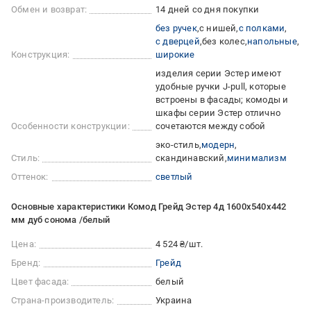
Обмен и возврат:
14 дней со дня покупки
без ручек
с нишей
с полками
с дверцей
без колес
напольные
Конструкция:
широкие
изделия серии Эстер имеют
удобные ручки J-pull, которые
встроены в фасады; комоды и
шкафы серии Эстер отлично
Особенности конструкции:
сочетаются между собой
эко-стиль
модерн
Стиль:
скандинавский
минимализм
Оттенок:
светлый
Основные характеристики Комод Грейд Эстер 4д 1600x540x442
мм дуб сонома /белый
Цена:
4 524 ₴/шт.
Бренд:
Грейд
Цвет фасада:
белый
Страна-производитель:
Украина