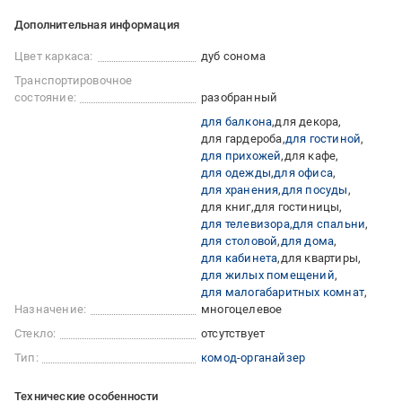
Дополнительная информация
Цвет каркаса:
дуб сонома
Транспортировочное
состояние:
разобранный
для балкона
для декора
для гардероба
для гостиной
для прихожей
для кафе
для одежды
для офиса
для хранения
для посуды
для книг
для гостиницы
для телевизора
для спальни
для столовой
для дома
для кабинета
для квартиры
для жилых помещений
для малогабаритных комнат
Назначение:
многоцелевое
Стекло:
отсутствует
Тип:
комод-органайзер
Технические особенности