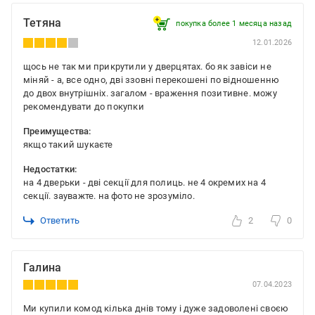
Тетяна
покупка более 1 месяца назад
12.01.2026
щось не так ми прикрутили у дверцятах. бо як завіси не
міняй - а, все одно, дві ззовні перекошені по відношенню
до двох внутрішніх. загалом - враження позитивне. можу
рекомендувати до покупки
Преимущества:
якщо такий шукаєте
Недостатки:
на 4 дверьки - дві секції для полиць. не 4 окремих на 4
секції. зауважте. на фото не зрозуміло.
Ответить
2
0
Галина
07.04.2023
Ми купили комод кілька днів тому і дуже задоволені своєю