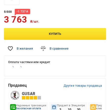
-
1 737
₴
5 500
3 763
₴/шт.
КУПИТЬ
В желания
В сравнение
Оплата частями или кредит
Продавец
Другие товары продавца
GUSAR
Надежные транзакции
Продает в Эпицентре
Предпочте
Безопасная оплата
клиентов
3
10
30