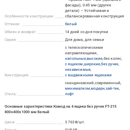
фасады), 0.45 мм (другие
детали) – Устийчивая и
Особенности конструкции:
сбалансированная конструкция
Оттенок:
белый
Обмен и возврат:
14 дней со дня покупки
Серия:
Для дома, для семьи
с телескопическими
направляющими
напольные
высокие
без колес
с ящиком
широкие
без ручек
независимые
Конструкция:
с выдвижными ящиками
скандинавский
современный
минимализм
модерн
хай-тек
Стиль:
лофт
Основные характеристики Комод на 4 ящика без ручек FT-215
800х400х1000 мм Белый
Цена:
3 763 ₴/шт.
Бренд:
GUSAR