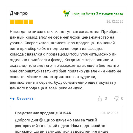
Дмитро
покупка более 3 месяцев назад
26.12.2025
Никогда не писал отзывы,но тут все же захотел. Приобрел
данный комод,вполне себе неплохой,цена-качество на
уровне. Скорее хотел написать про продавца - по нашей
вине при сборке был подпорчен один из фасадов
комода,связался с продавцом,чтобы уточнить,можно ли
отдельно приобрести фасад. Когда мне перезвонили и
сказали,что мало того,что возможно,так ещё и бесплатно
мне отправят,сказать,что был приятно удивлен - ничего не
сказать. Максимально приятные сотрудники,
великолепный сервис, буду обязательно ещё покупать у
данного продавца и всем рекомендую.
Ответить
0
0
Представник продавця GUSAR
26.12.2025
Доброго дня 😊 Щиро дякуємо вам за такий
розгорнутий та теплий відгук! Нам надзвичайно
приємно, що ви залишилися задоволені не лише