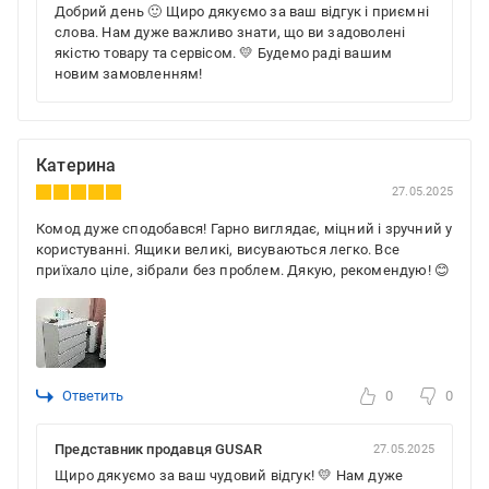
Добрий день 🙂 Щиро дякуємо за ваш відгук і приємні
слова. Нам дуже важливо знати, що ви задоволені
якістю товару та сервісом. 💛 Будемо раді вашим
новим замовленням!
Катерина
27.05.2025
Комод дуже сподобався! Гарно виглядає, міцний і зручний у
користуванні. Ящики великі, висуваються легко. Все
приїхало ціле, зібрали без проблем. Дякую, рекомендую! 😊
Ответить
0
0
Представник продавця GUSAR
27.05.2025
Щиро дякуємо за ваш чудовий відгук! 💛 Нам дуже