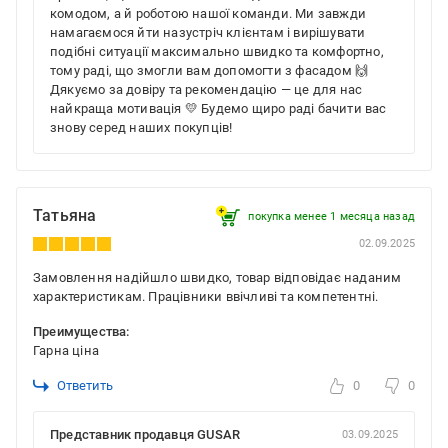
комодом, а й роботою нашої команди. Ми завжди
намагаємося йти назустріч клієнтам і вирішувати
подібні ситуації максимально швидко та комфортно,
тому раді, що змогли вам допомогти з фасадом 🙌
Дякуємо за довіру та рекомендацію — це для нас
найкраща мотивація 💛 Будемо щиро раді бачити вас
знову серед наших покупців!
Татьяна
покупка менее 1 месяца назад
02.09.2025
Замовлення надійшло швидко, товар відповідає наданим
характеристикам. Працівники ввічливі та компетентні.
Преимущества:
Гарна ціна
Ответить
0
0
Представник продавця GUSAR
03.09.2025