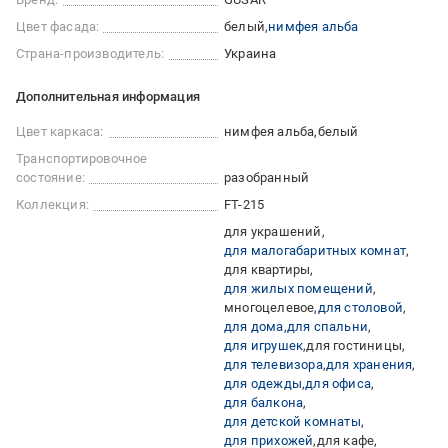
Цвет фасада:
белый
нимфея альба
Страна-производитель:
Украина
Дополнительная информация
Цвет каркаса:
нимфея альба
белый
Транспортировочное
состояние:
разобранный
Коллекция:
FT-215
для украшений
для малогабаритных комнат
для квартиры
для жилых помещений
многоцелевое
для столовой
для дома
для спальни
для игрушек
для гостиницы
для телевизора
для хранения
для одежды
для офиса
для балкона
для детской комнаты
для прихожей
для кафе