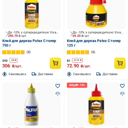
До -10% з суперкредиткою Visa Вигода
До -10% з суперкредиткою Visa Вигода
290.70
₴/шт.
69.25
₴/шт.
Клей для дерева Patex Столяр
Клей для дерева Patex Столяр
750 г
125 г
5
5
340
81
-
34
₴
-
8.10
₴
306
72.90
₴/шт.
₴/шт.
Cамовывоз
Доставим
Cамовывоз
Доставим