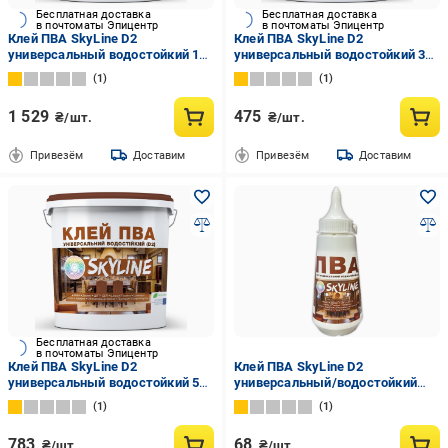
Бесплатная доставка
Бесплатная доставка
в почтоматы Эпицентр
в почтоматы Эпицентр
Клей ПВА SkyLine D2
Клей ПВА SkyLine D2
универсальный водостойкий 10
универсальный водостойкий 3
кг
кг
1
1
1 529
475
₴/шт.
₴/шт.
Привезём
Доставим
Привезём
Доставим
Бесплатная доставка
в почтоматы Эпицентр
Клей ПВА SkyLine D2
Клей ПВА SkyLine D2
универсальный водостойкий 5
универсальный/водостойкий
кг
0,25 кг
1
1
783
68
₴/шт.
₴/шт.