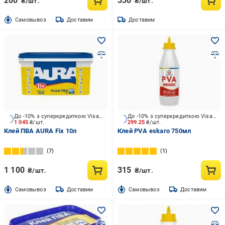
200
330
₴/шт.
₴/шт.
Cамовывоз
Доставим
Доставим
До -10% з суперкредиткою Visa Вигода
До -10% з суперкредиткою Visa Вигода
1 045
₴/шт.
299.25
₴/шт.
Клей ПВА AURA Fix 10л
Клей PVA eskaro 750мл
7
1
1 100
315
₴/шт.
₴/шт.
Cамовывоз
Доставим
Cамовывоз
Доставим