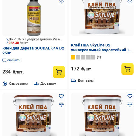
До -10% з суперкредиткою Visa Вигода
222.30
₴/шт.
Клей ПВА SkyLine D2
Клей для дерева SOUDAL 64A D2
универсальный водостойкий 1
250г
кг
1
оценить
172
₴/шт.
234
₴/шт.
Доставим
Cамовывоз
Доставим