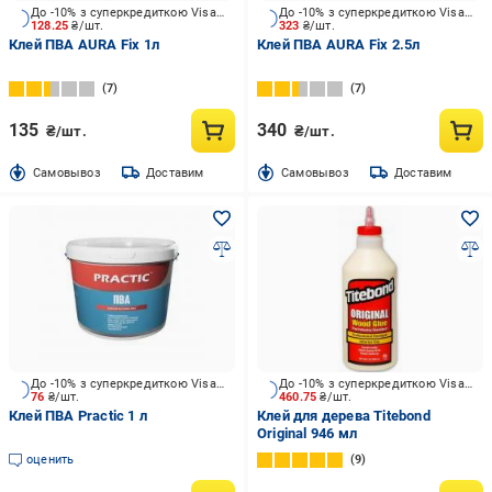
До -10% з суперкредиткою Visa Вигода
До -10% з суперкредиткою Visa Вигода
128.25
₴/шт.
323
₴/шт.
Клей ПВА AURA Fix 1л
Клей ПВА AURA Fix 2.5л
7
7
135
340
₴/шт.
₴/шт.
Cамовывоз
Доставим
Cамовывоз
Доставим
До -10% з суперкредиткою Visa Вигода
До -10% з суперкредиткою Visa Вигода
76
₴/шт.
460.75
₴/шт.
Клей ПВА Practic 1 л
Клей для дерева Titebond
Original 946 мл
оценить
9