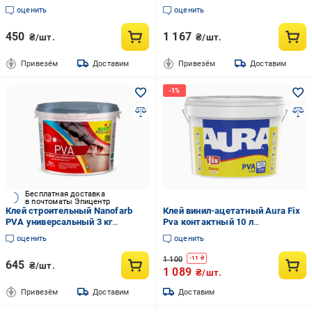
(4820198592691)
оценить
оценить
450
1 167
₴/шт.
₴/шт.
Привезём
Доставим
Привезём
Доставим
Бесплатная доставка
в почтоматы Эпицентр
Клей строительный Nanofarb
Клей винил-ацетатный Aura Fix
PVA универсальный 3 кг
Pva контактный 10 л
(4820198592684)
(2571787554)
оценить
оценить
1 100
-
11
₴
645
₴/шт.
1 089
₴/шт.
Привезём
Доставим
Доставим