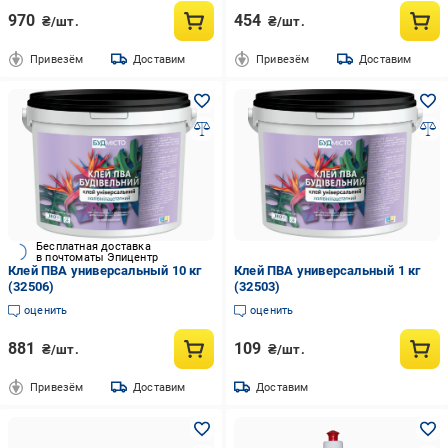
970
454
₴/шт.
₴/шт.
Привезём
Доставим
Привезём
Доставим
Бесплатная доставка
в почтоматы Эпицентр
Клей ПВА универсальный 10 кг
Клей ПВА универсальный 1 кг
(32506)
(32503)
оценить
оценить
881
109
₴/шт.
₴/шт.
Привезём
Доставим
Доставим