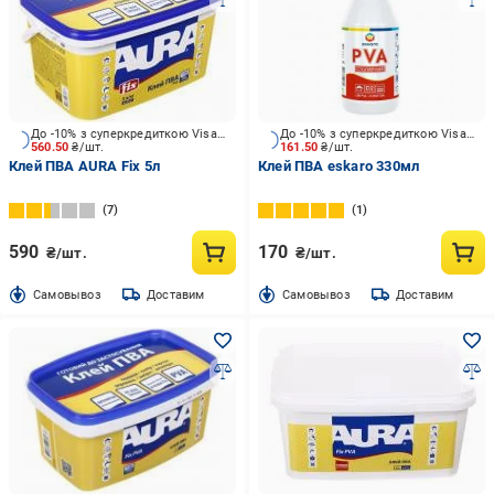
До -10% з суперкредиткою Visa Вигода
До -10% з суперкредиткою Visa Вигода
560.50
₴/шт.
161.50
₴/шт.
Клей ПВА AURA Fix 5л
Клей ПВА eskaro 330мл
7
1
590
170
₴/шт.
₴/шт.
Cамовывоз
Доставим
Cамовывоз
Доставим