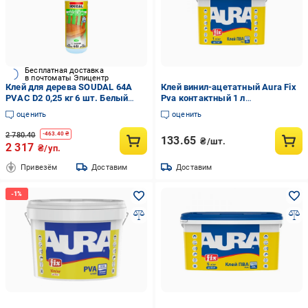
Бесплатная доставка
в почтоматы Эпицентр
Клей для дерева SOUDAL 64А
Клей винил-ацетатный Aura Fix
PVAC D2 0,25 кг 6 шт. Белый
Pva контактный 1 л
(000030000064002500)
(2571782572)
оценить
оценить
2 780.40
-
463.40
₴
133.65
₴/шт.
2 317
₴/уп.
Привезём
Доставим
Доставим