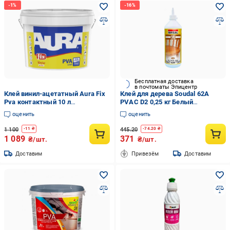
Бесплатная доставка
в почтоматы Эпицентр
Клей винил-ацетатный Aura Fix
Клей для дерева Soudal 62А
Pva контактный 10 л
PVAC D2 0,25 кг Белый
(2571787554)
(000030000062002500)
оценить
оценить
1 100
445.20
-
11
₴
-
74.20
₴
1 089
371
₴/шт.
₴/шт.
Доставим
Привезём
Доставим