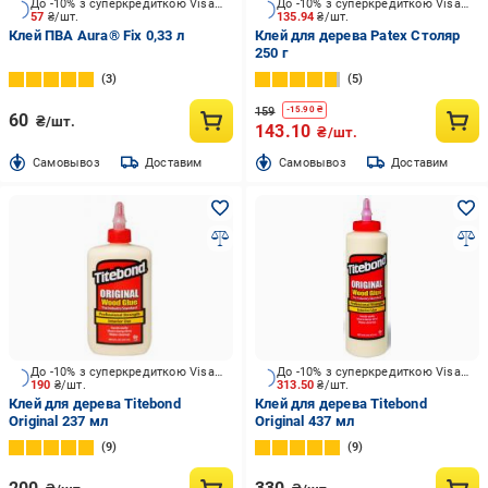
До -10% з суперкредиткою Visa Вигода
До -10% з суперкредиткою Visa Вигода
57
₴/шт.
135.94
₴/шт.
Клей ПВА Aura® Fix 0,33 л
Клей для дерева Patex Столяр
250 г
3
5
159
-
15.90
₴
60
₴/шт.
143.10
₴/шт.
Cамовывоз
Доставим
Cамовывоз
Доставим
До -10% з суперкредиткою Visa Вигода
До -10% з суперкредиткою Visa Вигода
190
₴/шт.
313.50
₴/шт.
Клей для дерева Titebond
Клей для дерева Titebond
Original 237 мл
Original 437 мл
9
9