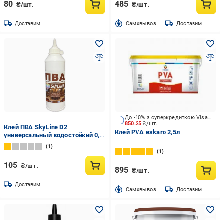
80
485
₴/шт.
₴/шт.
Доставим
Cамовывоз
Доставим
До -10% з суперкредиткою Visa Вигода
850.25
₴/шт.
Клей ПВА SkyLine D2
Клей PVA eskaro 2,5л
универсальный водостойкий 0,5
кг
1
1
105
₴/шт.
895
₴/шт.
Доставим
Cамовывоз
Доставим