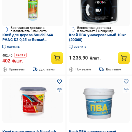
Бесплатная доставка
Бесплатная доставка
в почтоматы Эпицентр
в почтоматы Эпицентр
Клей для дерева Soudal 64А
Клей ПВА универсальный 10 кг
PVAC D2 0,25 кг Белый
(20360)
(000030000064002500)
оценить
оценить
482.40
-
80.40
₴
1 235.90
₴/шт.
402
₴/шт.
Привезём
Доставим
Привезём
Доставим
Клей строительный Nanofarb
Клей ПВА универсальный