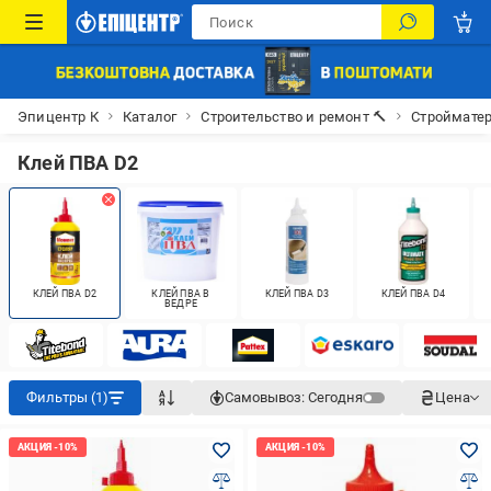
Эпицентр К
Каталог
Строительство и ремонт 🔨
Строймате
Клей ПВА D2
КЛЕЙ ПВА D2
КЛЕЙ ПВА В
КЛЕЙ ПВА D3
КЛЕЙ ПВА D4
ВЕДРЕ
Фильтры (1)
Самовывоз:
Сегодня
Цена