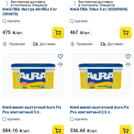
Бесплатная доставка
Бесплатная доставка
в почтоматы Эпицентр
в почтоматы Эпицентр
Клей ПВА Экстра Akrilika 5 кг
Клей ПВА Totus 5 кг (65009458)
(000670)
оценить
оценить
475
467
₴/шт.
₴/шт.
Привезём
Доставим
Привезём
Доставим
Клей винил-ацетатный Aura Fix
Клей винил-ацетатный Aura Fix
Pva контактный 5 л
Pva контактный 2,5 л
(2571785427)
(2571783927)
оценить
оценить
584.10
336.60
₴/шт.
₴/шт.