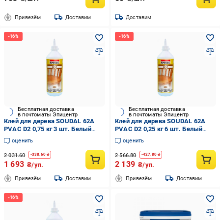
Привезём
Доставим
Доставим
Бесплатная доставка
Бесплатная доставка
в почтоматы Эпицентр
в почтоматы Эпицентр
Клей для дерева SOUDAL 62А
Клей для дерева SOUDAL 62А
PVAC D2 0,75 кг 3 шт. Белый
PVAC D2 0,25 кг 6 шт. Белый
(000030000062007500)
(000030000062002500)
оценить
оценить
2 031.60
2 566.80
-
338.60
₴
-
427.80
₴
1 693
2 139
₴/уп.
₴/уп.
Привезём
Доставим
Привезём
Доставим