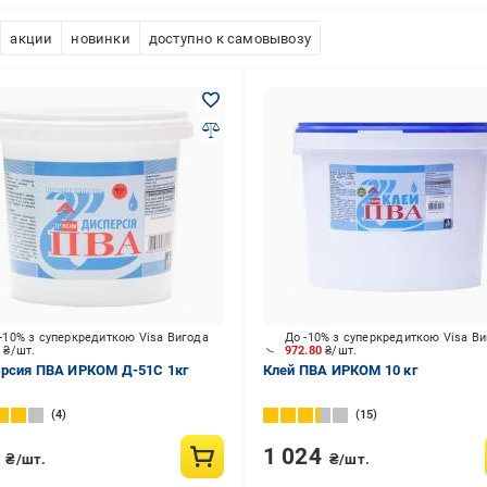
акции
новинки
доступно к самовывозу
-10% з суперкредиткою Visa Вигода
До -10% з суперкредиткою Visa В
5
₴/шт.
972.80
₴/шт.
рсия ПВА ИРКОМ Д-51С 1кг
Клей ПВА ИРКОМ 10 кг
4
15
0
1 024
₴/шт.
₴/шт.