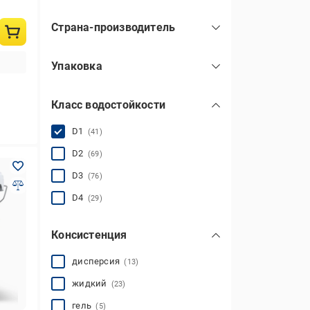
Страна-производитель
Китай
(1)
Упаковка
США
(2)
банка
(4)
Украина
(38)
Класс водостойкости
ведро
(26)
блистер
(1)
D1
(41)
бутылка
(4)
D2
(69)
D3
(76)
D4
(29)
Консистенция
дисперсия
(13)
жидкий
(23)
гель
(5)