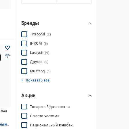
Бренды
Titebond
(2)
ІРКОМ
(6)
Lacrysil
(4)
Другое
(9)
Mustang
(1)
Lotus
Skyline
Totus
Дніпро-Контакт
(6)
(1)
(6)
(6)
показать все
Акции
Товары єВідновлення
игода
Оплата частями
ный
Национальный кэшбек