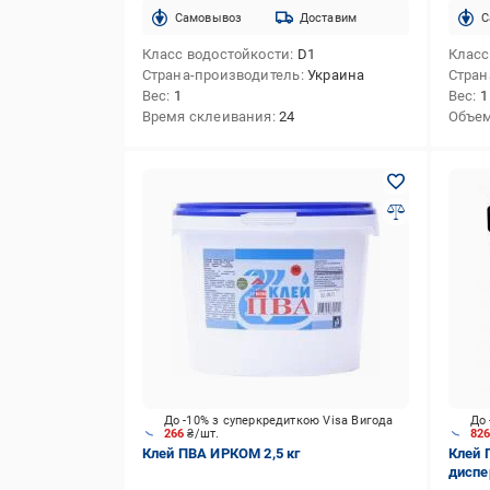
Cамовывоз
Доставим
C
Класс водостойкости
D1
Класс
Страна-производитель
Украина
Стран
Вес
1
Вес
1
Время склеивания
24
Объе
До -10% з суперкредиткою Visa Вигода
До 
266
₴/шт.
82
Клей ПВА ИРКОМ 2,5 кг
Клей 
диспе