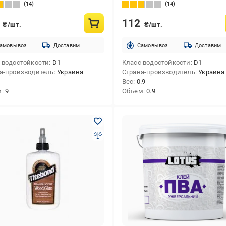
0,9 л
14
14
0
112
₴/шт.
₴/шт.
амовывоз
Доставим
Cамовывоз
Доставим
 водостойкости
D1
Класс водостойкости
D1
а-производитель
Украина
Страна-производитель
Украина
Вес
0.9
м
9
Объем
0.9