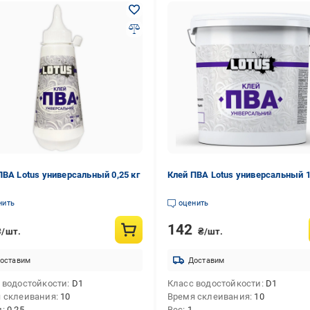
ПВА Lotus универсальный 0,25 кг
Клей ПВА Lotus универсальный 1
нить
оценить
142
₴/шт.
₴/шт.
оставим
Доставим
 водостойкости
D1
Класс водостойкости
D1
 склеивания
10
Время склеивания
10
м
0.25
Вес
1