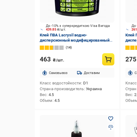
До -10% з суперкредиткою Visa Вигода
До 
439.85
₴/шт.
26
Клей ПВА Lacrysil водно-
Клей 
дисперсионный модифицированный
диспе
4,5 л
2,5 л
14
463
27
₴/шт.
Cамовывоз
Доставим
C
Класс водостойкости
D1
Класс
Страна-производитель
Украина
Стран
Вес
4.5
Вес
2
Объем
4.5
Объе