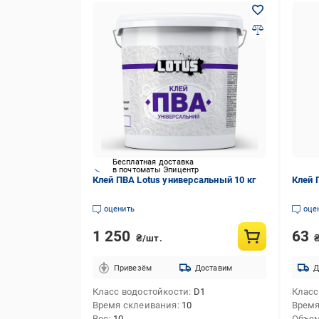
Бесплатная доставка
в почтоматы Эпицентр
Клей ПВА Lotus универсальный 10 кг
Клей 
оценить
оце
1 250
63
₴/шт.
Привезём
Доставим
Д
Класс водостойкости
D1
Класс
Время склеивания
10
Время
Вес
10
Объе