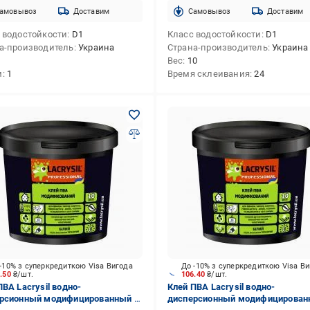
амовывоз
Доставим
Cамовывоз
Доставим
 водостойкости
D1
Класс водостойкости
D1
а-производитель
Украина
Страна-производитель
Украина
Вес
10
м
1
Время склеивания
24
-10% з суперкредиткою Visa Вигода
До -10% з суперкредиткою Visa В
6.50
₴/шт.
106.40
₴/шт.
ПВА Lacrysil водно-
Клей ПВА Lacrysil водно-
рсионный модифицированный 9
дисперсионный модифицирован