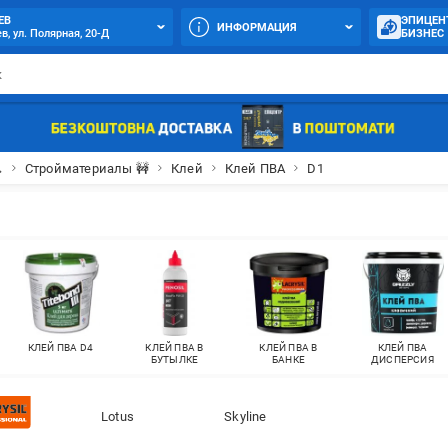
ЕВ
ЭПИЦЕН
ИНФОРМАЦИЯ
в, ул. Полярная, 20-Д
БИЗНЕС

Стройматериалы 🚧
Клей
Клей ПВА
D1
КЛЕЙ ПВА D4
КЛЕЙ ПВА В
КЛЕЙ ПВА В
КЛЕЙ ПВА
БУТЫЛКЕ
БАНКЕ
ДИСПЕРСИЯ
Lotus
Skyline