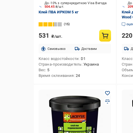
До -10% з суперкредиткою Visa Вигода
До 
504.45
₴/шт.
20
Клей ПВА ИРКОМ 5 кг
Клей 
Wood 
15
оце
531
22
₴/шт.
Cамовывоз
Доставим
Д
Класс водостойкости
D1
Класс
Страна-производитель
Украина
Стран
Вес
5
Объе
Время склеивания
24
Конси