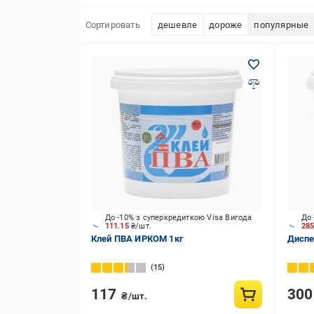
Сортировать
дешевле
дороже
популярные
До -10% з суперкредиткою Visa Вигода
До 
111.15
₴/шт.
28
Клей ПВА ИРКОМ 1кг
Диспе
15
117
30
₴/шт.