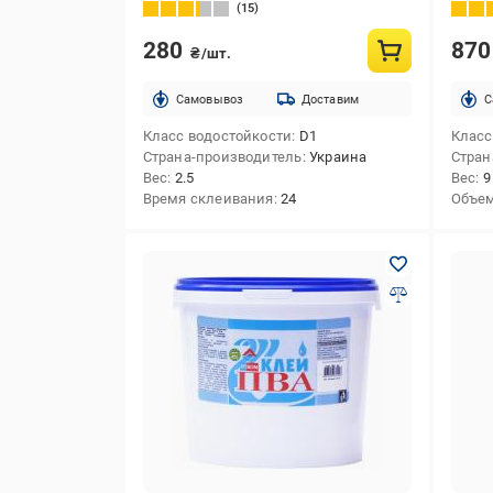
л
15
280
87
₴/шт.
Cамовывоз
Доставим
C
Класс водостойкости
D1
Класс
Страна-производитель
Украина
Стран
Вес
2.5
Вес
9
Время склеивания
24
Объе