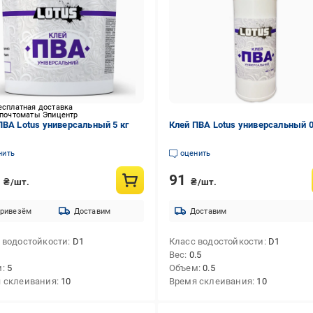
есплатная доставка
 почтоматы Эпицентр
ПВА Lotus универсальный 5 кг
Клей ПВА Lotus универсальный 0
нить
оценить
7
91
₴/шт.
₴/шт.
ривезём
Доставим
Доставим
 водостойкости
D1
Класс водостойкости
D1
Вес
0.5
м
5
Объем
0.5
 склеивания
10
Время склеивания
10