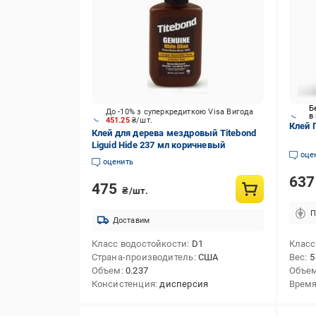
Б
До -10% з суперкредиткою Visa Вигода
в
451.25
₴/шт.
Клей 
Клей для дерева мездровый Titebond
Liguid Hide 237 мл коричневый
оце
оценить
63
475
₴/шт.
П
Доставим
Класс водостойкости
D1
Класс
Страна-производитель
США
Вес
5
Объем
0.237
Объе
Консистенция
дисперсия
Время