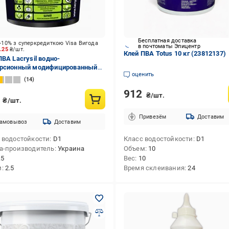
Бесплатная доставка
-10% з суперкредиткою Visa Вигода
в почтоматы Эпицентр
1.25
₴/шт.
Клей ПВА Totus 10 кг (23812137)
ПВА Lacrysil водно-
рсионный модифицированный
оценить
14
912
₴/шт.
5
₴/шт.
Привезём
Доставим
амовывоз
Доставим
 водостойкости
D1
Класс водостойкости
D1
а-производитель
Украина
Объем
10
.5
Вес
10
м
2.5
Время склеивания
24