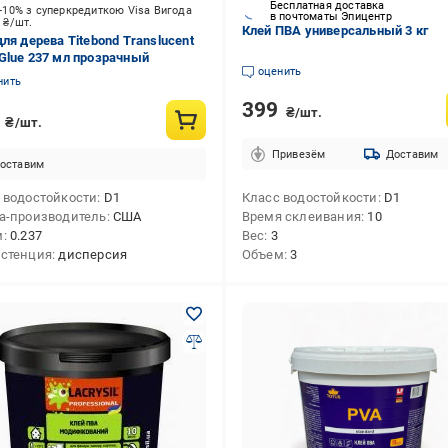
Бесплатная доставка
-10% з суперкредиткою Visa Вигода
в почтоматы Эпицентр
9
₴/шт.
Клей ПВА универсальный 3 кг
для дерева Titebond Translucent
Glue 237 мл прозрачный
оценить
нить
399
₴/шт.
0
₴/шт.
Привезём
Доставим
оставим
 водостойкости
D1
Класс водостойкости
D1
а-производитель
США
Время склеивания
10
м
0.237
Вес
3
стенция
дисперсия
Объем
3