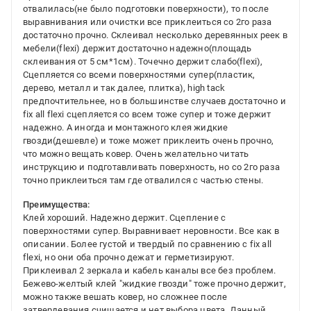
отвалилась(не было подготовки поверхности), то после
выравнивания или очистки все приклеиться со 2го раза
достаточно прочно. Склеивал несколько деревянных реек в
мебели(flexi) держит достаточно надежно(площадь
склеивания от 5 см*1см). Точечно держит слабо(flexi),
Сцепляется со всеми поверхностями супер(пластик,
дерево, металл и так далее, плитка), high tack
предпочтительнее, но в большинстве случаев достаточно и
fix all flexi сцепляется со всем тоже супер и тоже держит
надежно. А иногда и монтажного клея жидкие
гвозди(дешевле) и тоже может приклеить очень прочно,
что можно вещать ковер. Очень желательно читать
инструкцию и подготавливать поверхность, но со 2го раза
точно приклеиться там где отвалился с частью стены.
Преимущества:
Клей хороший. Надежно держит. Сцепление с
поверхностями супер. Выравнивает неровности. Все как в
описании. Более густой и твердый по сравнению с fix all
flexi, но они оба прочно дежат и герметизируют.
Приклеивал 2 зеркала и кабель каналы все без проблем.
Бежево-желтый клей "жидкие гвозди" тоже прочно держит,
можно также вешать ковер, но сложнее после
затвердевания счищается и нет выбора цвета. Данный