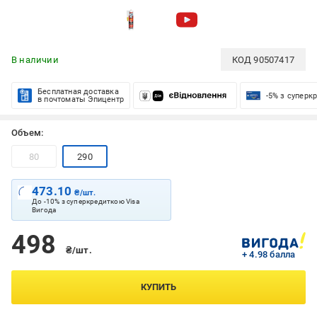
В наличии
КОД
90507417
Бесплатная доставка
-5% з суперк
в почтоматы Эпицентр
Объем:
80
290
473.10
₴/шт.
До -10% з суперкредиткою Visa
Вигода
498
₴/шт.
+ 4.98 балла
КУПИТЬ