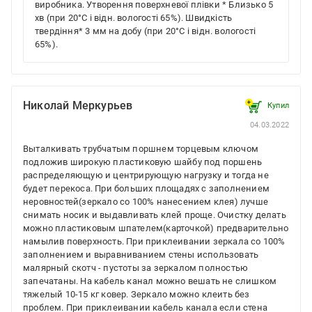
виробника. Утворення поверхневої плівки * Близько 5
хв (при 20°C і відн. вологості 65%). Швидкість
твердіння* 3 мм на добу (при 20°C і відн. вологості
65%).
Николай Меркурьев
Купил
04.03.2022
Выталкивать трубчатым поршнем торцевым ключом
подложив широкую пластиковую шайбу под поршень
распределяющую и центрирующую нагрузку и тогда не
будет перекоса. При больших площадях с заполнением
неровностей(зеркало со 100% нанесением клея) лучше
снимать носик и выдавливать клей проще. Очистку делать
можно пластиковым шпателем(карточкой) предварительно
намылив поверхность. При приклеивании зеркала со 100%
заполнением и выравниванием стены использовать
малярный скотч - пустоты за зеркалом полностью
запечатаны. На кабель канал можно вешать не слишком
тяжелый 10-15 кг ковер. Зеркало можно клеить без
проблем. При приклеивании кабель канала если стена