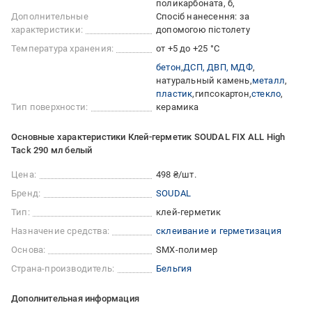
поликарбоната, б
Дополнительные
Спосіб нанесення: за
характеристики:
допомогою пістолету
Температура хранения:
от +5 до +25 °C
бетон
ДСП, ДВП, МДФ
натуральный камень
металл
пластик
гипсокартон
стекло
Тип поверхности:
керамика
Основные характеристики Клей-герметик SOUDAL FIX ALL High
Tack 290 мл белый
Цена:
498 ₴/шт.
Бренд:
SOUDAL
Тип:
клей-герметик
Назначение средства:
склеивание и герметизация
Основа:
SMX-полимер
Страна-производитель:
Бельгия
Дополнительная информация