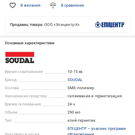
В желания
В сравнение
Продавец товара:
ООО «Эпицентр К»
Основные характеристики
Время схватывания:
10-15 хв
Бренд:
SOUDAL
Основа:
SMX-полимер
Назначение средства:
склеивание и герметизация
Время склеивания:
24 ч
Объем:
290 мл
Тип:
клей-герметик
ЕПІЦЕНТР – учасник програми
Участвует в акции:
єВідновлення