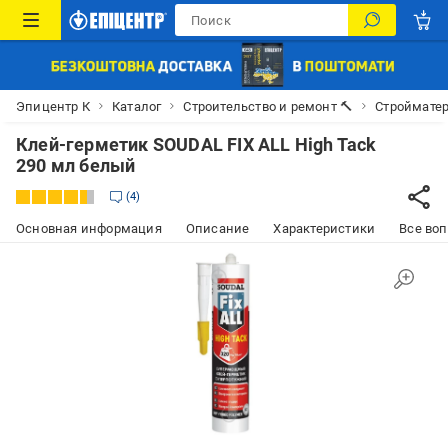
Эпицентр К
Каталог
Строительство и ремонт 🔨
Строймате
Клей-герметик SOUDAL FIX ALL High Tack
290 мл белый
4
Основная информация
Описание
Характеристики
Все воп