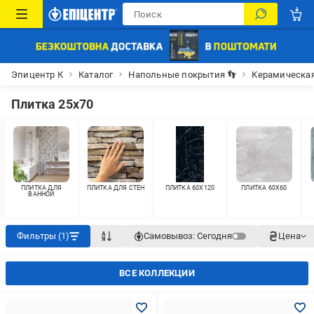
Эпицентр К
Каталог
Напольные покрытия 👣
Керамическая
Плитка 25x70
ПЛИТКА ДЛЯ
ПЛИТКА ДЛЯ СТЕН
ПЛИТКА 60X120
ПЛИТКА 60X60
ВАННОЙ
Фильтры (1)
Самовывоз:
Сегодня
Цена
ВСЕ КОЛЛЕКЦИИ