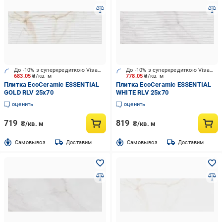
До -10% з суперкредиткою Visa Вигода
До -10% з суперкредиткою Visa Вигода
683.05
₴/кв. м
778.05
₴/кв. м
Плитка EcoCeramic ESSENTIAL
Плитка EcoCeramic ESSENTIAL
GOLD RLV 25х70
WHITE RLV 25х70
оценить
оценить
719
819
₴/кв. м
₴/кв. м
Cамовывоз
Доставим
Cамовывоз
Доставим