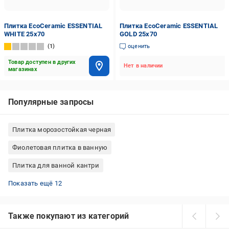
Плитка EcoCeramic ESSENTIAL
Плитка EcoCeramic ESSENTIAL
WHITE 25х70
GOLD 25х70
1
оценить
Товар доступен в других
Нет в наличии
магазинах
Популярные запросы
Плитка морозостойкая черная
Фиолетовая плитка в ванную
Плитка для ванной кантри
Классическая плитка для ванной
Плитка Allore Group 47x47 см
Плитка Allore Group 15x60 см
Плитка на кухню на стену
Золотистая плитка в ванную
Красная плитка в ванную
Плитка для стен Allore Group
Плитка для кухни на пол
Желтая плитка в ванную
Синяя плитка в ванную
Оранжевая плитка в кухню
Плитка для ванной комнаты 20х30
Показать ещё 12
Также покупают из категорий