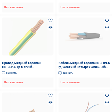
Нет в наличии
Нет в наличии
Провод медный Европан
Кабель медный Европан ВВГнгLS
ПВ-3нгLS гд мягкий
гд жесткий четырехжильный/
одножильный-
однопроволочный 4х25 мм2
оценить
оценить
многопроволочный 6 мм2
(44821EK-1C)
Желто-зеленый (123374-1C)
Нет в наличии
Нет в наличии