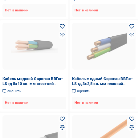
(1196844-1C)
Нет в наличии
Нет в наличии
Кабель медный Європан ВВГнг-
Кабель медный Європан ВВГнг-
LS гд 5х10 кв. мм жесткий
LS гд 3х2,5 кв. мм плоский
пятижильный-однопроволочный
жесткий трехжильный-
оценить
оценить
(50107EK-1C)
однопроволочный (123570-1C)
Нет в наличии
Нет в наличии