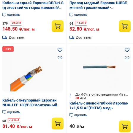
Кабель медный Европан ВВГнгLS
Провод медный Европан ШВВП
гд жесткий четырехжильный/
мягкий трехжильный-
однопроволочный 4х2,5 мм2
многопроволочный 3х1 мм2
оценить
оценить
(1189014-1C)
(1329994-1C)
179
64
-
30.50
₴
-
11.20
₴
148.50
52.80
₴/пог. м
₴/пог. м
Доставим
Доставим
До -10% з суперкредиткою Visa Вигода
38
₴/м
Кабель огнеупорный Европан
Кабель силовой гибкий Європан
NHXH FE 180/E30 монтажный
1x1,5 SIAF(РКГМ) медь
трехжильный-однопроволочный
оценить
3x 2,5 мм2 (121353-1C)
оценить
98
-
16.60
₴
81.40
40
₴/пог. м
₴/м