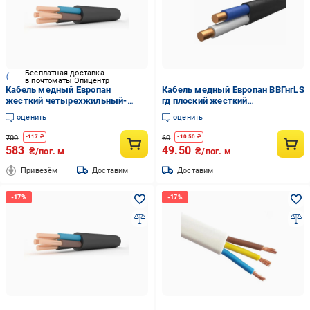
Бесплатная доставка
в почтоматы Эпицентр
Кабель медный Европан
Кабель медный Европан ВВГнгLS
жесткий четырехжильный-
гд плоский жесткий
однопроволочный ВВГнгLS/гд
двухжильный/
оценить
оценить
4х10 мм2 (1387134-1C)
однопроволочный 2х1,5 мм2
(121060-1C)
700
60
-
117
₴
-
10.50
₴
583
49.50
₴/пог. м
₴/пог. м
Привезём
Доставим
Доставим