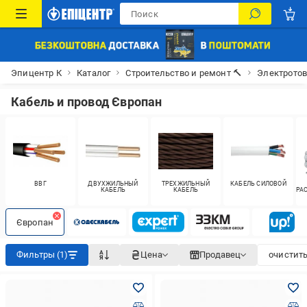
Эпицентр К
Каталог
Строительство и ремонт 🔨
Электрото
Кабель и провод Європан
ВВГ
ДВУХЖИЛЬНЫЙ
ТРЕХЖИЛЬНЫЙ
КАБЕЛЬ СИЛОВОЙ
КАБЕЛЬ
КАБЕЛЬ
РА
Європан
Фильтры (1)
Цена
Продавец
очистить