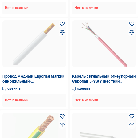
Белый (1356764-1C)
Нет в наличии
Нет в наличии
Провод медный Европан мягкий
Кабель сигнальный огнеупорный
одножильный-
Європан J-YStY жесткий
многопроволочный ПВ-3нгLS/гд
сигнальный 2х2х0,8 мм2
оценить
оценить
16 мм2 Белый (1381784-1C)
(120831-1C)
Нет в наличии
Нет в наличии