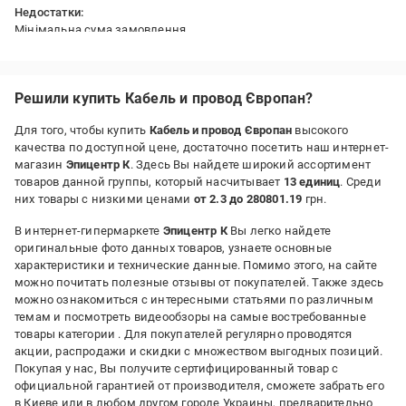
Недостатки:
Мінімальна сума замовлення
Решили купить Кабель и провод Європан?
Для того, чтобы купить
Кабель и провод Європан
высокого
качества по доступной цене, достаточно посетить наш интернет-
магазин
Эпицентр К
. Здесь Вы найдете широкий ассортимент
товаров данной группы, который насчитывает
13 единиц
. Среди
них товары с низкими ценами
от 2.3 до 280801.19
грн.
В интернет-гипермаркете
Эпицентр К
Вы легко найдете
оригинальные фото данных товаров, узнаете основные
характеристики и технические данные. Помимо этого, на сайте
можно почитать полезные отзывы от покупателей. Также здесь
можно ознакомиться с интересными статьями по различным
темам и посмотреть видеообзоры на самые востребованные
товары категории
. Для покупателей регулярно проводятся
акции, распродажи и скидки с множеством выгодных позиций.
Покупая у нас, Вы получите сертифицированный товар с
официальной гарантией от производителя, сможете забрать его
в Киеве или в любом другом городе Украины, предварительно