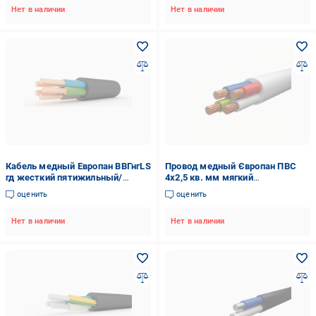
Нет в наличии
Нет в наличии
Кабель медный Европан ВВГнгLS
Провод медный Європан ПВС
гд жесткий пятижильный/
4х2,5 кв. мм мягкий
однопроволочный 5х6 мм2
четырехжильный-
оценить
оценить
(50105EK-1C)
многопроволочный (122641-1C)
Нет в наличии
Нет в наличии