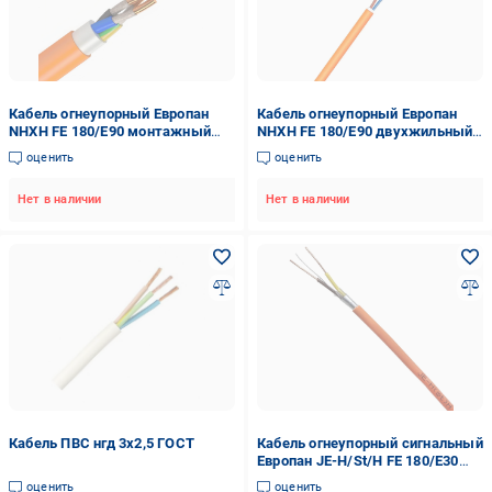
Кабель огнеупорный Европан
Кабель огнеупорный Европан
NHXH FE 180/E90 монтажный
NHXH FE 180/E90 двухжильный-
трехжильный-однопроволочный
однопроволочный 2x1,5 мм2
оценить
оценить
3x 2,5 мм2 (121278-1C)
(55740EK-1C)
Нет в наличии
Нет в наличии
Кабель ПВС нгд 3х2,5 ГОСТ
Кабель огнеупорный сигнальный
Европан JE-H/St/H FE 180/E30
1х2х0,8 мм2 Оранжевый
оценить
оценить