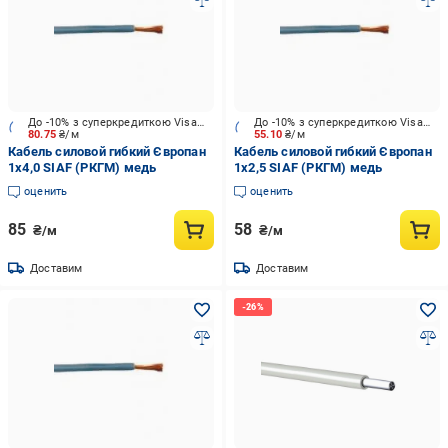
До -10% з суперкредиткою Visa Вигода
До -10% з суперкредиткою Visa Вигода
80.75
₴/м
55.10
₴/м
Кабель силовой гибкий Європан
Кабель силовой гибкий Європан
1x4,0 SIAF (РКГМ) медь
1x2,5 SIAF (РКГМ) медь
оценить
оценить
85
58
₴/м
₴/м
Доставим
Доставим