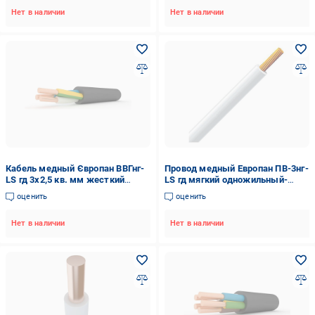
1C)
Нет в наличии
Нет в наличии
Кабель медный Європан ВВГнг-
Провод медный Европан ПВ-3нг-
LS гд 3х2,5 кв. мм жесткий
LS гд мягкий одножильный-
трехжильный-однопроволочный
многопроволочный 25 мм2
оценить
оценить
(119478-1C)
Белый (1357184-1C)
Нет в наличии
Нет в наличии