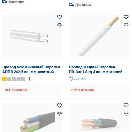
Доставим
Доставим
Провод алюминиевый Європан
Провод медный Європан
АППВ 2х2,5 кв. мм жесткий
ПВ-3нг-LS гд 4 кв. мм мягкий
двухжильный-однопроводный
одножильный-
1
оценить
(120676-1C)
многопроволочный Белый
(121071-1C)
Нет в наличии
Нет в наличии