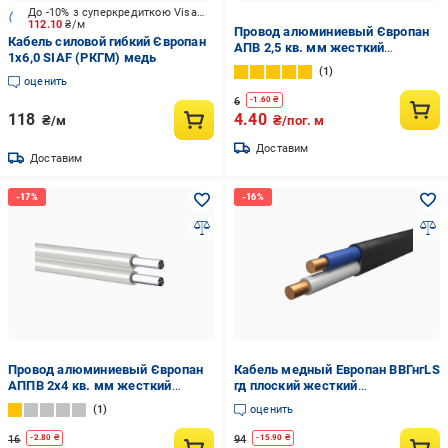
До -10% з суперкредиткою Visa Вигода
112.10
₴/м
Провод алюминиевый Європан
Кабель силовой гибкий Європан
АПВ 2,5 кв. мм жесткий
1x6,0 SIAF (РКГМ) медь
одножильный-однопроводный
1
(120678-1C)
оценить
6
-
1.60
₴
118
4.40
₴/м
₴/пог. м
Доставим
Доставим
Провод алюминиевый Європан
Кабель медный Европан ВВГнгLS
АППВ 2х4 кв. мм жесткий
гд плоский жесткий
двухжильный-однопроводный
двухжильный/
1
оценить
(120677-1C)
однопроволочный 2х2,5 мм2
(1380854-1C)
16
94
-
2.80
₴
-
15.90
₴