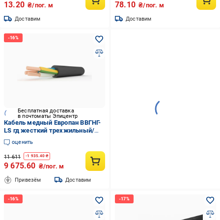
13.20
78.10
₴/пог. м
₴/пог. м
Доставим
Доставим
Бесплатная доставка
в почтоматы Эпицентр
Кабель медный Европан ВВГНГ-
LS гд жесткий трехжильный/
однопроволочный 3х1,5 мм2 100
оценить
м (44775EK-1C)
11 611
-
1 935.40
₴
9 675.60
₴/пог. м
Привезём
Доставим