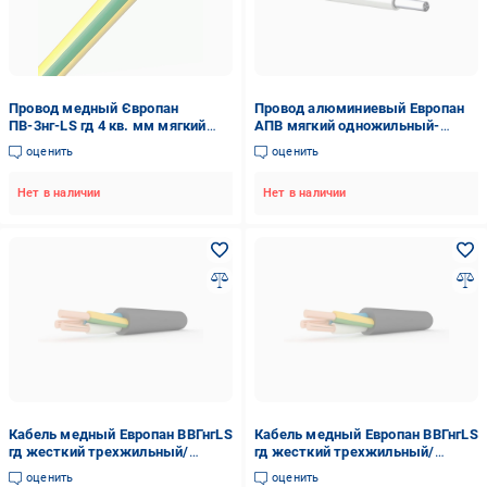
Провод медный Європан
Провод алюминиевый Европан
ПВ-3нг-LS гд 4 кв. мм мягкий
АПВ мягкий одножильный-
одножильный-
однопроволочный 35 мм2
оценить
оценить
многопроволочный Желто-
(47692EK-1C)
зеленый (121072-1C)
Нет в наличии
Нет в наличии
Кабель медный Европан ВВГнгLS
Кабель медный Европан ВВГнгLS
гд жесткий трехжильный/
гд жесткий трехжильный/
однопроволочный 3х4 мм2
однопроволочный 3х10 мм2
оценить
оценить
(1356754-1C)
(1357144-1C)