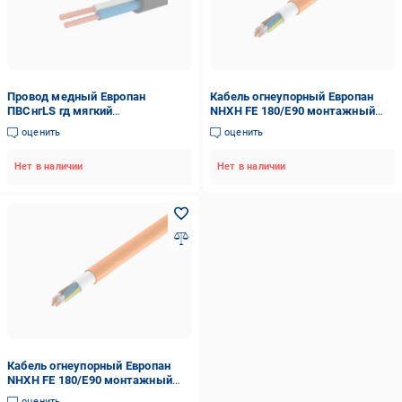
Провод медный Европан
Кабель огнеупорный Европан
ПВСнгLS гд мягкий
NHXH FE 180/E90 монтажный
двухжильный-
жесткий пятижильный/
оценить
оценить
многопроволочный 2х0,75 мм2
однопроволочный 5х2,5 мм2
(37250-1C)
(121275-1C)
Нет в наличии
Нет в наличии
Кабель огнеупорный Европан
NHXH FE 180/E90 монтажный
жесткий пятижильный/
оценить