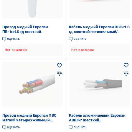
Провод медный Европан
Кабель медный Европан ВВГнгLS
ПВ-1нгLS гд жесткий
гд жесткий пятижильный/
одножильный 10 мм2 Белый
однопроволочный 5х35 мм2
оценить
оценить
(1357164-1C)
(120978-1C)
Нет в наличии
Нет в наличии
Провод медный Европан ПВС
Кабель алюминиевый Европан
мягкий четырехжильный-
АВВГнг жесткий
многопроволочный 4х4 мм2
четырехжильный/
оценить
оценить
(43622-1C)
однопроволочный 4х240 мм2