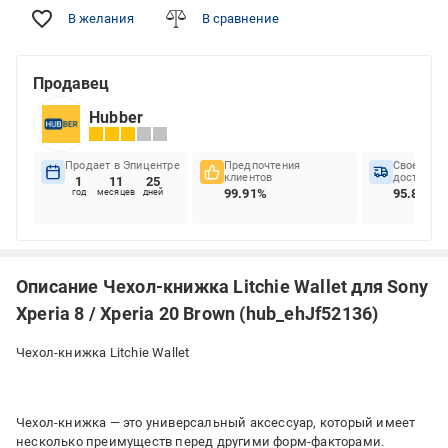
В желания
В сравнение
Продавец
Hubber
Продает в Эпицентре
Предпочтения
Своеврем
клиентов
доставок
1
11
25
99.91%
95.85%
год
месяцев
дней
Описание Чехол-книжка Litchie Wallet для Sony
Xperia 8 / Xperia 20 Brown (hub_ehJf52136)
Чехол-книжка Litchie Wallet
Чехол-книжка ― это универсальный аксессуар, который имеет
несколько преимуществ перед другими форм-факторами.