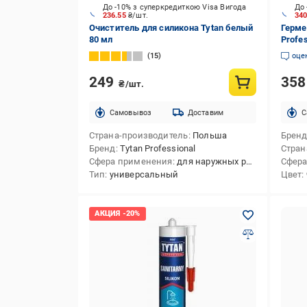
До -10% з суперкредиткою Visa Вигода
До 
236.55
₴/шт.
34
Очиститель для силикона Tytan белый
Герме
80 мл
Profes
600 м
15
оце
249
35
₴/шт.
Cамовывоз
Доставим
C
Страна-производитель
Польша
Брен
Бренд
Tytan Professional
Стран
Сфера применения
для наружных работ,для внутренних работ
Сфера
Тип
универсальный
Цвет