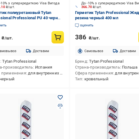
-10% з суперкредиткою Visa Вигода
До -10% з суперкредиткою Visa В
0.10
₴/шт.
366.70
₴/шт.
тик полиуретановый Tytan
Герметик Tytan Professional Жи
sional Professional PU 40 черный
резина черный 400 мл
л
нить
оценить
8
386
₴/шт.
₴/шт.
амовывоз
Доставим
Cамовывоз
Доставим
д
Tytan Professional
Бренд
Tytan Professional
а-производитель
Испания
Страна-производитель
Польша
 применения
для внутренних и наружных работ
Сфера применения
для внутренних и наружн
черный
Тип
кровельный