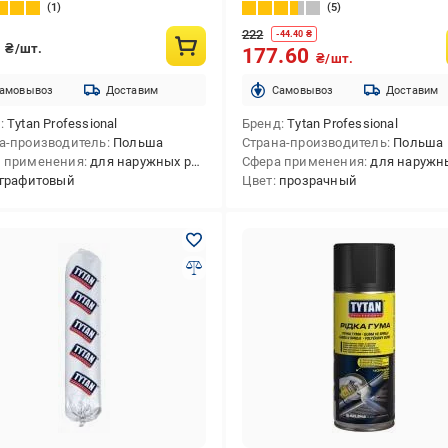
л
1
5
222
-
44.40
₴
8
₴/шт.
177.60
₴/шт.
амовывоз
Доставим
Cамовывоз
Доставим
д
Tytan Professional
Бренд
Tytan Professional
а-производитель
Польша
Страна-производитель
Польша
 применения
для наружных работ,для внутренних и наружных работ
Сфера применения
для наружных работ,для внутренних работ,для внутренних
графитовый
Цвет
прозрачный