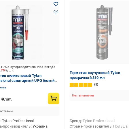
-10% з суперкредиткою Visa Вигода
3.70
₴/шт.
Герметик каучуковый Tytan
тик силиконовый Tytan
прозрачный 310 мл
ssional санитарный UPG белый
5
л
нить
Нет в наличии
6
₴/шт.
оставим
д
Tytan Professional
Бренд
Tytan Professional
а-производитель
Украина
Страна-производитель
Польша