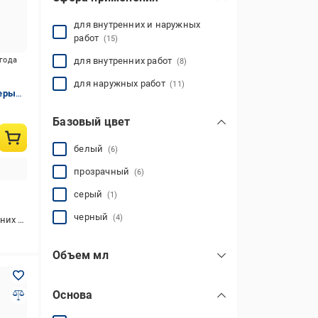
для внутренних и наружных
работ
(15)
игода
для внутренних работ
(8)
для наружных работ
(11)
серый
Базовый цвет
белый
(6)
прозрачный
(6)
серый
(1)
я
черный
(4)
ых работ
Объем мл
Основа