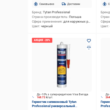
Cамовывоз
Доставим
C
Бренд
Tytan Professional
Брен
Страна-производитель
Польша
Стран
Сфера применения
для наружных работ,для внутренних работ,для внутренних и наружных работ
Сфера
Цвет
черный
Цвет
До -10% з суперкредиткою Visa Вигода
До 
168.72
₴/шт.
26
Герметик силиконовый Tytan
Герме
Professional универсальный
Profe