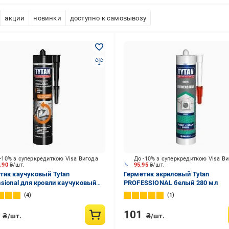
акции
новинки
доступно к самовывозу
-10% з суперкредиткою Visa Вигода
До -10% з суперкредиткою Visa В
7.90
₴/шт.
95.95
₴/шт.
тик каучуковый Tytan
Герметик акриловый Tytan
ssional для кровли каучуковый
PROFESSIONAL белый 280 мл
етный 280 мл
4
1
2
101
₴/шт.
₴/шт.