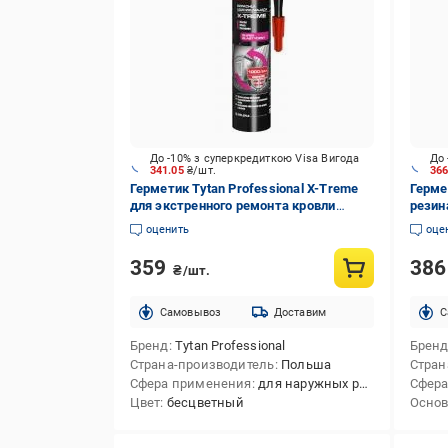
До -10% з суперкредиткою Visa Вигода
До 
341.05
₴/шт.
36
Герметик Tytan Professional X-Treme
Герме
для экстренного ремонта кровли
резин
бесцветный 280 мл
оценить
оце
359
38
₴/шт.
Cамовывоз
Доставим
C
Бренд
Tytan Professional
Брен
Страна-производитель
Польша
Стран
Сфера применения
для наружных работ,для внутренних и наружных работ
Сфера
Цвет
бесцветный
Осно