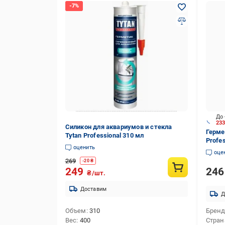
До 
23
Силикон для аквариумов и стекла
Герме
Tytan Professional 310 мл
Profe
оценить
280 м
оце
269
-
20
₴
24
249
₴/шт.
Доставим
Д
Объем
310
Брен
Вес
400
Стран