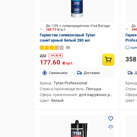
До -10% з суперкредиткою Visa Вигода
До 
168.72
₴/шт.
34
Герметик силиконовый Tytan
Герме
санитарный белый 280 мл
Profes
600 м
5
оце
222
-
44.40
₴
35
177.60
₴/шт.
Cамовывоз
Доставим
Д
Бренд
Tytan Professional
Брен
Страна-производитель
Польша
Стран
Сфера применения
для наружных работ,для внутренних работ,для внутренних и наружных работ
Сфера
Цвет
белый
Цвет