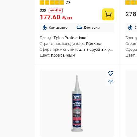
прозрачный 280 мл
280 м
2
222
-
44.40
₴
27
177.60
₴/шт.
Cамовывоз
Доставим
C
Бренд
Tytan Professional
Брен
Страна-производитель
Польша
Стран
Сфера применения
для наружных работ,для внутренних работ,для внутренних и наружных работ
Сфера
Цвет
прозрачный
Цвет