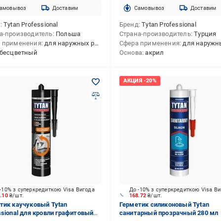
амовывоз
Доставим
Cамовывоз
Доставим
д
Tytan Professional
Бренд
Tytan Professional
а-производитель
Польша
Страна-производитель
Турция
 применения
для наружных работ,для внутренних и наружных работ
Сфера применения
для наружных работ,для внутрен
бесцветный
Основа
акрил
-10% з суперкредиткою Visa Вигода
До -10% з суперкредиткою Visa В
4.10
₴/шт.
168.72
₴/шт.
тик каучуковый Tytan
Герметик силиконовый Tytan
ssional для кровли графитовый
санитарный прозрачный 280 мл