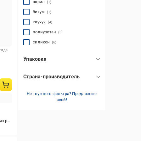
акрил
(1)
битум
(1)
каучук
(4)
полиуретан
(3)
силикон
(6)
игода
Упаковка
балон
(2)
Страна-производитель
туба
(10)
Испания
(3)
картридж
(5)
Нет нужного фильтра? Предложите
Польша
(12)
свой!
Турция
(1)
Украина
(1)
 и наружных работ