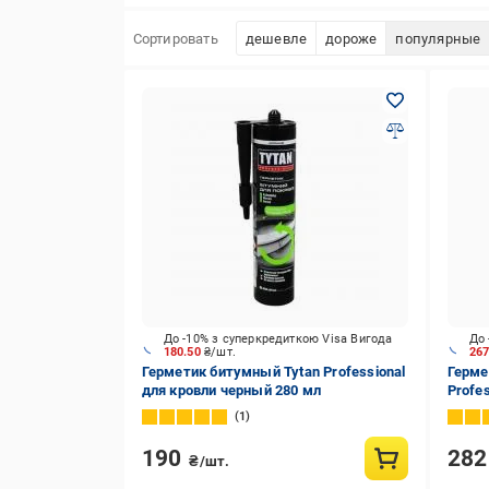
Сортировать
дешевле
дороже
популярные
До -10% з суперкредиткою Visa Вигода
До 
180.50
₴/шт.
26
Герметик битумный Tytan Professional
Герме
для кровли черный 280 мл
Profe
бесцв
1
190
28
₴/шт.