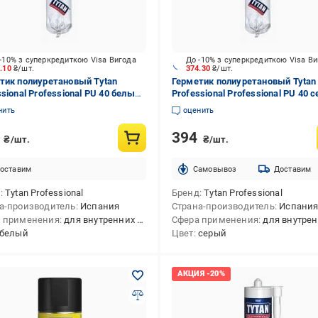
-10% з суперкредиткою Visa Вигода
До -10% з суперкредиткою Visa В
0.10
₴/шт.
374.30
₴/шт.
тик полиуретановый Tytan
Герметик полиуретановый Tytan
sional Professional PU 40 белый
Professional Professional PU 40 
л
600 мл
нить
оценить
8
394
₴/шт.
₴/шт.
оставим
Cамовывоз
Доставим
д
Tytan Professional
Бренд
Tytan Professional
а-производитель
Испания
Страна-производитель
Испани
 применения
для внутренних и наружных работ
Сфера применения
для внутренних и наружн
белый
Цвет
серый