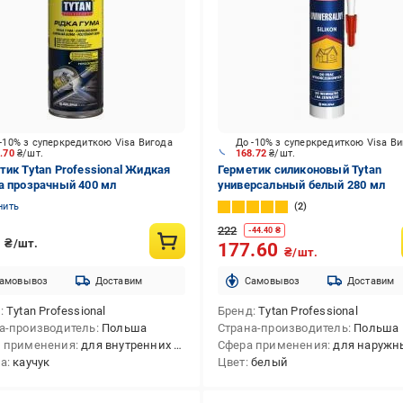
-10% з суперкредиткою Visa Вигода
До -10% з суперкредиткою Visa В
6.70
₴/шт.
168.72
₴/шт.
тик Tytan Professional Жидкая
Герметик силиконовый Tytan
а прозрачный 400 мл
универсальный белый 280 мл
нить
2
222
-
44.40
₴
6
₴/шт.
177.60
₴/шт.
амовывоз
Доставим
Cамовывоз
Доставим
д
Tytan Professional
Бренд
Tytan Professional
а-производитель
Польша
Страна-производитель
Польша
 применения
для внутренних и наружных работ
Сфера применения
для наружных работ,для внутренних работ,для внутренних
ва
каучук
Цвет
белый