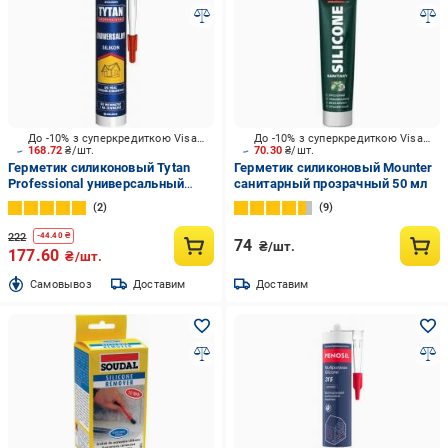
До -10% з суперкредиткою Visa Вигода
До -10% з суперкредиткою Visa Вигода
168.72
₴/шт.
70.30
₴/шт.
Герметик силиконовый Tytan
Герметик силиконовый Mounter
Professional универсальный
санитарный прозрачный 50 мл
прозрачный 280 мл
2
9
222
-
44.40
₴
74
₴/шт.
177.60
₴/шт.
Cамовывоз
Доставим
Доставим