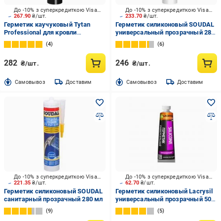
До -10% з суперкредиткою Visa Вигода
До -10% з суперкредиткою Visa Вигода
267.90
₴/шт.
233.70
₴/шт.
Герметик каучуковый Tytan
Герметик силиконовый SOUDAL
Professional для кровли
универсальный прозрачный 280
каучуковый бесцветный 280 мл
мл
4
6
282
246
₴/шт.
₴/шт.
Cамовывоз
Доставим
Cамовывоз
Доставим
До -10% з суперкредиткою Visa Вигода
До -10% з суперкредиткою Visa Вигода
221.35
₴/шт.
62.70
₴/шт.
Герметик силиконовый SOUDAL
Герметик силиконовый Lacrysil
санитарный прозрачный 280 мл
универсальный прозрачный 50
мл
9
5