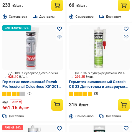
233
66
₴/шт.
₴/шт.
Cамовывоз
Доставим
Cамовывоз
Доставим
До -10% з суперкредиткою Visa Вигода
До -10% з суперкредиткою Visa Вигода
628.10
₴/шт.
299.25
₴/шт.
Герметик силиконовый Ravak
Герметик силиконовый Ceresit
Professional Colourless X01201
CS 23 Для стекла и аквариумов
прозрачный 310 мл
прозрачный 280 мл
3
3
757
-
95.84
₴
315
₴/шт.
661.16
₴/шт.
Доставим
Cамовывоз
Доставим