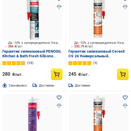
До -10% з суперкредиткою Visa Вигода
До -10% з суперкредиткою Visa Вигода
266
₴/шт.
232.75
₴/шт.
Герметик силиконовый PENOSIL
Герметик силиконовый Ceresit
Kitchen & Bath Fresh Silicone
CS 24 Универсальный
Sealant H4151 прозрачный 280
прозрачный 280 мл
13
1
мл
280
245
₴/шт.
₴/шт.
Cамовывоз
Доставим
Доставим