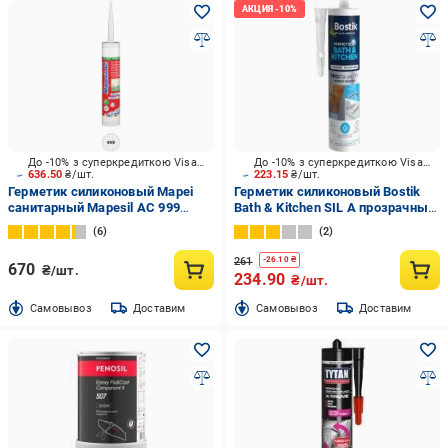
До -10% з суперкредиткою Visa Вигода
До -10% з суперкредиткою Visa Вигода
636.50
₴/шт.
223.15
₴/шт.
Герметик силиконовый Mapei
Герметик силиконовый Bostik
санитарный Mapesil AC 999
Bath & Kitchen SIL А прозрачный
прозрачный 310 мл
280 мл
6
2
261
-
26.10
₴
670
₴/шт.
234.90
₴/шт.
Cамовывоз
Доставим
Cамовывоз
Доставим