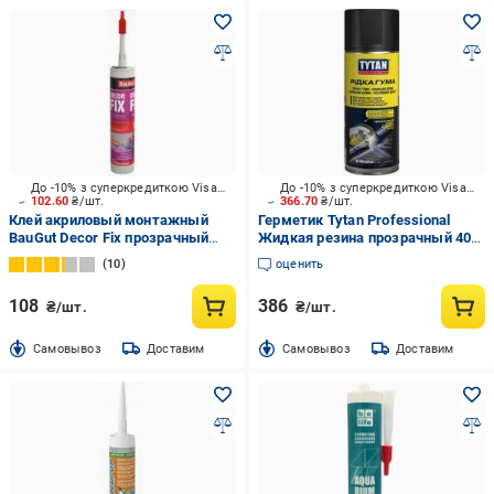
До -10% з суперкредиткою Visa Вигода
До -10% з суперкредиткою Visa Вигода
102.60
₴/шт.
366.70
₴/шт.
Клей акриловый монтажный
Герметик Tytan Professional
BauGut Decor Fix прозрачный
Жидкая резина прозрачный 400
310 мл
мл
10
оценить
108
386
₴/шт.
₴/шт.
Cамовывоз
Доставим
Cамовывоз
Доставим