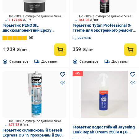
До -10% з суперкредиткою Visa Вигода
До -10% з суперкредиткою Visa Вигода
1 177.05
₴/шт.
341.05
₴/шт.
Герметик PENOSIL
Герметик Tytan Professional X-
двохкомпонентний Epoxy
Treme для экстренного ремонта
Fix&Coat 507 прозрачный
кровли бесцветный 280 мл
6
оценить
1 239
359
₴/шт.
₴/шт.
Cамовывоз
Доставим
Cамовывоз
Доставим
До -10% з суперкредиткою Visa Вигода
327.75
₴/шт.
Герметик водостойкий Jaysuing
Герметик силиконовый Ceresit
Leak Repair Cream 250 мл (X-
Express CS 15 прозрачный 280
2561)