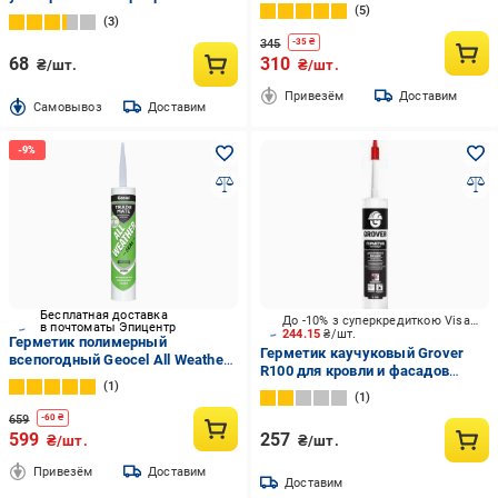
волокнами 300 мл Прозрачный
5
мл
(01-4-2-009)
3
345
-
35
₴
68
310
₴/шт.
₴/шт.
Привезём
Доставим
Cамовывоз
Доставим
Бесплатная доставка
До -10% з суперкредиткою Visa Вигода
в почтоматы Эпицентр
244.15
₴/шт.
Герметик полимерный
Герметик каучуковый Grover
всепогодный Geocel All Weather
R100 для кровли и фасадов
310 мл Прозрачный (7100012)
1
прозрачный 300 мл
1
659
-
60
₴
599
257
₴/шт.
₴/шт.
Привезём
Доставим
Доставим