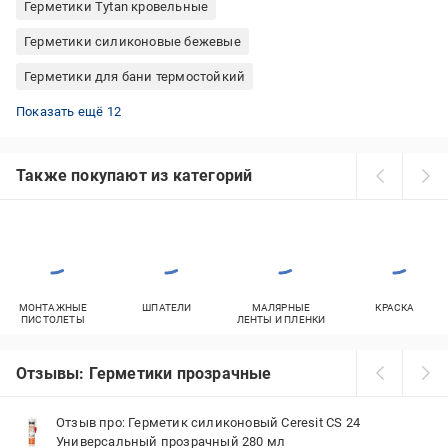
Герметики Tytan кровельные
Герметики силиконовые бежевые
Герметики для бани термостойкий
Герметики каучуковые кровельные
Герметики силиконовые прозрачные санитарные
Герметики силиконовые прозрачные универсальные
Герметики полиуретановые коричневые
Герметики акриловый белые
Герметики силиконовые белые
Силикон для ванной комнаты
Герметики силиконовые тюбик силикон
Герметики силиконовые для наружных работ
Герметики белые для ванной комнаты
Герметики для кухонных плит термостойкие
Герметик водостойкие для сантехники
Показать ещё 12
Также покупают из категорий
МОНТАЖНЫЕ
ШПАТЕЛИ
МАЛЯРНЫЕ
КРАСКА
ПИСТОЛЕТЫ
ЛЕНТЫ И ПЛЕНКИ
Отзывы: Герметики прозрачные
Отзыв про: Герметик силиконовый Ceresit CS 24
Универсальный прозрачный 280 мл