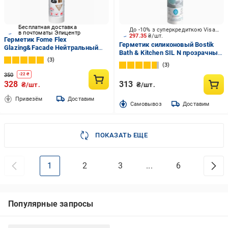
Бесплатная доставка
До -10% з суперкредиткою Visa Вигода
в почтоматы Эпицентр
297.35
₴/шт.
Герметик Fome Flex
Герметик силиконовый Bostik
Glazing&Facade Нейтральный
Bath & Kitchen SIL N прозрачный
силиконовый 310 мл
3
280 мл
Прозрачный (01-4-2-018)
3
350
-
22
₴
328
313
₴/шт.
₴/шт.
Привезём
Доставим
Cамовывоз
Доставим
ПОКАЗАТЬ ЕЩЕ
1
2
3
...
6
Популярные запросы