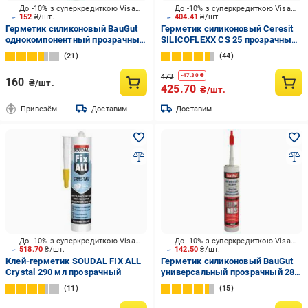
До -10% з суперкредиткою Visa Вигода
До -10% з суперкредиткою Visa Вигода
152
₴/шт.
404.41
₴/шт.
Герметик силиконовый BauGut
Герметик силиконовый Ceresit
однокомпонентный прозрачный
SILICOFLEXX CS 25 прозрачный
280 мл
280 мл
21
44
473
-
47.30
₴
160
₴/шт.
425.70
₴/шт.
Привезём
Доставим
Доставим
До -10% з суперкредиткою Visa Вигода
До -10% з суперкредиткою Visa Вигода
518.70
₴/шт.
142.50
₴/шт.
Клей-герметик SOUDAL FIX ALL
Герметик силиконовый BauGut
Crystal 290 мл прозрачный
универсальный прозрачный 280
мл
11
15