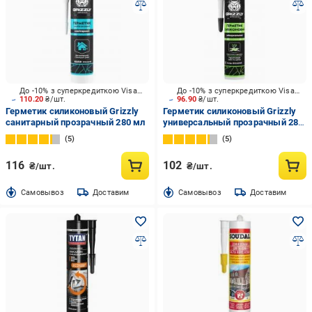
До -10% з суперкредиткою Visa Вигода
До -10% з суперкредиткою Visa Вигода
110.20
₴/шт.
96.90
₴/шт.
Герметик силиконовый Grizzly
Герметик силиконовый Grizzly
санитарный прозрачный 280 мл
универсальный прозрачный 280
мл
5
5
116
102
₴/шт.
₴/шт.
Cамовывоз
Доставим
Cамовывоз
Доставим