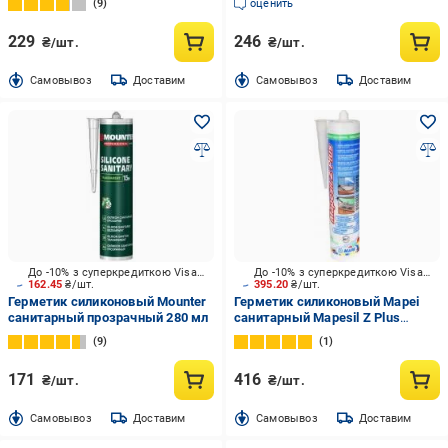
9
оценить
кг
229
246
₴/шт.
₴/шт.
Cамовывоз
Доставим
Cамовывоз
Доставим
До -10% з суперкредиткою Visa Вигода
До -10% з суперкредиткою Visa Вигода
162.45
₴/шт.
395.20
₴/шт.
Герметик силиконовый Mounter
Герметик силиконовый Mapei
санитарный прозрачный 280 мл
санитарный Mapesil Z Plus
прозрачный 280 мл
9
1
171
416
₴/шт.
₴/шт.
Cамовывоз
Доставим
Cамовывоз
Доставим