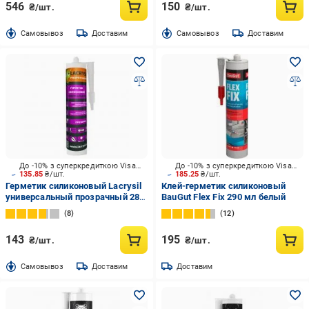
546
150
₴/шт.
₴/шт.
Cамовывоз
Доставим
Cамовывоз
Доставим
До -10% з суперкредиткою Visa Вигода
До -10% з суперкредиткою Visa Вигода
135.85
₴/шт.
185.25
₴/шт.
Герметик силиконовый Lacrysil
Клей-герметик силиконовый
универсальный прозрачный 280
BauGut Flex Fix 290 мл белый
мл
8
12
143
195
₴/шт.
₴/шт.
Cамовывоз
Доставим
Доставим