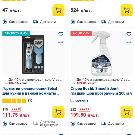
47
324
₴/шт.
₴/шт.
Cамовывоз
Доставим
Cамовывоз
Доставим
До -10% з суперкредиткою Visa Вигода
До -10% з суперкредиткою Visa Вигода
106.16
₴/шт.
189.81
₴/шт.
Герметик силиконовый Selsil
Спрей Bostik Smooth Joint
для кухни и ванной комнаты
гладкий шов прозрачный 200 мл
прозрачный 50 мл
1
оценить
115
222
-
3.25
₴
-
22.20
₴
111.75
199.80
₴/шт.
₴/шт.
Доставка
Cамовывоз
Cамовывоз
Доставим
недоступна