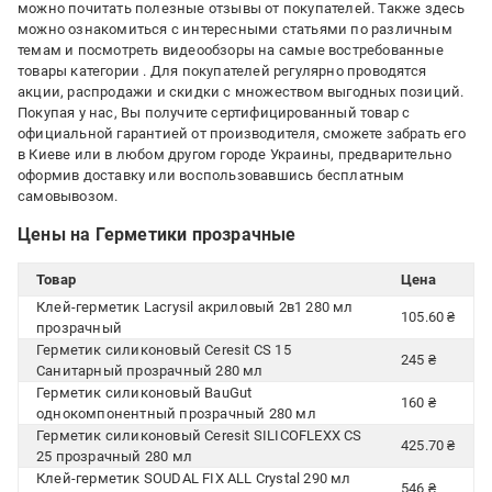
можно почитать полезные отзывы от покупателей. Также здесь
можно ознакомиться с интересными статьями по различным
темам и посмотреть видеообзоры на самые востребованные
товары категории
. Для покупателей регулярно проводятся
акции, распродажи и скидки с множеством выгодных позиций.
Покупая у нас, Вы получите сертифицированный товар с
официальной гарантией от производителя, сможете забрать его
в Киеве или в любом другом городе Украины, предварительно
оформив доставку или воспользовавшись бесплатным
самовывозом.
Цены на Герметики прозрачные
Товар
Цена
Клей-герметик Lacrysil акриловый 2в1 280 мл
105.60 ₴
прозрачный
Герметик силиконовый Ceresit CS 15
245 ₴
Санитарный прозрачный 280 мл
Герметик силиконовый BauGut
160 ₴
однокомпонентный прозрачный 280 мл
Герметик силиконовый Ceresit SILICOFLEXX CS
425.70 ₴
25 прозрачный 280 мл
Клей-герметик SOUDAL FIX ALL Crystal 290 мл
546 ₴