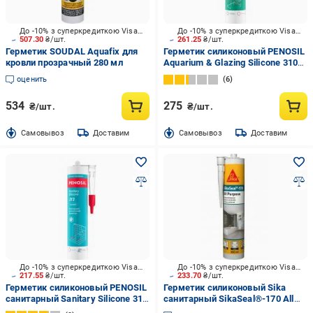
До -10% з суперкредиткою Visa Вигода
До -10% з суперкредиткою Visa Вигода
507.30
₴/шт.
261.25
₴/шт.
Герметик SOUDAL Aquafix для
Герметик силиконовый PENOSIL
кровли прозрачный 280 мл
Aquarium & Glazing Silicone 310
прозрачный 310 мл
оценить
6
534
275
₴/шт.
₴/шт.
Cамовывоз
Доставим
Cамовывоз
Доставим
До -10% з суперкредиткою Visa Вигода
До -10% з суперкредиткою Visa Вигода
217.55
₴/шт.
233.70
₴/шт.
Герметик силиконовый PENOSIL
Герметик силиконовый Sika
санитарный Sanitary Silicone 313
санитарный SikaSeal®-170 All
прозрачный 310 мл
Purpose прозрачный 300 мл 0,3