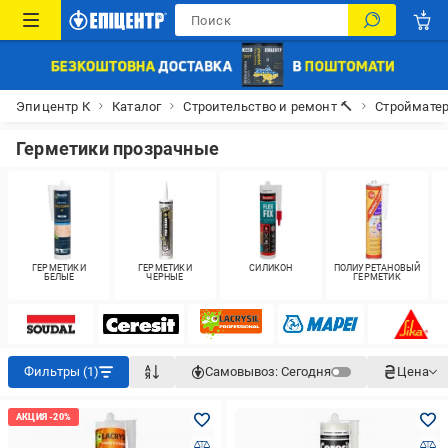
Эпицентр К
Каталог
Строительство и ремонт 🔨
Строймате
Герметики прозрачные
ГЕРМЕТИКИ
ГЕРМЕТИКИ
СИЛИКОН
ПОЛИУРЕТАНОВЫЙ
БЕЛЫЕ
ЧЕРНЫЕ
ГЕРМЕТИК
Фильтры (1)
Самовывоз:
Сегодня
Цена