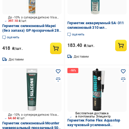
До -10% з суперкредиткою Visa Вигода
397.10
₴/шт.
Герметик аквариумный SA-311
Герметик силиконовый Mapei
силиконовый 310 мл
(без запаха) GP прозрачный 280
Прозрачный
оценить
мл
оценить
183.40
₴/шт.
418
₴/шт.
Доставим
Доставим
Бесплатная доставка
До -10% з суперкредиткою Visa Вигода
в почтоматы Эпицентр
64.60
₴/шт.
Герметик Fome Flex Aquastop
Герметик силиконовый Mounter
каучуковый усиленный
универсальный прозрачный 50