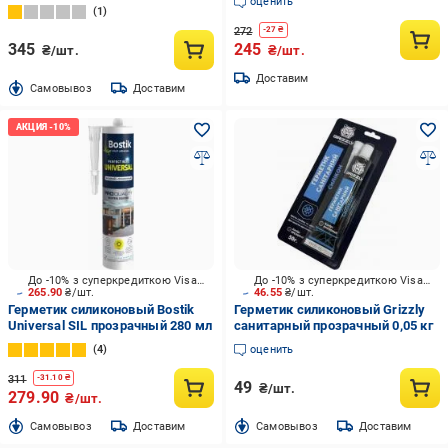
оценить
мл
1
272
-
27
₴
345
245
₴/шт.
₴/шт.
Доставим
Cамовывоз
Доставим
До -10% з суперкредиткою Visa Вигода
До -10% з суперкредиткою Visa Вигода
265.90
₴/шт.
46.55
₴/шт.
Герметик силиконовый Bostik
Герметик силиконовый Grizzly
Universal SIL прозрачный 280 мл
санитарный прозрачный 0,05 кг
4
оценить
311
-
31.10
₴
49
₴/шт.
279.90
₴/шт.
Cамовывоз
Доставим
Cамовывоз
Доставим