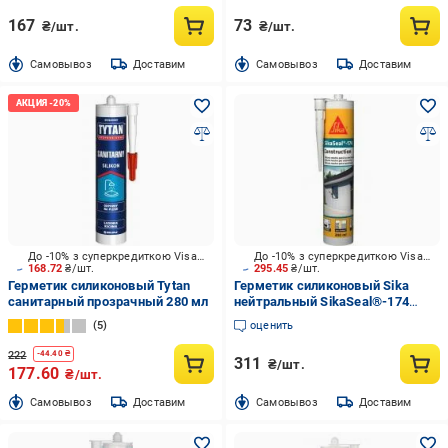
167
73
₴/шт.
₴/шт.
Cамовывоз
Доставим
Cамовывоз
Доставим
До -10% з суперкредиткою Visa Вигода
До -10% з суперкредиткою Visa Вигода
168.72
₴/шт.
295.45
₴/шт.
Герметик силиконовый Tytan
Герметик силиконовый Sika
санитарный прозрачный 280 мл
нейтральный SikaSeal®-174
Construction прозрачный 300 мл
5
оценить
0,3 кг
222
-
44.40
₴
311
₴/шт.
177.60
₴/шт.
Cамовывоз
Доставим
Cамовывоз
Доставим