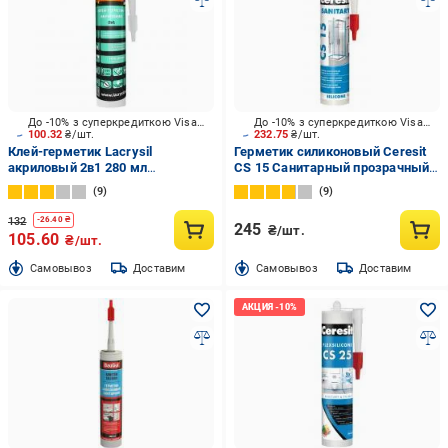
До -10% з суперкредиткою Visa Вигода
До -10% з суперкредиткою Visa Вигода
100.32
₴/шт.
232.75
₴/шт.
Клей-герметик Lacrysil
Герметик силиконовый Ceresit
акриловый 2в1 280 мл
CS 15 Санитарный прозрачный
прозрачный
280 мл
9
9
132
-
26.40
₴
245
₴/шт.
105.60
₴/шт.
Cамовывоз
Доставим
Cамовывоз
Доставим