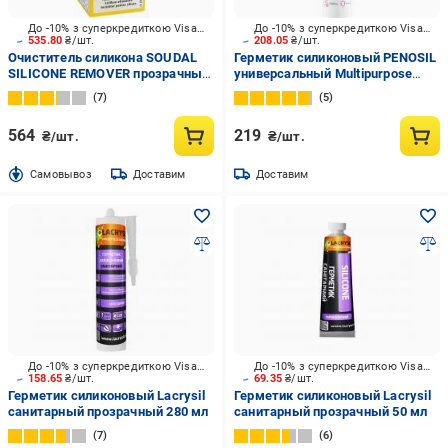
До -10% з суперкредиткою Visa Вигода
До -10% з суперкредиткою Visa Вигода
535.80
₴/шт.
208.05
₴/шт.
Очиститель силикона SOUDAL
Герметик силиконовый PENOSIL
SILICONE REMOVER прозрачный
универсальный Multipurpose
100 мл
Silicone 315 прозрачный 310 мл
7
5
564
219
₴/шт.
₴/шт.
Cамовывоз
Доставим
Доставим
До -10% з суперкредиткою Visa Вигода
До -10% з суперкредиткою Visa Вигода
158.65
₴/шт.
69.35
₴/шт.
Герметик силиконовый Lacrysil
Герметик силиконовый Lacrysil
санитарный прозрачный 280 мл
санитарный прозрачный 50 мл
7
6