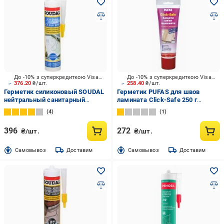
До -10% з суперкредиткою Visa Вигода
До -10% з суперкредиткою Visa Вигода
376.20
₴/шт.
258.40
₴/шт.
Герметик силиконовый SOUDAL
Герметик PUFAS для швов
нейтральный санитарный
ламината Click-Safe 250 г
прозрачный 280 мл
прозрачный
4
1
396
272
₴/шт.
₴/шт.
Cамовывоз
Доставим
Cамовывоз
Доставим