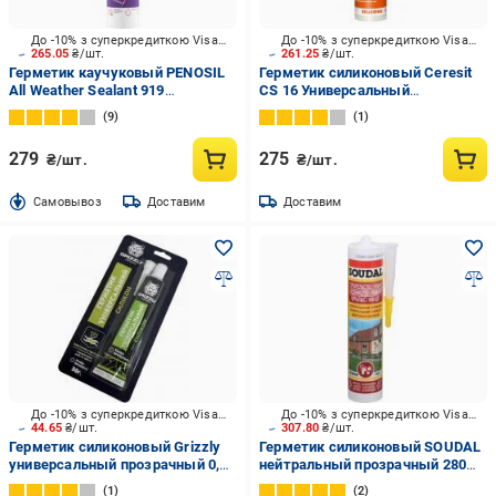
До -10% з суперкредиткою Visa Вигода
До -10% з суперкредиткою Visa Вигода
265.05
₴/шт.
261.25
₴/шт.
Герметик каучуковый PENOSIL
Герметик силиконовый Ceresit
All Weather Sealant 919
CS 16 Универсальный
прозрачный 310 мл
нейтральный прозрачный 280
9
1
мл
279
275
₴/шт.
₴/шт.
Cамовывоз
Доставим
Доставим
До -10% з суперкредиткою Visa Вигода
До -10% з суперкредиткою Visa Вигода
44.65
₴/шт.
307.80
₴/шт.
Герметик силиконовый Grizzly
Герметик силиконовый SOUDAL
универсальный прозрачный 0,05
нейтральный прозрачный 280
кг
мл
1
2