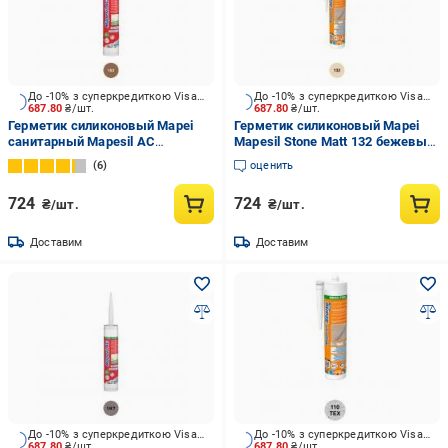
До -10% з суперкредиткою Visa Вигода
До -10% з суперкредиткою Visa Вигода
687.80
₴/шт.
687.80
₴/шт.
Герметик силиконовый Mapei
Герметик силиконовый Mapei
санитарный Mapesil AC
Mapesil Stone Matt 132 бежевый
лакриция лакриция 310 мл
310 мл
6
оценить
724
724
₴/шт.
₴/шт.
Доставим
Доставим
До -10% з суперкредиткою Visa Вигода
До -10% з суперкредиткою Visa Вигода
687.80
₴/шт.
687.80
₴/шт.