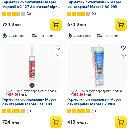
Герметик силиконовый Mapei
Герметик силиконовый Mapei
Mapesil AC 127 Арктичний сірий
санитарный Mapesil AC 999
127 Арктический серый 310 мл
прозрачный 310 мл
2
6
724
670
₴/шт.
₴/шт.
Cамовывоз
Доставим
Cамовывоз
Доставим
До -10% з суперкредиткою Visa Вигода
До -10% з суперкредиткою Visa Вигода
687.80
₴/шт.
395.20
₴/шт.
Герметик силиконовый Mapei
Герметик силиконовый Mapei
санитарный Mapesil AC 149
санитарный Mapesil Z Plus
вулканический песок
прозрачный 280 мл
4
1
вулканический песок 310 мл
724
416
₴/шт.
₴/шт.