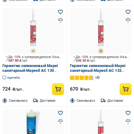
До -10% з суперкредиткою Visa Вигода
До -10% з суперкредиткою Visa Вигода
687.80
₴/шт.
636.50
₴/шт.
Герметик силиконовый Mapei
Герметик силиконовый Mapei
санитарный Mapesil AC 130
санитарный Mapesil AC 132
жасмин 310 мл
бежевый 310 мл
оценить
4
724
670
₴/шт.
₴/шт.
Cамовывоз
Доставим
Cамовывоз
Доставим