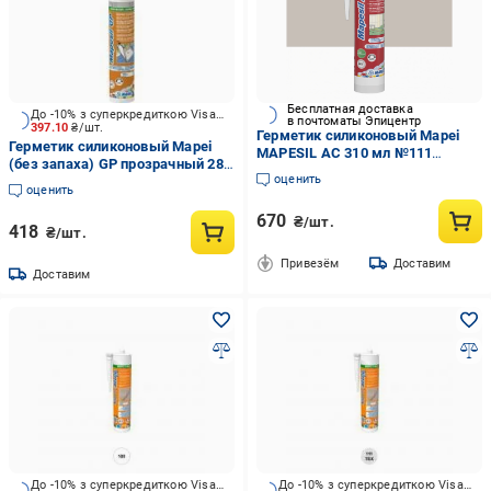
Бесплатная доставка
До -10% з суперкредиткою Visa Вигода
в почтоматы Эпицентр
397.10
₴/шт.
Герметик силиконовый Mapei
Герметик силиконовый Mapei
MAPESIL AC 310 мл №111
(без запаха) GP прозрачный 280
серебряно-серый (000014516)
оценить
мл
оценить
670
₴/шт.
418
₴/шт.
Привезём
Доставим
Доставим
До -10% з суперкредиткою Visa Вигода
До -10% з суперкредиткою Visa Вигода