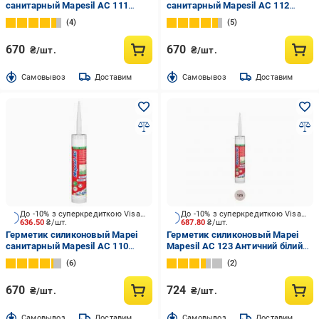
санитарный Mapesil AC 111
санитарный Mapesil AC 112
серебряно-серый 310 мл
Mapesil №112 серый 310 мл
4
5
670
670
₴/шт.
₴/шт.
Cамовывоз
Доставим
Cамовывоз
Доставим
До -10% з суперкредиткою Visa Вигода
До -10% з суперкредиткою Visa Вигода
636.50
₴/шт.
687.80
₴/шт.
Герметик силиконовый Mapei
Герметик силиконовый Mapei
санитарный Mapesil AC 110
Mapesil AC 123 Античний білий
манхэттен 310 мл
123 Античный белый 310 мл
6
2
670
724
₴/шт.
₴/шт.
Cамовывоз
Доставим
Cамовывоз
Доставим