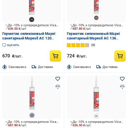
До -10% з суперкредиткою Visa Вигода
До -10% з суперкредиткою Visa Вигода
636.50
₴/шт.
687.80
₴/шт.
Герметик силиконовый Mapei
Герметик силиконовый Mapei
санитарный Mapesil AC 120
санитарный Mapesil AC 136
черный 310 мл
иловый иловый 310 мл
оценить
6
670
724
₴/шт.
₴/шт.
Cамовывоз
Доставим
Cамовывоз
Доставим
До -10% з суперкредиткою Visa Вигода
До -10% з суперкредиткою Visa Вигода
687.80
₴/шт.
636.50
₴/шт.