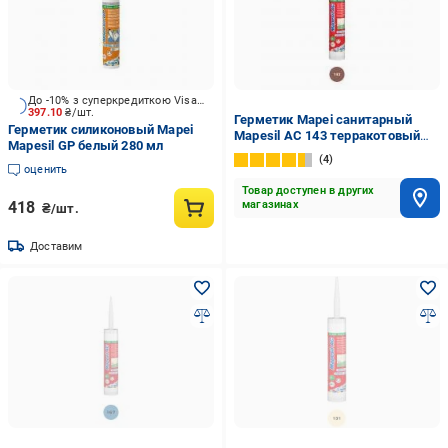
До -10% з суперкредиткою Visa Вигода
397.10
₴/шт.
Герметик Mapei санитарный
Герметик силиконовый Mapei
Mapesil AC 143 терракотовый
Mapesil GP белый 280 мл
310 мл
4
оценить
Товар доступен в других
418
магазинах
₴/шт.
Доставим