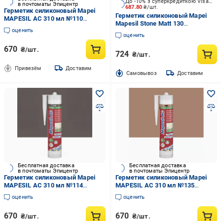
До -10% з суперкредиткою Visa Вигода
в почтоматы Эпицентр
687.80
₴/шт.
Герметик силиконовый Mapei
Герметик силиконовый Mapei
MAPESIL AC 310 мл №110
Mapesil Stone Matt 130
манхеттен (000014517)
оценить
(60311272) жасмин 310 мл
оценить
670
₴/шт.
724
₴/шт.
Привезём
Доставим
Cамовывоз
Доставим
Бесплатная доставка
Бесплатная доставка
в почтоматы Эпицентр
в почтоматы Эпицентр
Герметик силиконовый Mapei
Герметик силиконовый Mapei
MAPESIL AC 310 мл №114
MAPESIL AC 310 мл №135
антрацыт (000023348)
золотой песок (000023349)
оценить
оценить
670
670
₴/шт.
₴/шт.