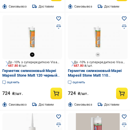
Cамовывоз
Доставим
Cамовывоз
Доставим
До -10% з суперкредиткою Visa Вигода
До -10% з суперкредиткою Visa Вигода
687.80
₴/шт.
687.80
₴/шт.
Герметик силиконовый Mapei
Герметик силиконовый Mapei
Mapesil Stone Matt 120 черный
Mapesil Stone Matt 110
310 мл
(60311267) манхэттен 310 мл
оценить
оценить
724
724
₴/шт.
₴/шт.
Cамовывоз
Доставим
Cамовывоз
Доставим