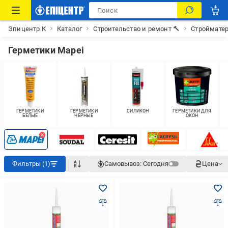
Эпицентр К
Каталог
Строительство и ремонт 🔨
Строймате
Герметики Mapei
ГЕРМЕТИКИ
ГЕРМЕТИКИ
СИЛИКОН
ГЕРМЕТИКИ ДЛЯ
БЕЛЫЕ
ЧЕРНЫЕ
ОКОН
Фильтры (1)
Самовывоз:
Сегодня
Цена