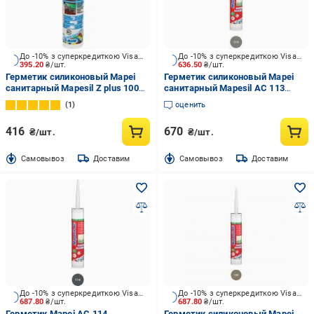
До -10% з суперкредиткою Visa Вигода
До -10% з суперкредиткою Visa Вигода
395.20
₴/шт.
636.50
₴/шт.
Герметик силиконовый Mapei
Герметик силиконовый Mapei
санитарный Mapesil Z plus 100
санитарный Mapesil AC 113
белый 280 мл
темно-серый 310 мл
1
оценить
416
670
₴/шт.
₴/шт.
Cамовывоз
Доставим
Cамовывоз
Доставим
До -10% з суперкредиткою Visa Вигода
До -10% з суперкредиткою Visa Вигода
687.80
₴/шт.
687.80
₴/шт.
Герметик Mapei AC 114
Герметик силиконовый Mapei