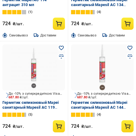
антрацит 310 мл
санитарный Mapesil AC 134
шелк шелк 310 мл
1
4
724
724
₴/шт.
₴/шт.
Cамовывоз
Доставим
Cамовывоз
Доставим
До -10% з суперкредиткою Visa Вигода
До -10% з суперкредиткою Visa Вигода
687.80
₴/шт.
687.80
₴/шт.
Герметик силиконовый Mapei
Герметик силиконовый Mapei
санитарный Mapesil AC 119
санитарный Mapesil AC 144
серый Лондон 310 мл
шоколад 310 мл
5
4
724
724
₴/шт.
₴/шт.