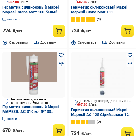
687.80
₴/шт.
687.80
₴/шт.
Герметик силиконовый Mapei
Герметик силиконовый Mapei
Mapesil Stone Matt 100 белый
Mapesil Stone Matt 111
310 мл
серебристо-серый 310 мл
оценить
1
724
724
₴/шт.
₴/шт.
Cамовывоз
Доставим
Cамовывоз
Доставим
Бесплатная доставка
До -10% з суперкредиткою Visa Вигода
в почтоматы Эпицентр
687.80
₴/шт.
Герметик силиконовый Mapei
Герметик силиконовый Mapei
MAPESIL AC 310 мл №133
Mapesil AC 125 Сірий замок 125
песочный (000024622)
оценить
Серый замок 310 мл
2
670
₴/шт.
724
₴/шт.