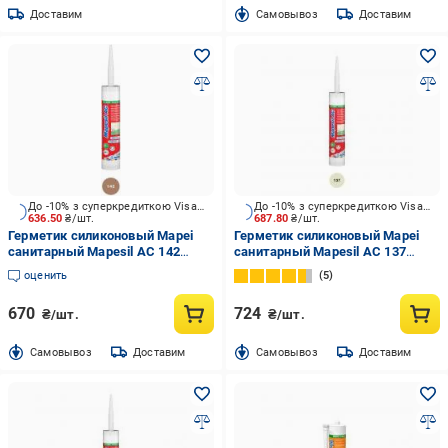
Доставим
Cамовывоз
Доставим
До -10% з суперкредиткою Visa Вигода
До -10% з суперкредиткою Visa Вигода
636.50
₴/шт.
687.80
₴/шт.
Герметик силиконовый Mapei
Герметик силиконовый Mapei
санитарный Mapesil AC 142
санитарный Mapesil AC 137
коричневый 310 мл
карибский карибский 310 мл
оценить
5
670
724
₴/шт.
₴/шт.
Cамовывоз
Доставим
Cамовывоз
Доставим