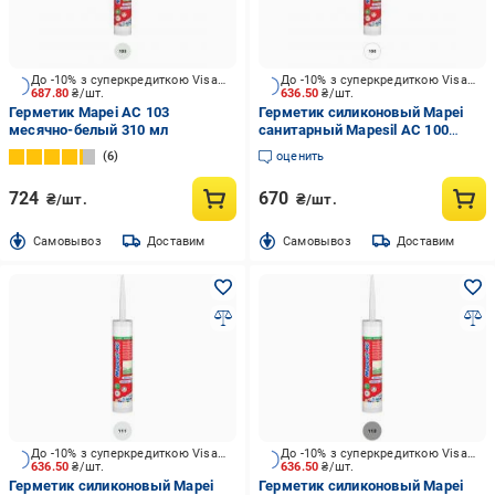
До -10% з суперкредиткою Visa Вигода
До -10% з суперкредиткою Visa Вигода
687.80
₴/шт.
636.50
₴/шт.
Герметик Mapei AC 103
Герметик силиконовый Mapei
месячно-белый 310 мл
санитарный Mapesil AC 100
белый 310 мл
6
оценить
724
670
₴/шт.
₴/шт.
Cамовывоз
Доставим
Cамовывоз
Доставим
До -10% з суперкредиткою Visa Вигода
До -10% з суперкредиткою Visa Вигода
636.50
₴/шт.
636.50
₴/шт.
Герметик силиконовый Mapei
Герметик силиконовый Mapei