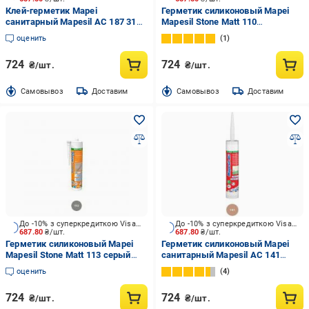
Клей-герметик Mapei
Герметик силиконовый Mapei
санитарный Mapesil AC 187 310
Mapesil Stone Matt 110
мл 0,31 кг
манхэттен 310 мл
оценить
1
724
724
₴/шт.
₴/шт.
Cамовывоз
Доставим
Cамовывоз
Доставим
До -10% з суперкредиткою Visa Вигода
До -10% з суперкредиткою Visa Вигода
687.80
₴/шт.
687.80
₴/шт.
Герметик силиконовый Mapei
Герметик силиконовый Mapei
Mapesil Stone Matt 113 серый
санитарный Mapesil AC 141
310 мл
карамель 310 мл
оценить
4
724
724
₴/шт.
₴/шт.