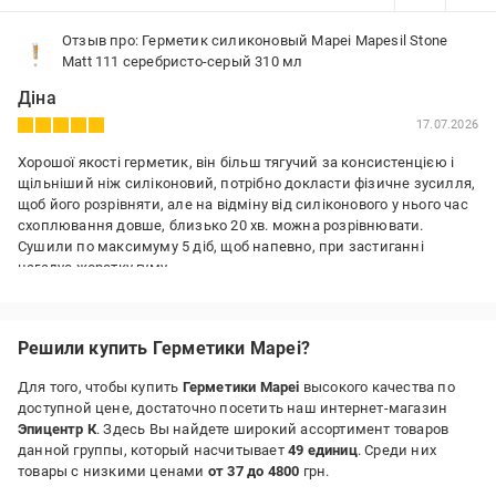
Отзыв про: Герметик силиконовый Mapei Mapesil Stone
Matt 111 серебристо-серый 310 мл
Діна
17.07.2026
Хорошої якості герметик, він більш тягучий за консистенцією і
щільніший ніж силіконовий, потрібно докласти фізичне зусилля,
щоб його розрівняти, але на відміну від силіконового у нього час
схоплювання довше, близько 20 хв. можна розрівнювати.
Сушили по максимуму 5 діб, щоб напевно, при застиганні
нагадує жорстку гуму.
Преимущества:
Довгий час схоплювання при розрівнюванні.
Решили купить Герметики Mapei?
Недостатки:
Потрібно прикласти фізичні зусилля для розрівнювання.
Для того, чтобы купить
Герметики Mapei
высокого качества по
доступной цене, достаточно посетить наш интернет-магазин
Эпицентр К
. Здесь Вы найдете широкий ассортимент товаров
данной группы, который насчитывает
49 единиц
. Среди них
товары с низкими ценами
от 37 до 4800
грн.