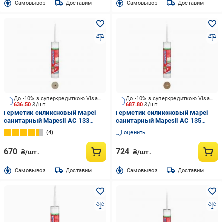
Cамовывоз
Доставим
Cамовывоз
Доставим
До -10% з суперкредиткою Visa Вигода
До -10% з суперкредиткою Visa Вигода
636.50
₴/шт.
687.80
₴/шт.
Герметик силиконовый Mapei
Герметик силиконовый Mapei
санитарный Mapesil AC 133
санитарный Mapesil AC 135
песочный песочный 310 мл
золотая пыль золотая пыль 310
4
оценить
мл
670
724
₴/шт.
₴/шт.
Cамовывоз
Доставим
Cамовывоз
Доставим