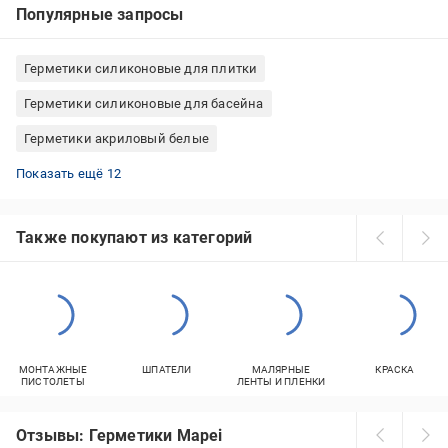
Популярные запросы
Герметики силиконовые для плитки
Герметики силиконовые для басейна
Герметики акриловый белые
Герметики силиконовые 310 мл
Герметики силиконовые 600 мл
Герметики Tytan для дерева
Герметики силиконовые Sika силикон
Герметики силиконовые прозрачные универсальные
Герметики силиконовые Ceresit
Герметик водостойкие для сантехники
Герметики акриловые 280 мл
Герметики силиконовые для аквариума
Полиуретан для наружных работ
Герметики для кухонных плит термостойкие
Герметики для дымохода термостойкие
Показать ещё 12
Также покупают из категорий
МОНТАЖНЫЕ
ШПАТЕЛИ
МАЛЯРНЫЕ
КРАСКА
ПИСТОЛЕТЫ
ЛЕНТЫ И ПЛЕНКИ
Отзывы: Герметики Mapei