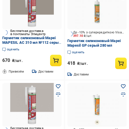
Бесплатная доставка
До -10% з суперкредиткою Visa Вигода
в почтоматы Эпицентр
397.10
₴/шт.
Герметик силиконовый Mapei
Герметик силиконовый Mapei
MAPESIL AC 310 мл №112 серый
Mapesil GP серый 280 мл
(000014152)
оценить
оценить
670
₴/шт.
418
₴/шт.
Привезём
Доставим
Доставим
Бесплатная доставка