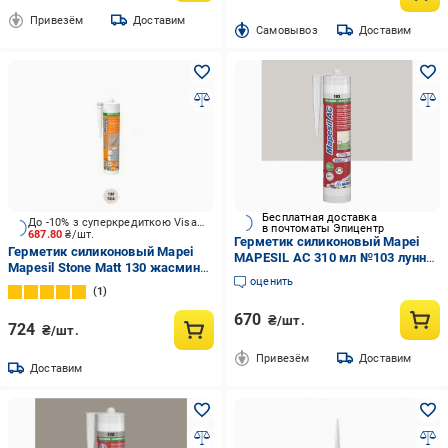
Привезём
Доставим
Cамовывоз
Доставим
Бесплатная доставка
До -10% з суперкредиткою Visa Вигода
в почтоматы Эпицентр
687.80
₴/шт.
Герметик силиконовый Mapei
Герметик силиконовый Mapei
MAPESIL AC 310 мл №103 лунно-
Mapesil Stone Matt 130 жасмин
белый (000014518)
оценить
310 мл
1
670
₴/шт.
724
₴/шт.
Привезём
Доставим
Доставим