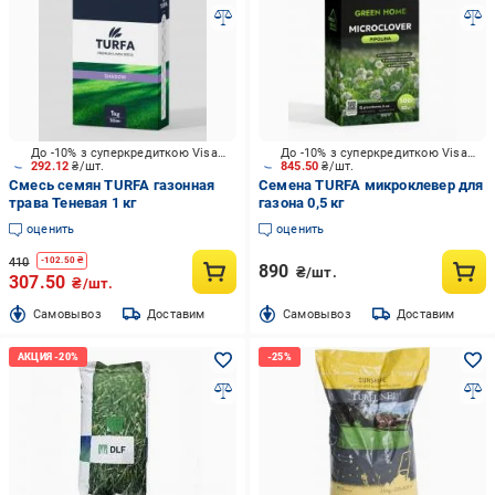
До -10% з суперкредиткою Visa Вигода
До -10% з суперкредиткою Visa Вигода
292.12
₴/шт.
845.50
₴/шт.
Смесь семян TURFA газонная
Семена TURFA микроклевер для
трава Теневая 1 кг
газона 0,5 кг
оценить
оценить
410
-
102.50
₴
890
₴/шт.
307.50
₴/шт.
Cамовывоз
Доставим
Cамовывоз
Доставим