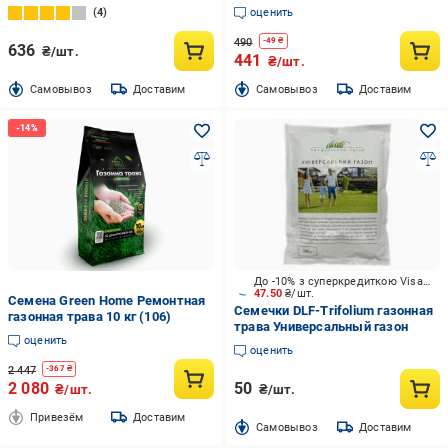
кг
4
оценить
490
-
49
₴
636
₴/шт.
441
₴/шт.
Cамовывоз
Доставим
Cамовывоз
Доставим
До -10% з суперкредиткою Visa Вигода
47.50
₴/шт.
Семена Green Home Ремонтная
Семечки DLF-Trifolium газонная
газонная трава 10 кг (106)
трава Универсальный газон
оценить
оценить
2 447
-
367
₴
2 080
50
₴/шт.
₴/шт.
Привезём
Доставим
Cамовывоз
Доставим