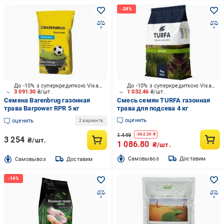
До -10% з суперкредиткою Visa Вигода
До -10% з суперкредиткою Visa Вигода
3 091.30
₴/шт.
1 032.46
₴/шт.
Семена Barenbrug газонная
Смесь семян TURFA газонная
трава Barpower RPR 5 кг
трава для подсева 4 кг
оценить
оценить
2 варианта
1 449
-
362.20
₴
3 254
₴/шт.
1 086.80
₴/шт.
Cамовывоз
Доставим
Cамовывоз
Доставим