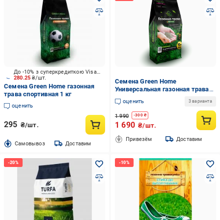
До -10% з суперкредиткою Visa Вигода
280.25
₴/шт.
Семена Green Home
Семена Green Home газонная
Универсальная газонная трава
трава спортивная 1 кг
10 кг (44)
оценить
3 варианта
оценить
1 990
-
300
₴
295
1 690
₴/шт.
₴/шт.
Привезём
Доставим
Cамовывоз
Доставим