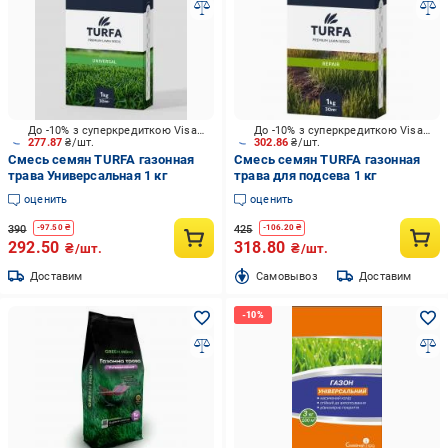
До -10% з суперкредиткою Visa Вигода
До -10% з суперкредиткою Visa Вигода
277.87
₴/шт.
302.86
₴/шт.
Смесь семян TURFA газонная
Смесь семян TURFA газонная
трава Универсальная 1 кг
трава для подсева 1 кг
оценить
оценить
390
425
-
97.50
₴
-
106.20
₴
292.50
318.80
₴/шт.
₴/шт.
Доставим
Cамовывоз
Доставим