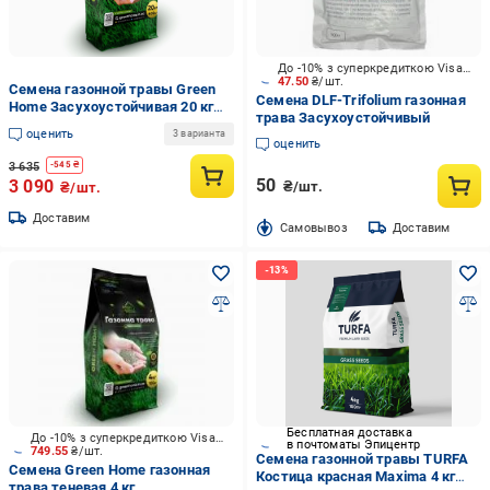
До -10% з суперкредиткою Visa Вигода
47.50
₴/шт.
Семена газонной травы Green
Семена DLF-Trifolium газонная
Home Засухоустойчивая 20 кг
трава Засухоустойчивый
(85)
оценить
3 варианта
оценить
3 635
-
545
₴
50
3 090
₴/шт.
₴/шт.
Доставим
Cамовывоз
Доставим
Бесплатная доставка
До -10% з суперкредиткою Visa Вигода
в почтоматы Эпицентр
749.55
₴/шт.
Семена газонной травы TURFA
Семена Green Home газонная
Костица красная Maxima 4 кг
трава теневая 4 кг