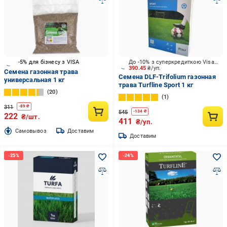
-5% для бізнесу з VISA
До -10% з суперкредиткою Visa Вигода
390.45
₴/уп.
Семена газонная трава
Семена DLF-Trifolium газонная
универсальная 1 кг
трава Turfline Sport 1 кг
20
1
311
-
89
₴
545
-
134
₴
222
₴/шт.
411
₴/уп.
Cамовывоз
Доставим
Доставим