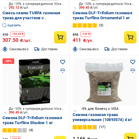
До -10% з суперкредиткою Visa Вигода
До -10% з суперкредиткою Visa Вигода
292.12
₴/шт.
390.45
₴/уп.
Смесь семян TURFA газонная
Семена DLF-Trifolium газонная
трава для участков с
трава Turfline Ornamental 1 кг
ограниченным поливом 1 кг
оценить
2
410
545
-
102.50
₴
-
134
₴
307.50
411
₴/шт.
₴/уп.
Cамовывоз
Доставим
Cамовывоз
Доставим
До -10% з суперкредиткою Visa Вигода
-5% для бізнесу з VISA
390.45
₴/уп.
Семена газонная трава
Семена DLF-Trifolium газонная
универсальная (10893574) 4 кг
трава Turfline Shadow 1 кг
17
4
1 166
-
134
₴