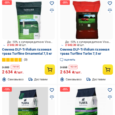
До -10% з суперкредиткою Visa Вигода
До -10% з суперкредиткою Visa Вигода
2 502.30
₴/шт.
2 502.30
₴/шт.
Семена DLF-Trifolium газонная
Семена DLF-Trifolium газонная
трава Turfline Ornamental 7,5 кг
трава Turfline Turbo 7,5 кг
3
оценить
3 383
3 558
-
749
₴
-
924
₴
2 634
2 634
₴/шт.
₴/шт.
Cамовывоз
Доставим
Cамовывоз
Доставим