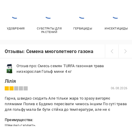
УДОБРЕНИЯ
СУБСТРАТЫ ДЛЯ
ГЕРБИЦИДЫ
ИНСЕКТИЦИДЫ
РАСТЕНИЙ
Отзывы: Семена многолетнего газона
Отзыв про: Смесь семян TURFA газонная трава
низкорослая Гольф мини 4 кг
Лілія
06.08.2026
Гарна, швидко сходить Але тільки жара то зразу вигоряє
плямами Полив є Будемо пересівати чимось іншим По суті трава
для гольфу мала би бути стійка до температури, але не є
Преимущества:
Швидко сходить