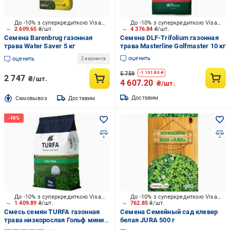
До -10% з суперкредиткою Visa Вигода
До -10% з суперкредиткою Visa Вигода
2 609.65
₴/шт.
4 376.84
₴/шт.
Семена Barenbrug газонная
Семена DLF-Trifolium газонная
трава Water Saver 5 кг
трава Masterline Golfmaster 10 кг
оценить
оценить
2 варианта
5 759
-
1 151.80
₴
2 747
₴/шт.
4 607.20
₴/шт.
Доставим
Cамовывоз
Доставим
До -10% з суперкредиткою Visa Вигода
До -10% з суперкредиткою Visa Вигода
1 409.89
₴/шт.
762.85
₴/шт.
Смесь семян TURFA газонная
Семена Семейный сад клевер
трава низкорослая Гольф мини 4
белая JURA 500 г
кг