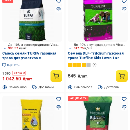
До -10% з суперкредиткою Visa Вигода
До -10% з суперкредиткою Visa Вигода
990.37
₴/шт.
517.75
₴/шт.
Смесь семян TURFA газонная
Семена DLF-Trifolium газонная
трава для участков с
трава Turfline Kids Lawn 1 кг
ограниченным поливом 4 кг
оценить
4
1 390
-
347.50
₴
545
₴/шт.
1 042.50
₴/шт.
Cамовывоз
Доставим
Cамовывоз
Доставим