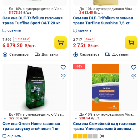
До -10% з суперкредиткою Visa Вигода
До -10% з суперкредиткою Visa Вигода
5 775.24
₴/шт.
2 613.45
₴/шт.
Семена DLF-Trifolium газонная
Семена DLF-Trifolium газонная
трава Turfline Sport C&T 20 кг
трава Turfline Sunshine 7,5 кг
оценить
оценить
7 599
3 717
-
1 519.80
₴
-
966
₴
6 079.20
2 751
₴/шт.
₴/шт.
Cамовывоз
Доставим
Cамовывоз
Доставим
До -10% з суперкредиткою Visa Вигода
До -10% з суперкредиткою Visa Вигода
322.05
₴/шт.
238.54
₴/шт.
Семена Green Home газонная
Семена Семейный сад газонная
трава засухоустойчивая 1 кг
трава Универсальный эконом
0,8 кг
оценить
8