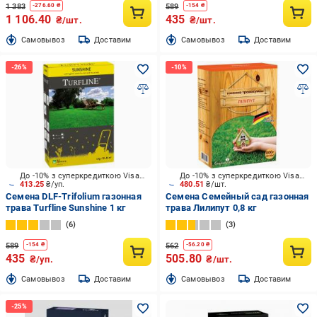
1 383
589
-
276.60
₴
-
154
₴
1 106.40
435
₴/шт.
₴/шт.
Cамовывоз
Доставим
Cамовывоз
Доставим
До -10% з суперкредиткою Visa Вигода
До -10% з суперкредиткою Visa Вигода
413.25
₴/уп.
480.51
₴/шт.
Семена DLF-Trifolium газонная
Семена Семейный сад газонная
трава Turfline Sunshine 1 кг
трава Лилипут 0,8 кг
6
3
589
562
-
154
₴
-
56.20
₴
435
505.80
₴/уп.
₴/шт.
Cамовывоз
Доставим
Cамовывоз
Доставим