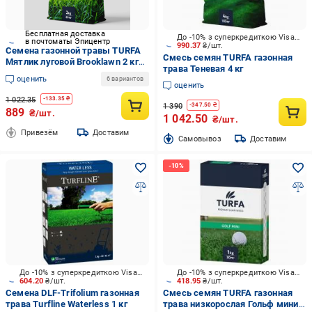
Бесплатная доставка
До -10% з суперкредиткою Visa Вигода
в почтоматы Эпицентр
990.37
₴/шт.
Семена газонной травы TURFA
Смесь семян TURFA газонная
Мятлик луговой Brooklawn 2 кг
трава Теневая 4 кг
(1736)
оценить
6 вариантов
оценить
1 022.35
-
133.35
₴
1 390
-
347.50
₴
889
₴/шт.
1 042.50
₴/шт.
Привезём
Доставим
Cамовывоз
Доставим
До -10% з суперкредиткою Visa Вигода
До -10% з суперкредиткою Visa Вигода
604.20
₴/шт.
418.95
₴/шт.
Семена DLF-Trifolium газонная
Смесь семян TURFA газонная
трава Turfline Waterless 1 кг
трава низкорослая Гольф мини 1