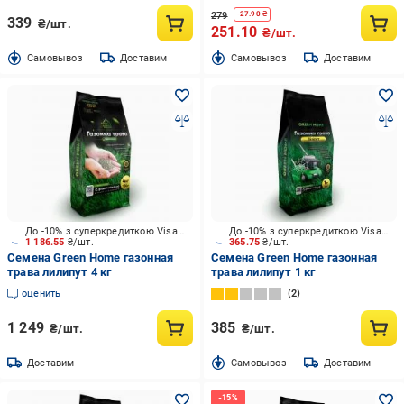
279
-
27.90
₴
339
₴/шт.
251.10
₴/шт.
Cамовывоз
Доставим
Cамовывоз
Доставим
До -10% з суперкредиткою Visa Вигода
До -10% з суперкредиткою Visa Вигода
1 186.55
₴/шт.
365.75
₴/шт.
Семена Green Home газонная
Семена Green Home газонная
трава лилипут 4 кг
трава лилипут 1 кг
оценить
2
1 249
385
₴/шт.
₴/шт.
Доставим
Cамовывоз
Доставим