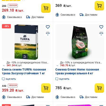
369
₴/шт.
299
-
29.90
₴
269.10
₴/шт.
Cамовывоз
Доставим
Cамовывоз
Доставим
До -10% з суперкредиткою Visa Вигода
До -10% з суперкредиткою Visa Вигода
341.24
₴/шт.
745.75
₴/шт.
Смесь семян TURFA газонная
Семена Green Home газонная
трава Засухоустойчивая 1 кг
трава универсальная 4 кг
оценить
оценить
449
-
89.80
₴
785
₴/шт.
359.20
₴/шт.
Cамовывоз
Доставим
Cамовывоз
Доставим