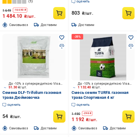
1
оценить
1 649
-
164.90
₴
803
₴/шт.
1 484.10
₴/шт.
Cамовывоз
Доставим
Доставим
До -10% з суперкредиткою Visa Вигода
До -10% з суперкредиткою Visa Вигода
51.30
₴/шт.
1 132.40
₴/шт.
Семена DLF-Trifolium газонная
Смесь семян TURFA газонная
трава Дюймовочка
трава Спортивная 4 кг
оценить
оценить
1 490
-
298
₴
54
₴/шт.
1 192
₴/шт.
Cамовывоз
Доставим
Cамовывоз
Доставим