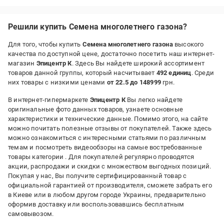
Недостатки:
Не витримує жару зовсім
Решили купить Семена многолетнего газона?
Для того, чтобы купить
Семена многолетнего газона
высокого
качества по доступной цене, достаточно посетить наш интернет-
магазин
Эпицентр К
. Здесь Вы найдете широкий ассортимент
товаров данной группы, который насчитывает
492 единиц
. Среди
них товары с низкими ценами
от 22.5 до 148999
грн.
В интернет-гипермаркете
Эпицентр К
Вы легко найдете
оригинальные фото данных товаров, узнаете основные
характеристики и технические данные. Помимо этого, на сайте
можно почитать полезные отзывы от покупателей. Также здесь
можно ознакомиться с интересными статьями по различным
темам и посмотреть видеообзоры на самые востребованные
товары категории
. Для покупателей регулярно проводятся
акции, распродажи и скидки с множеством выгодных позиций.
Покупая у нас, Вы получите сертифицированный товар с
официальной гарантией от производителя, сможете забрать его
в Киеве или в любом другом городе Украины, предварительно
оформив доставку или воспользовавшись бесплатным
самовывозом.