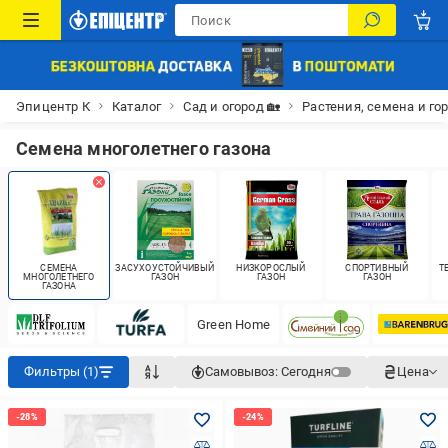
Эпицентр К
Каталог
Сад и огород 🏡
Растения, семена и го
Семена многолетнего газона
СЕМЕНА
ЗАСУХОУСТОЙЧИВЫЙ
НИЗКОРОСЛЫЙ
СПОРТИВНЫЙ
Т
МНОГОЛЕТНЕГО
ГАЗОН
ГАЗОН
ГАЗОН
ГАЗОНА
Green Home
Фильтры (1)
Самовывоз:
Сегодня
Цена