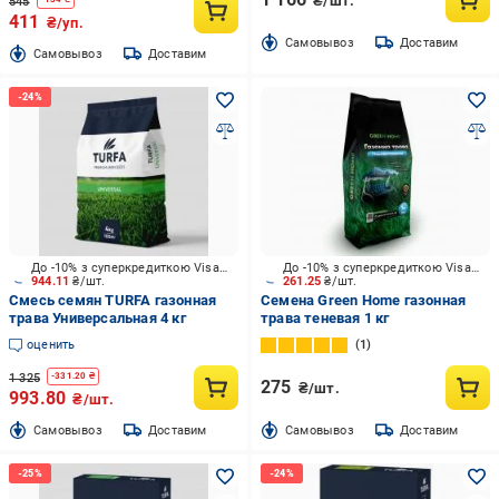
₴/шт.
545
411
₴/уп.
Cамовывоз
Доставим
Cамовывоз
Доставим
До -10% з суперкредиткою Visa Вигода
До -10% з суперкредиткою Visa Вигода
944.11
₴/шт.
261.25
₴/шт.
Смесь семян TURFA газонная
Семена Green Home газонная
трава Универсальная 4 кг
трава теневая 1 кг
оценить
1
1 325
-
331.20
₴
275
₴/шт.
993.80
₴/шт.
Cамовывоз
Доставим
Cамовывоз
Доставим