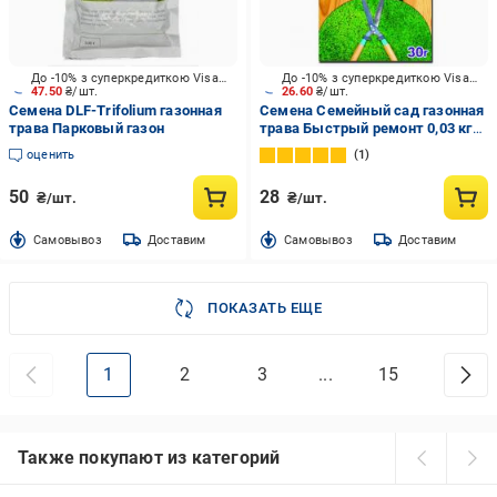
До -10% з суперкредиткою Visa Вигода
До -10% з суперкредиткою Visa Вигода
47.50
₴/шт.
26.60
₴/шт.
Семена DLF-Trifolium газонная
Семена Семейный сад газонная
трава Парковый газон
трава Быстрый ремонт 0,03 кг
30 г
оценить
1
50
28
₴/шт.
₴/шт.
Cамовывоз
Доставим
Cамовывоз
Доставим
ПОКАЗАТЬ ЕЩЕ
1
2
3
...
15
Также покупают из категорий