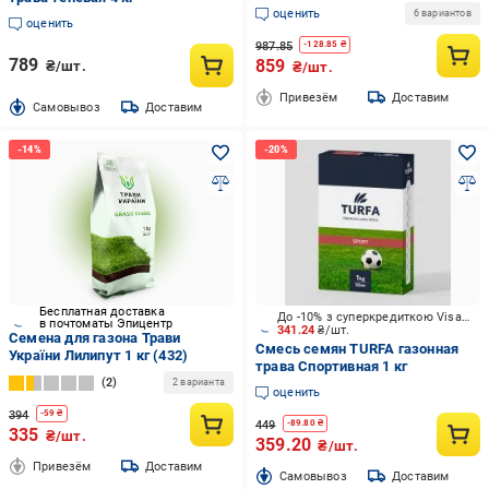
(1672)
оценить
6 вариантов
оценить
987.85
-
128.85
₴
789
859
₴/шт.
₴/шт.
Привезём
Доставим
Cамовывоз
Доставим
Бесплатная доставка
До -10% з суперкредиткою Visa Вигода
в почтоматы Эпицентр
341.24
₴/шт.
Семена для газона Трави
Смесь семян TURFA газонная
України Лилипут 1 кг (432)
трава Спортивная 1 кг
2
2 варианта
оценить
394
-
59
₴
449
-
89.80
₴
335
₴/шт.
359.20
₴/шт.
Привезём
Доставим
Cамовывоз
Доставим