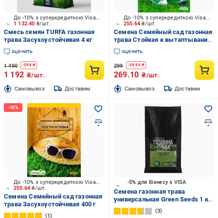
До -10% з суперкредиткою Visa Вигода
До -10% з суперкредиткою Visa Вигода
1 132.40
₴/шт.
255.64
₴/шт.
Смесь семян TURFA газонная
Семена Семейный сад газонная
трава Засухоустойчивая 4 кг
трава Стойкая к вытаптыванию
400 г
оценить
оценить
1 490
299
-
298
₴
-
29.90
₴
1 192
269.10
₴/шт.
₴/шт.
Cамовывоз
Доставим
Cамовывоз
Доставим
До -10% з суперкредиткою Visa Вигода
-5% для бізнесу з VISA
255.64
₴/шт.
Семена газонная трава
Семена Семейный сад газонная
универсальная Green Seeds 1 кг
трава Засухоустойчивая 400 г
1 кг 1000 г
3
1