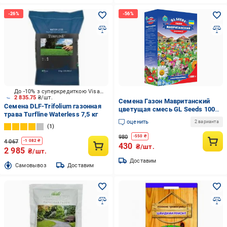
До -10% з суперкредиткою Visa Вигода
2 835.75
₴/шт.
Семена Газон Мавританский
Семена DLF-Trifolium газонная
цветущая смесь GL Seeds 1000
трава Turfline Waterless 7,5 кг
г 302 мм (коробка302)
оценить
2 варианта
1
980
-
550
₴
4 067
-
1 082
₴
430
₴/шт.
2 985
₴/шт.
Доставим
Cамовывоз
Доставим