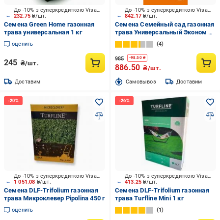
До -10% з суперкредиткою Visa Вигода
До -10% з суперкредиткою Visa Вигода
232.75
₴/шт.
842.17
₴/шт.
Семена Green Home газонная
Семена Семейный сад газонная
трава универсальная 1 кг
трава Универсальный Эконом 3
кг
оценить
4
985
-
98.50
₴
245
₴/шт.
886.50
₴/шт.
Доставим
Cамовывоз
Доставим
До -10% з суперкредиткою Visa Вигода
До -10% з суперкредиткою Visa Вигода
1 051.08
₴/шт.
413.25
₴/шт.
Семена DLF-Trifolium газонная
Семена DLF-Trifolium газонная
трава Микроклевер Pipolina 450 г
трава Turfline Minі 1 кг
оценить
1