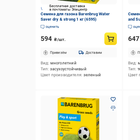
Бесплатная доставка
в почтоматы Эпицентр
Семена для газона Barenbrug Water
Семен
Saver dry & strong 1 кг (6595)
and Su
оценить
оце
594
64
₴/шт.
Привезём
Доставим
П
Вид
многолетний
Вид
Тип
засухоустойчивый
Тип
т
Цвет производителя
зеленый
Цвет 