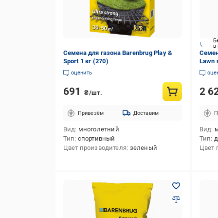
Б
в
Семена для газона Barenbrug Play &
Семен
Sport 1 кг (270)
Lawn r
оценить
оце
691
2 6
₴/шт.
Привезём
Доставим
П
Вид
многолетний
Вид
Тип
спортивный
Тип
д
Цвет производителя
зеленый
Цвет 