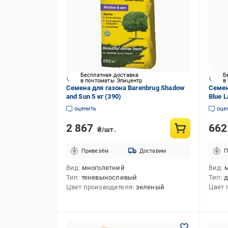
Бесплатная доставка
Б
в почтоматы Эпицентр
в
Семена для газона Barenbrug Shadow
Семен
and Sun 5 кг (390)
Blue L
оценить
оце
2 867
66
₴/шт.
Привезём
Доставим
П
Вид
многолетний
Вид
Тип
теневыносливый
Тип
д
Цвет производителя
зеленый
Цвет 