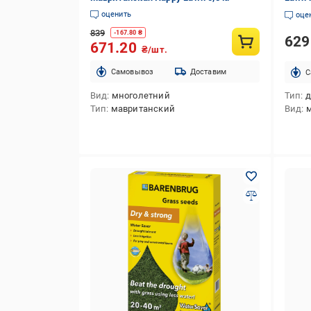
оценить
оце
839
-
167.80
₴
62
671.20
₴/шт.
Cамовывоз
Доставим
C
Вид
многолетний
Тип
д
Тип
мавританский
Вид