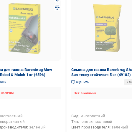
а для газона Barenbrug Mow
Семена для газона Barenbrug S
Robot & Mulch 1 кг (6596)
Sun тенеустойчивая 5 кг (49102)
нить
оценить
2 в
 наличии
Нет в наличии
многолетний
Вид
многолетний
екоративный
Тип
теневыносливый
производителя
зеленый
Цвет производителя
зеленый