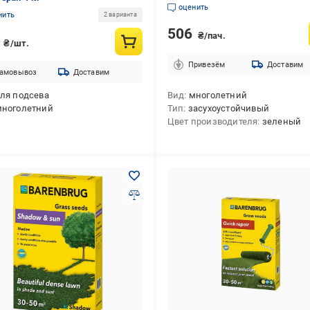
кг (49105)
оценить
нить
2 варианта
506
₴/пач.
9
₴/шт.
Привезём
Доставим
амовывоз
Доставим
ля подсева
Вид
многолетний
многолетний
Тип
засухоустойчивый
Цвет производителя
зеленый