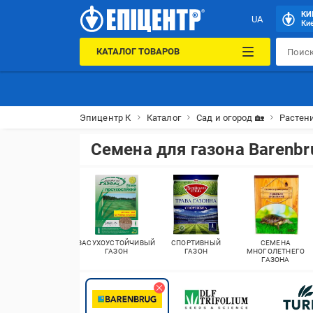
КИ
UA
Кие
КАТАЛОГ ТОВАРОВ
Эпицентр К
Каталог
Сад и огород 🏡
Растени
Семена для газона Barenbr
ЗАСУХОУСТОЙЧИВЫЙ
СПОРТИВНЫЙ
СЕМЕНА
ГАЗОН
ГАЗОН
МНОГОЛЕТНЕГО
ГАЗОНА