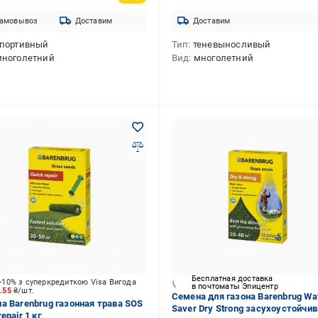
амовывоз
Доставим
Доставим
портивный
Тип
теневыносливый
многолетний
Вид
многолетний
Бесплатная доставка
-10% з суперкредиткою Visa Вигода
в почтоматы Эпицентр
7.55
₴/шт.
Семена для газона Barenbrug Wa
а Barenbrug газонная трава SOS
Saver Dry Strong засухоустойчив
epair 1 кг