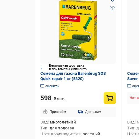
Бесплатная доставка
в почтоматы Эпицентр
Семена для газона Barenbrug SOS
Семен
Quick repair 1 кг (5820)
Saver 
оценить
оце
598
Нет в
₴/шт.
Привезём
Доставим
Вид
многолетний
Вид
Тип
для подсева
Тип
д
Цвет производителя
зеленый
Цвет 