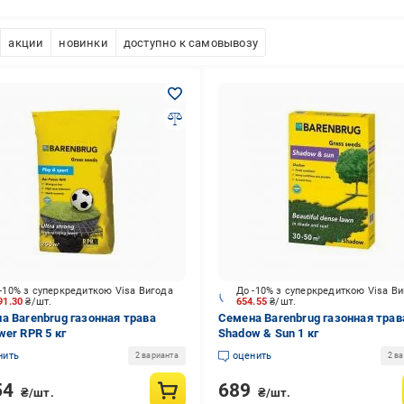
акции
новинки
доступно к самовывозу
-10% з суперкредиткою Visa Вигода
До -10% з суперкредиткою Visa В
91.30
₴/шт.
654.55
₴/шт.
а Barenbrug газонная трава
Семена Barenbrug газонная трав
wer RPR 5 кг
Shadow & Sun 1 кг
нить
оценить
2 варианта
2 в
54
689
₴/шт.
₴/шт.