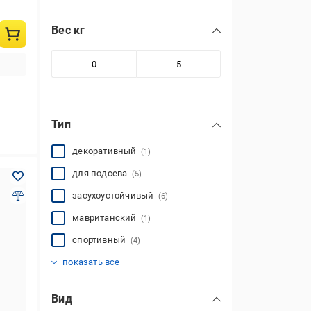
Германия
(6)
Вес кг
Нидерланды
(14)
Тип
декоративный
(1)
для подсева
(5)
засухоустойчивый
(6)
мавританский
(1)
спортивный
(4)
теневыносливый
(4)
показать все
Вид