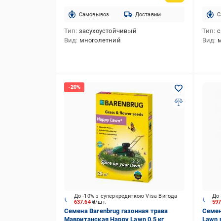
Cамовывоз
Доставим
C
Тип
засухоустойчивый
Тип
с
Вид
многолетний
Вид
До -10% з суперкредиткою Visa Вигода
До 
637.64
₴/шт.
59
Семена Barenbrug газонная трава
Семен
Мавританская Happy Lawn 0,5 кг
Lawn r