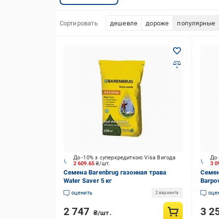
Сортировать
дешевле
дороже
популярные
До -10% з суперкредиткою Visa Вигода
До 
2 609.65
₴/шт.
3 0
Семена Barenbrug газонная трава
Семен
Water Saver 5 кг
Barpo
оценить
оце
2 варианта
2 747
3 2
₴/шт.