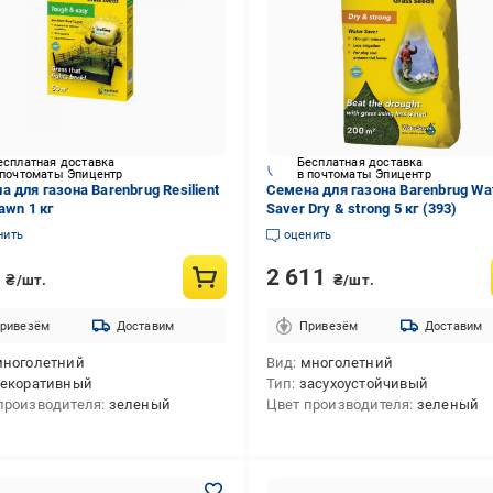
есплатная доставка
Бесплатная доставка
 почтоматы Эпицентр
в почтоматы Эпицентр
а для газона Barenbrug Resilient
Семена для газона Barenbrug Wa
awn 1 кг
Saver Dry & strong 5 кг (393)
нить
оценить
2
2 611
₴/шт.
₴/шт.
ривезём
Доставим
Привезём
Доставим
многолетний
Вид
многолетний
екоративный
Тип
засухоустойчивый
производителя
зеленый
Цвет производителя
зеленый