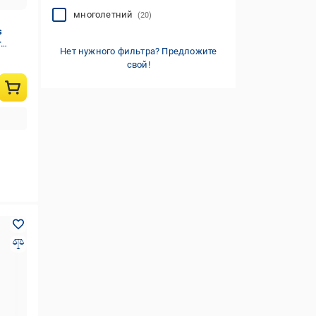
многолетний
(20)
s
г
Нет нужного фильтра? Предложите
свой!