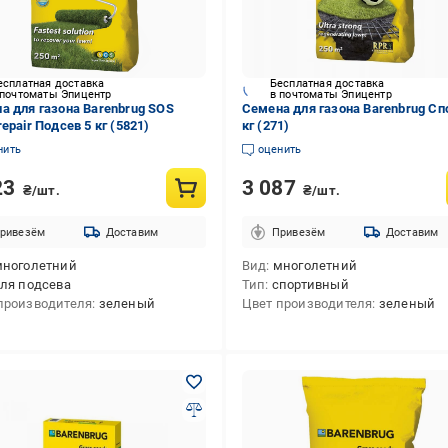
есплатная доставка
Бесплатная доставка
 почтоматы Эпицентр
в почтоматы Эпицентр
а для газона Barenbrug SOS
Семена для газона Barenbrug Сп
epair Подсев 5 кг (5821)
кг (271)
нить
оценить
23
3 087
₴/шт.
₴/шт.
ривезём
Доставим
Привезём
Доставим
многолетний
Вид
многолетний
ля подсева
Тип
спортивный
производителя
зеленый
Цвет производителя
зеленый