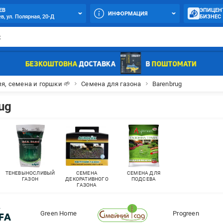
ЕВ
ЭПИЦЕН
ИНФОРМАЦИЯ
в, ул. Полярная, 20-Д
БИЗНЕС
я, семена и горшки 🌱
Семена для газона
Barenbrug
ug
ТЕНЕВЫНОСЛИВЫЙ
СЕМЕНА
СЕМЕНА ДЛЯ
ГАЗОН
ДЕКОРАТИВНОГО
ПОДСЕВА
ГАЗОНА
Green Home
Progreen