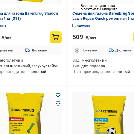
Бесплатная доставка
в почтоматы Эпицентр
а для газона Barenbrug Shadow
Семена для газона Barenbrug So
n 1 кг (391)
Lawn Repair Quick ремонтная 1 к
(49104)
нить
оценить
7
509
₴/шт.
₴/пач.
ривезём
Доставим
Привезём
Доставим
многолетний
Вид
многолетний
еневыносливый,засухоустойчивый
Тип
для подсева
производителя
зеленый
Цвет производителя
зеленый