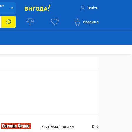
ТР
Войти
Корзина
Українські газони
Dr.Green