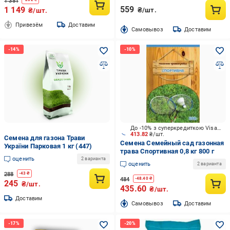
1 351
559
1 149
₴/шт.
₴/шт.
Привезём
Доставим
Cамовывоз
Доставим
До -10% з суперкредиткою Visa Вигода
413.82
₴/шт.
Семена для газона Трави
Семена Семейный сад газонная
України Парковая 1 кг (447)
трава Спортивная 0,8 кг 800 г
оценить
2 варианта
оценить
2 варианта
288
-
43
₴
484
-
48.40
₴
245
₴/шт.
435.60
₴/шт.
Доставим
Cамовывоз
Доставим