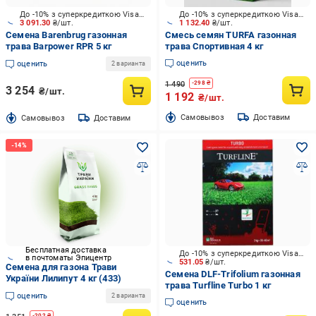
До -10% з суперкредиткою Visa Вигода
До -10% з суперкредиткою Visa Вигода
3 091.30
₴/шт.
1 132.40
₴/шт.
Семена Barenbrug газонная
Смесь семян TURFA газонная
трава Barpower RPR 5 кг
трава Спортивная 4 кг
оценить
оценить
2 варианта
1 490
-
298
₴
3 254
₴/шт.
1 192
₴/шт.
Cамовывоз
Доставим
Cамовывоз
Доставим
Бесплатная доставка
До -10% з суперкредиткою Visa Вигода
в почтоматы Эпицентр
531.05
₴/шт.
Семена для газона Трави
Семена DLF-Trifolium газонная
України Лилипут 4 кг (433)
трава Turfline Turbo 1 кг
оценить
2 варианта
оценить
-
202
₴