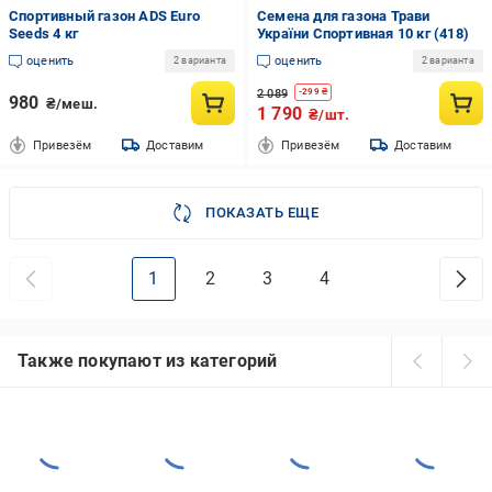
Спортивный газон ADS Euro
Семена для газона Трави
Seeds 4 кг
України Спортивная 10 кг (418)
оценить
оценить
2 варианта
2 варианта
2 089
-
299
₴
980
₴/меш.
1 790
₴/шт.
Привезём
Доставим
Привезём
Доставим
ПОКАЗАТЬ ЕЩЕ
1
2
3
4
Также покупают из категорий