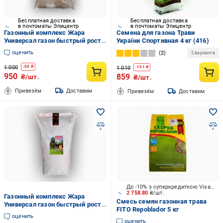
Бесплатная доставка
Бесплатная доставка
в почтоматы Эпицентр
в почтоматы Эпицентр
Газонный комплекс Жара
Семена для газона Трави
Универсал газон быстрый рост
України Спортивная 4 кг (416)
5 кг
оценить
2
2 варианта
1 000
-
50
₴
1 010
-
151
₴
950
859
₴/шт.
₴/шт.
Привезём
Доставим
Привезём
Доставим
До -10% з суперкредиткою Visa Вигода
2 758.80
₴/шт.
Газонный комплекс Жара
Смесь семян газонная трава
Универсал газон быстрый рост
FITO Repoblador 5 кг
20 кг
оценить
оценить