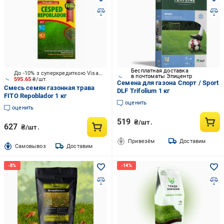
Бесплатная доставка
До -10% з суперкредиткою Visa Вигода
в почтоматы Эпицентр
595.65
₴/шт.
Семена для газона Спорт / Sport
Смесь семян газонная трава
DLF Trifolium 1 кг
FITO Repoblador 1 кг
оценить
оценить
519
₴/шт.
627
₴/шт.
Привезём
Доставим
Cамовывоз
Доставим