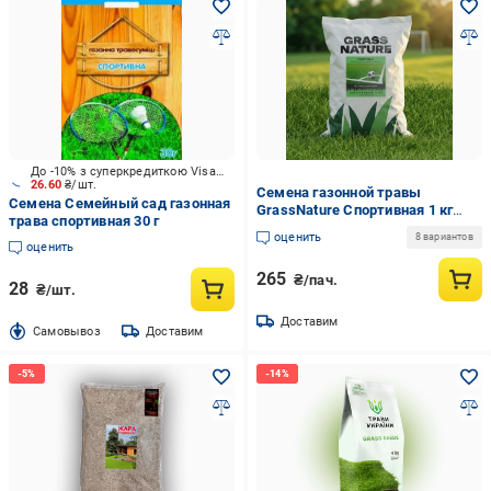
До -10% з суперкредиткою Visa Вигода
26.60
₴/шт.
Семена газонной травы
Семена Семейный сад газонная
GrassNature Спортивная 1 кг
трава спортивная 30 г
(24463207)
оценить
8 вариантов
оценить
265
₴/пач.
28
₴/шт.
Доставим
Cамовывоз
Доставим