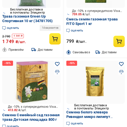
Бесплатная доставка
До -10% з суперкредиткою Visa Вигода
в почтоматы Эпицентр
759.05
₴/шт.
Трава газонная Green Up
Смесь семян газонная трава
Спортивная 10 кг (34781705)
FITO Sport 1 кг
оценить
14 вариантов
оценить
2 790
-
1 041
₴
799
1 749
₴/шт.
₴/шт.
Привезём
Доставим
Cамовывоз
Доставим
Бесплатная доставка
До -10% з суперкредиткою Visa Вигода
в почтоматы Эпицентр
413.82
₴/шт.
Семена белого клевера
Семена Семейный сад газонная
Ривендел микро лилипут
трава Детская площадка 800 г
низкорослая ползучая 1 кг
оценить
оценить