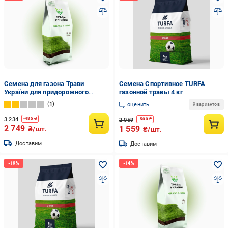
Семена для газона Трави
Семена Спортивное TURFA
України для придорожного
газонной травы 4 кг
озеленения 20 кг (459)
1
оценить
9 вариантов
3 234
-
485
₴
2 059
-
500
₴
2 749
1 559
₴/шт.
₴/шт.
Доставим
Доставим