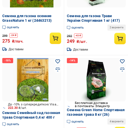
Семена для газона осенние
Семена для газона Трави
GrassNature 1 кг (24463213)
України Спортивная 1 кг (417)
оценить
оценить
2 варианта
299
-
24
₴
292
-
43
₴
275
249
₴/пач.
₴/шт.
Доставим
Доставим
Бесплатная доставка
До -10% з суперкредиткою Visa Вигода
в почтоматы Эпицентр
222.30
₴/шт.
Семена Green Home Спортивная
Семена Семейный сад газонная
газонная трава 8 кг (26)
трава Спортивная 0,4 кг 400 г
оценить
4 варианта
оценить