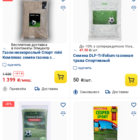
Бесплатная доставка
До -10% з суперкредиткою Visa Вигода
в почтоматы Эпицентр
47.50
₴/шт.
Газон низкорослый Спорт mini
Семена DLF-Trifolium газонная
Комплекс семян газона с
трава Спортивный
активным прорастанием 5 кг
оценить
оценить
1 500
-
101
₴
1 399
50
₴/меш.
₴/шт.
Привезём
Доставим
Cамовывоз
Доставим