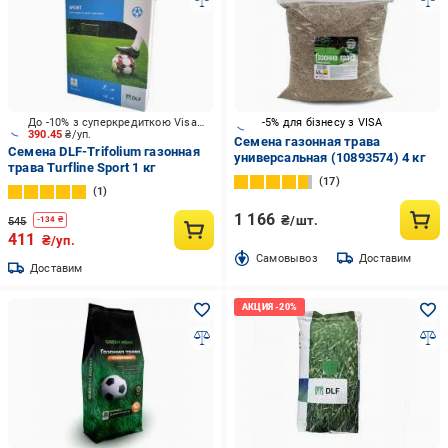
До -10% з суперкредиткою Visa Вигода
-5% для бізнесу з VISA
390.45
₴/уп.
Семена газонная трава
Семена DLF-Trifolium газонная
универсальная (10893574) 4 кг
трава Turfline Sport 1 кг
17
1
1 166
₴/шт.
545
-
134
₴
411
₴/уп.
Cамовывоз
Доставим
Доставим