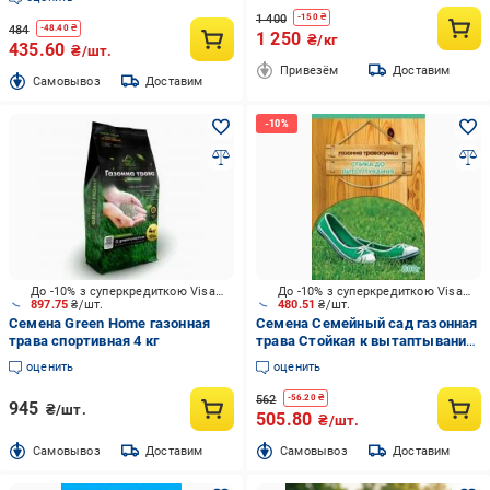
1 400
-
150
₴
484
-
48.40
₴
1 250
₴/кг
435.60
₴/шт.
Привезём
Доставим
Cамовывоз
Доставим
До -10% з суперкредиткою Visa Вигода
До -10% з суперкредиткою Visa Вигода
897.75
₴/шт.
480.51
₴/шт.
Семена Green Home газонная
Семена Семейный сад газонная
трава спортивная 4 кг
трава Стойкая к вытаптыванию
800 г
оценить
оценить
562
-
56.20
₴
945
₴/шт.
505.80
₴/шт.
Cамовывоз
Доставим
Cамовывоз
Доставим