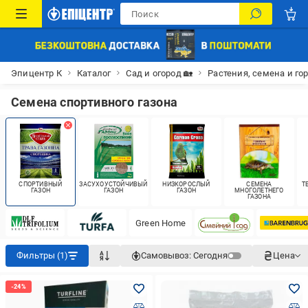
Эпицентр К
Каталог
Сад и огород 🏡
Растения, семена и го
Семена спортивного газона
СПОРТИВНЫЙ
ЗАСУХОУСТОЙЧИВЫЙ
НИЗКОРОСЛЫЙ
СЕМЕНА
Т
ГАЗОН
ГАЗОН
ГАЗОН
МНОГОЛЕТНЕГО
ГАЗОНА
Green Home
Фильтры (1)
Самовывоз:
Сегодня
Цена