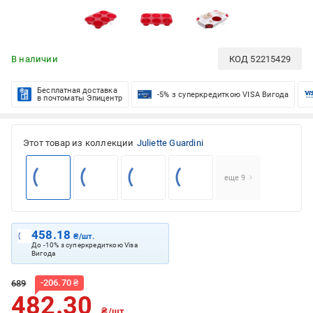
В наличии
КОД
52215429
Бесплатная доставка
-5% з суперкредиткою VISA Вигода
в почтоматы Эпицентр
Этот товар из коллекции
Juliette Guardini
еще 9
458.18
₴/шт.
До -10% з суперкредиткою Visa
Вигода
-
206.70
₴
689
482.30
₴/шт.