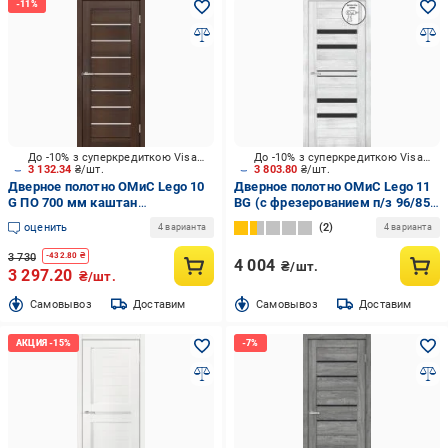
До -10% з суперкредиткою Visa Вигода
До -10% з суперкредиткою Visa Вигода
3 132.34
₴/шт.
3 803.80
₴/шт.
Дверное полотно ОМиС Lego 10
Дверное полотно ОМиС Lego 11
G ПО 700 мм каштан
ВG (с фрезерованием п/з 96/85)
европейский
ПО черное стекло 800 мм клен
оценить
2
4 варианта
4 варианта
айс
3 730
-
432.80
₴
4 004
₴/шт.
3 297.20
₴/шт.
Cамовывоз
Доставим
Cамовывоз
Доставим