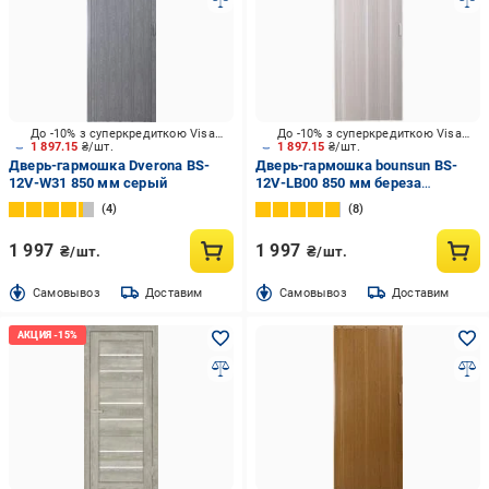
До -10% з суперкредиткою Visa Вигода
До -10% з суперкредиткою Visa Вигода
1 897.15
₴/шт.
1 897.15
₴/шт.
Дверь-гармошка Dverona BS-
Дверь-гармошка bounsun BS-
12V-W31 850 мм серый
12V-LB00 850 мм береза
светлая
4
8
1 997
1 997
₴/шт.
₴/шт.
Cамовывоз
Доставим
Cамовывоз
Доставим