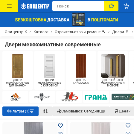
Эпицентр К
Каталог
Строительство и ремонт 🔨
Двери 🚪
Двери межкомнатные современные
ДВЕРИ
ДВЕРИ
ДВЕРИ-
ДВЕРНОЙ БЛОК
МЕЖКОМНАТНЫЕ
МЕЖКОМНАТНЫЕ
ГАРМОШКА
МЕЖКОМНАТНЫЙ
ДЛЯ ВАННОЙ
С КОРОБКОЙ
В СБОРЕ
Фильтры (1)
Самовывоз:
Сегодня
Цена