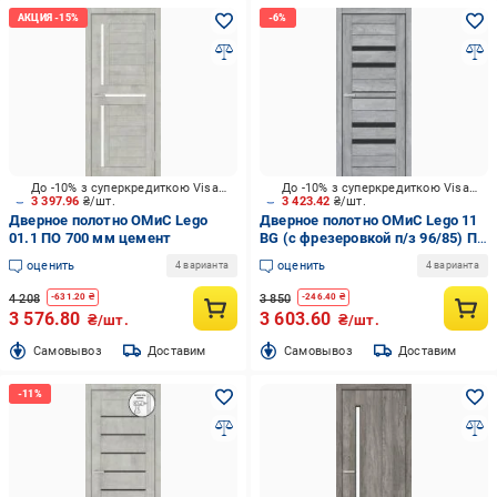
До -10% з суперкредиткою Visa Вигода
До -10% з суперкредиткою Visa Вигода
3 397.96
₴/шт.
3 423.42
₴/шт.
Дверное полотно ОМиС Lego
Дверное полотно ОМиС Lego 11
01.1 ПО 700 мм цемент
ВG (с фрезеровкой п/з 96/85) ПО
черное стекло 800 мм дуб
оценить
оценить
4 варианта
4 варианта
кливленд
4 208
3 850
-
631.20
₴
-
246.40
₴
3 576.80
3 603.60
₴/шт.
₴/шт.
Cамовывоз
Доставим
Cамовывоз
Доставим