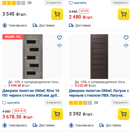
5
оценить
4 варианта
4 варианта
2 950
-
470
₴
3 545
₴/шт.
2 480
₴/шт.
Cамовывоз
Доставим
Доставим
До -10% з суперкредиткою Visa Вигода
До -10% з суперкредиткою Visa Вигода
3 494.38
₴/шт.
3 222.40
₴/шт.
Дверное полотно ОМиС Rino 16
Дверное полотно ОМиС Лагуна с
ПО черное стекло 800 мм дуб
черным стеклом ПВХ Лагуна
денвер
венге ПО 800 мм чорное стекло
оценить
5
4 варианта
3 варианта
ПГО 800 мм венге
4 087
-
408.70
₴
3 392
₴/шт.
3 678.30
₴/шт.
Cамовывоз
Доставим
Cамовывоз
Доставим