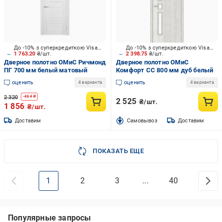
До -10% з суперкредиткою Visa Вигода
До -10% з суперкредиткою Visa Вигода
1 763.20
₴/шт.
2 398.75
₴/шт.
Дверное полотно ОМиС Ричмонд
Дверное полотно ОМиС
ПГ 700 мм белый матовый
Комфорт СС 800 мм дуб белый
оценить
оценить
4 варианта
4 варианта
2 320
-
464
₴
2 525
₴/шт.
1 856
₴/шт.
Доставим
Cамовывоз
Доставим
ПОКАЗАТЬ ЕЩЕ
1
2
3
...
40
Популярные запросы