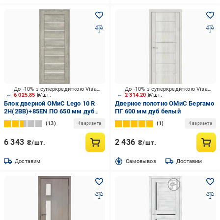
До -10% з суперкредиткою Visa Вигода
До -10% з суперкредиткою Visa Вигода
6 025.85
₴/шт.
2 314.20
₴/шт.
Блок дверной ОМиС Lego 10 R
Дверное полотно ОМиС Бергамо
2H(2BB)+85EN ПО 650 мм дуб
ПГ 600 мм дуб белый
светло-серый
13
1
4 варианта
4 варианта
6 343
2 436
₴/шт.
₴/шт.
Доставим
Cамовывоз
Доставим