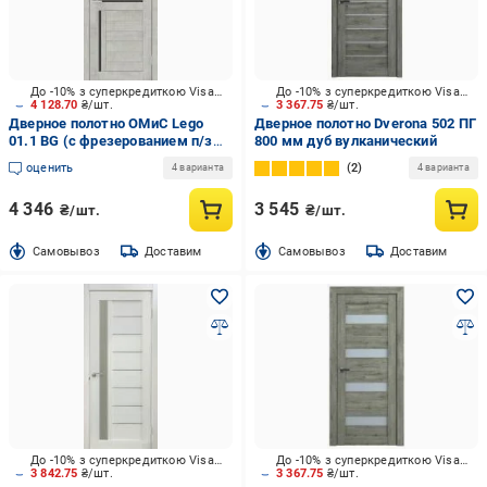
До -10% з суперкредиткою Visa Вигода
До -10% з суперкредиткою Visa Вигода
4 128.70
₴/шт.
3 367.75
₴/шт.
Дверное полотно ОМиС Lego
Дверное полотно Dverona 502 ПГ
01.1 BG (с фрезерованием п/з
800 мм дуб вулканический
96/85) ПО черное стекло 800 мм
оценить
2
4 варианта
4 варианта
цемент
4 346
3 545
₴/шт.
₴/шт.
Cамовывоз
Доставим
Cамовывоз
Доставим
До -10% з суперкредиткою Visa Вигода
До -10% з суперкредиткою Visa Вигода
3 842.75
₴/шт.
3 367.75
₴/шт.