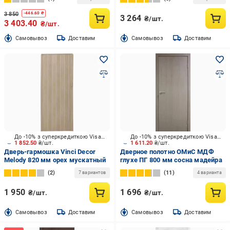
нэшвилл
3 850
-
446.60
₴
3 264
₴/шт.
3 403.40
₴/шт.
Cамовывоз
Доставим
Cамовывоз
Доставим
До -10% з суперкредиткою Visa Вигода
До -10% з суперкредиткою Visa Вигода
1 852.50
₴/шт.
1 611.20
₴/шт.
Дверь-гармошка Vinci Decor
Дверное полотно ОМиС МДФ
Melody 820 мм орех мускатный
глухе ПГ 800 мм сосна мадейра
2
11
7 вариантов
4 варианта
1 950
1 696
₴/шт.
₴/шт.
Cамовывоз
Доставим
Cамовывоз
Доставим