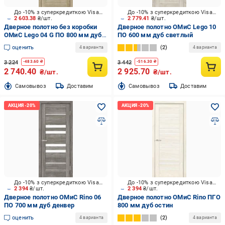
До -10% з суперкредиткою Visa Вигода
До -10% з суперкредиткою Visa Вигода
2 603.38
₴/шт.
2 779.41
₴/шт.
Дверное полотно без коробки
Дверное полотно ОМиС Lego 10
ОМиС Lego 04 G ПО 800 мм дуб
ПО 600 мм дуб светлый
неаполь
оценить
2
4 варианта
4 варианта
3 224
3 442
-
483.60
₴
-
516.30
₴
2 740.40
2 925.70
₴/шт.
₴/шт.
Cамовывоз
Доставим
Cамовывоз
Доставим
До -10% з суперкредиткою Visa Вигода
До -10% з суперкредиткою Visa Вигода
2 394
₴/шт.
2 394
₴/шт.
Дверное полотно ОМиС Rino 06
Дверное полотно ОМиС Rino ПГО
ПО 700 мм дуб денвер
800 мм дуб остин
оценить
2
4 варианта
4 варианта