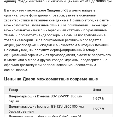
единиц
. Среди них товары с низкими ценами
от 419 до 30800
грн.
В интернет-гипермаркете
Эпицентр К
Вы легко найдете
оригинальные фото данных товаров, узнаете основные
характеристики и технические данные. Помимо этого, на сайте
можно почитать полезные отзывы от покупателей. Также здесь
можно ознакомиться с интересными статьями по различным
темам и посмотреть видеообзоры на самые востребованные
товары категории
. Для покупателей регулярно проводятся
акции, распродажи и скидки с множеством выгодных позиций.
Покупая у нас, Вы получите сертифицированный товар с
официальной гарантией от производителя, сможете забрать его
в Киеве или в любом другом городе Украины, предварительно
оформив доставку или воспользовавшись бесплатным
самовывозом.
Цены на Двери межкомнатные современные
Товар
Цена
Дверь-гармошка Dverona BS-12V-W31 850 мм
1 997 ₴
серый
Дверь-гармошка bounsun BS-12V-LB00 850 мм
1 997 ₴
береза светлая
Дверное полотно без коробки ОМиС Lego 03