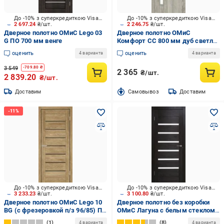
До -10% з суперкредиткою Visa Вигода
До -10% з суперкредиткою Visa Вигода
2 697.24
₴/шт.
2 246.75
₴/шт.
Дверное полотно ОМиС Lego 03
Дверное полотно ОМиС
G ПО 700 мм венге
Комфорт СС 800 мм дуб светло-
серый
оценить
оценить
4 варианта
4 варианта
3 549
-
709.80
₴
2 365
₴/шт.
2 839.20
₴/шт.
Доставим
Cамовывоз
Доставим
До -10% з суперкредиткою Visa Вигода
До -10% з суперкредиткою Visa Вигода
3 233.23
₴/шт.
3 100.80
₴/шт.
Дверное полотно ОМиС Lego 10
Дверное полотно без коробки
ВG (с фрезеровкой п/з 96/85) ПО
ОМиС Лагуна с белым стеклом
черное стекло 800 мм дуб
ПГО 800 мм венге
1
8
4 варианта
4 варианта