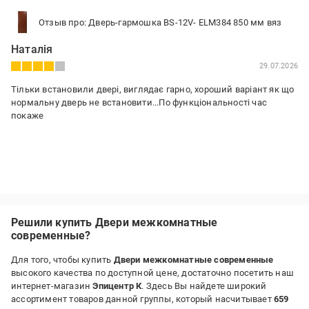
Отзыв про: Дверь-гармошка BS-12V- ELM384 850 мм вяз
Наталія
29.07.2026
Тільки встановили двері, виглядає гарно, хороший варіант як що
нормальну дверь не встановити...По функціональності час
покаже
Решили купить Двери межкомнатные
современные?
Для того, чтобы купить
Двери межкомнатные современные
высокого качества по доступной цене, достаточно посетить наш
интернет-магазин
Эпицентр К
. Здесь Вы найдете широкий
ассортимент товаров данной группы, который насчитывает
659