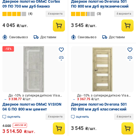
Дверное полотно ОМиС Cortex
Дверное полотно Dverona 501
09 ПО 700 мм дуб бианко
ПО 800 мм дуб вулканический
4
3
4 варианта
4 варианта
4 045
3 545
₴/шт.
₴/шт.
Cамовывоз
Доставим
Cамовывоз
Доставим
До -10% з суперкредиткою Visa Вигода
До -10% з суперкредиткою Visa Вигода
3 338.77
₴/шт.
3 367.75
₴/шт.
Дверное полотно ОМиС VISION
Дверное полотно Dverona 501
04 G ПО 800 мм цемент
ПО 800 мм дуб классический
оценить
оценить
4 варианта
4 варианта
4 000
-
485.50
₴
3 545
₴/шт.
3 514.50
₴/шт.