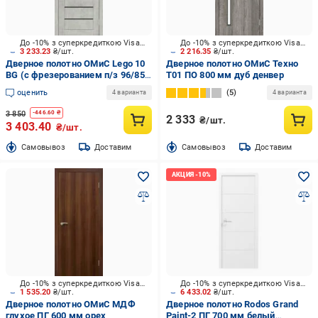
До -10% з суперкредиткою Visa Вигода
До -10% з суперкредиткою Visa Вигода
3 233.23
₴/шт.
2 216.35
₴/шт.
Дверное полотно ОМиС Lego 10
Дверное полотно ОМиС Техно
ВG (с фрезерованием п/з 96/85)
Т01 ПО 800 мм дуб денвер
ПО черное стекло 800 мм
оценить
5
4 варианта
4 варианта
цемент
3 850
-
446.60
₴
2 333
₴/шт.
3 403.40
₴/шт.
Cамовывоз
Доставим
Cамовывоз
Доставим
До -10% з суперкредиткою Visa Вигода
До -10% з суперкредиткою Visa Вигода
1 535.20
₴/шт.
6 433.02
₴/шт.
Дверное полотно ОМиС МДФ
Дверное полотно Rodos Grand
глухое ПГ 600 мм орех
Paint-2 ПГ 700 мм белый