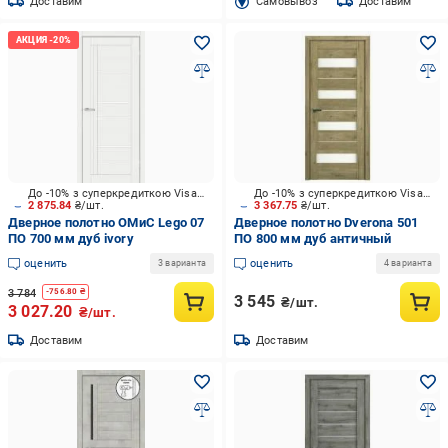
Доставим
Cамовывоз
Доставим
До -10% з суперкредиткою Visa Вигода
До -10% з суперкредиткою Visa Вигода
2 875.84
₴/шт.
3 367.75
₴/шт.
Дверное полотно ОМиС Lego 07
Дверное полотно Dverona 501
ПО 700 мм дуб ivory
ПО 800 мм дуб античный
оценить
оценить
3 варианта
4 варианта
3 784
-
756.80
₴
3 545
₴/шт.
3 027.20
₴/шт.
Доставим
Доставим