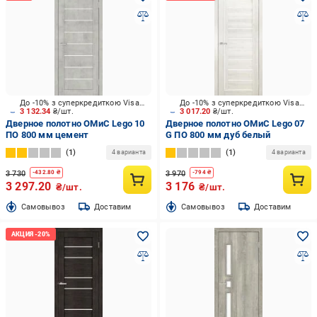
До -10% з суперкредиткою Visa Вигода
До -10% з суперкредиткою Visa Вигода
3 132.34
₴/шт.
3 017.20
₴/шт.
Дверное полотно ОМиС Lego 10
Дверное полотно ОМиС Lego 07
ПО 800 мм цемент
G ПО 800 мм дуб белый
1
1
4 варианта
4 варианта
3 730
3 970
-
432.80
₴
-
794
₴
3 297.20
3 176
₴/шт.
₴/шт.
Cамовывоз
Доставим
Cамовывоз
Доставим