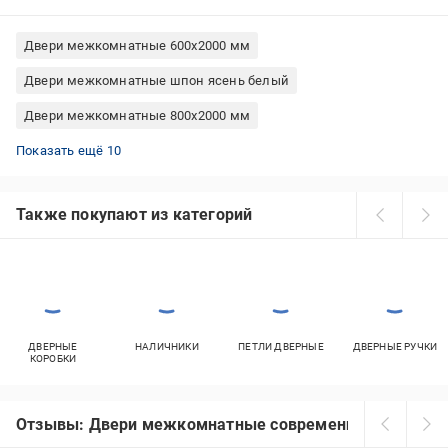
Двери межкомнатные 600x2000 мм
Двери межкомнатные шпон ясень белый
Двери межкомнатные 800x2000 мм
Межкомнатные двери из сосны под покраску
Двери межкомнатные белые со стеклом
Двери межкомнатные МДФ ламинированное
Двери межкомнатные ПВХ-пленка белый
Двери межкомнатные деревянные под покраску
Двери межкомнатные светлые со стеклом
Межкомнатные двери шпон со стеклом
Межкомнатные распашные двери со стеклом
Двери межкомнатные МДФ под покраску
Деревянные межкомнатные двери со стеклом
Показать ещё 10
Также покупают из категорий
ДВЕРНЫЕ
НАЛИЧНИКИ
ПЕТЛИ ДВЕРНЫЕ
ДВЕРНЫЕ РУЧКИ
КОРОБКИ
Отзывы: Двери межкомнатные современные