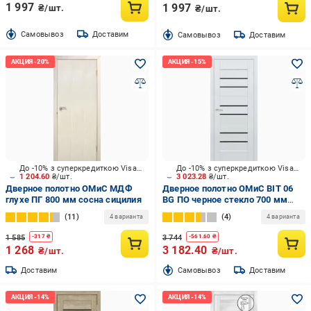
1 997
1 997
₴/шт.
₴/шт.
Cамовывоз
Доставим
Cамовывоз
Доставим
До -10% з суперкредиткою Visa Вигода
До -10% з суперкредиткою Visa Вигода
1 204.60
₴/шт.
3 023.28
₴/шт.
Дверное полотно ОМиС МДФ
Дверное полотно ОМиС BIT 06
глухе ПГ 800 мм сосна сицилия
ВG ПО черное стекло 700 мм
белый гладкий
11
4
4 варианта
4 варианта
1 585
3 744
-
317
₴
-
561.60
₴
1 268
3 182.40
₴/шт.
₴/шт.
Доставим
Cамовывоз
Доставим