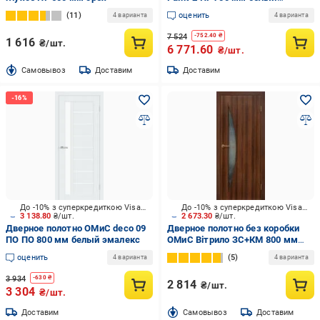
матовый
11
оценить
4 варианта
4 варианта
7 524
-
752.40
₴
1 616
₴/шт.
6 771.60
₴/шт.
Cамовывоз
Доставим
Доставим
До -10% з суперкредиткою Visa Вигода
До -10% з суперкредиткою Visa Вигода
3 138.80
₴/шт.
2 673.30
₴/шт.
Дверное полотно ОМиС deco 09
Дверное полотно без коробки
ПО ПО 800 мм белый эмалекс
ОМиС Вітрило ЗС+КМ 800 мм
орех
оценить
5
4 варианта
4 варианта
3 934
-
630
₴
2 814
₴/шт.
3 304
₴/шт.
Доставим
Cамовывоз
Доставим