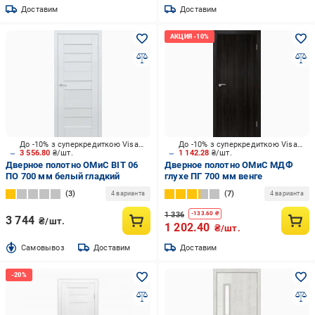
Доставим
Доставим
До -10% з суперкредиткою Visa Вигода
До -10% з суперкредиткою Visa Вигода
3 556.80
₴/шт.
1 142.28
₴/шт.
Дверное полотно ОМиС BIT 06
Дверное полотно ОМиС МДФ
ПО 700 мм белый гладкий
глухе ПГ 700 мм венге
3
7
4 варианта
4 варианта
1 336
-
133.60
₴
3 744
₴/шт.
1 202.40
₴/шт.
Cамовывоз
Доставим
Доставим