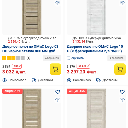
До -10% з суперкредиткою Visa Вигода
До -10% з суперкредиткою Visa Вигода
2 880.40
₴/шт.
3 132.34
₴/шт.
Дверное полотно ОМиС Lego 03
Дверное полотно ОМиС Lego 10
ПО черное стекло 800 мм дуб
G (с фрезерованием п/з 96/85)
неаполь
ПО 700 мм клен айс
4
оценить
4 варианта
4 варианта
3 567
3 879
-
535
₴
-
581.80
₴
3 032
3 297.20
₴/шт.
₴/шт.
Cамовывоз
Доставим
Cамовывоз
Доставим