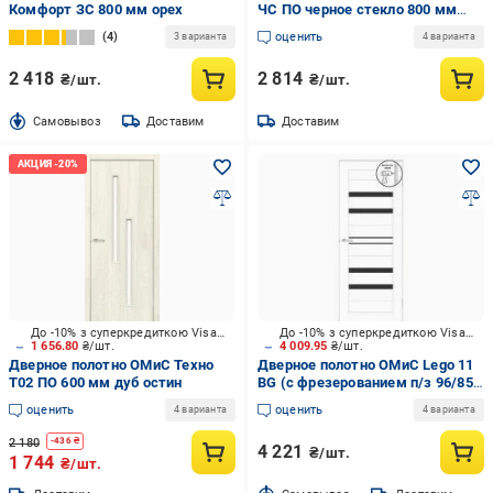
Комфорт ЗС 800 мм орех
ЧС ПО черное стекло 800 мм
клен айс
4
оценить
3 варианта
4 варианта
2 418
2 814
₴/шт.
₴/шт.
Cамовывоз
Доставим
Доставим
До -10% з суперкредиткою Visa Вигода
До -10% з суперкредиткою Visa Вигода
1 656.80
₴/шт.
4 009.95
₴/шт.
Дверное полотно ОМиС Техно
Дверное полотно ОМиС Lego 11
Т02 ПО 600 мм дуб остин
ВG (с фрезерованием п/з 96/85)
ПО черное стекло 800 мм белый
оценить
оценить
4 варианта
4 варианта
эмалекс
2 180
-
436
₴
4 221
₴/шт.
1 744
₴/шт.