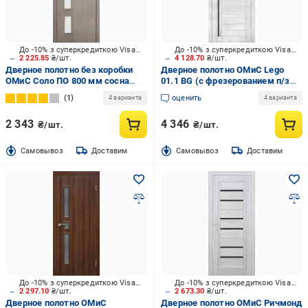
До -10% з суперкредиткою Visa Вигода
До -10% з суперкредиткою Visa Вигода
2 225.85
₴/шт.
4 128.70
₴/шт.
Дверное полотно без коробки
Дверное полотно ОМиС Lego
ОМиС Соло ПО 800 мм сосна
01.1 BG (с фрезерованием п/з
мадейра
96/85) ПО черное стекло 800 мм
1
оценить
4 варианта
4 варианта
клен айс
2 343
4 346
₴/шт.
₴/шт.
Cамовывоз
Доставим
Cамовывоз
Доставим
До -10% з суперкредиткою Visa Вигода
До -10% з суперкредиткою Visa Вигода
2 297.10
₴/шт.
2 673.30
₴/шт.
Дверное полотно ОМиС
Дверное полотно ОМиС Ричмонд