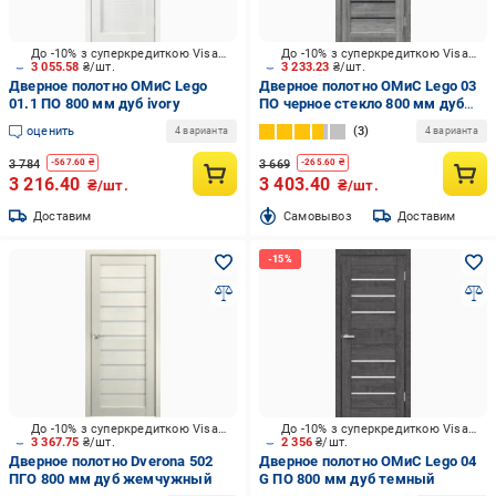
До -10% з суперкредиткою Visa Вигода
До -10% з суперкредиткою Visa Вигода
3 055.58
₴/шт.
3 233.23
₴/шт.
Дверное полотно ОМиС Lego
Дверное полотно ОМиС Lego 03
01.1 ПО 800 мм дуб ivory
ПО черное стекло 800 мм дуб
юджин
оценить
3
4 варианта
4 варианта
3 784
3 669
-
567.60
₴
-
265.60
₴
3 216.40
3 403.40
₴/шт.
₴/шт.
Доставим
Cамовывоз
Доставим
До -10% з суперкредиткою Visa Вигода
До -10% з суперкредиткою Visa Вигода
3 367.75
₴/шт.
2 356
₴/шт.
Дверное полотно Dverona 502
Дверное полотно ОМиС Lego 04
ПГО 800 мм дуб жемчужный
G ПО 800 мм дуб темный