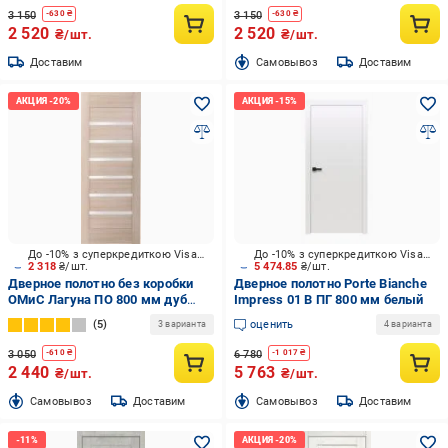
3 150
3 150
-
630
₴
-
630
₴
2 520
2 520
₴/шт.
₴/шт.
Доставим
Cамовывоз
Доставим
До -10% з суперкредиткою Visa Вигода
До -10% з суперкредиткою Visa Вигода
2 318
₴/шт.
5 474.85
₴/шт.
Дверное полотно без коробки
Дверное полотно Porte Bianche
ОМиС Лагуна ПО 800 мм дуб
Impress 01 В ПГ 800 мм белый
латте
5
оценить
3 варианта
4 варианта
3 050
6 780
-
610
₴
-
1 017
₴
2 440
5 763
₴/шт.
₴/шт.
Cамовывоз
Доставим
Cамовывоз
Доставим