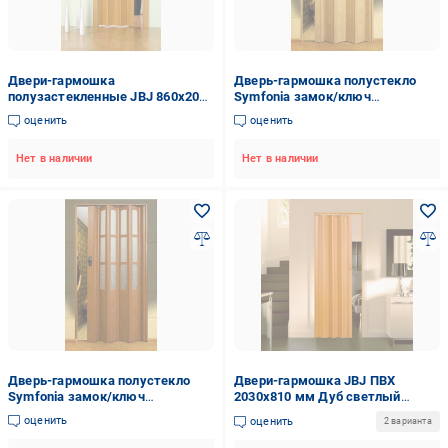
Двери-гармошка
Дверь-гармошка полустекло
полузастекленные JBJ 860х2030
Symfonia замок/ключ
мм Дуб светлый (13534554)
860х2030х10 мм Светлый дуб
оценить
оценить
Нет в наличии
Нет в наличии
Дверь-гармошка полустекло
Двери-гармошка JBJ ПВХ
Symfonia замок/ключ
2030x810 мм Дуб светлый
860х2030х10 мм мм Фруктовое
(13534545)
оценить
оценить
2 варианта
дерево