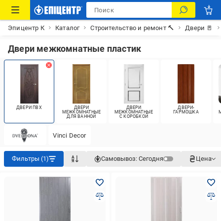
Эпицентр К
Каталог
Строительство и ремонт 🔨
Двери 🚪
Двери межкомнатные пластик
ДВЕРИ ПВХ
ДВЕРИ
ДВЕРИ
ДВЕРИ-
МЕЖКОМНАТНЫЕ
МЕЖКОМНАТНЫЕ
ГАРМОШКА
ДЛЯ ВАННОЙ
С КОРОБКОЙ
Vinci Decor
Фильтры (1)
Самовывоз:
Сегодня
Цена