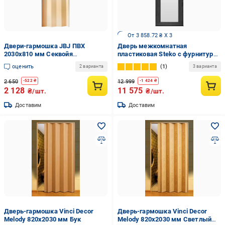
От 3 858.72 ₴ X 3
Двери-гармошка JBJ ПВХ
Дверь межкомнатная
2030x810 мм Секвойя
пластиковая Steko с фурнитурой
(13534447)
AXOR 2000х900 мм Антрацит
оценить
1
2 варианта
3 варианта
(S500)
2 650
12 999
-
522
₴
-
1 424
₴
2 128
11 575
₴/шт.
₴/шт.
Доставим
Доставим
Дверь-гармошка Vinci Decor
Дверь-гармошка Vinci Decor
Melody 820x2030 мм Бук
Melody 820x2030 мм Светлый