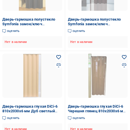
Дверь-гармошка полустекло
Дверь-гармошка полустекло
Symfonia замок/ключ
Symfonia замок/ключ
860х2030х10 мм Espresso
860х2030х10 мм Орех
оценить
оценить
(18237123)
Нет в наличии
Нет в наличии
Дверь-гармошка глухая DiCi-6
Дверь-гармошка глухая DiCi-6
810х2030х6 мм Дуб светлый
Черешня глянец 810х2030х6 мм
глянец (113-3)
(117-7)
оценить
оценить
Нет в наличии
Нет в наличии