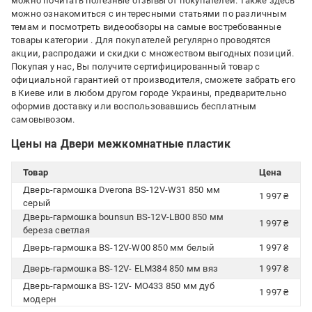
можно почитать полезные отзывы от покупателей. Также здесь
можно ознакомиться с интересными статьями по различным
темам и посмотреть видеообзоры на самые востребованные
товары категории
. Для покупателей регулярно проводятся
акции, распродажи и скидки с множеством выгодных позиций.
Покупая у нас, Вы получите сертифицированный товар с
официальной гарантией от производителя, сможете забрать его
в Киеве или в любом другом городе Украины, предварительно
оформив доставку или воспользовавшись бесплатным
самовывозом.
Цены на Двери межкомнатные пластик
Товар
Цена
Дверь-гармошка Dverona BS-12V-W31 850 мм
1 997 ₴
серый
Дверь-гармошка bounsun BS-12V-LB00 850 мм
1 997 ₴
береза светлая
Дверь-гармошка BS-12V-W00 850 мм белый
1 997 ₴
Дверь-гармошка BS-12V- ELM384 850 мм вяз
1 997 ₴
Дверь-гармошка BS-12V- MO433 850 мм дуб
1 997 ₴
модерн