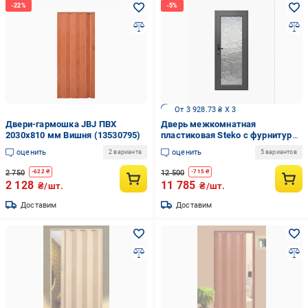
От 3 928.73 ₴ X 3
Двери-гармошка JBJ ПВХ
Дверь межкомнатная
2030x810 мм Вишня (13530795)
пластиковая Steko с фурнитурой
AXOR 2000х700 мм Антрацит со
оценить
оценить
2 варианта
5 вариантов
стеклом Дельта
2 750
12 500
-
622
₴
-
715
₴
2 128
11 785
₴/шт.
₴/шт.
Доставим
Доставим