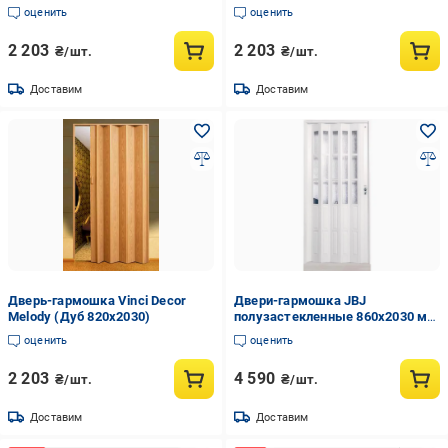
дуб
оценить
оценить
2 203
2 203
₴/шт.
₴/шт.
Доставим
Доставим
Дверь-гармошка Vinci Decor
Двери-гармошка JBJ
Melody (Дуб 820x2030)
полузастекленные 860х2030 мм
Белое дерево (101220231118)
оценить
оценить
2 203
4 590
₴/шт.
₴/шт.
Доставим
Доставим