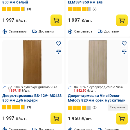
850 мм белый
ELM384 850 мм вяз
3
7
1 997
1 997
₴/шт.
₴/шт.
Cамовывоз
Доставим
Cамовывоз
Доставим
До -10% з суперкредиткою Visa Вигода
До -10% з суперкредиткою Visa Вигода
1 897.15
₴/шт.
1 852.50
₴/шт.
Дверь-гармошка BS-12V- MO433
Дверь-гармошка Vinci Decor
850 мм дуб модерн
Melody 820 мм орех мускатный
3
2
7 вариантов
1 997
1 950
₴/шт.
₴/шт.
Cамовывоз
Доставим
Cамовывоз
Доставим