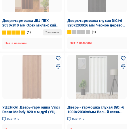
Двери-гармошка JBJ ПВХ
Дверь-гармошка глухая DiCi-6
2030x810 мм Орех миланский
820х2030х6 мм Черное дерево
(301120230901)
(108)
1
1
2 варианта
Нет в наличии
Нет в наличии
УЦЕНКА! Дверь-гармошка Vinci
Дверь - гармошка глухая DiCi-6
Decor Melody 820 мм дуб (УЦ
1000х2030х6мм Белый ясень
№79)
глянец (1001-1)
оценить
оценить