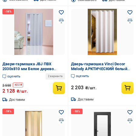
Двери-гармошка JBJ ПВХ
Дверь-гармошка Vinci Decor
2030x810 мм Белое дерево
Melody АРКТИЧЕСКИЙ белый
(191120230811)
(820x2030)
оценить
оценить
2 варианта
2 550
-
422
₴
2 203
₴/шт.
2 128
₴/шт.
Доставим
Доставим