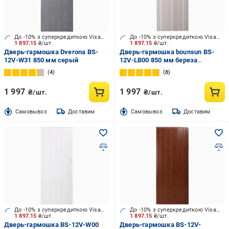
До -10% з суперкредиткою Visa Вигода
До -10% з суперкредиткою Visa Вигода
1 897.15
₴/шт.
1 897.15
₴/шт.
Дверь-гармошка Dverona BS-
Дверь-гармошка bounsun BS-
12V-W31 850 мм серый
12V-LB00 850 мм береза
светлая
4
8
1 997
1 997
₴/шт.
₴/шт.
Cамовывоз
Доставим
Cамовывоз
Доставим
До -10% з суперкредиткою Visa Вигода
До -10% з суперкредиткою Visa Вигода
1 897.15
₴/шт.
1 897.15
₴/шт.
Дверь-гармошка BS-12V-W00
Дверь-гармошка BS-12V-