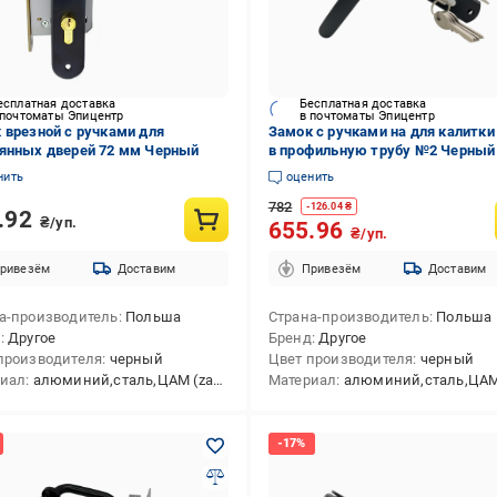
есплатная доставка
Бесплатная доставка
 почтоматы Эпицентр
в почтоматы Эпицентр
 врезной с ручками для
Замок с ручками на для калитки
янных дверей 72 мм Черный
в профильную трубу №2 Черный
нить
оценить
782
-
126.04
₴
.92
₴/уп.
655.96
₴/уп.
ривезём
Доставим
Привезём
Доставим
а-производитель
Польша
Страна-производитель
Польша
д
Другое
Бренд
Другое
производителя
черный
Цвет производителя
черный
риал
алюминий,сталь,ЦАМ (zamak)
Материал
алюминий,сталь,ЦАМ (za