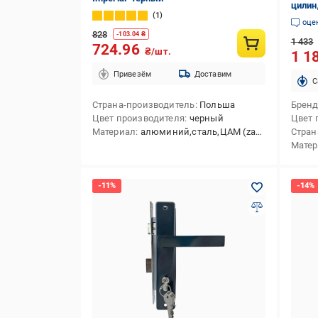
цилин
1
хром 
оце
828
-
103.04
₴
1 433
724.96
₴/шт.
1 1
Привезём
Доставим
C
Страна-производитель
Польша
Брен
Цвет производителя
черный
Цвет 
Материал
алюминий,сталь,ЦАМ (zamak)
Стран
Мате