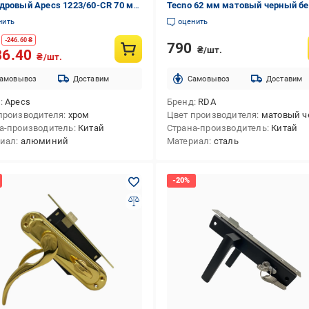
дровый Apecs 1223/60-CR 70 мм
Tecno 62 мм матовый черный бе
без петель
петель
нить
оценить
-
246.60
₴
790
₴/шт.
86.40
₴/шт.
амовывоз
Доставим
Cамовывоз
Доставим
д
Apecs
Бренд
RDA
производителя
хром
Цвет производителя
матовый че
а-производитель
Китай
Страна-производитель
Китай
риал
алюминий
Материал
сталь