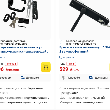
есплатная доставка
Бесплатная доставка
 почтоматы Эпицентр
в почтоматы Эпицентр
 врезной узкий на калитку с
Врезной замок на калитку JANI
ми ручками из нержавеющей
2 узкопрофильный
 BKS гнутые (260081)
нить
оценить
60
644
-
188.60
₴
-
115
₴
96
529
₴/компл.
₴/шт.
ривезём
Доставим
Привезём
Доставим
а-производитель
Германия
Страна-производитель
Польша
д
BKS
Бренд
Jania
производителя
нержавеющая сталь,матовый никель
Цвет производителя
черный
риал
нержавеющая сталь,сталь,ЦАМ (zamak)
Материал
алюминий,сталь