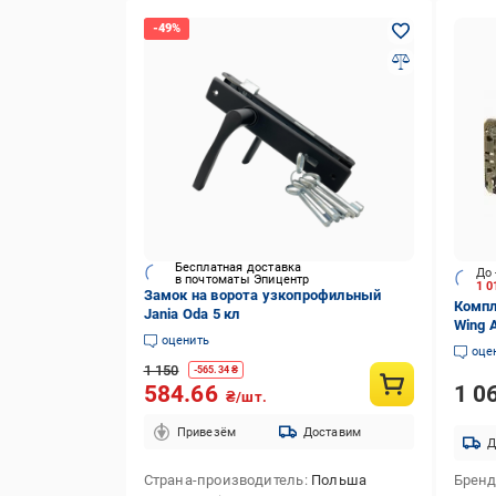
Бесплатная доставка
До 
в почтоматы Эпицентр
1 0
Замок на ворота узкопрофильный
Компл
Jania Oda 5 кл
Wing 
оценить
оце
1 150
-
565.34
₴
1 0
584.66
₴/шт.
Привезём
Доставим
Д
Страна-производитель
Польша
Брен