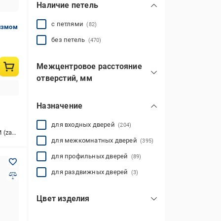
Наличие петель
с петлями
(82)
низмом
без петель
(470)
Межцентровое расстояние
отверстий, мм
47
(9)
Назначение
50
(4)
55
(16)
для входных дверей
(204)
mak)
58
(1)
для межкомнатных дверей
(395)
62
(145)
для профильных дверей
(89)
70
72
80
85
90
96
(2)
(58)
(1)
(188)
(9)
(67)
показать все
для раздвижных дверей
(3)
Цвет изделия
бронза
(107)