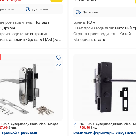
ривезём
Доставим
Доставим
а-производитель
Польша
Бренд
RDA
д
Другое
Цвет производителя
матовый х
производителя
антрацит
Страна-производитель
Китай
риал
алюминий,сталь,ЦАМ (zamak)
Материал
сталь
-10% з суперкредиткою Visa Вигода
До -10% з суперкредиткою Visa В
27.08
₴/шт.
750.50
₴/шт.
 врезной с ручками
Комплект фурнитуры санузлово