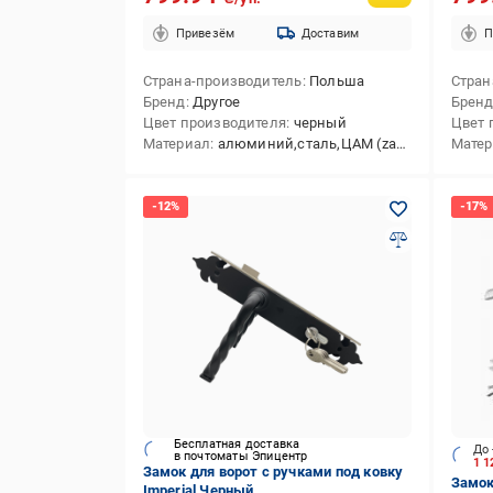
Привезём
Доставим
П
Страна-производитель
Польша
Стран
Бренд
Другое
Брен
Цвет производителя
черный
Цвет 
Материал
алюминий,сталь,ЦАМ (zamak)
Мате
Бесплатная доставка
До 
в почтоматы Эпицентр
1 1
Замок для ворот с ручками под ковку
Замок
Imperial Черный