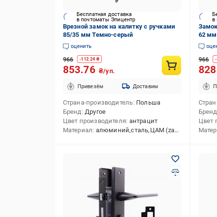
Бесплатная доставка
Б
в почтоматы Эпицентр
в
Врезной замок на калитку с ручками
Замок
85/35 мм Темно-серый
62 мм
оценить
оце
966
966
-
112.24
₴
-
853.76
82
₴/уп.
Привезём
Доставим
П
Страна-производитель
Польша
Стран
Бренд
Другое
Брен
Цвет производителя
антрацит
Цвет 
Материал
алюминий,сталь,ЦАМ (zamak)
Мате