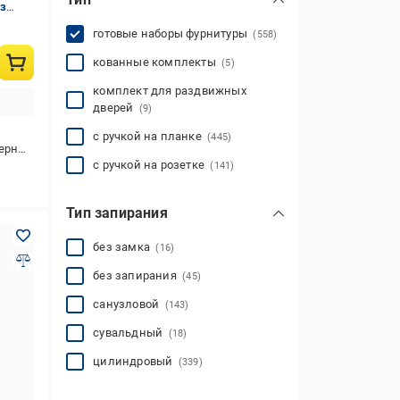
з
готовые наборы фурнитуры
(558)
кованные комплекты
(5)
комплект для раздвижных
дверей
(9)
с ручкой на планке
(445)
рный
с ручкой на розетке
(141)
Тип запирания
без замка
(16)
без запирания
(45)
санузловой
(143)
сувальдный
(18)
цилиндровый
(339)