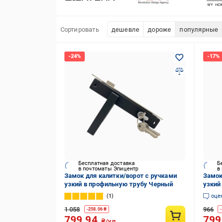
Сортировать
дешевле
дороже
популярные
Бесплатная доставка
Б
в почтоматы Эпицентр
в
Замок для калитки/ворот с ручками
Замок
узкий в профильную трубу Черный
узкий
серы
1
оце
1 058
966
-
258.06
₴
-
799.94
799
₴/уп.