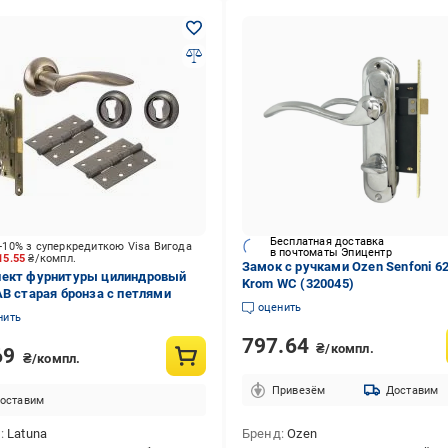
Бесплатная доставка
-10% з суперкредиткою Visa Вигода
в почтоматы Эпицентр
15.55
₴/компл.
Замок с ручками Ozen Senfoni 6
ект фурнитуры цилиндровый
Krom WC (320045)
AB старая бронза с петлями
оценить
нить
797.64
₴/компл.
69
₴/компл.
Привезём
Доставим
оставим
д
Latuna
Бренд
Ozen