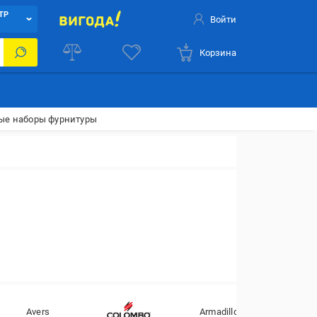
ТР
Войти
Корзина
вые наборы фурнитуры
Avers
Armadillo
BK