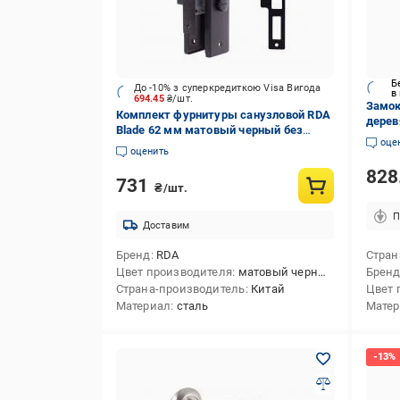
Б
До -10% з суперкредиткою Visa Вигода
в
694.45
₴/шт.
Замок
Комплект фурнитуры санузловой RDA
дерев
Blade 62 мм матовый черный без
оце
петель
оценить
828
731
₴/шт.
П
Доставим
Бренд
RDA
Стран
Цвет производителя
матовый черный
Брен
Страна-производитель
Китай
Цвет 
Материал
сталь
Мате