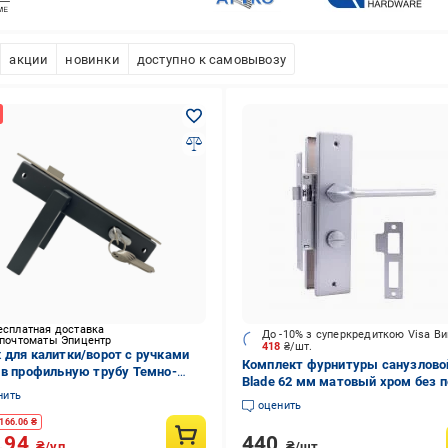
акции
новинки
доступно к самовывозу
есплатная доставка
До -10% з суперкредиткою Visa В
 почтоматы Эпицентр
418
₴/шт.
 для калитки/ворот с ручками
Комплект фурнитуры санузлово
 в профильную трубу Темно-
Blade 62 мм матовый хром без 
й
нить
оценить
166.06
₴
440
.94
₴/шт.
₴/уп.