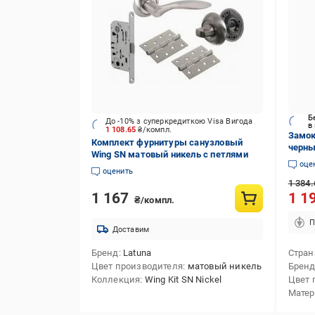
Б
До -10% з суперкредиткою Visa Вигода
в
1 108.65
₴/компл.
Замок
Комплект фурнитуры санузловый
черны
Wing SN матовый никель с петлями
стали
оце
оценить
1 384.
1 167
1 1
₴/компл.
П
Доставим
Бренд
Latuna
Стран
Цвет производителя
матовый никель
Брен
Коллекция
Wing Kit SN Nickel
Цвет 
Мате