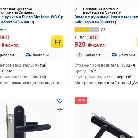
есплатная доставка
Бесплатная доставка
 почтоматы Эпицентр
в почтоматы Эпицентр
 с ручками Fuaro Simfonia WC Gp
Замок с ручками Libera с меха
 Золотой (370060)
Kale Черный (330011)
нить
1
1 150
138
₴
-
230
₴
8
920
₴/компл.
₴/компл.
ривезём
Доставим
Привезём
Доставим
а-производитель
Китай
Страна-производитель
Турция
д
Fuaro
Бренд
Kale
производителя
золотой
Цвет производителя
черный
риал
нержавеющая сталь,сталь,ЦАМ (zamak)
Материал
алюминий,сталь,ЦАМ (za