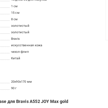
1 см
15 см
8 см
золотистый
золотистый
Bravis
искусственная кожа
чехол-флип
Китай
20x90x170 мм
90 г
se для Bravis A552 JOY Max gold