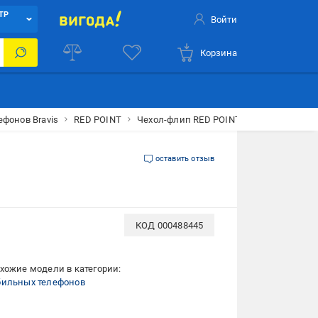
ТР
Войти
Корзина
ефонов Bravis
RED POINT
Чехол-флип RED POINT Flip Case для Brav
оставить отзыв
КОД
000488445
хожие модели в категории:
бильных телефонов