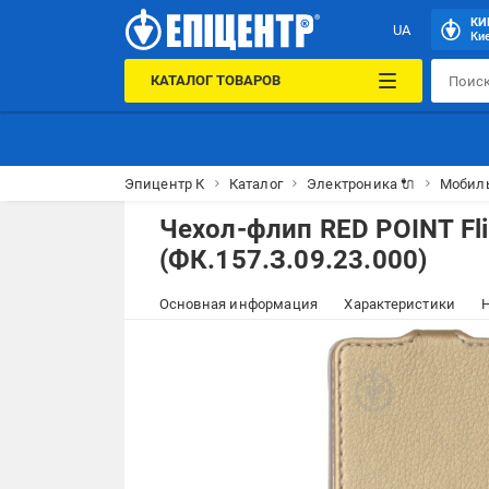
КИ
UA
Кие
КАТАЛОГ ТОВАРОВ
Эпицентр К
Каталог
Электроника 🔌
Мобил
Чехол-флип RED POINT Fli
(ФК.157.З.09.23.000)
Основная информация
Характеристики
Н