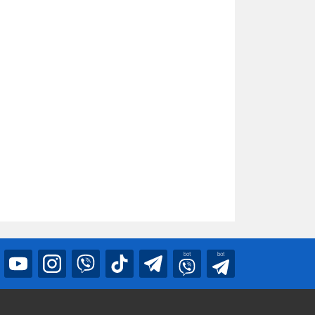
bot
bot