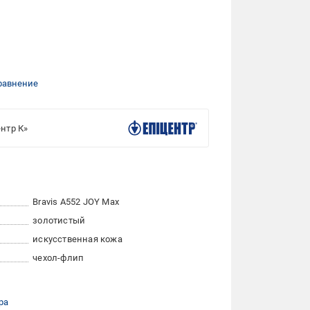
равнение
нтр К»
Bravis A552 JOY Max
золотистый
искусственная кожа
чехол-флип
ра