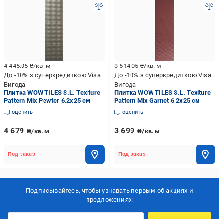
4 445.05
₴/кв. м
3 514.05
₴/кв. м
До -10% з суперкредиткою Visa
До -10% з суперкредиткою Visa
Вигода
Вигода
Плитка WOW TILES S.L. Texiture
Плитка WOW TILES S.L. Texiture
Pattern Mix Pewter 6.2x25 см
Pattern Mix Garnet 6.2x25 см
оценить
оценить
4 679
3 699
₴/кв. м
₴/кв. м
Под заказ
Под заказ
Подписывайтесь, чтобы узнавать первым об акцияx и
предложениях: