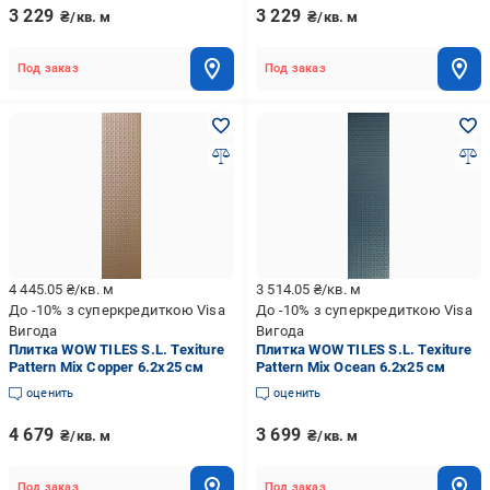
3 229
3 229
₴/кв. м
₴/кв. м
Под заказ
Под заказ
4 445.05
₴/кв. м
3 514.05
₴/кв. м
До -10% з суперкредиткою Visa
До -10% з суперкредиткою Visa
Вигода
Вигода
Плитка WOW TILES S.L. Texiture
Плитка WOW TILES S.L. Texiture
Pattern Mix Copper 6.2x25 см
Pattern Mix Ocean 6.2x25 см
оценить
оценить
4 679
3 699
₴/кв. м
₴/кв. м
Под заказ
Под заказ