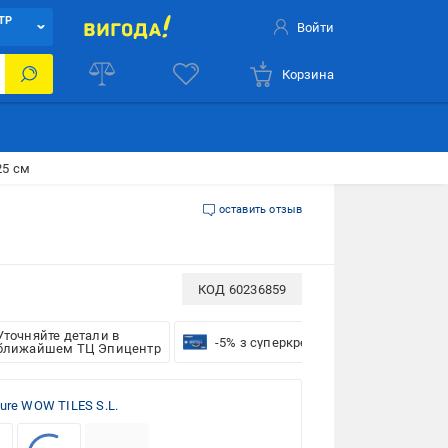
ТР
Войти
Корзина
25 см
оставить отзыв
КОД
60236859
Уточняйте детали в
-5% з суперкредиткою VISA Вигода
ближайшем ТЦ Эпицентр
ture WOW TILES S.L.