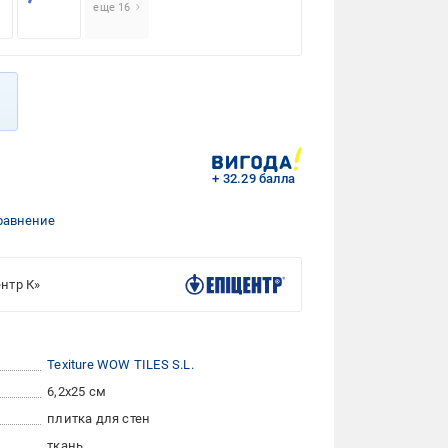
еще 16
+ 32.29 балла
равнение
нтр К»
Texiture WOW TILES S.L.
6,2x25 см
плитка для стен
ткань