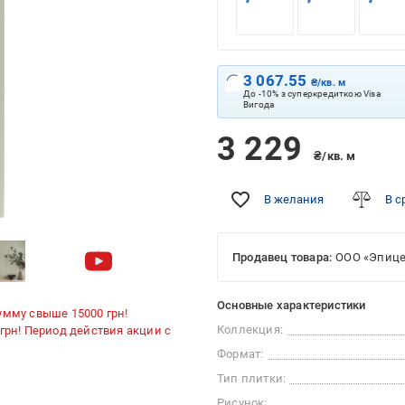
3 067.55
₴/кв. м
До -10% з суперкредиткою Visa
Вигода
3 229
₴/кв. м
В желания
В с
Продавец товара:
ООО «Эпице
Основные характеристики
умму свыше 15000 грн!
Коллекция:
 грн! Период действия акции с
Формат:
Тип плитки:
Рисунок: