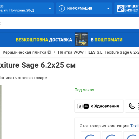
ЕВ
ЭПИЦЕН
ИНФОРМАЦИЯ
в, ул. Полярная, 20-Д
БИЗНЕС
Керамическая плитка 🔳
Плитка WOW TILES S.L. Texiture Sage 6.2x
xiture Sage 6.2x25 см
аписать отзыв о товаре
Под заказ
Этот товар из коллекции
Texi