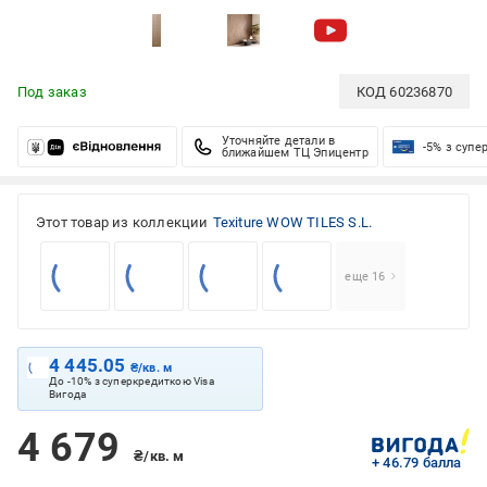
Под заказ
КОД
60236870
Уточняйте детали в
-5% з супе
ближайшем ТЦ Эпицентр
Этот товар из коллекции
Texiture WOW TILES S.L.
еще 16
4 445.05
₴/кв. м
До -10% з суперкредиткою Visa
Вигода
4 679
₴/кв. м
+ 46.79 балла