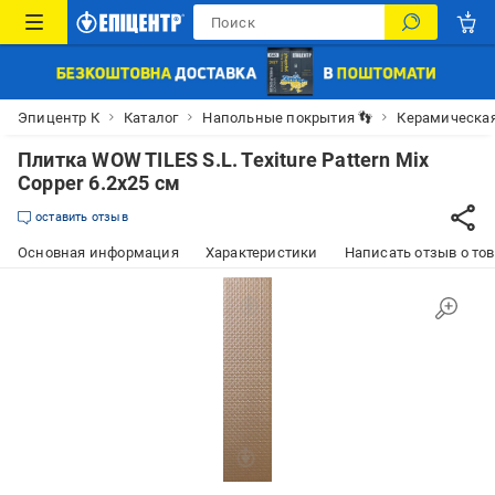
Эпицентр К
Каталог
Напольные покрытия 👣
Керамическая
Плитка WOW TILES S.L. Texiture Pattern Mix
Copper 6.2x25 см
оставить отзыв
Основная информация
Характеристики
Написать отзыв о то