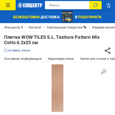
Эпицентр К
Каталог
Напольные покрытия 👣
Керамическая
Плитка WOW TILES S.L. Texiture Pattern Mix
Cotto 6.2x25 см
оставить отзыв
Основная информация
Характеристики
Написать отзыв о то