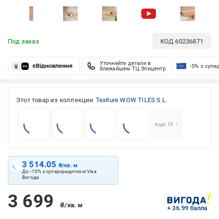
Под заказ
КОД
60236871
Уточняйте детали в
-5% з супе
ближайшем ТЦ Эпицентр
Этот товар из коллекции
Texiture WOW TILES S.L.
еще 16
3 514.05
₴/кв. м
До -10% з суперкредиткою Visa
Вигода
3 699
₴/кв. м
+ 36.99 балла