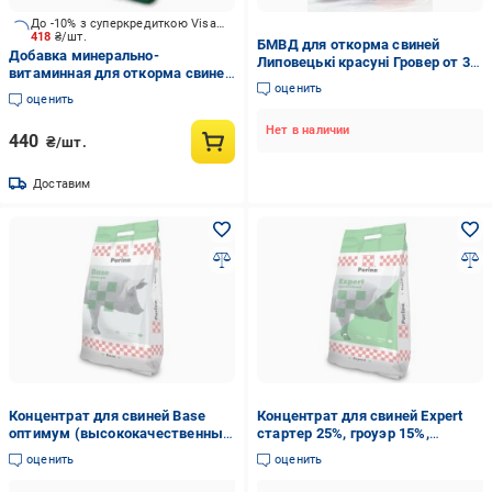
До -10% з суперкредиткою Visa Вигода
418
₴/шт.
БМВД для откорма свиней
Добавка минерально-
Липовецькі красуні Гровер от 35
витаминная для откорма свиней
до 65 кг 10 кг (2593547550)
оценить
Turbo (аминокислоты,
оценить
витамины, минералы) 5 кг
Purina
Нет в наличии
440
₴/шт.
Доставим
Концентрат для свиней Base
Концентрат для свиней Expert
оптимум (высококачественные
стартер 25%, гроуэр 15%,
соевые продукты) 10 кг Purina
финишер 10%
оценить
оценить
(высококачественные соевые
продукты) 10 кг Purina