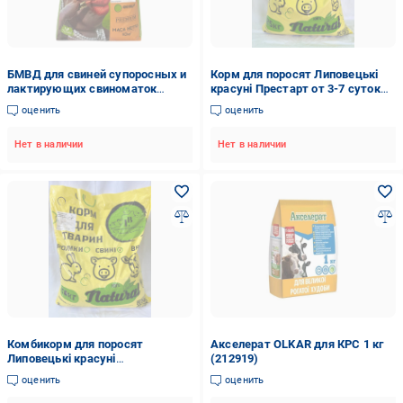
БМВД для свиней супоросных и
Корм для поросят Липовецькі
лактирующих свиноматок
красуні Престарт от 3-7 суток
Липовецькі красуні 10 кг
до отъема 25 кг (2813625984)
оценить
оценить
(2767843213)
Нет в наличии
Нет в наличии
Комбикорм для поросят
Акселерат OLKAR для КРС 1 кг
Липовецькі красуні
(212919)
сбалансированный 25 кг
оценить
оценить
(2868621955)