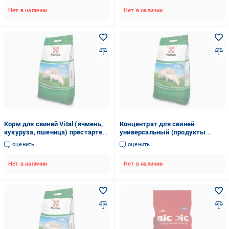
Нет в наличии
Нет в наличии
Корм для свиней Vital (ячмень,
Концентрат для свиней
кукуруза, пшеница) престартер
универсальный (продукты
25 кг Purina
переработки зерна злаков и сои)
оценить
оценить
25 кг PURINA.
Нет в наличии
Нет в наличии