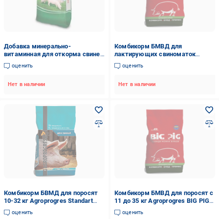
Добавка минерально-
Комбикорм БМВД для
витаминная для откорма свиней
лактирующих свиноматок
Turbo (аминокислоты,
Agroprogres BIG PIG Matra 20 кг
оценить
оценить
витамины, минералы) 25 кг
(1743975504)
Purina
Нет в наличии
Нет в наличии
Комбикорм БВМД для поросят
Комбикорм БМВД для поросят с
10-32 кг Agroprogres Standart
11 до 35 кг Agroprogres BIG PIG
Старт 25% 25 кг (1744163052)
Start 25% 25 кг (1743100099)
оценить
оценить