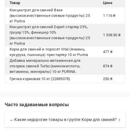
Товар
Цена
Концентрат для свиней Base
(высококачественные соевые продукты) 25
1 116 ₴
кг Purina
Концентрат для свиней Expert стартер 25%,
гроуэр 15%, финишер 10%
1 398.90 ₴
(высококачественные соевые продукты) 25
кг Purina
Корм для свиней и поросят Vital (ячмень,
477 ₴
кукуруза, пшеница) престартер 10 кг Purina
Добавка минерально-витаминная для
откорма свиней Turbo (аминокислоты,
874 ₴
витамины, минералы) 10 кг PURINA.
Гречка кормовая 10 кг (22889078)
250 ₴
Часто задаваемые вопросы
→ Какие недорогие товары в группе Корм для свиней?