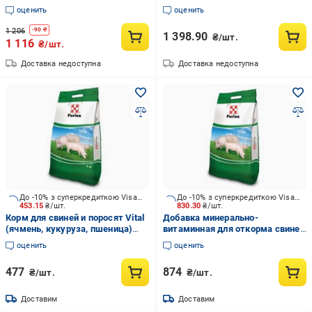
продукты) 25 кг Purina
финишер 10%
оценить
оценить
(высококачественные соевые
продукты) 25 кг Purina
1 206
-
90
₴
1 398.90
₴/шт.
1 116
₴/шт.
Доставка недоступна
Доставка недоступна
До -10% з суперкредиткою Visa Вигода
До -10% з суперкредиткою Visa Вигода
453.15
₴/шт.
830.30
₴/шт.
Корм для свиней и поросят Vital
Добавка минерально-
(ячмень, кукуруза, пшеница)
витаминная для откорма свиней
престартер 10 кг Purina
Turbo (аминокислоты,
оценить
оценить
витамины, минералы) 10 кг
PURINA.
477
874
₴/шт.
₴/шт.
Доставим
Доставим