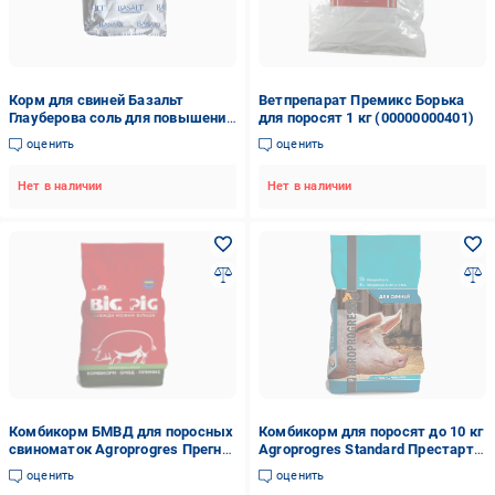
Корм для свиней Базальт
Ветпрепарат Премикс Борька
Глауберова соль для повышения
для поросят 1 кг (00000000401)
аппетита и улучшения
оценить
оценить
пищеварения 1 кг (00000007134)
Нет в наличии
Нет в наличии
Комбикорм БМВД для поросных
Комбикорм для поросят до 10 кг
свиноматок Agroprogres Прегна
Agroprogres Standard Престарт
10% 25 кг (1880241318)
100% 25 кг (1744028568)
оценить
оценить