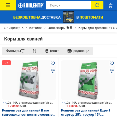
Эпицентр К
Каталог
Зоотовары 🐕🐈
Корм для домашних ж
Корм для свиней
Фильтры
Цена
Продавец
До -10% з суперкредиткою Visa Вигода
До -10% з суперкредиткою Visa Вигода
1 060.20
₴/шт.
1 328.95
₴/шт.
Концентрат для свиней Base
Концентрат для свиней Expert
(высококачественные соевые
стартер 25%, гроуэр 15%,