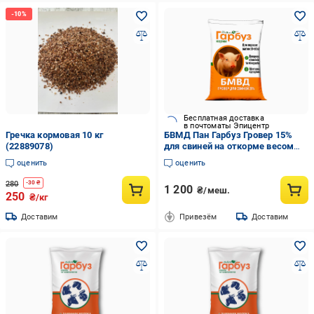
Бесплатная доставка
в почтоматы Эпицентр
Гречка кормовая 10 кг
БВМД Пан Гарбуз Гровер 15%
(22889078)
для свиней на откорме весом
30-60 кг 25 кг (35472448)
оценить
оценить
280
-
30
₴
1 200
₴/меш.
250
₴/кг
Доставим
Привезём
Доставим