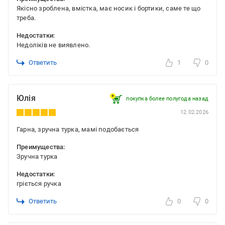
Якісно зроблена, вмістка, має носик і бортики, саме те що
треба.
Недостатки:
Недоліків не виявлено.
Ответить
1
0
Юлія
покупка более полугода назад
12.02.2026
Гарна, зручна турка, мамі подобається
Преимущества:
Зручна турка
Недостатки:
гріється ручка
Ответить
0
0