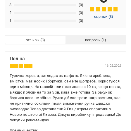
3
(0)
2
(0)
оценки
(
3
)
1
(0)
отзывы
вопросы
Поліна
16.02.2026
Турочка хороша, виглядає як на фото. Якісно зроблена,
вмістка, має носик і бортики, саме те що треба. Користуюся
один місяць. На газовій плиті закипає за 10 хв., якщо повна,
а якщо половина то за 5 хв. кава вже готова. За рахунок
бортика кава не збігає. Ручка дійсно трохи нагрівається, але
не критично, оскільки після вимкнення ручка швидко
вихолодає.Товар доставлений Епіцентром оперативно
Новою поштою зі Львова. Дякую виробнику і продавцям! До
покупки рекомендую.
Преимущества: