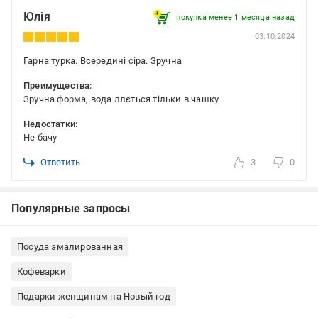
Юлія
покупка менее 1 месяца назад
03.10.2024
Гарна турка. Всередині сіра. Зручна
Преимущества:
Зручна форма, вода ллється тільки в чашку
Недостатки:
Не бачу
Ответить
3
0
Популярные запросы
Посуда эмалированная
Кофеварки
Подарки женщинам на Новый год
Подарки коллегам на Новый год
Подарки мужчинам на Новый год
Всё для приготовления кофе
Посуда для чая и кофе
Турки Metrot