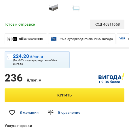
Готов к отправке
КОД
40311658
-5% з суперкредиткою VISA Вигода
-
224.20
₴/пог. м
До -10% з суперкредиткою Visa
Вигода
236
₴/пог. м
+ 2.36 балла
КУПИТЬ
В желания
В сравнение
Услуга порезки