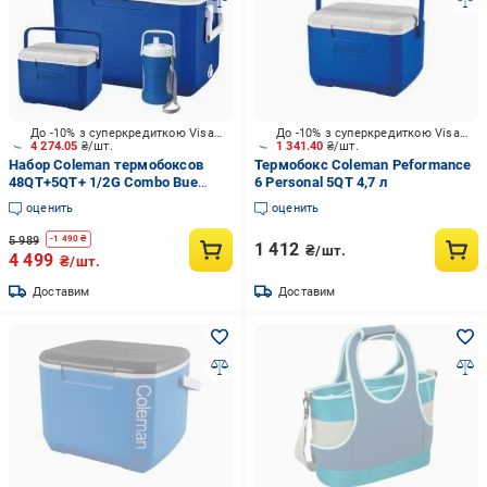
До -10% з суперкредиткою Visa Вигода
До -10% з суперкредиткою Visa Вигода
4 274.05
₴/шт.
1 341.40
₴/шт.
Набор Coleman термобоксов
Термобокс Coleman Peformance
48QT+5QT+ 1/2G Combo Bue
6 Personal 5QT 4,7 л
(114947)
оценить
оценить
5 989
-
1 490
₴
1 412
₴/шт.
4 499
₴/шт.
Доставим
Доставим