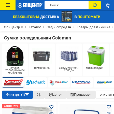
Эпицентр К
Каталог
Сад и огород 🏡
Товары для пикника
Сумки-холодильники Coleman
СУМКИ-
ТЕРМОБОКСЫ
АККУМУЛЯТОРЫ
АВТОХОЛОДИЛЬНИКИ
ХОЛОДИЛЬНИКИ
ХОЛОДА
МАЛЕНЬКИЕ
Фильтры (1)
Цена
Продавец
очистить