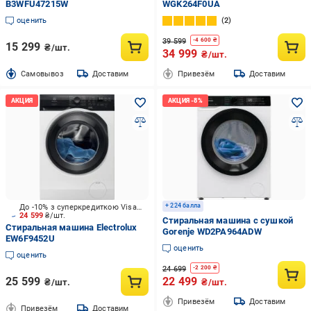
B3WFU47215W
WGK264F0UA
оценить
2
39 599
-
4 600
₴
15 299
₴/шт.
34 999
₴/шт.
Cамовывоз
Доставим
Привезём
Доставим
+ 224 балла
До -10% з суперкредиткою Visa Вигода
24 599
₴/шт.
Стиральная машина с сушкой
Стиральная машина Electrolux
Gorenje WD2PA964ADW
EW6F9452U
оценить
оценить
24 699
-
2 200
₴
25 599
22 499
₴/шт.
₴/шт.
Привезём
Доставим
Привезём
Доставим