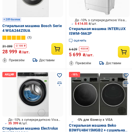
+ 289 баллов
До -10% з суперкредиткою Visa Вигода
5 414.05
₴/шт.
Стиральная машина Bosch Serie
Стиральная машина INTERLUX
4 WGA244Z0UA
ISWM-5662P
1
оценить
31 099
-
2 100
₴
6 629
-
930
₴
28 999
₴/шт.
5 699
₴/шт.
Привезём
Доставим
Привезём
Доставим
До -10% з суперкредиткою Visa Вигода
-5% для бізнесу з VISA
35 399
₴/шт.
Стиральная машина Beko
Стиральная машина Electrolux
B3WFU48415MGB2 + сушильная