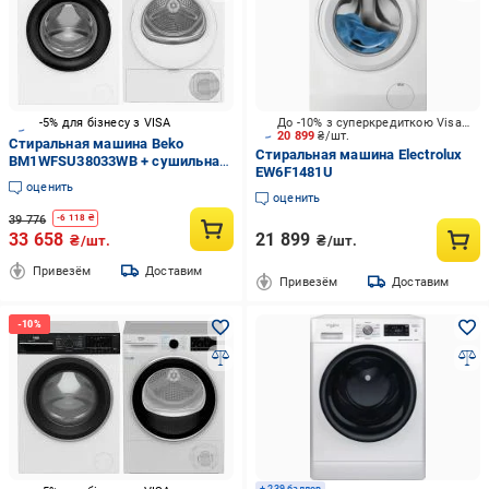
-5% для бізнесу з VISA
До -10% з суперкредиткою Visa Вигода
20 899
₴/шт.
Стиральная машина Beko
Стиральная машина Electrolux
BM1WFSU38033WB + сушильная
EW6F1481U
машина BM3T38239WW
оценить
оценить
39 776
-
6 118
₴
33 658
21 899
₴/шт.
₴/шт.
Привезём
Доставим
Привезём
Доставим