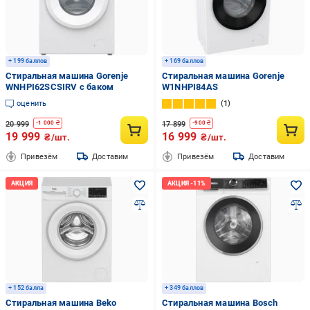
+ 199 баллов
+ 169 баллов
Стиральная машина Gorenje
Стиральная машина Gorenje
WNHPI62SCSIRV с баком
W1NHPI84AS
оценить
1
20 999
17 899
-
1 000
₴
-
900
₴
19 999
16 999
₴/шт.
₴/шт.
Привезём
Доставим
Привезём
Доставим
+ 152 балла
+ 349 баллов
Стиральная машина Beko
Стиральная машина Bosch