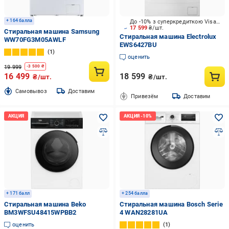
+ 164 балла
До -10% з суперкредиткою Visa Вигода
17 599
₴/шт.
Стиральная машина Samsung
Стиральная машина Electrolux
WW70FG3M05AWLF
EWS6427BU
1
оценить
19 999
-
3 500
₴
16 499
18 599
₴/шт.
₴/шт.
Cамовывоз
Доставим
Привезём
Доставим
+ 171 балл
+ 254 балла
Стиральная машина Beko
Стиральная машина Bosch Serie
BM3WFSU48415WPBB2
4 WAN28281UA
оценить
1