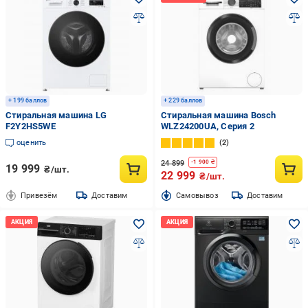
+ 199 баллов
+ 229 баллов
Стиральная машина LG
Стиральная машина Bosch
F2Y2HS5WE
WLZ24200UA, Серия 2
оценить
2
24 899
-
1 900
₴
19 999
₴/шт.
22 999
₴/шт.
Привезём
Доставим
Cамовывоз
Доставим