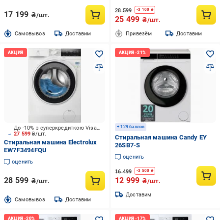
28 599
-
3 100
₴
17 199
₴/шт.
25 499
₴/шт.
Cамовывоз
Доставим
Привезём
Доставим
+ 129 баллов
До -10% з суперкредиткою Visa Вигода
27 599
₴/шт.
Стиральная машина Candy EY
Стиральная машина Electrolux
26SB7-S
EW7F3494FQU
оценить
оценить
16 499
-
3 500
₴
28 599
12 999
₴/шт.
₴/шт.
Доставим
Cамовывоз
Доставим