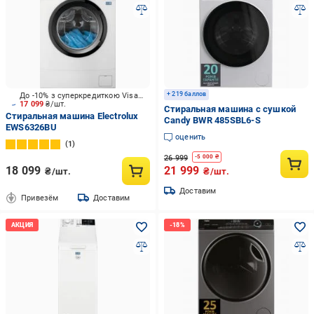
+ 219 баллов
До -10% з суперкредиткою Visa Вигода
17 099
₴/шт.
Стиральная машина с сушкой
Стиральная машина Electrolux
Candy BWR 485SBL6-S
EWS6326BU
оценить
1
26 999
-
5 000
₴
18 099
21 999
₴/шт.
₴/шт.
Доставим
Привезём
Доставим