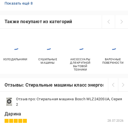
Стиральные машины БОШ белый
Electrolux стиральные машины с паром
Стирально-сушильные машины LG
Стиральные машины Hansa белый
Стиральные машины LG прямой привод
Стирально-сушильные машины узкие
Стиральные машины Atlant 7-8,5 кг
Стиральные машины Whirlpool вертикальные
Показать ещё 8
Также покупают из категорий
ХОЛОДИЛЬНИКИ
СУШИЛЬНЫЕ
АКСЕССУАРЫ
ВАРОЧНЫЕ
МАШИНЫ
ДЛЯ КРУПНОЙ
ПОВЕРХНОСТИ
БЫТОВОЙ
ТЕХНИКИ
Отзывы: Стиральные машины класс энергопотреблен
Отзыв про: Стиральная машина Bosch WLZ2420SUA, Серия
2
Дарина
28.07.2026