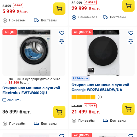
32 999
-
3 000
₴
6 899
-
900
₴
29 999
₴/шт.
5 999
₴/шт.
Cамовывоз
Доставим
Привезём
Доставим
+ 214 балла
До -10% з суперкредиткою Visa Вигода
35 399
₴/шт.
Стиральная машина с сушкой
Стиральная машина с сушкой
Gorenje WD2PA854ADW/UA
Electrolux EW7W4602QU
1
оценить
24 199
-
2 700
₴
36 399
21 499
₴/шт.
₴/шт.
Привезём
Доставим
Привезём
Доставим