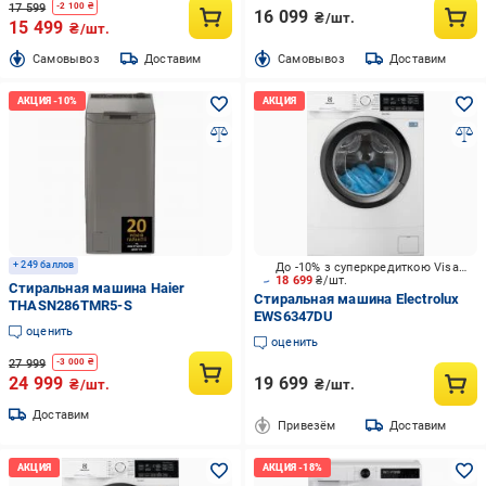
17 599
-
2 100
₴
16 099
₴/шт.
15 499
₴/шт.
Cамовывоз
Доставим
Cамовывоз
Доставим
+ 249 баллов
До -10% з суперкредиткою Visa Вигода
18 699
₴/шт.
Стиральная машина Haier
Стиральная машина Electrolux
THASN286TMR5-S
EWS6347DU
оценить
оценить
27 999
-
3 000
₴
24 999
19 699
₴/шт.
₴/шт.
Доставим
Привезём
Доставим