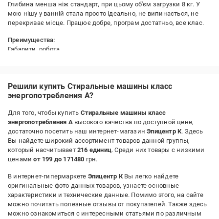
Глибина менша ніж стандарт, при цьому об'єм загрузки 8 кг. У
мою нішу у ванній стала просто ідеально, не випинається, не
перекриває місце. Працює добре, програм достатньо, все клас.
Преимущества:
Габарити, робота
Решили купить Стиральные машины класс
энергопотребления A?
Для того, чтобы купить
Стиральные машины класс
энергопотребления A
высокого качества по доступной цене,
достаточно посетить наш интернет-магазин
Эпицентр К
. Здесь
Вы найдете широкий ассортимент товаров данной группы,
который насчитывает
216 единиц
. Среди них товары с низкими
ценами
от 199 до 171480
грн.
В интернет-гипермаркете
Эпицентр К
Вы легко найдете
оригинальные фото данных товаров, узнаете основные
характеристики и технические данные. Помимо этого, на сайте
можно почитать полезные отзывы от покупателей. Также здесь
можно ознакомиться с интересными статьями по различным