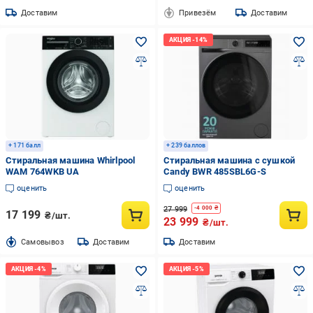
Доставим
Привезём
Доставим
+ 171 балл
+ 239 баллов
Стиральная машина Whirlpool
Стиральная машина с сушкой
WAM 764WKB UA
Candy BWR 485SBL6G-S
оценить
оценить
27 999
-
4 000
₴
17 199
₴/шт.
23 999
₴/шт.
Cамовывоз
Доставим
Доставим