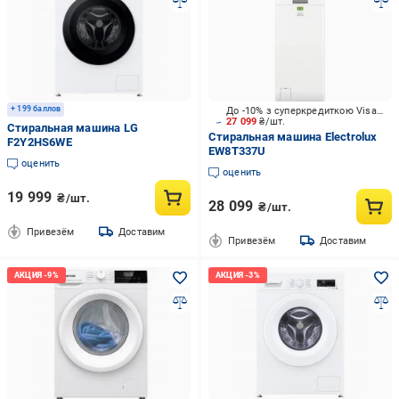
+ 199 баллов
До -10% з суперкредиткою Visa Вигода
27 099
₴/шт.
Стиральная машина LG
Стиральная машина Electrolux
F2Y2HS6WE
EW8T337U
оценить
оценить
19 999
₴/шт.
28 099
₴/шт.
Привезём
Доставим
Привезём
Доставим