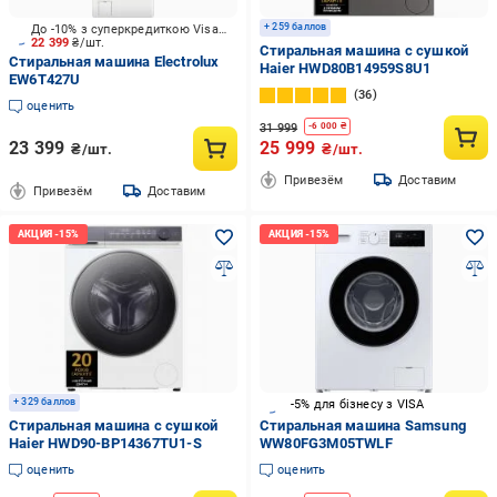
+ 259 баллов
До -10% з суперкредиткою Visa Вигода
22 399
₴/шт.
Стиральная машина с сушкой
Стиральная машина Electrolux
Haier HWD80B14959S8U1
EW6T427U
36
оценить
31 999
-
6 000
₴
23 399
25 999
₴/шт.
₴/шт.
Привезём
Доставим
Привезём
Доставим
+ 329 баллов
-5% для бізнесу з VISA
Стиральная машина с сушкой
Стиральная машина Samsung
Haier HWD90-BP14367TU1-S
WW80FG3M05TWLF
оценить
оценить