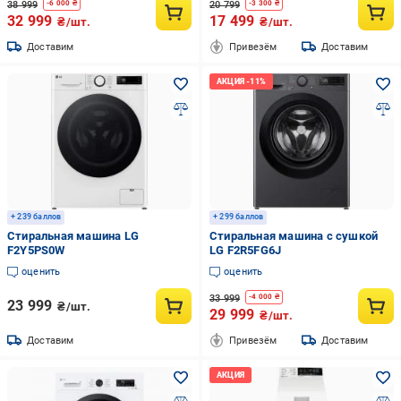
38 999
20 799
-
6 000
₴
-
3 300
₴
32 999
17 499
₴/шт.
₴/шт.
Доставим
Привезём
Доставим
+ 239 баллов
+ 299 баллов
Стиральная машина LG
Стиральная машина с сушкой
F2Y5PS0W
LG F2R5FG6J
оценить
оценить
33 999
-
4 000
₴
23 999
₴/шт.
29 999
₴/шт.
Доставим
Привезём
Доставим