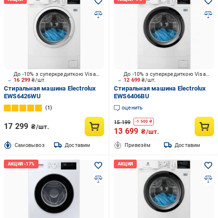
До -10% з суперкредиткою Visa Вигода
До -10% з суперкредиткою Visa Вигода
16 299
₴/шт.
12 699
₴/шт.
Стиральная машина Electrolux
Стиральная машина Electrolux
EWS6426WU
EWS6406BU
1
оценить
15 199
-
1 500
₴
17 299
₴/шт.
13 699
₴/шт.
Cамовывоз
Доставим
Привезём
Доставим