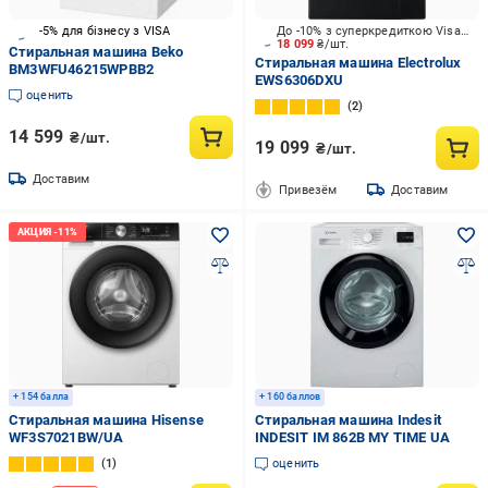
-5% для бізнесу з VISA
До -10% з суперкредиткою Visa Вигода
18 099
₴/шт.
Стиральная машина Beko
Стиральная машина Electrolux
BM3WFU46215WPBB2
EWS6306DXU
оценить
2
14 599
₴/шт.
19 099
₴/шт.
Доставим
Привезём
Доставим
+ 154 балла
+ 160 баллов
Стиральная машина Hisense
Стиральная машина Indesit
WF3S7021BW/UA
INDESIT IM 862B MY TIME UA
1
оценить