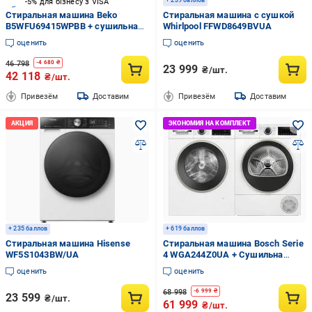
+ 239 баллов
-5% для бізнесу з VISA
Стиральная машина Beko
Стиральная машина с сушкой
B5WFU69415WPBB + сушильная
Whirlpool FFWD8649BVUA
машина B5T69233
оценить
оценить
46 798
-
4 680
₴
23 999
₴/шт.
42 118
₴/шт.
Привезём
Доставим
Привезём
Доставим
+ 235 баллов
+ 619 баллов
Стиральная машина Hisense
Стиральная машина Bosch Serie
WF5S1043BW/UA
4 WGA244Z0UA + Сушильна
машина Serie 4 WQG14210UA
оценить
оценить
68 998
-
6 999
₴
23 599
₴/шт.
61 999
₴/шт.