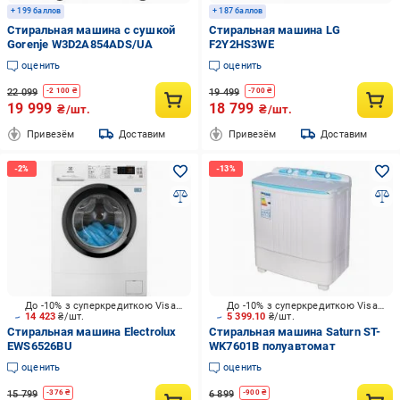
+ 199 баллов
+ 187 баллов
Стиральная машина с сушкой
Стиральная машина LG
Gorenje W3D2A854ADS/UA
F2Y2HS3WE
оценить
оценить
22 099
19 499
-
2 100
₴
-
700
₴
19 999
18 799
₴/шт.
₴/шт.
Привезём
Доставим
Привезём
Доставим
До -10% з суперкредиткою Visa Вигода
До -10% з суперкредиткою Visa Вигода
14 423
₴/шт.
5 399.10
₴/шт.
Стиральная машина Electrolux
Стиральная машина Saturn ST-
EWS6526BU
WK7601B полуавтомат
оценить
оценить
15 799
6 899
-
376
₴
-
900
₴