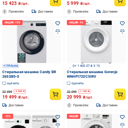
15 423
5 999
₴/шт.
₴/шт.
Привезём
Доставим
Привезём
Доставим
От 1 400.07 ₴ X 15
+ 194 балла
Стиральная машина Candy BR
Стиральная машина Gorenje
26SSB5-S
WNHPI72SCSIRV
оценить
оценить
22 999
22 099
-
3 500
₴
-
1 100
₴
19 499
20 999
₴/шт.
₴/шт.
Доставим
Привезём
Доставим