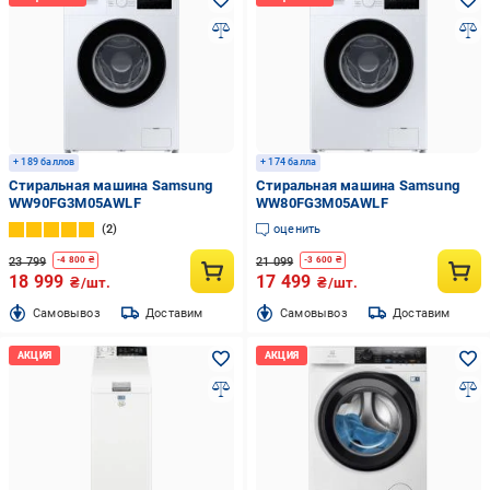
+ 189 баллов
+ 174 балла
Стиральная машина Samsung
Стиральная машина Samsung
WW90FG3M05AWLF
WW80FG3M05AWLF
2
оценить
23 799
21 099
-
4 800
₴
-
3 600
₴
18 999
17 499
₴/шт.
₴/шт.
Cамовывоз
Доставим
Cамовывоз
Доставим