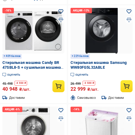
+ 409 баллов
+ 229 баллов
Стиральная машина Candy BR
Стиральная машина Samsung
47SBL8-S + сушильная машина
WW80FG5L32ABLE
CANDY BRS 7N2BX-S
оценить
оценить
45 498
26 499
-
4 550
₴
-
3 500
₴
40 948
22 999
₴/шт.
₴/шт.
Доставим
Cамовывоз
Доставим