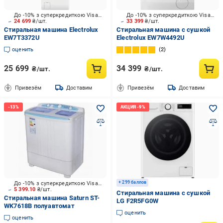
До -10% з суперкредиткою Visa Вигода
До -10% з суперкредиткою Visa Вигода
24 699
₴/шт.
33 399
₴/шт.
Стиральная машина Electrolux
Стиральная машина с сушкой
EW7T3372U
Electrolux EW7W4492U
оценить
2
25 699
34 399
₴/шт.
₴/шт.
Привезём
Доставим
Привезём
Доставим
+ 299 баллов
До -10% з суперкредиткою Visa Вигода
5 399.10
₴/шт.
Стиральная машина с сушкой
Стиральная машина Saturn ST-
LG F2R5FG0W
WK7618B полуавтомат
оценить
оценить