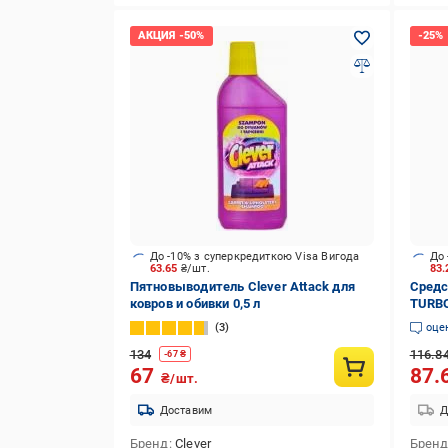
До -10% з суперкредиткою Visa Вигода
До 
63.65
₴/шт.
83
Пятновыводитель Clever Attack для
Средс
ковров и обивки 0,5 л
TURBO
3
оце
134
116.8
-
67
₴
67
87.
₴/шт.
Доставим
Д
Бренд
Clever
Брен