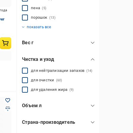
пена
(5)
игода
порошок
(13)
ver
спрей
(17)
показать все
Вес г
Чистка и уход
для нейтрализации запахов
(14)
для очистки
(60)
для удаления жира
(9)
Объем л
Страна-производитель
Болгария
(1)