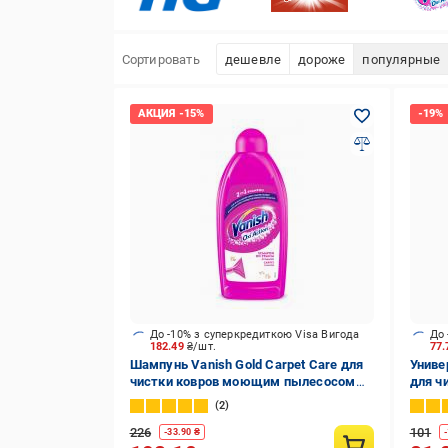
Сортировать
дешевле
дороже
популярные
До -10% з суперкредиткою Visa Вигода
До 
182.49
₴/шт.
77
Шампунь Vanish Gold Carpet Care для
Униве
чистки ковров моющим пылесосом
для чи
0,5 л
2
226
101
-
33.90
₴
-