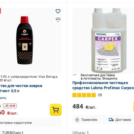
Бесплатная доставка
-10% з суперкредиткою Visa Вигода
в почтоматы Эпицентр
.22
₴/шт.
Профессиональное чистящее
тво для чистки ковров
средство Lakma Profimax Carpex
чист 0,5 л
моющий пылесос для экстракц
3
очистки ковровых покрытий и о
нить
мебели 1 л (3038)
484
4
-
29.24
₴
₴/шт.
60
₴/шт.
Привезём
Доставим
оставка недоступна
д
TURBOчист
Объем
1