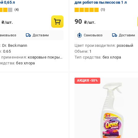
й 0,65 л
для роботов пылесосов 1 л
4
1
9
90
₴/шт.
₴/шт.
амовывоз
Доставим
Cамовывоз
Доставим
д
Dr. Beckmann
Цвет производителя
розовый
м
0.65
Объем
1
 применения
ковровые покрытия
Тип средства
без хлора
редства
без хлора