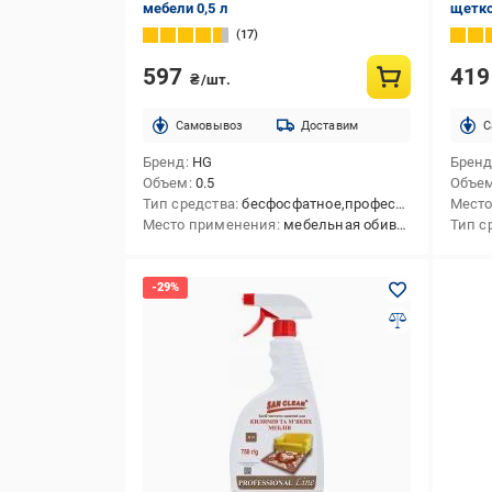
мебели 0,5 л
щетко
17
597
41
₴/шт.
Cамовывоз
Доставим
C
Бренд
HG
Брен
Объем
0.5
Объе
Тип средства
бесфосфатное,профессиональное
Место
Место применения
мебельная обивка,ковровые покрытия
Тип с