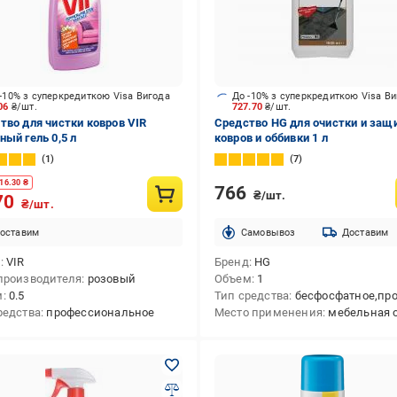
-10% з суперкредиткою Visa Вигода
До -10% з суперкредиткою Visa В
.06
₴/шт.
727.70
₴/шт.
тво для чистки ковров VIR
Средство HG для очистки и защ
ный гель 0,5 л
ковров и оббивки 1 л
1
7
16.30
₴
766
₴/шт.
70
₴/шт.
оставим
Cамовывоз
Доставим
д
VIR
Бренд
HG
производителя
розовый
Объем
1
м
0.5
Тип средства
бесфосфатное,профессион
редства
профессиональное
Место применения
мебельная обивка,текстиль,ковров