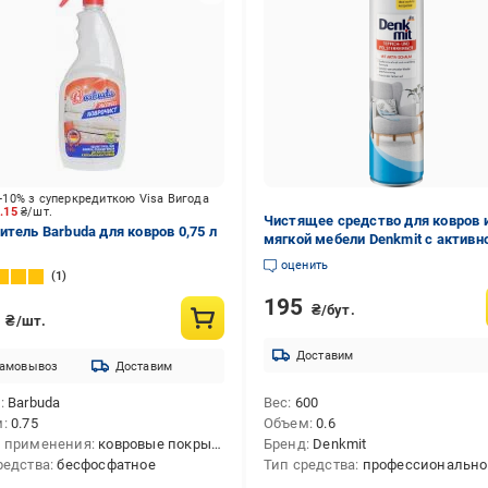
-10% з суперкредиткою Visa Вигода
1.15
₴/шт.
Чистящее средство для ковров 
итель Barbuda для ковров 0,75 л
мягкой мебели Denkmit с активн
пеной 600 мл (20798681)
оценить
1
195
₴/бут.
7
₴/шт.
Доставим
амовывоз
Доставим
д
Barbuda
Вес
600
м
0.75
Объем
0.6
 применения
ковровые покрытия
Бренд
Denkmit
редства
бесфосфатное
Тип средства
профессиональное,без 