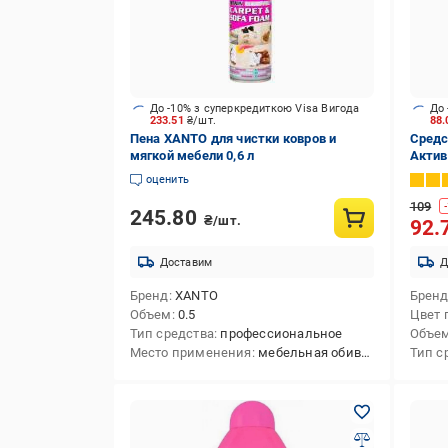
До -10% з суперкредиткою Visa Вигода
До 
233.51
₴/шт.
88
Пена XANTO для чистки ковров и
Средс
мягкой мебели 0,6 л
Актив
оценить
109
-
245.80
₴/шт.
92.
Доставим
Д
Бренд
XANTO
Брен
Объем
0.5
Цвет 
Тип средства
профессиональное
Объе
Место применения
мебельная обивка,ковровые покрытия,текстиль
Тип с