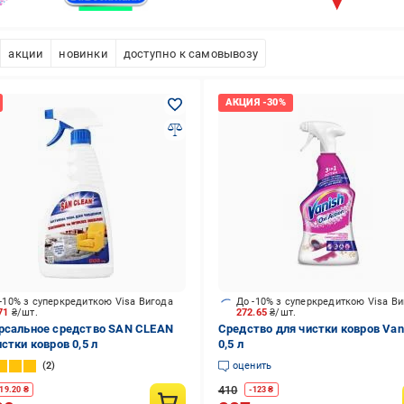
акции
новинки
доступно к самовывозу
-10% з суперкредиткою Visa Вигода
До -10% з суперкредиткою Visa В
.71
₴/шт.
272.65
₴/шт.
рсальное средство SAN CLEAN
Средство для чистки ковров Van
стки ковров 0,5 л
0,5 л
2
оценить
410
19.20
₴
-
123
₴