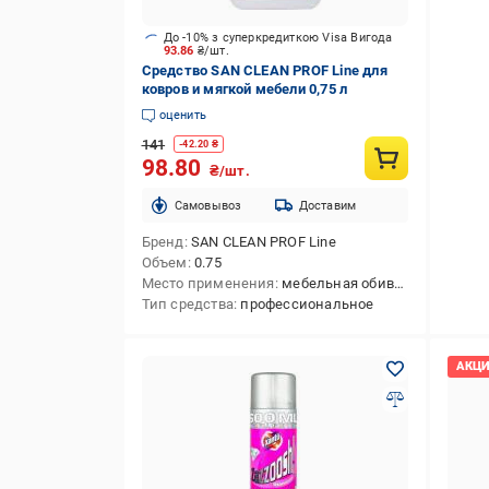
До -10% з суперкредиткою Visa Вигода
93.86
₴/шт.
Средство SAN CLEAN PROF Line для
ковров и мягкой мебели 0,75 л
оценить
141
-
42.20
₴
98.80
₴/шт.
Cамовывоз
Доставим
Бренд
SAN CLEAN PROF Line
Объем
0.75
Место применения
мебельная обивка
Тип средства
профессиональное