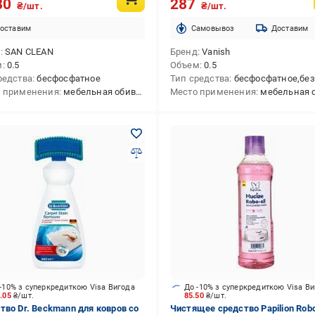
80
287
₴/шт.
₴/шт.
оставим
Cамовывоз
Доставим
д
SAN CLEAN
Бренд
Vanish
м
0.5
Объем
0.5
редства
бесфосфатное
Тип средства
бесфосфатное,без х
 применения
мебельная обивка,ковровые покрытия
Место применения
мебельная обивка,ковровые покрыт
-10% з суперкредиткою Visa Вигода
До -10% з суперкредиткою Visa В
8.05
₴/шт.
85.50
₴/шт.
тво Dr. Beckmann для ковров со
Чистящее средство Papilion Rob