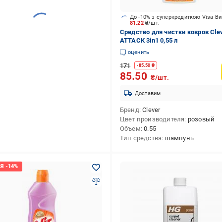
До -10% з суперкредиткою Visa В
81.22
₴/шт.
Средство для чистки ковров Cle
ATTACK 3in1 0,55 л
оценить
171
-
85.50
₴
85.50
₴/шт.
Доставим
Бренд
Clever
Цвет производителя
розовый
Объем
0.55
Тип средства
шампунь