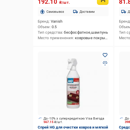
192.10
81.
₴/шт.
Cамовывоз
Доставим
Д
Бренд
Vanish
Брен
Объем
0.5
Объе
Тип средства
бесфосфатное,шампунь
Тип с
Место применения
ковровые покрытия
Место
До -10% з суперкредиткою Visa Вигода
До 
567.15
₴/шт.
39
Спрей HG для очистки ковров и мягкой
Средс