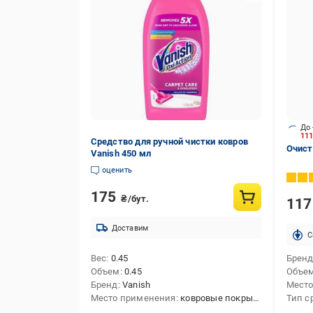
До 
11
Средство для ручной чистки ковров
Очист
Vanish 450 мл
оценить
175
₴/бут.
11
Доставим
C
Вес
0.45
Брен
Объем
0.45
Объе
Бренд
Vanish
Место
Место применения
ковровые покрытия
Тип с