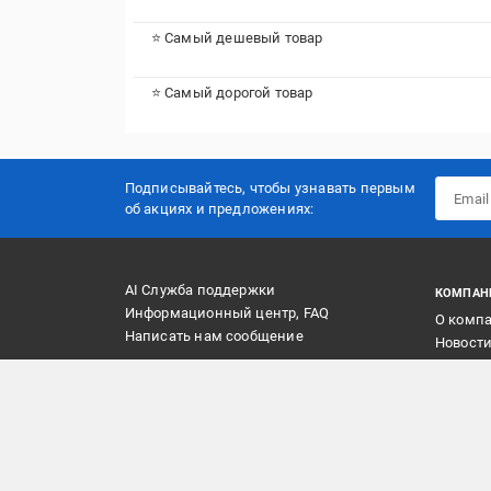
⭐ Самый дешевый товар
⭐ Самый дорогой товар
Подписывайтесь, чтобы узнавать первым
об акцияx и предложениях:
AI Служба поддержки
КОМПАН
Информационный центр, FAQ
О комп
Написать нам сообщение
Новост
Контак
Ваканс
Постав
Маркет
Реклам