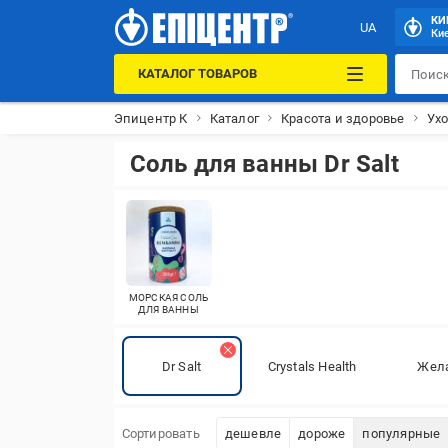
КИ
UA
Кие
КАТАЛОГ ТОВАРОВ
Эпицентр К
Каталог
Красота и здоровье
Ух
Соль для ванны Dr Salt
МОРСКАЯ СОЛЬ
ДЛЯ ВАННЫ
Dr Salt
Crystals Health
Жел
Сортировать
дешевле
дороже
популярные