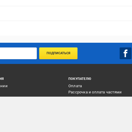
ПОДПИСАТЬСЯ
ИЯ
ПОКУПАТЕЛЮ
ании
Оплата
и
Рассрочка и оплата частями
ты
Доставка и самовывоз
ии
Возврат товара
щикам
Гарантия и сервис
плейс
Услуги
а
Подарочные сертификаты
Программа Выгода!