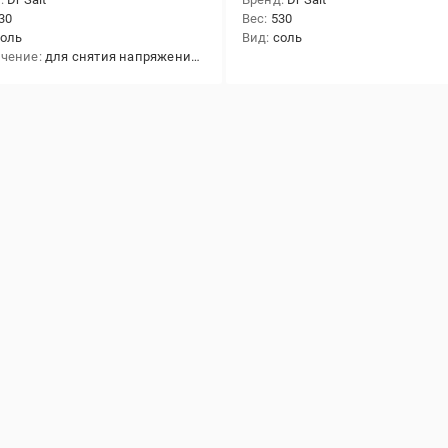
30
Вес
530
соль
Вид
соль
ачение
для снятия напряжения в мышцах