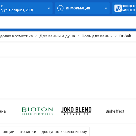
ЕВ
ЭПИЦЕН
ИНФОРМАЦИЯ
в, ул. Полярная, 20-Д
БИЗНЕС
одовая косметика
Для ванны и душа
Соль для ванны
Dr Salt
ана
Bisheffect
акции
новинки
доступно к самовывозу