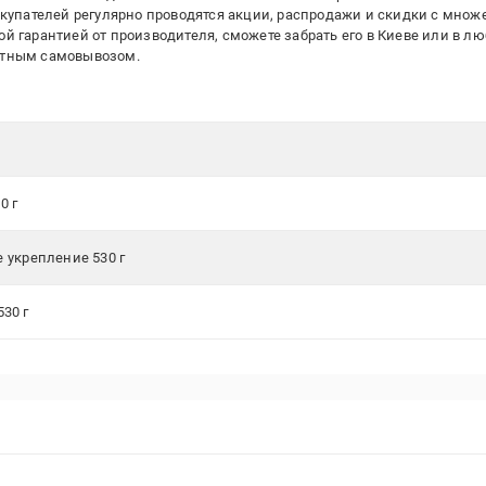
окупателей регулярно проводятся акции, распродажи и скидки с множ
 гарантией от производителя, сможете забрать его в Киеве или в л
атным самовывозом.
0 г
е укрепление 530 г
530 г