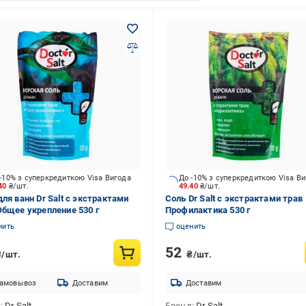
-10% з суперкредиткою Visa Вигода
До -10% з суперкредиткою Visa В
.40
₴/шт.
49.40
₴/шт.
для ванн Dr Salt с экстрактами
Соль Dr Salt с экстрактами трав
Общее укрепление 530 г
Профилактика 530 г
нить
оценить
52
₴/шт.
₴/шт.
амовывоз
Доставим
Доставим
д
Dr Salt
Бренд
Dr Salt