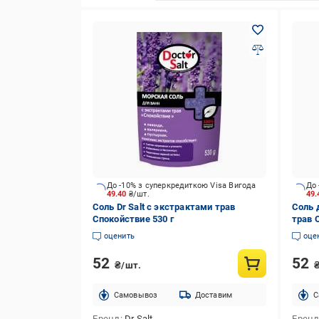
До -10% з суперкредиткою Visa Вигода
До 
49.40
₴/шт.
49
Соль Dr Salt с экстрактами трав
Соль 
Спокойствие 530 г
трав 
оценить
оце
52
52
₴/шт.
Cамовывоз
Доставим
C
Бренд
Dr Salt
Брен