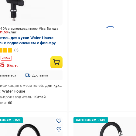
-10% з суперкредиткою Visa Вигода
01.50
₴/шт.
тель для кухни Water House
y+ с подключением к фильтру
ый
5
-
765
₴
35
₴/шт.
амовывоз
Доставим
ификация смесителей
для кухни
д
Water House
а-производитель
Китай
тия
60