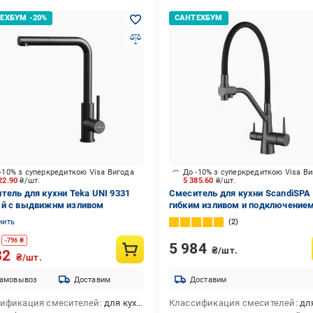
-10% з суперкредиткою Visa Вигода
До -10% з суперкредиткою Visa В
22.90
₴/шт.
5 385.60
₴/шт.
тель для кухни Teka UNI 9331
Смеситель для кухни ScandiSPA
й с выдвижнм изливом
гибким изливом и подключением
фильтру черный
нить
2
-
796
₴
5 984
₴/шт.
82
₴/шт.
амовывоз
Доставим
Доставим
ификация смесителей
для кухни
Классификация смесителей
для