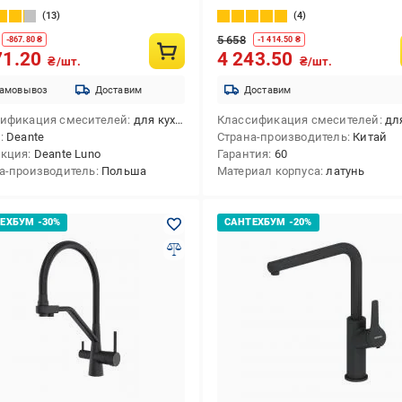
фильтру нержавеющая сталь
13
4
5 658
-
867.80
₴
-
1 414.50
₴
71.20
4 243.50
₴/шт.
₴/шт.
амовывоз
Доставим
Доставим
ификация смесителей
для кухни
Классификация смесителей
для
д
Deante
Страна-производитель
Китай
екция
Deante Luno
Гарантия
60
а-производитель
Польша
Материал корпуса
латунь