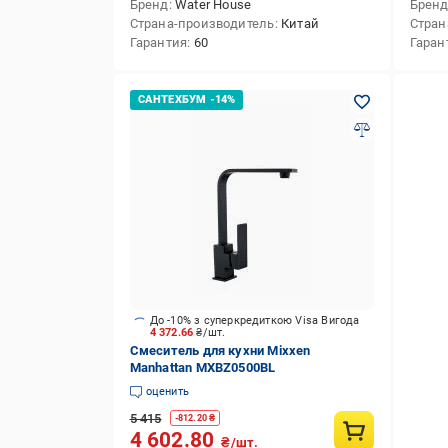
Бренд
Water House
Брен
Страна-производитель
Китай
Стран
Гарантия
60
Гаран
До -10% з суперкредиткою Visa Вигода
4 372.66
₴/шт.
Смеситель для кухни Mixxen
Manhattan MXBZ0500BL
оценить
5 415
-
812.20
₴
4 602.80
₴/шт.