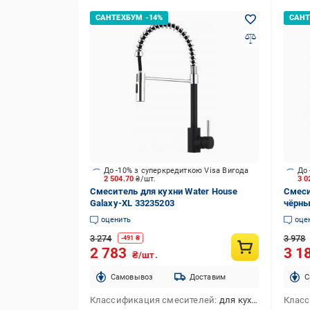
До -10% з суперкредиткою Visa Вигода
До 
2 504.70
₴/шт.
3 0
Смеситель для кухни Water House
Смеси
Galaxy-XL 33235203
чёрны
оценить
оце
3 274
3 978
-
491
₴
2 783
3 1
₴/шт.
Cамовывоз
Доставим
C
Классификация смесителей
для кухни
Класс