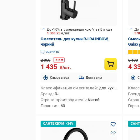
До -10% з суперкредиткою Visa Вигода
До 
1 363.25
₴/шт.
3 9
Смеситель для кухни RJ RAINBOW,
Смеси
чорний
Galax
черн
оценить
2 050
5 100
-
615
₴
1 435
4 3
₴/шт.
Cамовывоз
Доставим
C
Классификация смесителей
для кухни
Класс
Бренд
RJ
Брен
Страна-производитель
Китай
Стран
Гарантия
60
Гаран