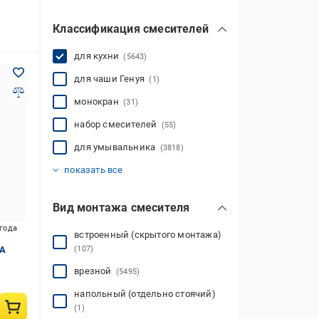
Классификация смесителей
для кухни
(5643)
для чаши Генуя
(1)
монокран
(31)
набор смесителей
(55)
для умывальника
(3818)
для ванной
для душа (душевой кабины)
для биде (гигиенического душа)
для писсуара
(2449)
(3)
показать все
(1043)
(325)
Вид монтажа смесителя
игода
встроенный (скрытого монтажа)
MA
(107)
врезной
(5495)
напольный (отдельно стоячий)
(1)