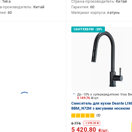
д
Teka
Страна-производитель
Китай
а-производитель
Китай
Гарантия
60
тия
60
Материал корпуса
латунь
До -10% з суперкредиткою Visa В
5 149.76
₴/шт.
Смеситель для кухни Deante LI
BBM_N72M з висувним носиком
2
6 776
-
1 355.20
₴
5 420.80
₴/шт.