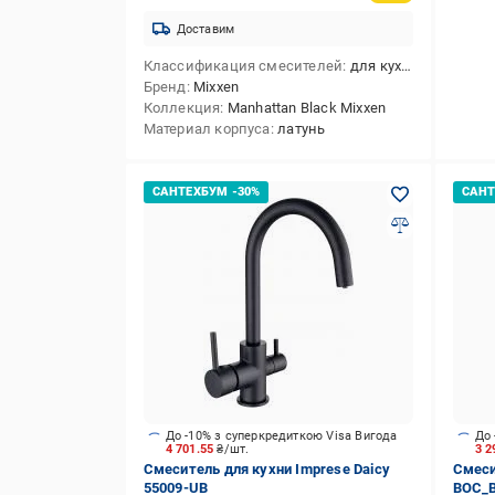
Доставим
Классификация смесителей
для кухни
Бренд
Mixxen
Коллекция
Manhattan Black Mixxen
Материал корпуса
латунь
До -10% з суперкредиткою Visa Вигода
До 
4 701.55
₴/шт.
3 2
Смеситель для кухни Imprese Daicy
Смеси
55009-UB
BOC_