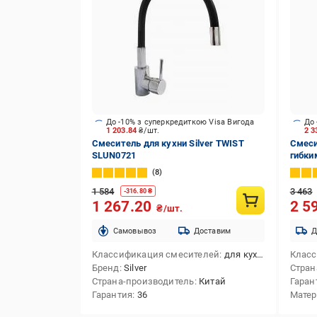
До -10% з суперкредиткою Visa Вигода
До 
1 203.84
₴/шт.
2 3
Смеситель для кухни Silver TWIST
Смеси
SLUN0721
гибки
8
1 584
3 463
-
316.80
₴
1 267.20
2 5
₴/шт.
Cамовывоз
Доставим
Д
Классификация смесителей
для кухни
Класс
Бренд
Silver
Стран
Страна-производитель
Китай
Гаран
Гарантия
36
Матер