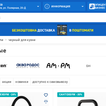
ЕВ
ЭПИЦЕН
ИНФОРМАЦИЯ
в, ул. Полярная, 20-Д
БИЗНЕС
ли
черный для кухни
ые
GH
акции
новинки
доступно к самовывозу