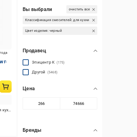
Вы выбрали
очистить все
Классификация смесителей:
для кухни
Цвет изделия:
черный
Продавец
игода
W Г-
Эпицентр К
(175)
Другой
(5468)
Цена
 кухни
Бренды