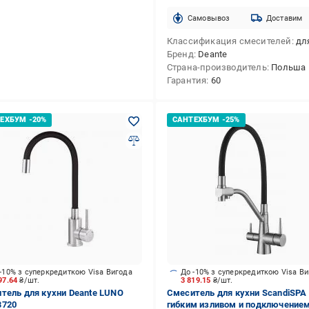
Cамовывоз
Доставим
Классификация смесителей
для
Бренд
Deante
Страна-производитель
Польша
Гарантия
60
-10% з суперкредиткою Visa Вигода
До -10% з суперкредиткою Visa В
97.64
₴/шт.
3 819.15
₴/шт.
тель для кухни Deante LUNO
Смеситель для кухни ScandiSPA
B720
гибким изливом и подключением