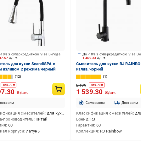
-10% з суперкредиткою Visa Вигода
До -10% з суперкредиткою Visa В
37.57
₴/шт.
1 462.33
₴/шт.
тель для кухни ScandiSPA с
Смеситель для кухни RJ RAINBO
м изливом 2 режима черный
излив, чорний
12
1
2 199
-
865.70
₴
-
659.70
₴
97.30
1 539.30
₴/шт.
₴/шт.
оставим
Cамовывоз
Доставим
ификация смесителей
для кухни
Классификация смесителей
для
а-производитель
Китай
Бренд
RJ
тия
60
Гарантия
60
иал корпуса
латунь
Коллекция
RJ Rainbow