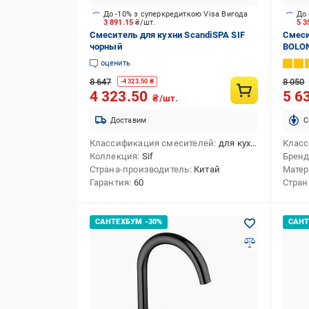
До -10% з суперкредиткою Visa Вигода
До 
3 891.15
₴/шт.
5 3
Смеситель для кухни ScandiSPA SIF
Смеси
чорный
BOLON
оценить
8 647
8 050
-
4 323.50
₴
4 323.50
5 6
₴/шт.
Доставим
C
Классификация смесителей
для кухни
Класс
Коллекция
Sif
Брен
Страна-производитель
Китай
Матер
Гарантия
60
Стран