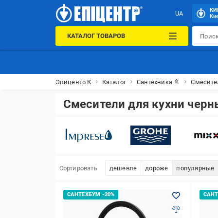
КИ
UA
Кие
КАТАЛОГ ТОВАРОВ
Эпицентр К
Каталог
Сантехника 🚿
Смесите
Смесители для кухни черн
Сортировать
дешевле
дороже
популярные