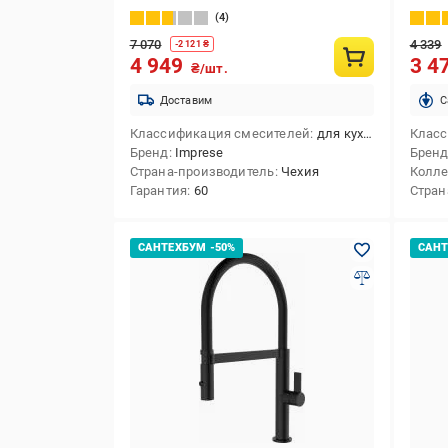
4
7 070
4 339
-
2 121
₴
4 949
3 4
₴/шт.
Доставим
C
Классификация смесителей
для кухни
Класс
Бренд
Imprese
Брен
Страна-производитель
Чехия
Колл
Гарантия
60
Стран