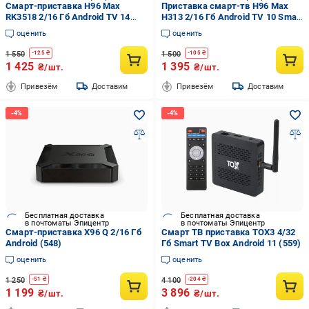
Смарт-приставка H96 Max
Приставка смарт-тв H96 Max
RK3518 2/16 Гб Android TV 14
H313 2/16 Гб Android TV 10 Smart
(591-B-16)
Box (578)
оценить
оценить
1 550
1 500
-
125
₴
-
105
₴
1 425
1 395
₴/шт.
₴/шт.
Привезём
Доставим
Привезём
Доставим
Бесплатная доставка
Бесплатная доставка
в почтоматы Эпицентр
в почтоматы Эпицентр
Смарт-приставка X96 Q 2/16 Гб
Смарт ТВ приставка TOX3 4/32
Android (548)
Гб Smart TV Box Android 11 (559)
оценить
оценить
1 250
4 100
-
51
₴
-
204
₴
1 199
3 896
₴/шт.
₴/шт.