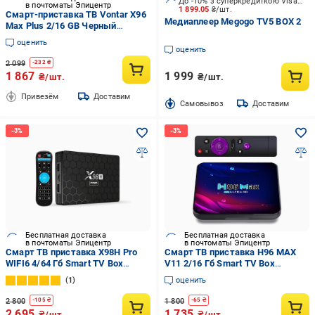
До -10% з суперкредиткою Visa Вигода
в почтоматы Эпицентр
1 899.05
₴/шт.
Cмарт-приставка ТВ Vontar X96
Медиаплеер Megogo TV5 BOX 2
Max Plus 2/16 GB Черный
(c983cbf7)
оценить
оценить
2 099
-
232
₴
1 867
1 999
₴/шт.
₴/шт.
Привезём
Доставим
Cамовывоз
Доставим
Бесплатная доставка
Бесплатная доставка
в почтоматы Эпицентр
в почтоматы Эпицентр
Смарт ТВ приставка X98H Pro
Смарт ТВ приставка H96 MAX
WIFI6 4/64 Гб Smart TV Box
V11 2/16 Гб Smart TV Box
Android 12 (554-3)
Android 11 (540)
1
оценить
2 800
1 800
-
105
₴
-
65
₴
2 695
1 735
₴/шт.
₴/шт.