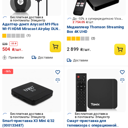
Бесплатная доставка
До -10% з суперкредиткою Visa Вигода
в почтоматы Эпицентр
2 754.05
₴/шт.
Адаптер-донгл Anycast M9 Plus
Медиаплеер Thomson Streaming
Wi-Fi HDMI Miracast Airplay DLNA
Box 4K UHD
(502864)
1
2
539
-
35
₴
504
2 899
₴/шт.
₴/шт.
Привезём
Доставим
Доставим
Бесплатная доставка
Бесплатная доставка
в почтоматы Эпицентр
в почтоматы Эпицентр
Smart-приставка X3 Mini 4/32
Смарт-приставка для
(000133487)
телевизора с операционной