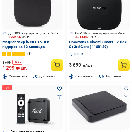
До -10% з суперкредиткою Visa Вигода
До -10% з суперкредиткою Visa Вигода
1 234.05
₴/шт.
3 514.05
₴/шт.
Медиаплеер iNeXT TV-X в
Приставка Xiaomi Smart TV Box
подарок за 12 месяцев
S (3rd Gen) (1168139)
Киевстар ТВ "Премиум HD"
1
оценить
1 699
-
400
₴
3 699
₴/шт.
1 299
₴/шт.
Cамовывоз
Доставим
Cамовывоз
Доставим
Бесплатная доставка