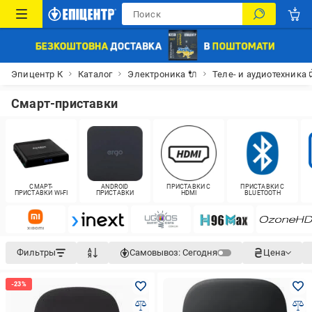
Эпицентр К
Каталог
Электроника 🔌
Теле- и аудиотехника 
Смарт-приставки
СМАРТ-
ANDROID
ПРИСТАВКИ С
ПРИСТАВКИ С
ПРИСТАВКИ WI-FI
ПРИСТАВКИ
HDMI
BLUETOOTH
Фильтры
Самовывоз:
Сегодня
Цена