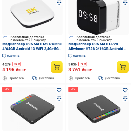
Бесплатная доставка
Бесплатная доставка
в почтоматы Эпицентр
в почтоматы Эпицентр
Медиаплеер H96 MAX M2 RK3528
Медиаплеер H96 MAX H728
4/64GB Android 13 WiFi 2,4G+5G
Allwinner H728 2/16GB Android 14
Bluetooth 5,1 Белый
WiFi 5G Bluetooth часы
оценить
оценить
4 279
3 836
-
83
₴
-
75
₴
4 196
3 761
₴/шт.
₴/шт.
Привезём
Доставим
Привезём
Доставим