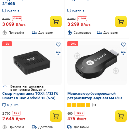
2/16GB
оценить
оценить
3 399
3 399
-
300
₴
-
100
₴
3 099
3 299
₴/шт.
₴/шт.
Привезём
Доставим
Cамовывоз
Доставим
Бесплатная доставка
в почтоматы Эпицентр
Смарт-приставка TOX4 4/32 Гб
Медиаплеер беспроводной
Smart TV Box Android 13 (574)
ретранслятор AnyCast M4 Plus
TV WiFi HDMI (SFSSS43DFDF)
оценить
1
2 700
600
-
55
₴
-
125
₴
2 645
475
₴/шт.
₴/шт.
Привезём
Доставим
Доставим