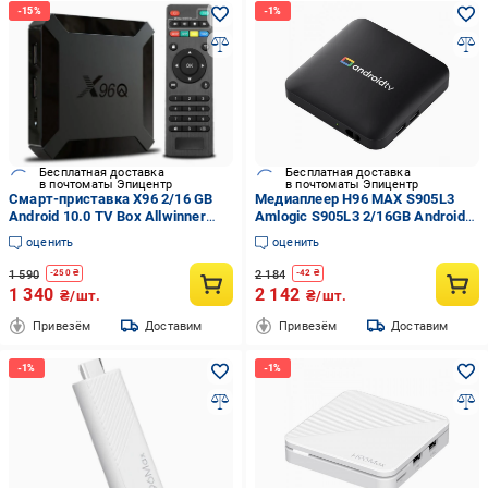
Бесплатная доставка
Бесплатная доставка
в почтоматы Эпицентр
в почтоматы Эпицентр
Смарт-приставка X96 2/16 GB
Медиаплеер H96 MAX S905L3
Android 10.0 TV Box Allwinner
Amlogic S905L3 2/16GB Android
H313
14 LAN 100M WiFi
оценить
оценить
1 590
2 184
-
250
₴
-
42
₴
1 340
2 142
₴/шт.
₴/шт.
Привезём
Доставим
Привезём
Доставим