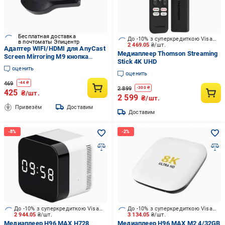
Бесплатная доставка
До -10% з суперкредиткою Visa Вигода
в почтоматы Эпицентр
2 469.05
₴/шт.
Адаптер WIFI/HDMI для AnyCast
Медиаплеер Thomson Streaming
Screen Mirroring M9 кнопка
Stick 4K UHD
сзади (1009654-Black-2)
оценить
оценить
469
-
44
₴
2 899
-
300
₴
425
₴/шт.
2 599
₴/шт.
Привезём
Доставим
Доставим
До -10% з суперкредиткою Visa Вигода
До -10% з суперкредиткою Visa Вигода
2 944.05
₴/шт.
3 134.05
₴/шт.
Медиаплеер H96 MAX H728
Медиаплеер H96 MAX M2 4/32GB