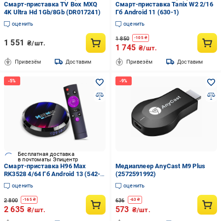
Смарт-приставка TV Box MXQ
Смарт-приставка Tanix W2 2/16
4K Ultra Hd 1Gb/8Gb (DR017241)
Гб Android 11 (630-1)
оценить
оценить
1 850
-
105
₴
1 551
₴/шт.
1 745
₴/шт.
Привезём
Доставим
Привезём
Доставим
Бесплатная доставка
в почтоматы Эпицентр
Смарт-приставка H96 Max
Медиаплеер AnyCast M9 Plus
RK3528 4/64 Гб Android 13 (542-
(2572591992)
3)
оценить
оценить
2 800
636
-
165
₴
-
63
₴
2 635
573
₴/шт.
₴/шт.