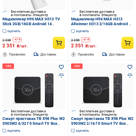
Бесплатная доставка
Бесплатная доставка
в почтоматы Эпицентр
в почтоматы Эпицентр
Медиаплеер H96 MAX H313 TV
Медиаплеер H96 MAX H313
Stick 2GB/16GB Android 14
Allwinner H313 2/16GB Android 14
Allwinner WiFi dual band Белый
WiFi LAN 100M
оценить
оценить
2 398
2 398
-
47
₴
-
47
₴
2 351
2 351
₴/шт.
₴/шт.
Привезём
Доставим
Привезём
Доставим
Бесплатная доставка
Бесплатная доставка
в почтоматы Эпицентр
в почтоматы Эпицентр
Смарт приставка ТВ X98 Plus W2
Смарт приставка ТВ X98 Plus W2
S905W2 4/32 Гб Smart TV Box
S905W2 2/16 Гб Smart TV Box
Android 11 и прошивка
Android 11 и прошивка
оценить
оценить