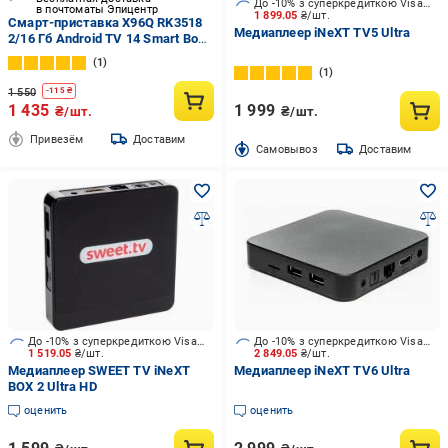
До -10% з суперкредиткою Visa Вигода
в почтоматы Эпицентр
1 899.05
₴/шт.
Смарт-приставка X96Q RK3518
Медиаплеер iNeXT TV5 Ultra
2/16 Гб Android TV 14 Smart Box
(590-16)
1
1
1 550
-
115
₴
1 435
1 999
₴/шт.
₴/шт.
Привезём
Доставим
Cамовывоз
Доставим
До -10% з суперкредиткою Visa Вигода
До -10% з суперкредиткою Visa Вигода
1 519.05
₴/шт.
2 849.05
₴/шт.
Медиаплеер SWEET TV iNeXT
Медиаплеер iNeXT TV6 Ultra
BOX 2 Ultra HD
оценить
оценить