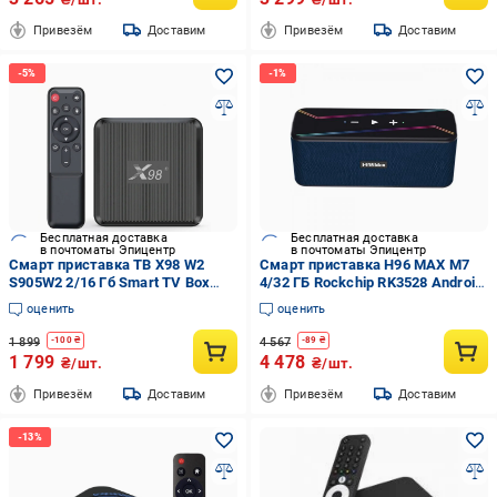
Привезём
Доставим
Привезём
Доставим
Бесплатная доставка
Бесплатная доставка
в почтоматы Эпицентр
в почтоматы Эпицентр
Смарт приставка ТВ X98 W2
Смарт приставка H96 MAX M7
S905W2 2/16 Гб Smart TV Box
4/32 ГБ Rockchip RK3528 Android
Android 11 и прошивка
13 Wi‑Fi 2.4/5G BT 5.1 звук 2×7
оценить
оценить
(33153729)
Вт (634421)
1 899
4 567
-
100
₴
-
89
₴
1 799
4 478
₴/шт.
₴/шт.
Привезём
Доставим
Привезём
Доставим