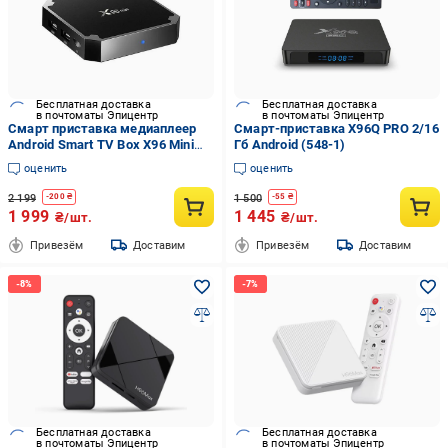
Бесплатная доставка
Бесплатная доставка
в почтоматы Эпицентр
в почтоматы Эпицентр
Смарт приставка медиаплеер
Смарт-приставка X96Q PRO 2/16
Android Smart TV Box X96 Mini
Гб Android (548-1)
2/16 GB
оценить
оценить
2 199
1 500
-
200
₴
-
55
₴
1 999
1 445
₴/шт.
₴/шт.
Привезём
Доставим
Привезём
Доставим
Бесплатная доставка
Бесплатная доставка
в почтоматы Эпицентр
в почтоматы Эпицентр