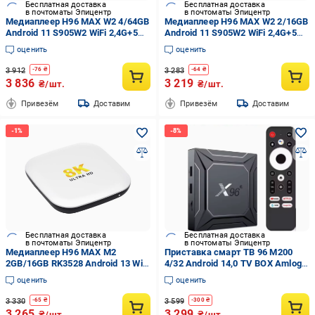
Бесплатная доставка
Бесплатная доставка
в почтоматы Эпицентр
в почтоматы Эпицентр
Медиаплеер H96 MAX W2 4/64GB
Медиаплеер H96 MAX W2 2/16GB
Android 11 S905W2 WiFi 2,4G+5G
Android 11 S905W2 WiFi 2,4G+5G
Bluetooth 5,0 LAN 100M
Bluetooth 5,0 LAN 100M
оценить
оценить
3 912
3 283
-
76
₴
-
64
₴
3 836
3 219
₴/шт.
₴/шт.
Привезём
Доставим
Привезём
Доставим
Бесплатная доставка
Бесплатная доставка
в почтоматы Эпицентр
в почтоматы Эпицентр
Медиаплеер H96 MAX M2
Приставка смарт ТВ 96 M200
2GB/16GB RK3528 Android 13 WiFi
4/32 Android 14,0 TV BOX Amlogic
dual band Bluetooth 5,1 Белый
S905X5M 2,4G&5G Dual Wifi
оценить
оценить
1000M LAN AV1 BT Al-SR Smart
Video Media Player
3 330
3 599
-
65
₴
-
300
₴
3 265
3 299
₴/шт.
₴/шт.