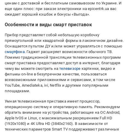
ценам с доставкой и бесплатным самовывозом по Украине. И
еще один плюс: при заказе электроники на epicentrk.ua вас
ожидает хороший кэшбэк и бонусы «Выгода».
Особенности и виды смарт приставок
Прибор представляет собой небольшую коробочку
прямоугольной или квадратной формы в лаконичном дизайне.
Оснащается пультом ДУ и/или может управляться с помощью
смартфона
. Гаджет расширяет возможности обычного ТВ.
Помимо традиционной трансляции телевизионных программ
смарт приставка предоставляет доступ в интернет, благодаря
чему вы можете смотреть на
телевизоре
картинки, видео и
фильмы on-line в безупречном качестве, пользоваться
всевозможными приложениями и сервисами, в том числе
YouTube, Amediateka, ivi, Netflix и другими популярными
площадками.
Умная телевизионная приставка имеет процессор,
операционную систему и оперативную память. Рекомендуем
обратить внимание на устройства, работающие на ОС Android,
Apple tvOS и Linux, с максимальным разрешением Full HD
(1920x1080) и 4K Ultra HD (3840x2160). В зависимости от
технических параметров Smart TV поддерживают различные