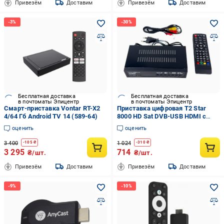
Привезём
Доставим
Привезём
Доставим
Бесплатная доставка
Бесплатная доставка
в почтоматы Эпицентр
в почтоматы Эпицентр
Смарт-приставка Vontar RT-X2
Приставка цифровая T2 Star
4/64 Гб Android TV 14 (589-64)
8000 HD Sat DVB-USB HDMI с
пультом Черный (2390000007)
оценить
оценить
3 400
1 024
-
105
₴
-
310
₴
3 295
714
₴/шт.
₴/шт.
Привезём
Доставим
Привезём
Доставим