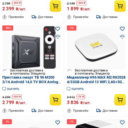
2 799
2 199
-
400
₴
-
300
₴
2 399
1 899
₴/шт.
₴/шт.
Привезём
Доставим
Привезём
Доставим
Бесплатная доставка
Бесплатная доставка
в почтоматы Эпицентр
в почтоматы Эпицентр
Приставка смарт ТВ 96 M200
Медиаплеер H96 MAX M2 RK3528
2/16 Android 14,0 TV BOX Amlogic
4/32GB Android 13 WiFi 2,4G+5G
S905X5M 2,4G&5G Dual Wifi
Bluetooth 5,1 Белый
оценить
оценить
1000M LAN AV1 BT Al-SR Smart
Video Media Player
3 299
3 912
-
500
₴
-
76
₴
2 799
3 836
₴/шт.
₴/шт.
Привезём
Доставим
Привезём
Доставим