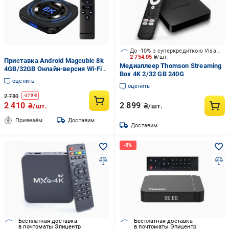
До -10% з суперкредиткою Visa Вигода
2 754.05
₴/шт.
Приставка Android Magcubic 8k
Медиаплеер Thomson Streaming
4GB/32GB Онлайн-версия Wi-Fi
Box 4K 2/32 GB 240G
2.4G/5G (19032)
оценить
оценить
2 780
-
370
₴
2 410
2 899
₴/шт.
₴/шт.
Привезём
Доставим
Доставим
Бесплатная доставка
Бесплатная доставка
в почтоматы Эпицентр
в почтоматы Эпицентр