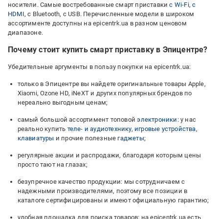
носители. Самые востребованные смарт приставки
с Wi-Fi
,
с
HDMI
, с Bluetooth, с USB. Перечисленные модели в широком
ассортименте доступны на epicentrk.ua в разном ценовом
диапазоне.
Почему стоит купить смарт приставку в Эпицентре?
Убедительные аргументы в пользу покупки на epicentrk.ua:
только в Эпицентре вы найдете оригинальные товары Apple,
Xiaomi, Ozone HD, iNeXT и других популярных брендов по
нереально выгодным ценам;
самый большой ассортимент топовой
электроники
: у нас
реально купить
теле- и аудиотехнику
,
игровые устройства
,
клавиатуры
и прочие полезные
гаджеты
;
регулярные акции и распродажи, благодаря которым цены
просто тают на глазах;
безупречное качество продукции: мы сотрудничаем с
надежными производителями, поэтому все позиции в
каталоге сертифицированы и имеют официальную гарантию;
удобная площадка для поиска товаров: на epicentrk.ua есть