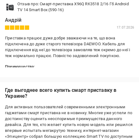
Отзыв про: Смарт-приставка X96Q RK3518 2/16 Гб Android
TV 14 Smart Box (590-16)
Андрій
17.07.2026
Приставка працює дуже добре зважаючи на те, що вона
підключена до дуже старого телевізора DAEWOO. Кабель для
підключення від неї до телевізора замовляв теж окремо до неї і
теж нормально працює. Повністю задоволений покупкою.
Преимущества:
Приставка невеликого розміру, зручна і проста у використанні.
Недостатки:
Мініпальчикові батарейки не входять у комплект для пульта і їх
Где выгоднее всего купить смарт приставку в
треба купувати окремо, але це дрібниці
Украине?
Для активных пользователей современными электронными
гаджетами смарт приставка не в новинку. Многие уже успели по
достоинству оценить неоспоримые преимущества данного
девайса. Для тех, кто желает купить новую модель или решился
впервые испытать мегакрутую технику, интернет-магазин
«Эпицентр» собрал большую коллекцию Smart TV по доступным