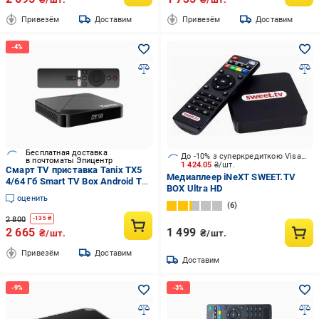
Привезём
Доставим
Привезём
Доставим
Бесплатная доставка
До -10% з суперкредиткою Visa Вигода
в почтоматы Эпицентр
1 424.05
₴/шт.
Смарт TV приставка Tanix TX5
Медиаплеер iNeXT SWEET.TV
4/64 Гб Smart TV Box Android TV
BOX Ultra HD
14 (594-64)
оценить
6
2 800
-
135
₴
2 665
1 499
₴/шт.
₴/шт.
Привезём
Доставим
Доставим