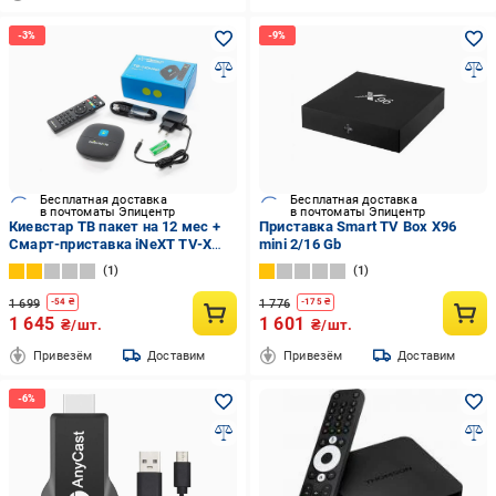
Бесплатная доставка
Бесплатная доставка
в почтоматы Эпицентр
в почтоматы Эпицентр
Киевстар ТВ пакет на 12 мес +
Приставка Smart TV Box X96
Смарт-приставка iNeXT TV-X
mini 2/16 Gb
Smart TV Box Android TV 10 (583-
1
1
1)
1 699
1 776
-
54
₴
-
175
₴
1 645
1 601
₴/шт.
₴/шт.
Привезём
Доставим
Привезём
Доставим