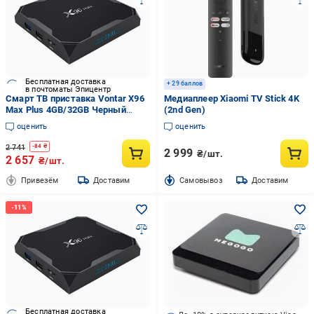
Бесплатная доставка
+ 29 баллов
в почтоматы Эпицентр
Смарт ТВ приставка Vontar X96
Медиаплеер Xiaomi TV Stick 4K
Max Plus 4GB/32GB Черный
(2nd Gen)
(e9dc619d)
оценить
оценить
2 741
-
84
₴
2 999
₴/шт.
2 657
₴/шт.
Привезём
Доставим
Cамовывоз
Доставим
Бесплатная доставка