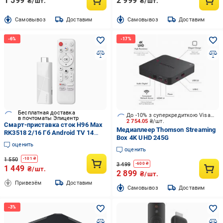
1 599
2 999
₴/шт.
₴/шт.
Cамовывоз
Доставим
Cамовывоз
Доставим
Бесплатная доставка
До -10% з суперкредиткою Visa Вигода
в почтоматы Эпицентр
2 754.05
₴/шт.
Смарт-приставка сток H96 Max
Медиаплеер Thomson Streaming
RK3518 2/16 Гб Android TV 14
Box 4K UHD 245G
(591-S)
оценить
оценить
1 550
-
101
₴
3 499
-
600
₴
1 449
₴/шт.
2 899
₴/шт.
Привезём
Доставим
Cамовывоз
Доставим