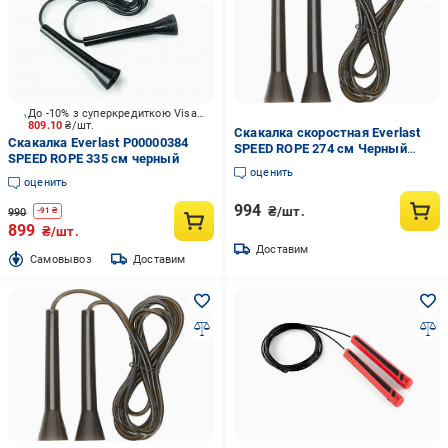
До -10% з суперкредиткою Visa Вигода
809.10
₴/шт.
Скакалка скоростная Everlast
Скакалка Everlast P00000384
SPEED ROPE 274 см Черный
SPEED ROPE 335 см черный
(P00000383)
оценить
оценить
994
₴/шт.
990
-
91
₴
899
₴/шт.
Доставим
Cамовывоз
Доставим