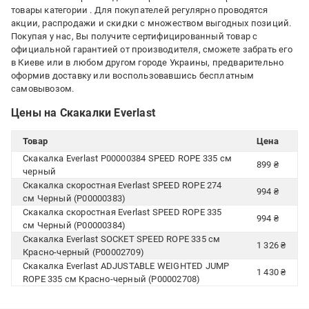
товары категории
. Для покупателей регулярно проводятся
акции, распродажи и скидки с множеством выгодных позиций.
Покупая у нас, Вы получите сертифицированный товар с
официальной гарантией от производителя, сможете забрать его
в Киеве или в любом другом городе Украины, предварительно
оформив доставку или воспользовавшись бесплатным
самовывозом.
Цены на Скакалки Everlast
Товар
Цена
Скакалка Everlast P00000384 SPEED ROPE 335 см
899 ₴
черный
Скакалка скоростная Everlast SPEED ROPE 274
994 ₴
см Черный (P00000383)
Скакалка скоростная Everlast SPEED ROPE 335
994 ₴
см Черный (P00000384)
Скакалка Everlast SOCKET SPEED ROPE 335 см
1 326 ₴
Красно-черный (P00002709)
Скакалка Everlast ADJUSTABLE WEIGHTED JUMP
1 430 ₴
ROPE 335 см Красно-черный (P00002708)