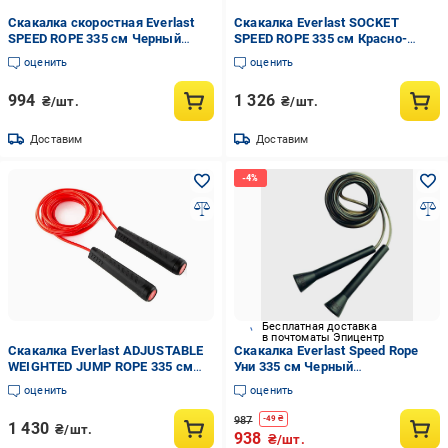
Скакалка скоростная Everlast
Скакалка Everlast SOCKET
SPEED ROPE 335 см Черный
SPEED ROPE 335 см Красно-
(P00000384)
черный (P00002709)
оценить
оценить
994
1 326
₴/шт.
₴/шт.
Доставим
Доставим
Бесплатная доставка
в почтоматы Эпицентр
Скакалка Everlast ADJUSTABLE
Скакалка Everlast Speed ​​Rope
WEIGHTED JUMP ROPE 335 см
Уни 335 см Черный
Красно-черный (P00002708)
(00000025267)
оценить
оценить
987
-
49
₴
1 430
₴/шт.
938
₴/шт.