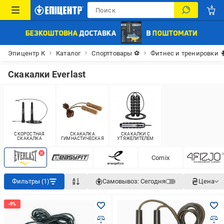
Эпицентр К
Каталог
Спорттовары ⚽
Фитнес и тренировки 
Скакалки Everlast
СКОРОСТНАЯ
СКАКАЛКА
СКАКАЛКИ С
CКАКАЛКА
ГИМНАСТИЧЕСКАЯ
УТЯЖЕЛИТЕЛЕМ
Cornix
Фильтры (1)
Самовывоз:
Сегодня
Цена