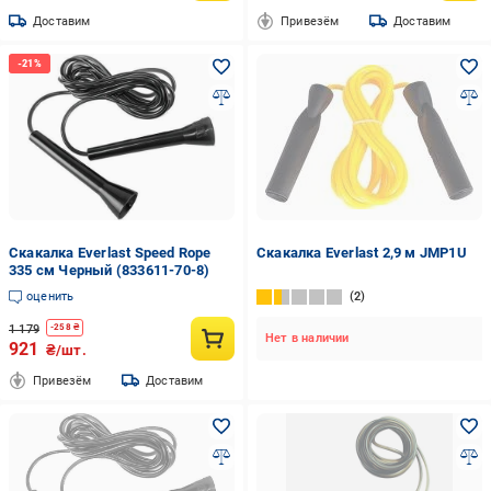
Доставим
Привезём
Доставим
Скакалка Everlast Speed Rope
Скакалка Everlast 2,9 м JMP1U
335 см Черный (833611-70-8)
оценить
2
1 179
-
258
₴
Нет в наличии
921
₴/шт.
Привезём
Доставим