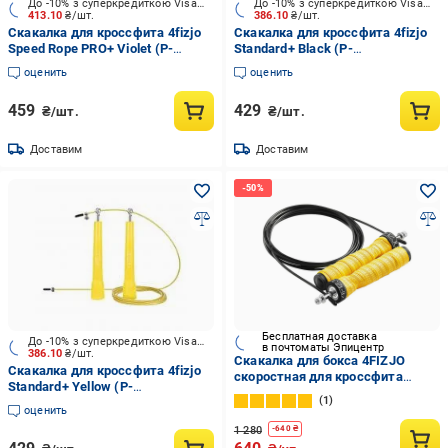
До -10% з суперкредиткою Visa Вигода
До -10% з суперкредиткою Visa Вигода
413.10
₴/шт.
386.10
₴/шт.
Скакалка для кроссфита 4fizjo
Скакалка для кроссфита 4fizjo
Speed Rope PRO+ Violet (P-
Standard+ Black (P-
5907739313188)
5907739311528)
оценить
оценить
459
429
₴/шт.
₴/шт.
Доставим
Доставим
Бесплатная доставка
До -10% з суперкредиткою Visa Вигода
в почтоматы Эпицентр
386.10
₴/шт.
Скакалка для бокса 4FIZJO
Скакалка для кроссфита 4fizjo
скоростная для кроссфита
Standard+ Yellow (P-
Желтый (373829196)
1
5907739311535)
оценить
1 280
-
640
₴