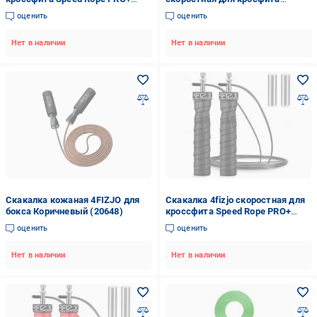
Yellow (P-5907739311030)
(4FJ1158)
оценить
оценить
Нет в наличии
Нет в наличии
Скакалка кожаная 4FIZJO для
Скакалка 4fizjo скоростная для
бокса Коричневый (20648)
кроссфита Speed Rope PRO+
Black (P-5907739313164)
оценить
оценить
Нет в наличии
Нет в наличии