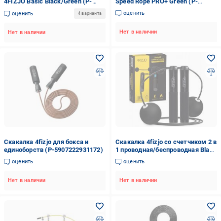
4FIZJO Basic Black/Green (P-
Speed Rope PRO+ Green (P-
5907739313157)
5907739313195)
оценить
оценить
4 варианта
Нет в наличии
Нет в наличии
Скакалка 4fizjo для бокса и
Скакалка 4fizjo со счетчиком 2 в
единоборств (P-5907222931172)
1 проводная/беспроводная Black
(P-5905973402200)
оценить
оценить
Нет в наличии
Нет в наличии