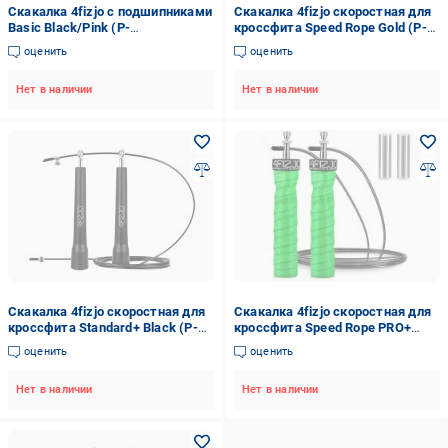
Скакалка 4fizjo с подшипниками
Скакалка 4fizjo скоростная для
Basic Black/Pink (P-
кроссфита Speed Rope Gold (P-
5907739313140)
5907222931158)
оценить
оценить
Нет в наличии
Нет в наличии
Скакалка 4fizjo скоростная для
Скакалка 4fizjo скоростная для
кроссфита Standard+ Black (P-
кроссфита Speed Rope PRO+
5907739311528)
Green (P-5907739313195)
оценить
оценить
Нет в наличии
Нет в наличии