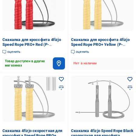
Скакалка для кроссфита 4fizjo
Скакалка для кроссфита 4fizjo
Speed Rope PRO+ Red (P-
Speed Rope PRO+ Yellow (P-
5907739313171)
5907739311030)
оценить
оценить
Товар доступен в других
Нет в наличии
магазинах
Скакалка 4fizjo скоростная для
Скакалка 4fizjo Speed Rope Black
кроссфита Speed Rope PRO+
скоростная для кросфита