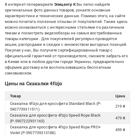
В интернет-гипермаркете
Эпицентр К
Вы легко найдете
оригинальные фото данных товаров, узнаете основные
характеристики и технические данные. Помимо этого, на сайте
можно почитать полезные отзывы от покупателей. Также здесь
можно ознакомиться с интересными статьями по различным
темам и посмотреть видеообзоры на самые востребованные
товары категории
. Для покупателей регулярно проводятся
акции, распродажи и скидки с множеством выгодных позиций.
Покупая у нас, Вы получите сертифицированный товар с
официальной гарантией от производителя, сможете забрать его
в Киеве или в любом другом городе Украины, предварительно
оформив доставку или воспользовавшись бесплатным
самовывозом.
Цены на Скакалки 4fizjo
Товар
Цена
Скакалка 4fizjo для кроссфита Standard Black (P-
219 ₴
5907739311511)
Скакалка для кроссфита 4fizjo Speed ​​Rope Black
479 ₴
(P-5907222931165)
Скакалка для кроссфита 4fizjo Speed Rope PRO+
459 ₴
Violet (P-5907739313188)