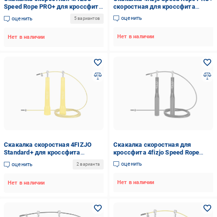
Speed Rope PRO+ для кроссфита
скоростная для кроссфита
Красный (20608)
(4FJ0114)
оценить
оценить
5 вариантов
Нет в наличии
Нет в наличии
Скакалка скоростная 4FIZJO
Скакалка скоростная для
Standard+ для кроссфита
кроссфита 4fizjo Speed Rope
Желтый (20603)
Black (P-5907222931165)
оценить
оценить
2 варианта
Нет в наличии
Нет в наличии