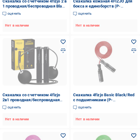
Скакалка со счетчиком 4fizjo 2 в
Скакалка кожаная 4FIZJO для
1 проводная/беспроводная Black
бокса и единоборств (P-
(P-5905973402200)
5907222931172)
оценить
оценить
Нет в наличии
Нет в наличии
Скакалка со счетчиком 4fizjo
Скакалка 4fizjo Basic Black/Red
2в1 проводная/беспроводная
с подшипниками (P-
Black (P-5905973402200)
5907739313133)
оценить
оценить
Нет в наличии
Нет в наличии