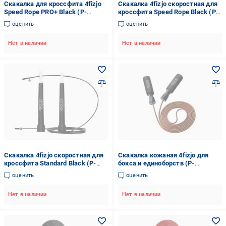
Скакалка для кроссфита 4fizjo
Скакалка 4fizjo скоростная для
Speed ​​Rope PRO+ Black (P-
кроссфита Speed Rope Black (P-
5907739313164)
5907222931165)
оценить
оценить
Нет в наличии
Нет в наличии
Скакалка 4fizjo скоростная для
Скакалка кожаная 4fizjo для
кроссфита Standard Black (P-
бокса и единоборств (P-
5907739311511)
5907222931172)
оценить
оценить
Нет в наличии
Нет в наличии