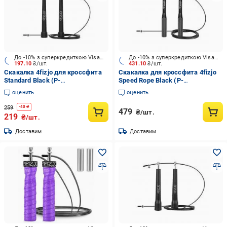
До -10% з суперкредиткою Visa Вигода
До -10% з суперкредиткою Visa Вигода
197.10
₴/шт.
431.10
₴/шт.
Скакалка 4fizjo для кроссфита
Скакалка для кроссфита 4fizjo
Standard Black (P-
Speed ​​Rope Black (P-
5907739311511)
5907222931165)
оценить
оценить
259
-
40
₴
479
₴/шт.
219
₴/шт.
Доставим
Доставим