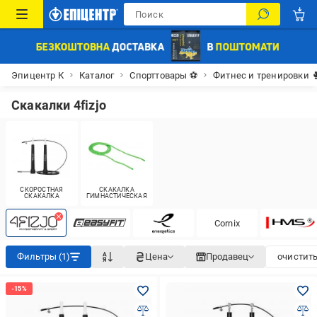
Эпицентр К
Каталог
Спорттовары ⚽
Фитнес и тренировки 
Скакалки 4fizjo
СКОРОСТНАЯ
СКАКАЛКА
CКАКАЛКА
ГИМНАСТИЧЕСКАЯ
Cornix
Фильтры (1)
Цена
Продавец
очистить