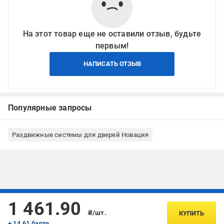
На этот товар еще не оставили отзыв, будьте
первым!
НАПИСАТЬ ОТЗЫВ
Популярные запросы
Раздвижные системы для дверей Новация
Подписывайтесь, чтобы узнавать первым об акцияx и
1 461.90
предложениях:
₴/шт.
КУПИТЬ
+ 14.61 балла