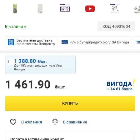
В наличии
КОД
40901604
Бесплатная доставка
-5% з суперкредиткою VISA Вигода
в почтоматы Эпицентр
1 388.80
₴/шт.
До -10% з суперкредиткою Visa
Вигода
1 461.90
₴/шт.
+ 14.61 балла
КУПИТЬ
В желания
В сравнение
Оплата частями или кредит